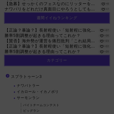
【急募】せっかくのフェスなのにリッターを...
+8
ナワバリをどれだけ真面目にやろうとしても...
+7
週間イイねランキング
【正論？暴論？】長射程使い「短射程に強化...
+27
勝率5割調整が起きる理由ってこれか？
+26
【賛否】海外勢が運営を痛烈批判「これ結局...
+23
【正論？暴論？】長射程使い「短射程に強化...
+22
勝率5割調整が起きる理由ってこれか？
+20
カテゴリー
スプラトゥーン3
ナワバトラー
イカロール・イカノボリ
サーモンラン
バイトチームコンテスト
ビッグラン