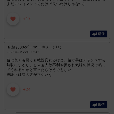
まだマシ（マシってだけで良いわけじゃない）
+17
返信
名無しのゲーマーさん
より:
2026年6月22日 17:46
猪は良くも悪くも戦況変わるけど、後方芋はチャンスすら
無駄にするし、じゃぁ人数不利や押され気味の状況で粘っ
てくれるのかと言ったらそうでもない
経験上は猪の方がマシだな
+24
返信