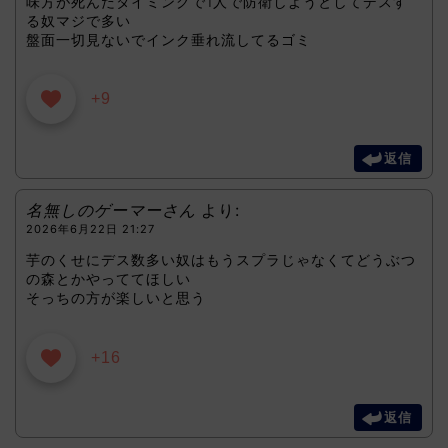
味方が死んだタイミングで1人で防衛しようとしてデスす
る奴マジで多い
盤面一切見ないでインク垂れ流してるゴミ
+9
返信
名無しのゲーマーさん
より:
2026年6月22日 21:27
芋のくせにデス数多い奴はもうスプラじゃなくてどうぶつ
の森とかやっててほしい
そっちの方が楽しいと思う
+16
返信