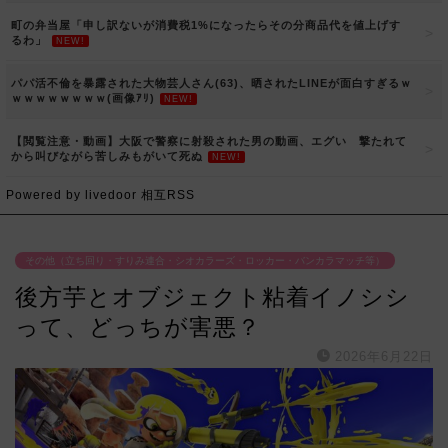
町の弁当屋「申し訳ないが消費税1%になったらその分商品代を値上げす
るわ」
NEW!
パパ活不倫を暴露された大物芸人さん(63)、晒されたLINEが面白すぎるｗ
ｗｗｗｗｗｗｗｗ(画像ｱﾘ)
NEW!
【閲覧注意・動画】大阪で警察に射殺された男の動画、エグい 撃たれて
から叫びながら苦しみもがいて死ぬ
NEW!
Powered by livedoor 相互RSS
その他（立ち回り・すりみ連合・シオカラーズ・ロッカー・バンカラマッチ等）
後方芋とオブジェクト粘着イノシシ
って、どっちが害悪？
2026年6月22日