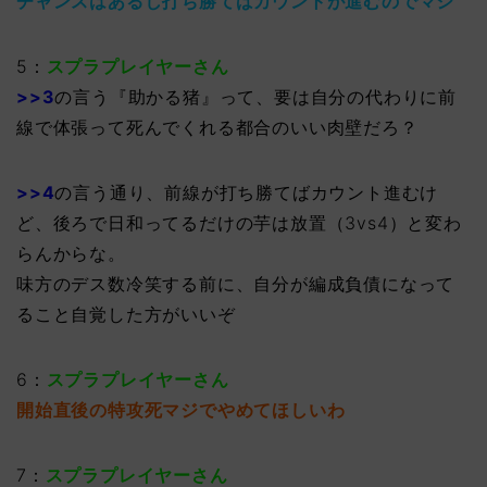
チャンスはあるし打ち勝てばカウントが進むのでマシ
5：
スプラプレイヤーさん
>>3
の言う『助かる猪』って、要は自分の代わりに前
線で体張って死んでくれる都合のいい肉壁だろ？
>>4
の言う通り、前線が打ち勝てばカウント進むけ
ど、後ろで日和ってるだけの芋は放置（3vs4）と変わ
らんからな。
味方のデス数冷笑する前に、自分が編成負債になって
ること自覚した方がいいぞ
6：
スプラプレイヤーさん
開始直後の特攻死マジでやめてほしいわ
7：
スプラプレイヤーさん