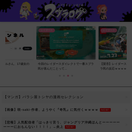
レイダース
レイダース
ンネルさん、17歳女の
今回のレイダースダイレクトで一番スプラ
【賛否】レイダースダ
..
民が喜んだことって...
ラ民の反応ｗｗｗｗ...
【マンガ】バラシ屋トシヤの漫画セレクション
【画像】咲-saki-作者、ようやく『奇乳』に気付くｗｗｗｗ
NEW!
【悲報】人気配信者「はっきり言う、ジャングリア沖縄ほんとーーーーー
ーーーにおもんない！！！！」→炎上
NEW!