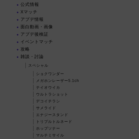
公式情報
Xマッチ
アプデ情報
面白動画・画像
アプデ後検証
イベントマッチ
攻略
雑談・討論
スペシャル
ショクワンダー
メガホンレーザー5.1ch
テイオウイカ
ウルトラショット
デコイチラシ
サメライド
エナジースタンド
トリプルトルネード
ホップソナー
マルチミサイル