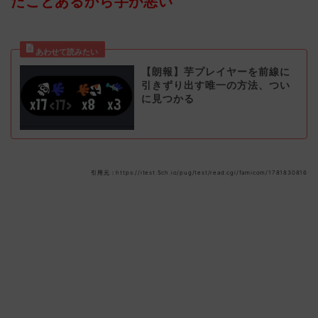
だことあるから芋が悪い
【朗報】芋プレイヤーを前線に
引きずり出す唯一の方法、つい
に見つかる
引用元：https://itest.5ch.io/pug/test/read.cgi/famicom/1781830816