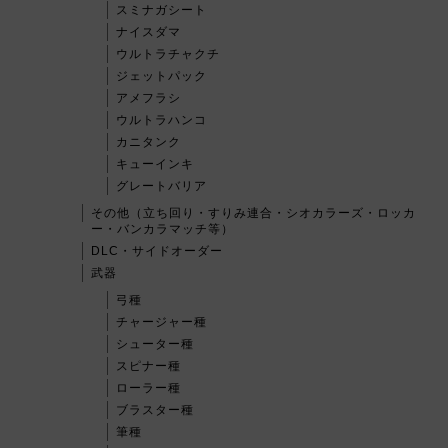
スミナガシート
ナイスダマ
ウルトラチャクチ
ジェットパック
アメフラシ
ウルトラハンコ
カニタンク
キューインキ
グレートバリア
その他（立ち回り・すりみ連合・シオカラーズ・ロッカ
ー・バンカラマッチ等）
DLC・サイドオーダー
武器
弓種
チャージャー種
シューター種
スピナー種
ローラー種
ブラスター種
筆種