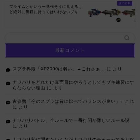
プライムとかいう一見強そうに見えるけ
ど絶対に気軽に持ってはいけないブキ
最新コメント
スプラ界隈「XP2000は弱い」←これさぁ…
に
より
ナワバリをどれだけ真面目にやろうとしてもブキ練習にす
らならない理由
に
より
古参勢「今のスプラは昔に比べてバランスが良い」←これ
に
より
ナワバリバトル、全ルールで一番打開が難しいルール説
に
より
ナワバリ勢に聞きたいんだがナワバリのチャーってありな