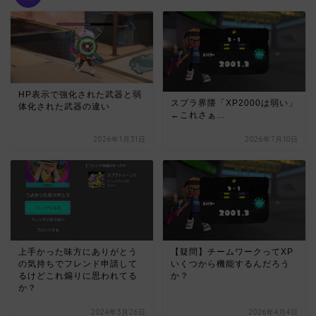
HP表示で強化された武器と弱
スプラ界隈「XP2000は弱い」
体化された武器の違い
←これさぁ…
2026年1月31日
2026年7月10日
上手かった味方にありがとう
【疑問】チームワークってXP
の気持ちでフレンド申請して
いくつから機能するんだろう
るけどこれ煽りに思われてる
か？
か？
2024年3月26日
2026年4月4日