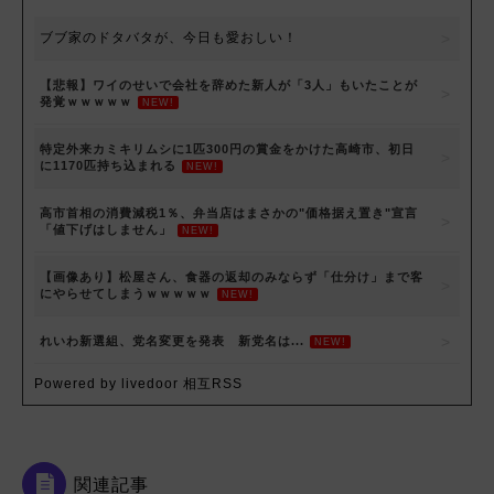
ブブ家のドタバタが、今日も愛おしい！
【悲報】ワイのせいで会社を辞めた新人が「3人」もいたことが
発覚ｗｗｗｗｗ
NEW!
特定外来カミキリムシに1匹300円の賞金をかけた高崎市、初日
に1170匹持ち込まれる
NEW!
高市首相の消費減税1％、弁当店はまさかの"価格据え置き"宣言
「値下げはしません」
NEW!
【画像あり】松屋さん、食器の返却のみならず「仕分け」まで客
にやらせてしまうｗｗｗｗｗ
NEW!
れいわ新選組、党名変更を発表 新党名は...
NEW!
Powered by livedoor 相互RSS
関連記事