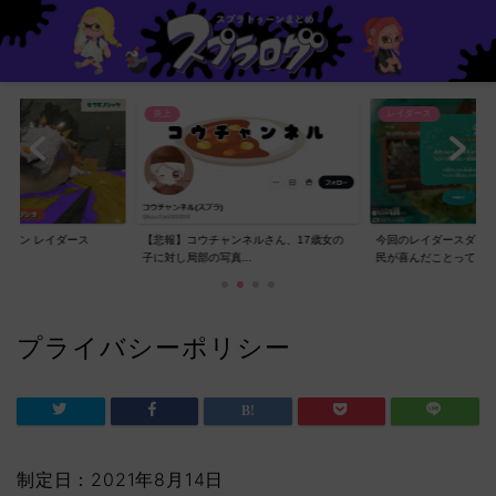
炎上
レイダース
ゥーン レイダース
【悲報】コウチャンネルさん、17歳女の
今回のレイダースダイ
子に対し局部の写真...
民が喜んだことって...
プライバシーポリシー
制定日：2021年8月14日