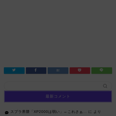
最新コメント
スプラ界隈「XP2000は弱い」←これさぁ…
に
より