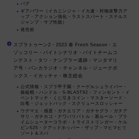
バグ
ギアパワー（イカニンジャ・イカ速・対物攻撃力ア
ップ・アクション強化・ラストスパート・ステルス
ジャンプ・サブ性能）
発売前
スプラトゥーン2・2023 春 Fresh Season・エ
ゾッコリー・バイトシナリオ・バイトチームコ
ンテスト・タツ・ナンプラー遺跡・マンタマリ
ア号・バンカラジオ・チャンネル・ジュークボ
ックス・イカッチャ・株主総会
公式情報・スプラ甲子園・クーゲルシュライバー・
操縦棍・ハンドル・S-BLAST92・フィンセント・イ
ベントマッチ・くじ引きコイン・マスターソード・
白竜・ジェットパック・スクリュースロッシャー
ウデマエ・感度・ガチエリア・ガチヤグラ・ガチア
サリ・ガチホコ・ナワバリバトル・新ルール・プラ
イムシューターコラボ・トライストリンガー・ケル
ビン525・クアッドホッパー・ザップ・マヒマヒリ
ゾート＆スパ