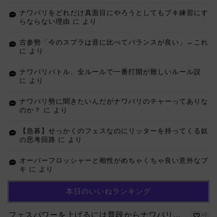
ナワバリをどれだけ真面目にやろうとしてもブキ練習にす
らならない理由
に
より
古参勢「今のスプラは昔に比べてバランスが良い」←これ
に
より
ナワバリバトル、全ルールで一番打開が難しいルール説
に
より
ナワバリ勢に聞きたいんだがナワバリのチャーってありな
のか？
に
より
【急募】せっかくのフェスなのにリッターを持ってくる奴
の思考回路
に
より
オーバーフロッシャーと相性がめちゃくちゃ良い意外なブ
キ
に
より
本日のいいねランキング
フェスパワーを上げるには普段からナワバリ...
+7