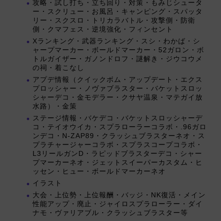
攻略・試し打ち・立ち回り・対策・もみじシュータ
ー・スクリュー・お風呂・キャンピング・スパッタ
リー・スクスロ・トリカラバトル・攻撃側・防衛
側・クマフェス・逆境強化・フィンセント
Xランキング・武器ランキング・スシ・わかば・シ
ャープマーカー・ボールドマーカー・52ガロン・ボ
トルガイザー・ガノンドロフ・謎解き・ジウコウメ
の祠・着こなし
アプデ情報（クイックボム・アップデート・エクス
プロッシャー・ノヴァブラスター・バケットスロッ
シャーデコ・金モデラー・クサヤ温泉・マテガイ放
水路）・金策
ステージ情報・バケデコ・バケットスロッシャーデ
コ・テイオウイカ・スプラローラーコラボ・.96ガロ
ンデコ・N-ZAP89・クラッシュブラスターネオ・ス
プラチャージャーコラボ・スプラスコープコラボ・
L3リールガンD・ラピッドブラスターデコ・シャー
プマーカーネオ・ジェットスイーパーカスタム・ヒ
ッセン・ヒュー・ボールドマーカーネオ
イラスト
大会・上位勢・上位報酬・バッジ・NK復活・メイン
性能アップ・廃止・ジャイロスプラローラー・ダイ
ナモ・ヴァリアブル・クラッシュブラスター等