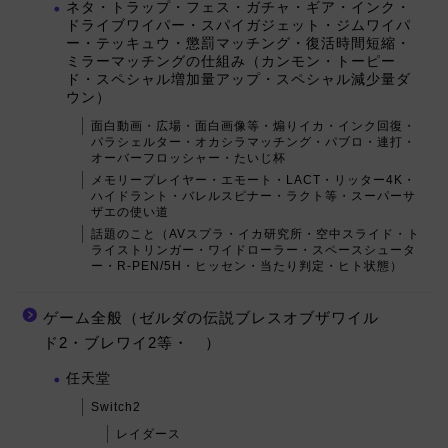
ネタ・トラップ・フェス・ガチャ・ギア・インク・
ドライブワイパー・スパイガジェット・ジムワイパ
ー・テッキュウ・懲罰マッチング・復活時間短縮・
ミラーマッチングの仕組み（カンモン・トーピー
ド・スペシャル増加量アップ・スペシャル減少量ダ
ウン）
面白動画・広場・面白画像等・煽りイカ・インク回復・
パラシェルター・オカシラマッチング・パブロ・連打・
オーバーフロッシャー・たいじ杯
メモリープレイヤー・エモート・LACT・リッター4K・
ハイドラント・バレルスピナー・ラクト等・スーパーサ
ザエの使い道
話題のこと（AVスプラ・イカ研究所・空中スライド・ト
ライストリンガー・ワイドローラー・スペースシュータ
ー・R-PEN/5H・ヒッセン・当たり判定・ヒト状態）
ゲーム全般（ゼルダの伝説ブレスオブザワイル
ド2・ブレワイ2等・ ）
任天堂
Switch2
レイダース