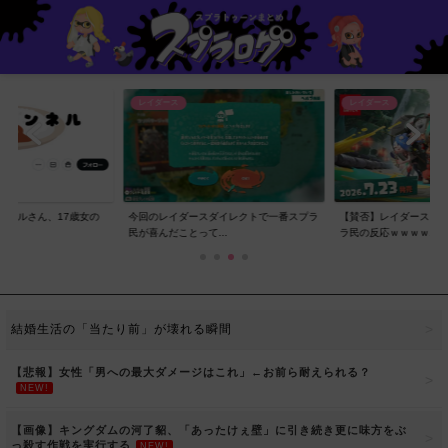
レイダース
レイダース
ンネルさん、17歳女の
今回のレイダースダイレクトで一番スプラ
【賛否】レイダースダ
..
民が喜んだことって...
ラ民の反応ｗｗｗｗ...
結婚生活の「当たり前」が壊れる瞬間
【悲報】女性「男への最大ダメージはこれ」←お前ら耐えられる？
NEW!
【画像】キングダムの河了貂、「あったけぇ壁」に引き続き更に味方をぶ
っ殺す作戦を実行する
NEW!