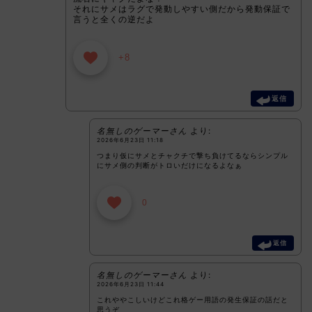
それにサメはラグで発動しやすい側だから発動保証で
言うと全くの逆だよ
+8
返信
名無しのゲーマーさん
より:
2026年6月23日 11:18
つまり仮にサメとチャクチで撃ち負けてるならシンプル
にサメ側の判断がトロいだけになるよなぁ
0
返信
名無しのゲーマーさん
より:
2026年6月23日 11:44
これややこしいけどこれ格ゲー用語の発生保証の話だと
思うぞ