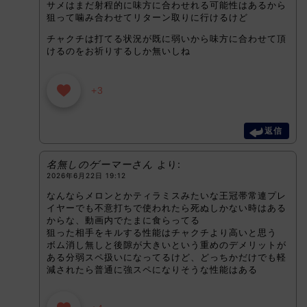
サメはまだ射程的に味方に合わせれる可能性はあるから
狙って噛み合わせてリターン取りに行けるけど
チャクチは打てる状況が既に弱いから味方に合わせて頂
けるのをお祈りするしか無いしね
+3
返信
名無しのゲーマーさん
より:
2026年6月22日 19:12
なんならメロンとかティラミスみたいな王冠帯常連プレ
イヤーでも不意打ちで使われたら死ぬしかない時はある
からな、動画内でたまに食らってる
狙った相手をキルする性能はチャクチより高いと思う
ボム消し無しと後隙が大きいという重めのデメリットが
ある分弱スペ扱いになってるけど、どっちかだけでも軽
減されたら普通に強スペになりそうな性能はある