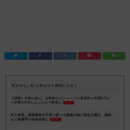
“変われない私”が動き出す瞬間に出会う
【悲報】太鼓の達人、お馴染みのフォントの使用料が年間6万か
ら年間320万になったので変更に
NEW!
京大病院、脳腫瘍摘出手術で誤って腫瘍の無い部位を摘出 脳幹
など損傷受け植物状態に
NEW!