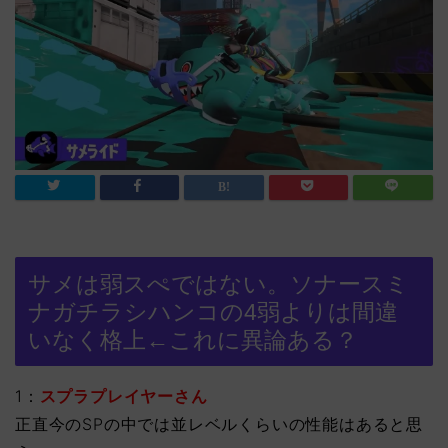
サメは弱スぺではない。ソナースミ
ナガチラシハンコの4弱よりは間違
いなく格上←これに異論ある？
1：
スプラプレイヤーさん
正直今のSPの中では並レベルくらいの性能はあると思