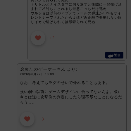
長いから狩られて死ぬ
トリトルとナイスダマに切り返すと後隙に一発投げ込
まれて相討ちにされるし最悪こっちだけ死ぬ
ウルショは以前のアプデでレールの弾速が10%もサイ
レントナーフされたからよほど近距離で発動しない限
りイカで逃げられて後隙狩られて死ぬ
+2
返信
名無しのゲーマーさん
より:
2026年6月22日 18:03
なお、考えてもラグのせいで外れることもある。
強い弱い以前にゲームデザインに合ってないんよ。仮に
今とは逆に攻撃側の判定にしたら理不尽なことになるだ
ろうし。
+3