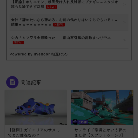
【正論】ホリエモン、移民受け入れ反対派にブチギレ→スタジオ
誰も反論できず沈黙
NEW!
会社「辞めたいなら辞めろ。お前の代わりはいくらでもいる」→
結果ｗｗｗｗｗｗｗｗｗ
NEW!
シカ「ヒマワリ全部喰った」 郡山布引風の高原まつり中止
NEW!
Powered by livedoor 相互RSS
関連記事
【疑問】ガチエリアのサメっ
サメライド環境とかいう夢の
てまだ健在なの？
また夢【スプラトゥーン3】