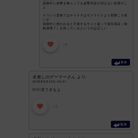
前隙中に攻撃を喰らっても攻撃判定が消えない性質のこ
と
そういう意味ではチャクチはサメライドより前隙こそ長
いが
前隙中に倒されると不発するサメと違って発生保証（発
動保障？）を持っているというのは正しい
+6
返信
名無しのゲーマーさん
より:
2026年6月23日 08:01
WIKI見てきなよ
+1
返信