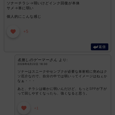
ソナーチラシ→弱いけどインク回復が本体
サメ→単に弱い
個人的にこんな感じ
+5
返信
名無しのゲーマーさん
より:
2026年6月22日 18:00
ソナーはスニークやセンプクが必要な単射程に突めはク
ソ厄介なので、自分の中では弱いってイメージはねぇか
なぁ・・・
あと、チラシは確かに弱いんだけど、もっとSPPが下が
って回しやすくなったら、強くなると思う。
+1