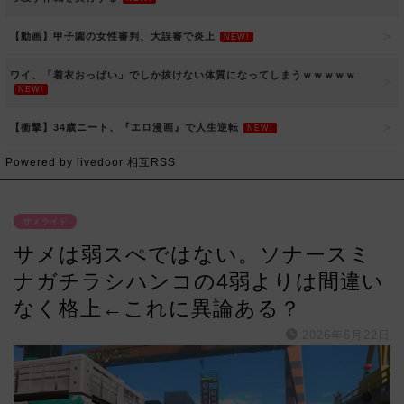
【動画】甲子園の女性審判、大誤審で炎上
NEW!
ワイ、「着衣おっばい」でしか抜けない体質になってしまうｗｗｗｗｗ
NEW!
【衝撃】34歳ニート、『エロ漫画』で人生逆転
NEW!
Powered by livedoor 相互RSS
サメライド
サメは弱スぺではない。ソナースミ
ナガチラシハンコの4弱よりは間違い
なく格上←これに異論ある？
2026年6月22日