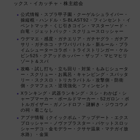
ックス・イカッチャ・株主総会
公式情報・スプラ甲子園・クーゲルシュライバー・
操縦棍・ハンドル・S-BLAST92・フィンセント・イ
ベントマッチ・くじ引きコイン・マスターソード・
白竜・ジェットパック・スクリュースロッシャー
ウデマエ・感度・ガチエリア・ガチヤグラ・ガチア
サリ・ガチホコ・ナワバリバトル・新ルール・プラ
イムシューターコラボ・トライストリンガー・ケル
ビン525・クアッドホッパー・ザップ・マヒマヒリ
ゾート＆スパ
攻略・試し打ち・立ち回り・対策・もみじシュータ
ー・スクリュー・お風呂・キャンピング・スパッタ
リー・スクスロ・トリカラバトル・攻撃側・防衛
側・クマフェス・逆境強化・フィンセント
Xランキング・武器ランキング・スシ・わかば・シ
ャープマーカー・ボールドマーカー・52ガロン・ボ
トルガイザー・ガノンドロフ・謎解き・ジウコウメ
の祠・着こなし
アプデ情報（クイックボム・アップデート・エクス
プロッシャー・ノヴァブラスター・バケットスロッ
シャーデコ・金モデラー・クサヤ温泉・マテガイ放
水路）・金策