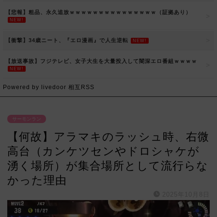
【悲報】粗品、永久追放ｗｗｗｗｗｗｗｗｗｗｗｗｗｗｗ（証拠あり）
NEW!
【衝撃】34歳ニート、『エロ漫画』で人生逆転
NEW!
【放送事故】フジテレビ、女子大生を大量投入して闇深エロ番組ｗｗｗｗ
NEW!
Powered by livedoor 相互RSS
サーモンラン
【何故】アラマキのラッシュ時、右微
高台（カンケツセンやドロシャケが
湧く場所）が集合場所として流行らな
かった理由
2025年10月8日