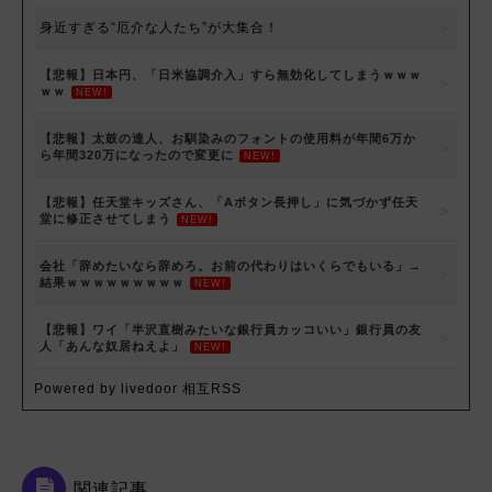
身近すぎる“厄介な人たち”が大集合！
【悲報】日本円、「日米協調介入」すら無効化してしまうｗｗｗ
ｗｗ
NEW!
【悲報】太鼓の達人、お馴染みのフォントの使用料が年間6万か
ら年間320万になったので変更に
NEW!
【悲報】任天堂キッズさん、「Aボタン長押し」に気づかず任天
堂に修正させてしまう
NEW!
会社「辞めたいなら辞めろ。お前の代わりはいくらでもいる」→
結果ｗｗｗｗｗｗｗｗｗ
NEW!
【悲報】ワイ「半沢直樹みたいな銀行員カッコいい」銀行員の友
人「あんな奴居ねえよ」
NEW!
Powered by livedoor 相互RSS
関連記事