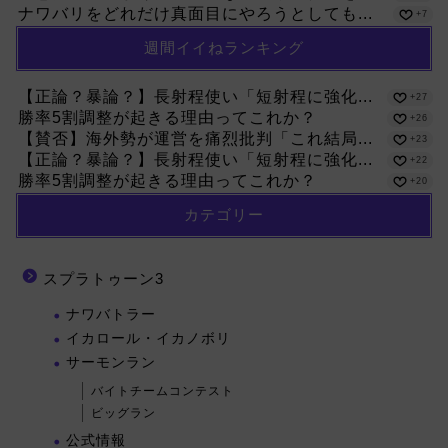
ナワバリをどれだけ真面目にやろうとしても...
+7
週間イイねランキング
【正論？暴論？】長射程使い「短射程に強化...
+27
勝率5割調整が起きる理由ってこれか？
+26
【賛否】海外勢が運営を痛烈批判「これ結局...
+23
【正論？暴論？】長射程使い「短射程に強化...
+22
勝率5割調整が起きる理由ってこれか？
+20
カテゴリー
スプラトゥーン3
ナワバトラー
イカロール・イカノボリ
サーモンラン
バイトチームコンテスト
ビッグラン
公式情報