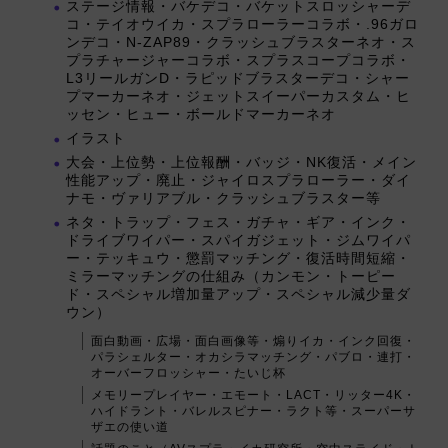
ステージ情報・バケデコ・バケットスロッシャーデ
コ・テイオウイカ・スプラローラーコラボ・.96ガロ
ンデコ・N-ZAP89・クラッシュブラスターネオ・ス
プラチャージャーコラボ・スプラスコープコラボ・
L3リールガンD・ラピッドブラスターデコ・シャー
プマーカーネオ・ジェットスイーパーカスタム・ヒ
ッセン・ヒュー・ボールドマーカーネオ
イラスト
大会・上位勢・上位報酬・バッジ・NK復活・メイン
性能アップ・廃止・ジャイロスプラローラー・ダイ
ナモ・ヴァリアブル・クラッシュブラスター等
ネタ・トラップ・フェス・ガチャ・ギア・インク・
ドライブワイパー・スパイガジェット・ジムワイパ
ー・テッキュウ・懲罰マッチング・復活時間短縮・
ミラーマッチングの仕組み（カンモン・トーピー
ド・スペシャル増加量アップ・スペシャル減少量ダ
ウン）
面白動画・広場・面白画像等・煽りイカ・インク回復・
パラシェルター・オカシラマッチング・パブロ・連打・
オーバーフロッシャー・たいじ杯
メモリープレイヤー・エモート・LACT・リッター4K・
ハイドラント・バレルスピナー・ラクト等・スーパーサ
ザエの使い道