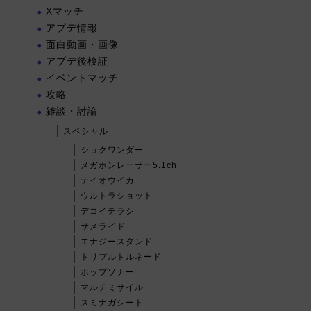
Xマッチ
アプデ情報
面白動画・画像
アプデ後検証
イベントマッチ
攻略
雑談・討論
スペシャル
ショクワンダー
メガホンレーザー5.1ch
テイオウイカ
ウルトラショット
デコイチラシ
サメライド
エナジースタンド
トリプルトルネード
ホップソナー
マルチミサイル
スミナガシート