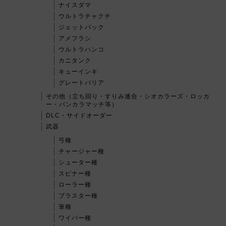
ナイスダマ
ウルトラチャクチ
ジェットパック
アメフラシ
ウルトラハンコ
カニタンク
キューインキ
グレートバリア
その他（立ち回り・すりみ連合・シオカラーズ・ロッカ
ー・バンカラマッチ等）
DLC・サイドオーダー
武器
弓種
チャージャー種
シューター種
スピナー種
ローラー種
ブラスター種
筆種
ワイパー種