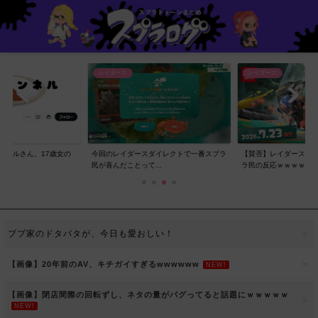
レイダース
レイダース
ンネルさん、17歳女の
今回のレイダースダイレクトで一番スプラ
【賛否】レイダースダ
..
民が喜んだことって...
ラ民の反応ｗｗｗｗ...
ブブ家のドタバタが、今日も愛おしい！
【画像】20年前のAV、キチガイすぎるwwwwww
NEW!
【画像】閉店間際の回転ずし、ネタの量がバグってると話題にｗｗｗｗｗ
NEW!