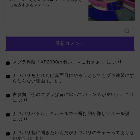
にも多すぎるステージ
最新コメント
スプラ界隈「XP2000は弱い」←これさぁ…
に
より
ナワバリをどれだけ真面目にやろうとしてもブキ練習にす
らならない理由
に
より
古参勢「今のスプラは昔に比べてバランスが良い」←これ
に
より
ナワバリバトル、全ルールで一番打開が難しいルール説
に
より
ナワバリ勢に聞きたいんだがナワバリのチャーってありな
のか？
に
より