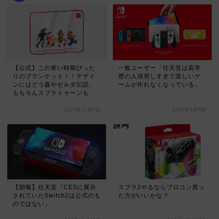
【公式】この寒い時期ぴった
一般ユーザー「任天堂は高学
りのブランケット！！デザイ
歴の人採用しすぎて楽しいゲ
ンにはどう森やゼルダ伝説、
ームが作れなくなっている」
もちろんスプラトゥーンも
2021年12月7日
2026年6月9日
【朗報】任天堂「CESに展示
スプラ2やるならプロコン買っ
されていたSwitch2は公式のも
た方がいいかな？
のではない」