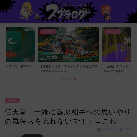
レイダース
炎上
スダイレクトを見たスプ
【必見】スプラトゥーン レイダース
【悲報】コウチャンネル
..
Direct公開され...
子に対し局部の写真...
任天堂
任天堂「一緒に遊ぶ相手への思いやり
の気持ちを忘れないで！」←これ
2026年3月25日