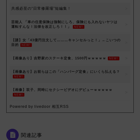
共感必至の“日常修羅場”短編集！
芸能人 「車の任意保険は強制にしろ、保険にも入れないヤツは
運転すんな！法律を改正しろ！！」
NEW!
【謎】女「43億円注文して………キャンセルっと！」←こいつの
目的
NEW!
【画像あり】吉野家のステーキ定食、1500円ｗｗｗｗｗ
NEW!
【画像あり】お前らはこの「ハンバーグ定食」にいくら払える？
NEW!
【画像】双子、同時にセクシービデオにデビューｗｗｗｗｗ
NEW!
Powered by livedoor 相互RSS
関連記事