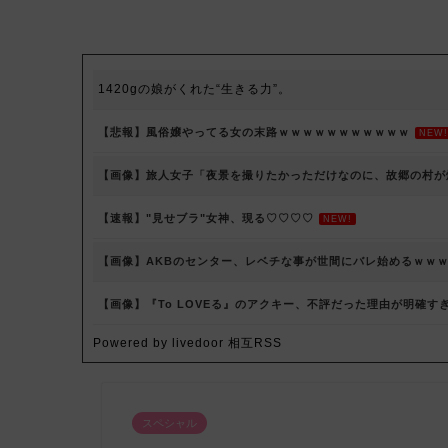
1420gの娘がくれた“生きる力”。
【悲報】風俗嬢やってる女の末路ｗｗｗｗｗｗｗｗｗｗｗ
NEW!
【画像】旅人女子「夜景を撮りたかっただけなのに、故郷の村が燃
【速報】"見せブラ"女神、現る♡♡♡♡
NEW!
【画像】AKBのセンター、レベチな事が世間にバレ始めるｗｗ
【画像】『To LOVEる』のアクキー、不評だった理由が明確す
Powered by livedoor 相互RSS
スペシャル