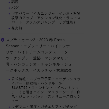
話題
バグ
ギアパワー（イカニンジャ・イカ速・対物
攻撃力アップ・アクション強化・ラストス
パート・ステルスジャンプ・サブ性能）
発売前
スプラトゥーン2・2023 春 Fresh
Season・エゾッコリー・バイトシナ
リオ・バイトチームコンテスト・タ
ツ・ナンプラー遺跡・マンタマリア
号・バンカラジオ・チャンネル・ジュ
ークボックス・イカッチャ・株主総会
公式情報・スプラ甲子園・クーゲルシュラ
イバー・操縦棍・ハンドル・S-
BLAST92・フィンセント・イベントマッ
チ・くじ引きコイン・マスターソード・白
竜・ジェットパック・スクリュースロッシ
ャー
ウデマエ・感度・ガチエリア・ガチヤグ