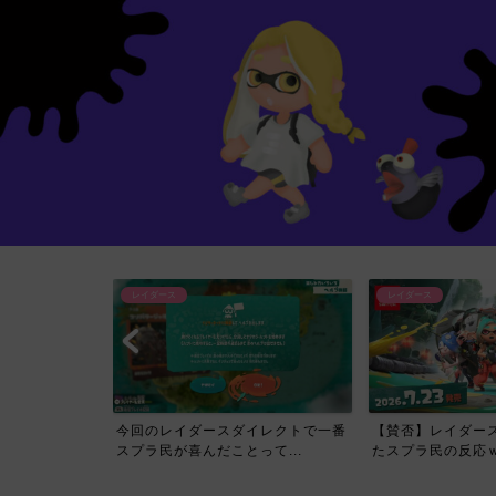
レイダース
レイダース
イレクトで一番
【賛否】レイダースダイレクトを見
【必見】スプラトゥ
て...
たスプラ民の反応ｗｗｗｗ...
ス Direct公開され..