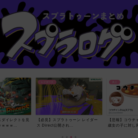
炎上
レイダース
ーン レイダー
【悲報】コウチャンネルさん、17
今回のレイダー
.
歳女の子に対し局部の写真...
スプラ民が喜んだ