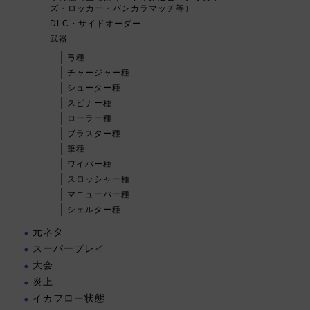
ズ・ロッカー・バンカラマッチ等）
DLC・サイドオーダー
武器
弓種
チャージャー種
シューター種
スピナー種
ローラー種
ブラスター種
筆種
ワイパー種
スロッシャー種
マニューバー種
シェルター種
元ネタ
スーパープレイ
大会
炎上
イカフロー状態