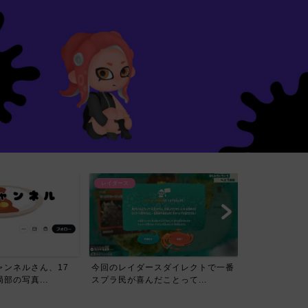
レイダース
スダイレクトで一番
【賛否】レイダースダイレクトを見
ことって...
たスプラ民の反応ｗｗｗｗ...