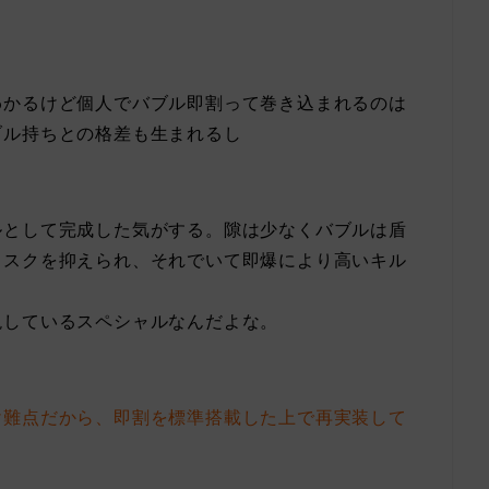
わかるけど個人でバブル即割って巻き込まれるのは
ブル持ちとの格差も生まれるし
ルとして完成した気がする。隙は少なくバブルは盾
リスクを抑えられ、それでいて即爆により高いキル
現しているスペシャルなんだよな。
け難点だから、即割を標準搭載した上で再実装して