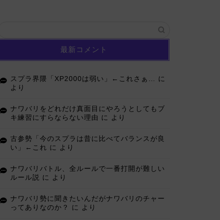
最新コメント
スプラ界隈「XP2000は弱い」←これさぁ…
に
より
ナワバリをどれだけ真面目にやろうとしてもブ
キ練習にすらならない理由
に
より
古参勢「今のスプラは昔に比べてバランスが良
い」←これ
に
より
ナワバリバトル、全ルールで一番打開が難しい
ルール説
に
より
ナワバリ勢に聞きたいんだがナワバリのチャー
ってありなのか？
に
より