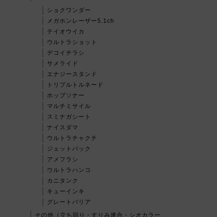
ショクワンダー
メガホンレーザー5.1ch
テイオウイカ
ウルトラショット
デコイチラシ
サメライド
エナジースタンド
トリプルトルネード
ホップソナー
マルチミサイル
スミナガシート
ナイスダマ
ウルトラチャクチ
ジェットパック
アメフラシ
ウルトラハンコ
カニタンク
キューインキ
グレートバリア
その他（立ち回り・すりみ連合・シオカラー