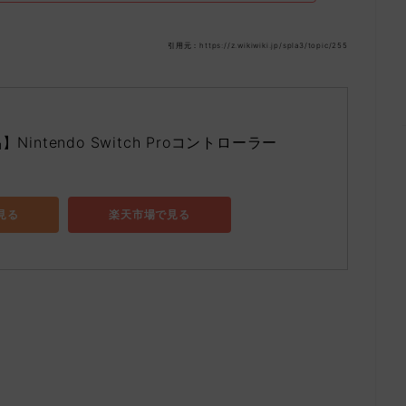
引用元：https://z.wikiwiki.jp/spla3/topic/255
intendo Switch Proコントローラー
で見る
楽天市場で見る