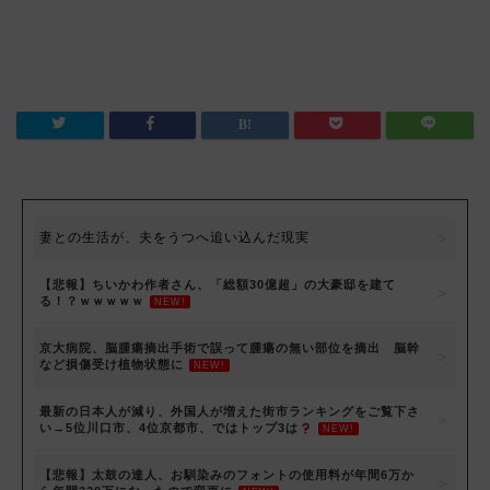
妻との生活が、夫をうつへ追い込んだ現実
【悲報】ちいかわ作者さん、「総額30億超」の大豪邸を建て
る！？ｗｗｗｗｗ
NEW!
京大病院、脳腫瘍摘出手術で誤って腫瘍の無い部位を摘出 脳幹
など損傷受け植物状態に
NEW!
最新の日本人が減り、外国人が増えた街市ランキングをご覧下さ
い→5位川口市、4位京都市、ではトップ3は
NEW!
【悲報】太鼓の達人、お馴染みのフォントの使用料が年間6万か