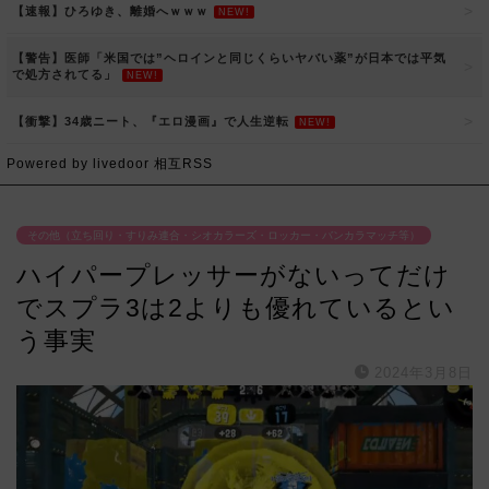
【速報】ひろゆき、離婚へｗｗｗ
NEW!
【警告】医師「米国では”ヘロインと同じくらいヤバい薬”が日本では平気
で処方されてる」
NEW!
【衝撃】34歳ニート、『エロ漫画』で人生逆転
NEW!
Powered by livedoor 相互RSS
その他（立ち回り・すりみ連合・シオカラーズ・ロッカー・バンカラマッチ等）
ハイパープレッサーがないってだけ
でスプラ3は2よりも優れているとい
う事実
2024年3月8日