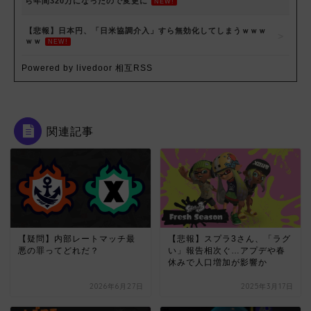
ら年間320万になったので変更に
NEW!
【悲報】日本円、「日米協調介入」すら無効化してしまうｗｗｗ
ｗｗ
NEW!
Powered by livedoor 相互RSS
関連記事
【疑問】内部レートマッチ最
【悲報】スプラ3さん、「ラグ
悪の罪ってどれだ？
い」報告相次ぐ…アプデや春
休みで人口増加が影響か
2026年6月27日
2025年3月17日