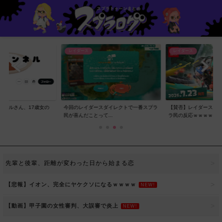
レイダース
レイダース
ンネルさん、17歳女の
今回のレイダースダイレクトで一番スプラ
【賛否】レイダースダ
..
民が喜んだことって...
ラ民の反応ｗｗｗｗ...
先輩と後輩、距離が変わった日から始まる恋
【悲報】イオン、完全にヤケクソになるｗｗｗｗ
NEW!
【動画】甲子園の女性審判、大誤審で炎上
NEW!