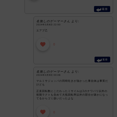
返信
名無しのゲーマーさん
より:
2024年3月8日 22:50
エアプ乙
0
返信
名無しのゲーマーさん
より:
2024年3月9日 00:06
マルミサジェッパの同時吐きが強かった事自体は事実だ
けども
正直回転数にこだわったミサイルは3のナワバリ以外の
初期ラクトも含めて大抵回転率以外の部分が疎かになっ
てるからゴミ扱いだったよな
0