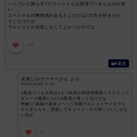
ハイプレに限らず2のスペシャルは陰湿でつまらんのが多
い
スペシャルの爽快感があるとこだけは3の方が好きだわ
そこだけだが
マルミサとか続投しなくてよかったのでは
+9
返信
名無しのゲーマーさん
より:
2024年3月9日 11:18
3新規スペも大半は2スペ特有の拘束時間長くてスリップ
ダメージ爆風だらけの陰湿さ残ってるけどな
明確に1路線の新規スペって初期ウルショとテイオウエ
ナスタトルネ、妥協してキューインキの弾くらいしかな
い気が
0