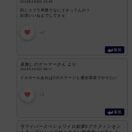
2024年3月8日 23:45
同じスプラ界隈でなにイキってんの？
自演いいねまでしてさｗ
+4
返信
名無しのゲーマーさん
より:
2024年3月9日 06:11
イカロールあれば2のステージと通信環境でやりたい
+4
返信
弓ワイパースペシュワイロ鉛筆Sブラフィンセン
トモップリンイグザミガエン竹傘使いの方々
よ