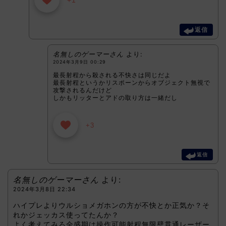
返信
名無しのゲーマーさん
より:
2024年3月9日 00:29
最長射程から殺される不快さは同じだよ
最長射程というかリスポーンからオブジェクト無視で
攻撃されるんだけど
しかもリッターとアドの取り方は一緒だし
+3
返信
名無しのゲーマーさん
より:
2024年3月8日 22:34
ハイプレよりウルショメガホンの方が不快とか正気か？そ
れかジェッカス使ってたんか？
よく考えてみろ全盛期は操作可能射程無限壁貫通レーザー