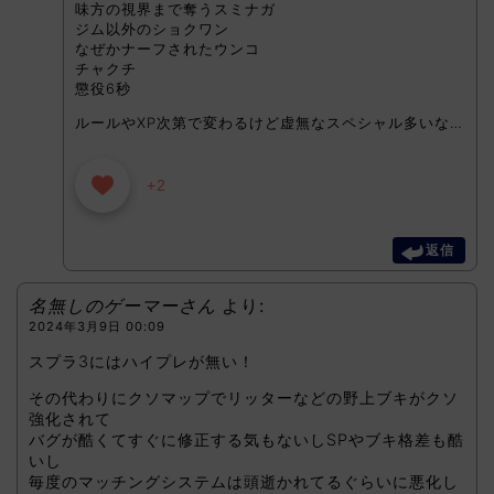
味方の視界まで奪うスミナガ
ジム以外のショクワン
なぜかナーフされたウンコ
チャクチ
懲役6秒
ルールやXP次第で変わるけど虚無なスペシャル多いな…
+2
返信
名無しのゲーマーさん
より:
2024年3月9日 00:09
スプラ3にはハイプレが無い！
その代わりにクソマップでリッターなどの野上ブキがクソ
強化されて
バグが酷くてすぐに修正する気もないしSPやブキ格差も酷
いし
毎度のマッチングシステムは頭逝かれてるぐらいに悪化し