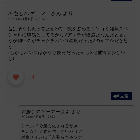
名無しのゲーマーさん
より:
2024年3月8日 23:58
昔はそうも思ってたが3の半数を占めるクソゴミ雑魚スペ
シャルに辟易としてるから2アンチが陰湿だなんだと言お
うが弱いのがチャクチハンコ程度だった2のがマシだと思
う
(しかもハンコはかなり後発だったから3程被害者少ない
し)
+4
返信
名無しのゲーマーさん
より:
2024年3月9日 17:54
シールドで無力化されるサメ
そんなサメすら防げないバリア
対物メインに叩き割られるソナー