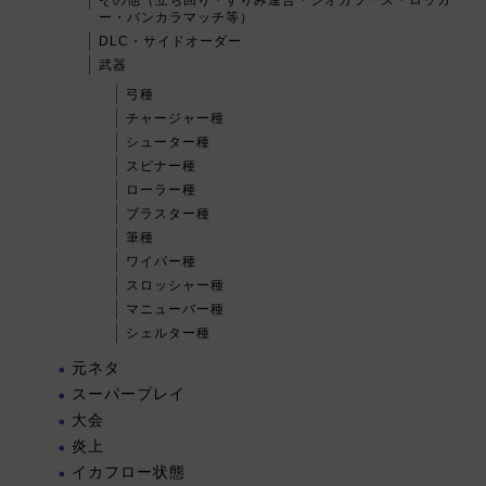
その他（立ち回り・すりみ連合・シオカラーズ・ロッカ
ー・バンカラマッチ等）
DLC・サイドオーダー
武器
弓種
チャージャー種
シューター種
スピナー種
ローラー種
ブラスター種
筆種
ワイパー種
スロッシャー種
マニューバー種
シェルター種
元ネタ
スーパープレイ
大会
炎上
イカフロー状態