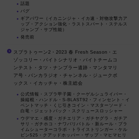
話題
バグ
ギアパワー（イカニンジャ・イカ速・対物攻撃力ア
ップ・アクション強化・ラストスパート・ステルス
ジャンプ・サブ性能）
発売前
スプラトゥーン2・2023 春 Fresh Season・エ
ゾッコリー・バイトシナリオ・バイトチームコ
ンテスト・タツ・ナンプラー遺跡・マンタマリ
ア号・バンカラジオ・チャンネル・ジュークボ
ックス・イカッチャ・株主総会
公式情報・スプラ甲子園・クーゲルシュライバー・
操縦棍・ハンドル・S-BLAST92・フィンセント・イ
ベントマッチ・くじ引きコイン・マスターソード・
白竜・ジェットパック・スクリュースロッシャー
ウデマエ・感度・ガチエリア・ガチヤグラ・ガチア
サリ・ガチホコ・ナワバリバトル・新ルール・プラ
イムシューターコラボ・トライストリンガー・ケル
ビン525・クアッドホッパー・ザップ・マヒマヒリ