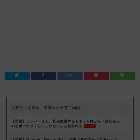
大変だけど幸せ。等身大の子育て物語。
【悲報】ラッパーさん、札束披露するもネット民から「新社会人
の初ボーナスくらいしかない」と笑われる
NEW!
【悲報】Google、Geminiのせいで史上初のマイナスキャッシ