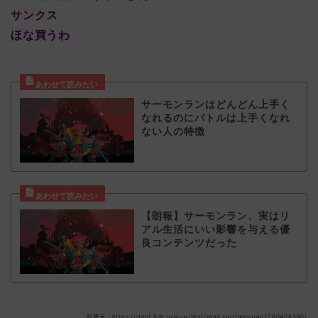
サンクス
ほな買うわ
サーモンランはどんどん上手く
なれるのにバトルは上手くなれ
ない人の特徴
【朗報】サーモンラン、実はリ
アル生活にいい影響を与える優
良コンテンツだった
引用元：https://itest.5ch.io/pug/test/read.cgi/famicom/1780408360/