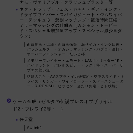
ナモ・ヴァリアブル・クラッシュブラスター等
ネタ・トラップ・フェス・ガチャ・ギア・インク・
ドライブワイパー・スパイガジェット・ジムワイパ
ー・テッキュウ・懲罰マッチング・復活時間短縮・
ミラーマッチングの仕組み（カンモン・トーピー
ド・スペシャル増加量アップ・スペシャル減少量ダ
ウン）
面白動画・広場・面白画像等・煽りイカ・インク回復・
パラシェルター・オカシラマッチング・パブロ・連打・
オーバーフロッシャー・たいじ杯
メモリープレイヤー・エモート・LACT・リッター4K・
ハイドラント・バレルスピナー・ラクト等・スーパーサ
ザエの使い道
話題のこと（AVスプラ・イカ研究所・空中スライド・ト
ライストリンガー・ワイドローラー・スペースシュータ
ー・R-PEN/5H・ヒッセン・当たり判定・ヒト状態）
ゲーム全般（ゼルダの伝説ブレスオブザワイル
ド2・ブレワイ2等・ ）
任天堂
Switch2