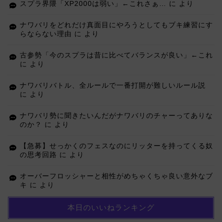
スプラ界隈「XP2000は弱い」←これさぁ…
に
より
ナワバリをどれだけ真面目にやろうとしてもブキ練習にす
らならない理由
に
より
古参勢「今のスプラは昔に比べてバランスが良い」←これ
に
より
ナワバリバトル、全ルールで一番打開が難しいルール説
に
より
ナワバリ勢に聞きたいんだがナワバリのチャーってありな
のか？
に
より
【急募】せっかくのフェスなのにリッターを持ってくる奴
の思考回路
に
より
オーバーフロッシャーと相性がめちゃくちゃ良い意外なブ
キ
に
より
本日のいいねランキング