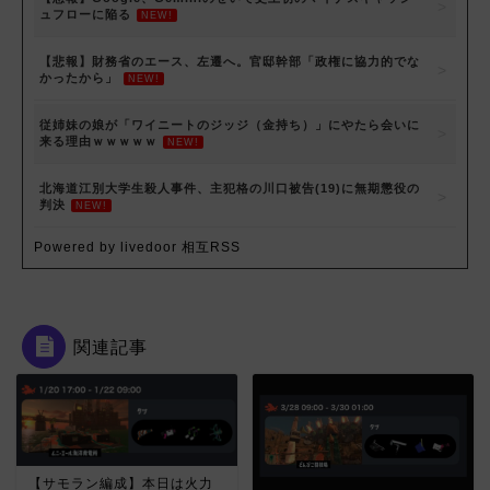
ュフローに陥る
NEW!
【悲報】財務省のエース、左遷へ。官邸幹部「政権に協力的でな
かったから」
NEW!
従姉妹の娘が「ワイニートのジッジ（金持ち）」にやたら会いに
来る理由ｗｗｗｗｗ
NEW!
北海道江別大学生殺人事件、主犯格の川口被告(19)に無期懲役の
判決
NEW!
Powered by livedoor 相互RSS
関連記事
【サモラン編成】本日は火力