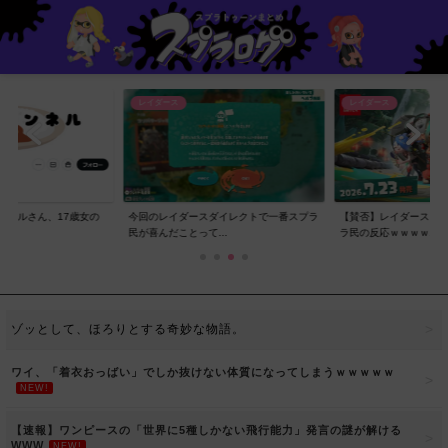
レイダース
レイダース
ンネルさん、17歳女の
今回のレイダースダイレクトで一番スプラ
【賛否】レイダースダ
..
民が喜んだことって...
ラ民の反応ｗｗｗｗ...
ゾッとして、ほろりとする奇妙な物語。
ワイ、「着衣おっばい」でしか抜けない体質になってしまうｗｗｗｗｗ
NEW!
【速報】ワンピースの「世界に5種しかない飛行能力」発言の謎が解ける
WWW
NEW!