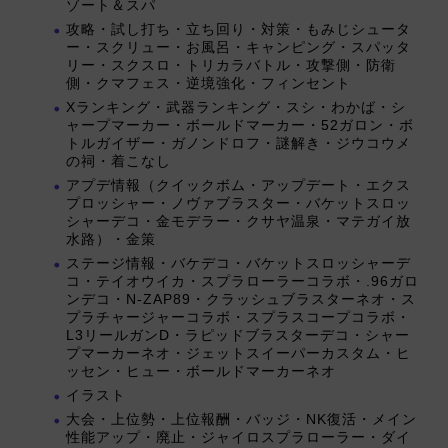
ゾート＆スパ
攻略・試し打ち・立ち回り・対策・もみじシュータ
ー・スクリュー・お風呂・キャンピング・スパッタ
リー・スクスロ・トリカラバトル・攻撃側・防衛
側・クマフェス・逆境強化・フィンセント
Xランキング・武器ランキング・スシ・わかば・シ
ャープマーカー・ボールドマーカー・52ガロン・ボ
トルガイザー・ガノンドロフ・謎解き・ジウコウメ
の祠・着こなし
アプデ情報（クイックボム・アップデート・エクス
プロッシャー・ノヴァブラスター・バケットスロッ
シャーデコ・金モデラー・クサヤ温泉・マテガイ放
水路）・金策
ステージ情報・バケデコ・バケットスロッシャーデ
コ・テイオウイカ・スプラローラーコラボ・.96ガロ
ンデコ・N-ZAP89・クラッシュブラスターネオ・ス
プラチャージャーコラボ・スプラスコープコラボ・
L3リールガンD・ラピッドブラスターデコ・シャー
プマーカーネオ・ジェットスイーパーカスタム・ヒ
ッセン・ヒュー・ボールドマーカーネオ
イラスト
大会・上位勢・上位報酬・バッジ・NK復活・メイン
性能アップ・廃止・ジャイロスプラローラー・ダイ