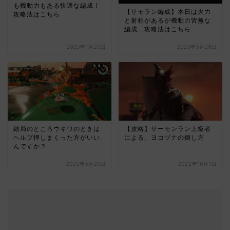
も機動力もある快適な編成！
【サモラン編成】本日は火力
攻略法はこちら
と射程があるが機動力皆無な
編成…攻略法はこちら
2025年1月20日
2025年3月28日
結局のところウキワのときは
【攻略】サーモンラン上級者
ヘルプ押しまくった方がいい
による、ヨコヅナの倒し方
んですか？
2025年3月20日
2022年10月1日