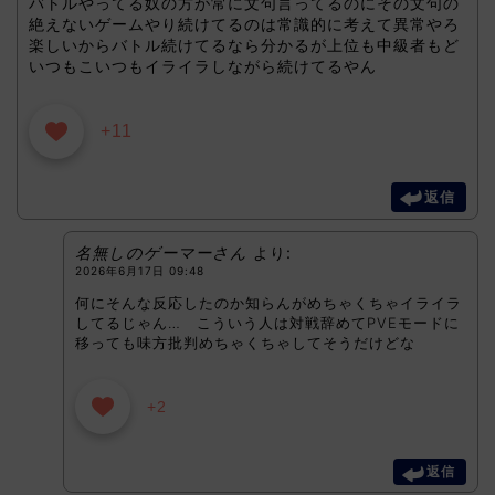
バトルやってる奴の方が常に文句言ってるのにその文句の
絶えないゲームやり続けてるのは常識的に考えて異常やろ
楽しいからバトル続けてるなら分かるが上位も中級者もど
いつもこいつもイライラしながら続けてるやん
+11
返信
名無しのゲーマーさん
より:
2026年6月17日 09:48
何にそんな反応したのか知らんがめちゃくちゃイライラ
してるじゃん… こういう人は対戦辞めてPVEモードに
移っても味方批判めちゃくちゃしてそうだけどな
+2
返信