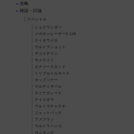
攻略
雑談・討論
スペシャル
ショクワンダー
メガホンレーザー5.1ch
テイオウイカ
ウルトラショット
デコイチラシ
サメライド
エナジースタンド
トリプルトルネード
ホップソナー
マルチミサイル
スミナガシート
ナイスダマ
ウルトラチャクチ
ジェットパック
アメフラシ
ウルトラハンコ
カニタンク