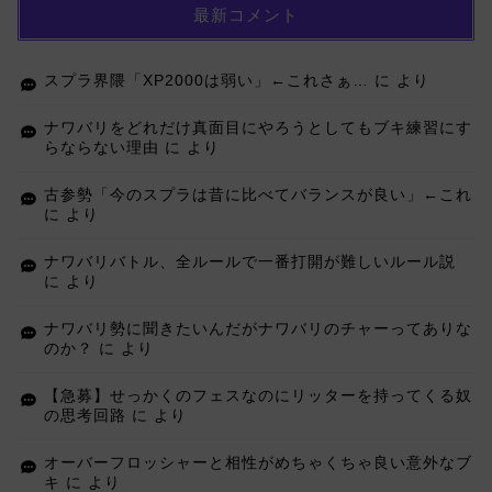
最新コメント
スプラ界隈「XP2000は弱い」←これさぁ…
に
より
ナワバリをどれだけ真面目にやろうとしてもブキ練習にす
らならない理由
に
より
古参勢「今のスプラは昔に比べてバランスが良い」←これ
に
より
ナワバリバトル、全ルールで一番打開が難しいルール説
に
より
ナワバリ勢に聞きたいんだがナワバリのチャーってありな
のか？
に
より
【急募】せっかくのフェスなのにリッターを持ってくる奴
の思考回路
に
より
オーバーフロッシャーと相性がめちゃくちゃ良い意外なブ
キ
に
より