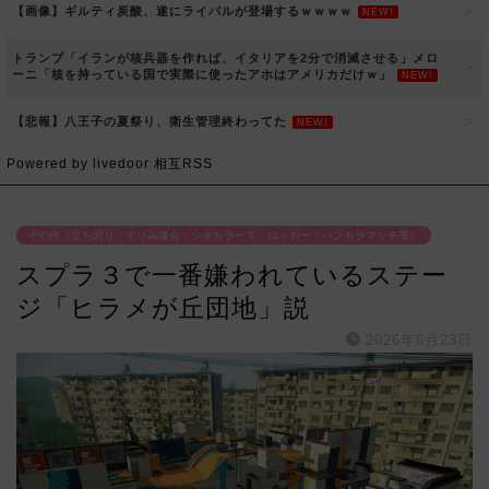
【画像】ギルティ炭酸、遂にライバルが登場するｗｗｗｗ
NEW!
トランプ「イランが核兵器を作れば、イタリアを2分で消滅させる」メロ
ーニ「核を持っている国で実際に使ったアホはアメリカだけｗ」
NEW!
【悲報】八王子の夏祭り、衛生管理終わってた
NEW!
Powered by livedoor 相互RSS
その他（立ち回り・すりみ連合・シオカラーズ・ロッカー・バンカラマッチ等）
スプラ３で一番嫌われているステー
ジ「ヒラメが丘団地」説
2026年6月23日