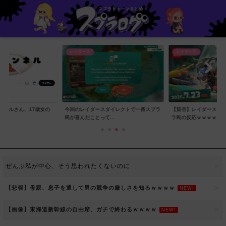
レイダース
レイダース
ンネルさん、17歳女の
今回のレイダースダイレクトで一番スプラ
【賛否】レイダースダ
..
民が喜んだことって...
ラ民の反応ｗｗｗｗ...
ぜんぶ私が中心、そう思われたくないのに
【悲報】母親、息子を通して男の競争の厳しさを知るｗｗｗｗ
NEW!
【画像】東海道新幹線の自由席、ガチで終わるｗｗｗｗ
NEW!