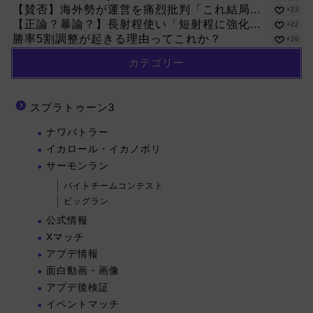
【賛否】海外勢が運営を痛烈批判「これ結局...
+23
【正論？暴論？】長射程使い「短射程に強化...
+22
勝率5割調整が起きる理由ってこれか？
+20
カテゴリー
スプラトゥーン3
ナワバトラー
イカロール・イカノボリ
サーモンラン
バイトチームコンテスト
ビッグラン
公式情報
Xマッチ
アプデ情報
面白動画・画像
アプデ後検証
イベントマッチ