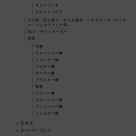
キューインキ
グレートバリア
その他（立ち回り・すりみ連合・シオカラーズ・ロッカ
ー・バンカラマッチ等）
DLC・サイドオーダー
武器
弓種
チャージャー種
シューター種
スピナー種
ローラー種
ブラスター種
筆種
ワイパー種
スロッシャー種
マニューバー種
シェルター種
元ネタ
スーパープレイ