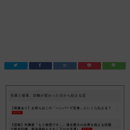
先輩と後輩、距離が変わった日から始まる恋
【画像あり】お前らはこの「ハンバーグ定食」にいくら払える？
NEW!
【悲報】米農家「もう無理です…」過去最大の在庫を抱える状態
で新米収穫。新米価格も大きく下がる見通し
NEW!