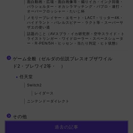
面白動画・広場・面白画像等・煽りイカ・インク回復・
パラシェルター・オカシラマッチング・パブロ・連打・
オーバーフロッシャー・たいじ杯
メモリープレイヤー・エモート・LACT・リッター4K・
ハイドラント・バレルスピナー・ラクト等・スーパーサ
ザエの使い道
話題のこと（AVスプラ・イカ研究所・空中スライド・ト
ライストリンガー・ワイドローラー・スペースシュータ
ー・R-PEN/5H・ヒッセン・当たり判定・ヒト状態）
ゲーム全般（ゼルダの伝説ブレスオブザワイル
ド2・ブレワイ2等・ ）
任天堂
Switch2
レイダース
ニンテンドーダイレクト
その他
過去の記事