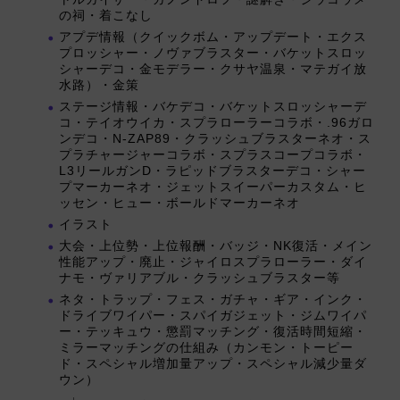
の祠・着こなし
アプデ情報（クイックボム・アップデート・エクス
プロッシャー・ノヴァブラスター・バケットスロッ
シャーデコ・金モデラー・クサヤ温泉・マテガイ放
水路）・金策
ステージ情報・バケデコ・バケットスロッシャーデ
コ・テイオウイカ・スプラローラーコラボ・.96ガロ
ンデコ・N-ZAP89・クラッシュブラスターネオ・ス
プラチャージャーコラボ・スプラスコープコラボ・
L3リールガンD・ラピッドブラスターデコ・シャー
プマーカーネオ・ジェットスイーパーカスタム・ヒ
ッセン・ヒュー・ボールドマーカーネオ
イラスト
大会・上位勢・上位報酬・バッジ・NK復活・メイン
性能アップ・廃止・ジャイロスプラローラー・ダイ
ナモ・ヴァリアブル・クラッシュブラスター等
ネタ・トラップ・フェス・ガチャ・ギア・インク・
ドライブワイパー・スパイガジェット・ジムワイパ
ー・テッキュウ・懲罰マッチング・復活時間短縮・
ミラーマッチングの仕組み（カンモン・トーピー
ド・スペシャル増加量アップ・スペシャル減少量ダ
ウン）