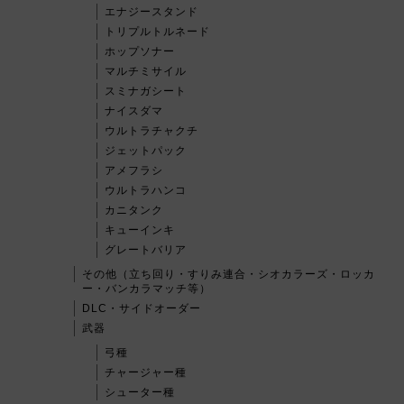
エナジースタンド
トリプルトルネード
ホップソナー
マルチミサイル
スミナガシート
ナイスダマ
ウルトラチャクチ
ジェットパック
アメフラシ
ウルトラハンコ
カニタンク
キューインキ
グレートバリア
その他（立ち回り・すりみ連合・シオカラーズ・ロッカ
ー・バンカラマッチ等）
DLC・サイドオーダー
武器
弓種
チャージャー種
シューター種