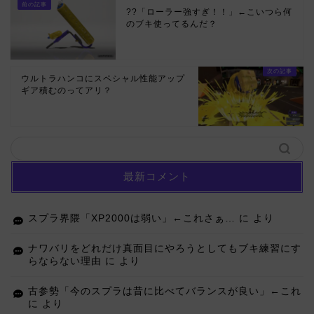
??「ローラー強すぎ！！」←こいつら何
のブキ使ってるんだ？
ウルトラハンコにスペシャル性能アップ
ギア積むのってアリ？
最新コメント
スプラ界隈「XP2000は弱い」←これさぁ…
に
より
ナワバリをどれだけ真面目にやろうとしてもブキ練習にす
らならない理由
に
より
古参勢「今のスプラは昔に比べてバランスが良い」←これ
に
より