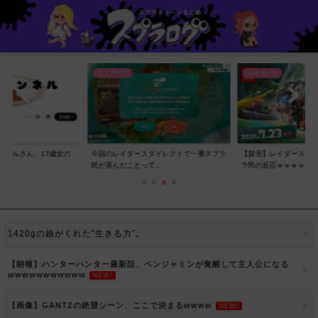
レイダース
レイダース
ンネルさん、17歳女の
今回のレイダースダイレクトで一番スプラ
【賛否】レイダースダ
..
民が喜んだことって...
ラ民の反応ｗｗｗｗ...
1420gの娘がくれた“生きる力”。
【朗報】ハンターハンター最新話、ベンジャミンが覚醒して主人公になる
wwwwwwwwwww
NEW!
【画像】GANTZの絶望シーン、ここで決まるwwww
NEW!