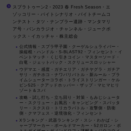
スプラトゥーン2・2023 春 Fresh Season・エ
ゾッコリー・バイトシナリオ・バイトチームコ
ンテスト・タツ・ナンプラー遺跡・マンタマリ
ア号・バンカラジオ・チャンネル・ジュークボ
ックス・イカッチャ・株主総会
公式情報・スプラ甲子園・クーゲルシュライバー・
操縦棍・ハンドル・S-BLAST92・フィンセント・イ
ベントマッチ・くじ引きコイン・マスターソード・
白竜・ジェットパック・スクリュースロッシャー
ウデマエ・感度・ガチエリア・ガチヤグラ・ガチア
サリ・ガチホコ・ナワバリバトル・新ルール・プラ
イムシューターコラボ・トライストリンガー・ケル
ビン525・クアッドホッパー・ザップ・マヒマヒリ
ゾート＆スパ
攻略・試し打ち・立ち回り・対策・もみじシュータ
ー・スクリュー・お風呂・キャンピング・スパッタ
リー・スクスロ・トリカラバトル・攻撃側・防衛
側・クマフェス・逆境強化・フィンセント
Xランキング・武器ランキング・スシ・わかば・シ
ャープマーカー・ボールドマーカー・52ガロン・ボ
トルガイザー・ガノンドロフ・謎解き・ジウコウメ