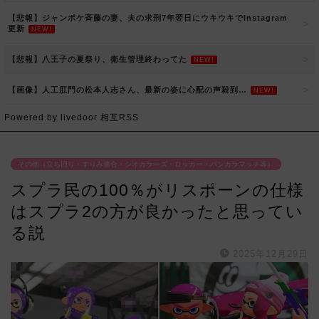
【悲報】ジャンポケ斉藤の妻、夫の求刑7年翌日にウキウキでInstagram
更新
NEW!
【悲報】八王子の夏祭り、衛生管理終わってた
NEW!
【画像】人工肛門の松本人志さん、最新の姿に心配の声殺到…
NEW!
Powered by livedoor 相互RSS
その他（立ち回り・すりみ連合・シオカラーズ・ロッカー・バンカラマッチ等）
スプラ民の100％がリスポーンの仕様
はスプラ2の方が良かったと思ってい
る説
2025年12月29日