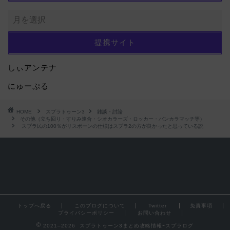
提携サイト
しぃアンテナ
にゅーぷる
HOME
スプラトゥーン3
雑談・討論
その他（立ち回り・すりみ連合・シオカラーズ・ロッカー・バンカラマッチ等）
スプラ民の100％がリスポーンの仕様はスプラ2の方が良かったと思っている説
トップへ戻る
このブログについて
Twitter
免責事項
プライバシーポリシー
お問い合わせ
2021–2026 スプラトゥーン3まとめ攻略情報ｰスプラログ