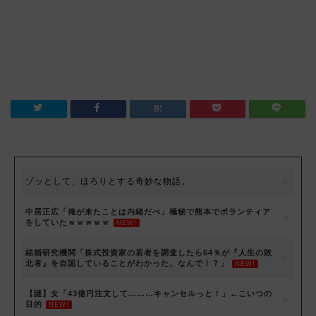
ゾッとして、ほろりとする奇妙な物語。
中居正広「俺が来たことは内緒だべ」極秘で熊本でボランティア
をしていたｗｗｗｗｗ
NEW!
結婚研究機関「株式投資家の若者を調査したら64％が『人生の敗
北者』を自認していることがわかった。なんで！？」
NEW!
【謎】女「43億円注文して………キャンセルっと！」←こいつの
目的
NEW!