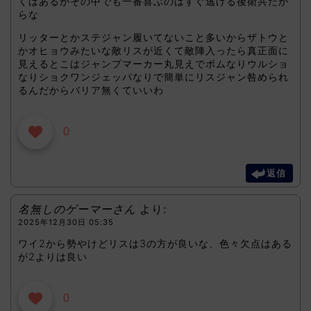
くはあるがその中でも一番喜ぶのはすぐ逃げる後衛共だか
らな
リッターとかステジャン履いてないこと多いからザトウと
かオヒョウみたいな敵リスが近くて敵陣入ったら真正面に
見えるとこはジャンプマーカー丸見えでボムなりウルショ
なりショクワンジェッパなりで簡単にリスジャン咎められ
るんだからバリア無くていいわ
0
返信
名無しのゲーマーさん
より:
2025年12月30日 05:35
ワイ2から勢やけどリスは3の方が良いな、色々欠点はある
が2よりは良い
0