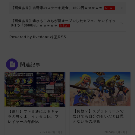
【画像あり】吉野家のステーキ定食、1500円ｗｗｗｗｗ
NEW!
【画像あり】速水もこみちが新オープンしたカフェ、サンドイッ
チ1つ「3000円」ｗｗｗｗｗ
NEW!
Powered by livedoor 相互RSS
関連記事
【何故？】スプラトゥーンで
【統計】ファミ通によるキャ
負けても自分のせいだとは思
ラの男女比、イカタコ比、プ
えないあの現象
レイヤーの年齢比
2024年9月11日
2024年3月21日