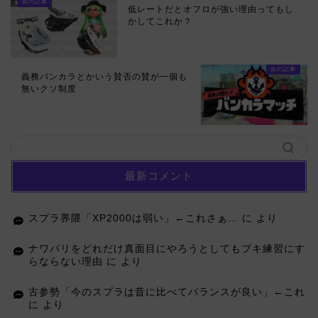
低レートだとオフロが強い理由ってもし
かしてこれか？
義務バンカラとかいう賛否の賛が一個も
無いクソ制度
最新コメント
スプラ界隈「XP2000は弱い」←これさぁ…
に
より
ナワバリをどれだけ真面目にやろうとしてもブキ練習にす
らならない理由
に
より
古参勢「今のスプラは昔に比べてバランスが良い」←これ
に
より