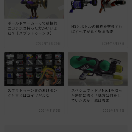
ボールドマーカーって積極的
H3とボトルの射程を交換すれ
にガチホコ持った方がいいよ
ばすべてが丸く収まる説
ね？【スプラトゥーン３】
2022年12月26日
2024年7月29日
スプラトゥーン界の避けタン
スペシュでトドメNo.1を取っ
クと言えばコイツだよな
た瞬間に漂う「味方は何をし
ていたのか」感は異常
2024年11月3日
2026年1月11日