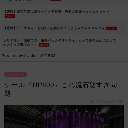
【悲報】高市早苗に逆らった財務官僚、異例の左遷ｗｗｗｗｗｗｗｗ
NEW!
【悲報】ライザさん、お●ぱいを触られてしまうｗｗｗｗｗｗｗｗ
NEW!
ホリエモン「面接でさ、納豆パックの薄いフィルムって何のために入って
いの？って聞くわけ」
NEW!
Powered by livedoor 相互RSS
シューター種
シールドHP800←これ流石硬すぎ問
題
2026年6月17日