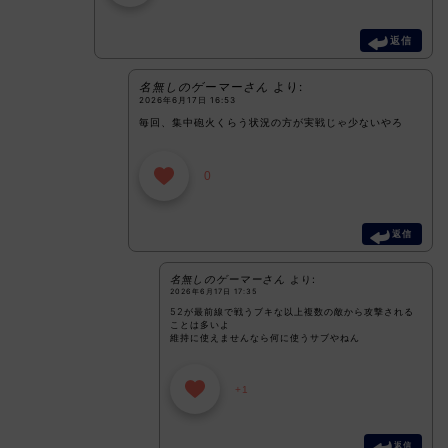
返信
名無しのゲーマーさん
より:
2026年6月17日 16:53
毎回、集中砲火くらう状況の方が実戦じゃ少ないやろ
0
返信
名無しのゲーマーさん
より:
2026年6月17日 17:35
52が最前線で戦うブキな以上複数の敵から攻撃される
ことは多いよ
維持に使えませんなら何に使うサブやねん
+1
返信