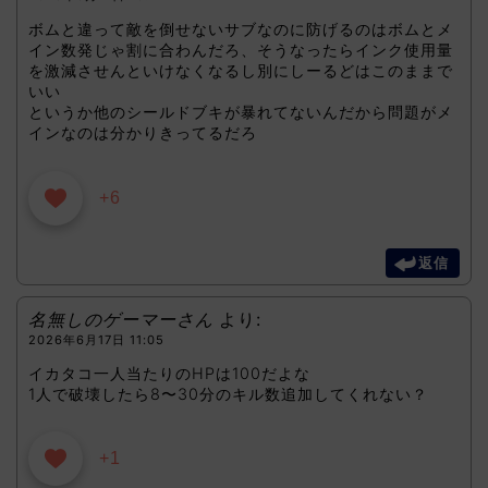
ボムと違って敵を倒せないサブなのに防げるのはボムとメ
イン数発じゃ割に合わんだろ、そうなったらインク使用量
を激減させんといけなくなるし別にしーるどはこのままで
いい
というか他のシールドブキが暴れてないんだから問題がメ
インなのは分かりきってるだろ
+6
返信
名無しのゲーマーさん
より:
2026年6月17日 11:05
イカタコ一人当たりのHPは100だよな
1人で破壊したら8〜30分のキル数追加してくれない？
+1