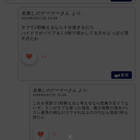
名無しのゲーマーさん
より:
2026年6月17日 14:09
サブで2秒耐えるなら十分過ぎるだろ
ハイドラがバリアを2.6秒で溶かしてる方がよっぽど理
不尽だわ
+4
返信
名無しのゲーマーさん
より:
2026年6月17日 15:46
これを実践で2秒耐えると考えるなら想像力足りてな
いぞ。スシがサブも使った場合、敵が複数の場合etc
スシ基準の例なだけでそれ以上のDPSなら現状2秒も
持たん
0