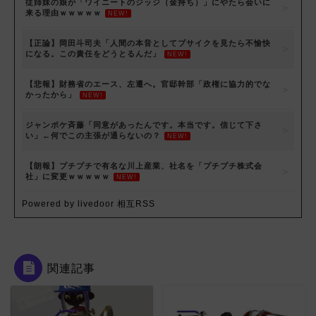
従姉妹の娘が「ワイニートのジッジ（金持ち）」にやたら会いに
来る理由ｗｗｗｗｗ
NEW!
【正論】岡田斗司夫「人間の本音としてブサイクを見たら不愉快
になる。この責任をどうとるんだ」
NEW!
【悲報】財務省のエース、左遷へ。官邸幹部「政権に協力的でな
かったから」
NEW!
ジャンポケ斉藤「同意があったんです。本当です。信じて下さ
い」←何でこの主張が通らないの？
NEW!
【朗報】プチプチで有名な川上産業、社名を「プチプチ株式会
社」に変更ｗｗｗｗｗ
NEW!
Powered by livedoor 相互RSS
関連記事