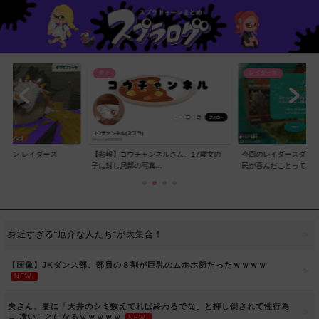
レイダース
レイダース
ンネルさん、17歳女の
今回のレイダースダイレクトで一番スプラ
【賛否】レイダースダ
..
民が喜んだことって...
ラ民の反応ｗｗｗｗ...
身近すぎる“厄介な人たち”が大集合！
【画像】JKダンス部、部員の８割が巨乳のムホホ部だったｗｗｗｗ
NEW!
夫さん、妻に「天井のシミ数えてれば終わるでな」と押し倒されて性行為
→ 凄いことになるｗｗｗｗｗ
NEW!