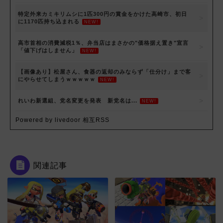
特定外来カミキリムシに1匹300円の賞金をかけた高崎市、初日
に1170匹持ち込まれる
NEW!
高市首相の消費減税1％、弁当店はまさかの"価格据え置き"宣言
「値下げはしません」
NEW!
【画像あり】松屋さん、食器の返却のみならず「仕分け」まで客
にやらせてしまうｗｗｗｗｗ
NEW!
れいわ新選組、党名変更を発表 新党名は...
NEW!
Powered by livedoor 相互RSS
関連記事