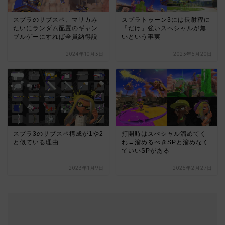
スプラのサブスペ、マリカみ
スプラトゥーン3には長射程に
たいにランダム配置のギャン
「だけ」強いスペシャルが無
ブルゲーにすれば全員納得説
いという事実
2024年10月3日
2023年6月20日
スプラ3のサブスペ構成が1や2
打開時はスぺシャル溜めてく
と似ている理由
れ←溜めるべきSPと溜めなく
ていいSPがある
2023年1月9日
2026年2月27日