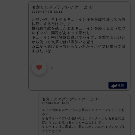
名無しのスプラプレイヤー
より:
2023年2月4日 13:38
いやいや、そもそもキューインキを前線で使っても無
駄死にするだけでしょ
最前線で敵を残したままキューインを終えるようなプ
レイングに問題があるって話だし
キューイン中に物陰に逃げてハイプレを撃てるわけだ
から使い方次第では相当強いと思う
カニから逃げる→当たらない所からハイプレ撃って倒
すみたいな
0
返信
名無しのスプラプレイヤー
より:
2023年2月5日 16:16
エリアの抑え以外でそんな後ろでキューインすることあ
る？
そもそもハイプレが強いのは、リッターよりも安全な位
置からキルを取れるクソビームなわけで…
キューイン後に高威力、高レスポンスのハイプレなら強
そうたけどね