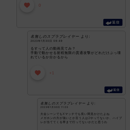
0
返信
名無しのスプラプレイヤー
より:
2023年1月30日 09:49
るすって人の動画見てみ？
手動で動かせる射程無限の貫通攻撃がどれだけぶっ壊
れているか分かるから
+1
返信
名無しのスプラプレイヤー
より:
2023年1月30日 11:03
大会シーンでもXマッチでも長い間見かけたよね
メガホンの方が強いとか言う人は2やってないか、ハイプ
レが当ててくる帯まで行ってないかだと思うわ