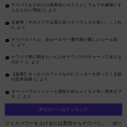
ナワバリをどれだけ真面目にやろうとしてもブキ練習にす
らならない理由
に
より
古参勢「今のスプラは昔に比べてバランスが良い」←これ
に
より
ナワバリバトル、全ルールで一番打開が難しいルール説
に
より
ナワバリ勢に聞きたいんだがナワバリのチャーってありな
のか？
に
より
【急募】せっかくのフェスなのにリッターを持ってくる奴
の思考回路
に
より
オーバーフロッシャーと相性がめちゃくちゃ良い意外なブ
キ
に
より
本日のいいねランキング
フェスパワーを上げるには普段からナワバリ...
+7