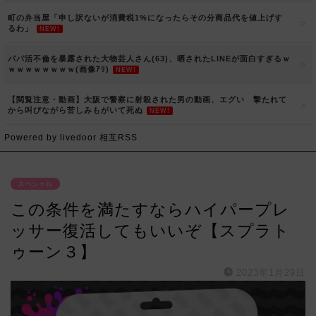
町の弁当屋「申し訳ないが消費税1%になったらその分商品代を値上げす
るわ」
NEW!
パパ活不倫を暴露された大物芸人さん(63)、晒されたLINEが面白すぎるｗ
ｗｗｗｗｗｗｗｗ(画像ｱﾘ)
NEW!
【閲覧注意・動画】大阪で警察に射殺された男の動画、エグい 撃たれて
から叫びながら苦しみもがいて死ぬ
NEW!
Powered by livedoor 相互RSS
スペシャル
この条件を満たすならハイパープレ
ッサー復活してもいいぞ【スプラト
ゥーン３】
2023年1月29日