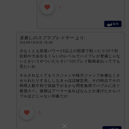
0
返信
名無しのスプラプレイヤー
より:
2023年1月31日 18:08
少なくとも部屋パワー26以上の部屋で戦ったり28↑対
抗戦や大会出るくらいのレベルでハイプレが脅威じゃな
いとかいうやついたらそいつのプレイ動画金払ってでも
見たいわ
キルされなくてもリスジャンや味方ジャンプ余儀なくさ
せられたりするししなきゃほぼ確定死。その時点でその
時間人数不利で前線下がるから問答無用でバブルに次ぐ
最強スペ。後期はアーマーあればなんとか凌げたからバ
ブルほどじゃない印象だが
0