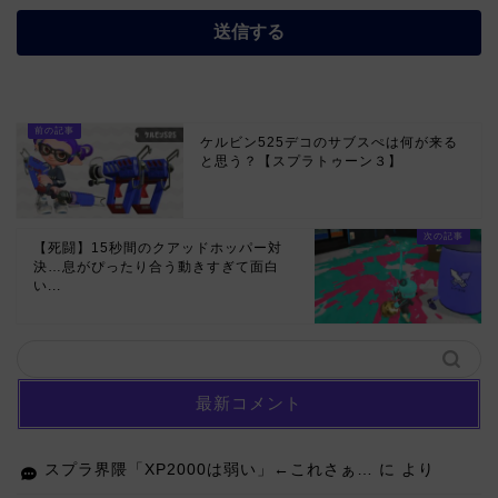
ケルビン525デコのサブスぺは何が来る
と思う？【スプラトゥーン３】
【死闘】15秒間のクアッドホッパー対
決…息がぴったり合う動きすぎて面白
い...
最新コメント
スプラ界隈「XP2000は弱い」←これさぁ…
に
より