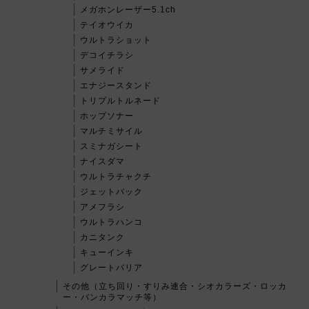
メガホンレーザー5.1ch
テイオウイカ
ウルトラショット
デコイチラシ
サメライド
エナジースタンド
トリプルトルネード
ホップソナー
マルチミサイル
スミナガシート
ナイスダマ
ウルトラチャクチ
ジェットパック
アメフラシ
ウルトラハンコ
カニタンク
キューインキ
グレートバリア
その他（立ち回り・すりみ連合・シオカラーズ・ロッカ
ー・バンカラマッチ等）