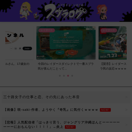
レイダース
レイダース
ンネルさん、17歳女の
今回のレイダースダイレクトで一番スプラ
【賛否】レイダースダ
..
民が喜んだことって...
ラ民の反応ｗｗｗｗ...
三十路女子の仕事と恋、その先にあった本音
【画像】咲-saki-作者、ようやく『奇乳』に気付くｗｗｗｗ
NEW!
【悲報】人気配信者「はっきり言う、ジャングリア沖縄ほんとーーーーー
ーーーにおもんない！！！！」→炎上
NEW!