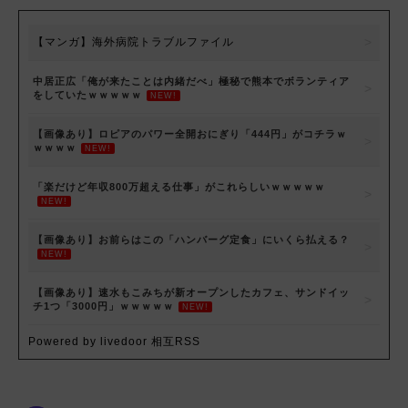
【マンガ】海外病院トラブルファイル
中居正広「俺が来たことは内緒だべ」極秘で熊本でボランティア
をしていたｗｗｗｗｗ
NEW!
【画像あり】ロピアのパワー全開おにぎり「444円」がコチラｗ
ｗｗｗｗ
NEW!
「楽だけど年収800万超える仕事」がこれらしいｗｗｗｗｗ
NEW!
【画像あり】お前らはこの「ハンバーグ定食」にいくら払える？
NEW!
【画像あり】速水もこみちが新オープンしたカフェ、サンドイッ
チ1つ「3000円」ｗｗｗｗｗ
NEW!
Powered by livedoor 相互RSS