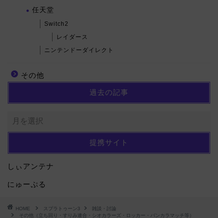
任天堂
Switch2
レイダース
ニンテンドーダイレクト
その他
過去の記事
提携サイト
しぃアンテナ
にゅーぷる
HOME
スプラトゥーン3
雑談・討論
その他（立ち回り・すりみ連合・シオカラーズ・ロッカー・バンカラマッチ等）