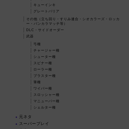
キューインキ
グレートバリア
その他（立ち回り・すりみ連合・シオカラーズ・ロッカ
ー・バンカラマッチ等）
DLC・サイドオーダー
武器
弓種
チャージャー種
シューター種
スピナー種
ローラー種
ブラスター種
筆種
ワイパー種
スロッシャー種
マニューバー種
シェルター種
元ネタ
スーパープレイ