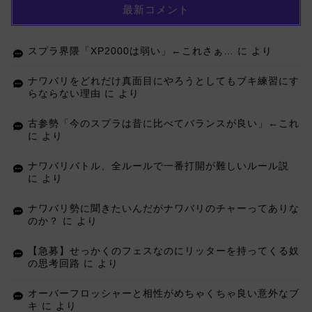
最新コメント
スプラ界隈「XP2000は弱い」←これさぁ…
に
より
ナワバリをどれだけ真面目にやろうとしてもブキ練習にす
らならない理由
に
より
古参勢「今のスプラは昔に比べてバランスが良い」←これ
に
より
ナワバリバトル、全ルールで一番打開が難しいルール説
に
より
ナワバリ勢に聞きたいんだがナワバリのチャーってありな
のか？
に
より
【急募】せっかくのフェスなのにリッターを持ってくる奴
の思考回路
に
より
オーバーフロッシャーと相性がめちゃくちゃ良い意外なブ
キ
に
より