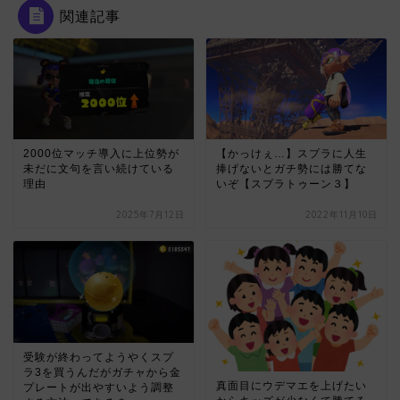
関連記事
2000位マッチ導入に上位勢が
【かっけぇ…】スプラに人生
未だに文句を言い続けている
捧げないとガチ勢には勝てな
理由
いぞ【スプラトゥーン３】
2025年7月12日
2022年11月10日
受験が終わってようやくスプ
ラ3を買うんだがガチャから金
真面目にウデマエを上げたい
プレートが出やすいよう調整