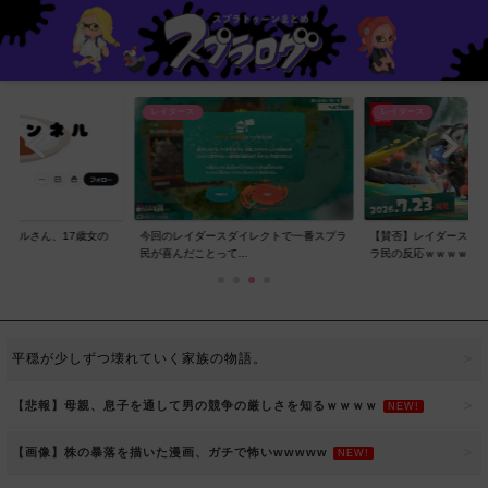
レイダース
レイダース
ンネルさん、17歳女の
今回のレイダースダイレクトで一番スプラ
【賛否】レイダースダ
..
民が喜んだことって...
ラ民の反応ｗｗｗｗ...
平穏が少しずつ壊れていく家族の物語。
【悲報】母親、息子を通して男の競争の厳しさを知るｗｗｗｗ
NEW!
【画像】株の暴落を描いた漫画、ガチで怖いwwwww
NEW!