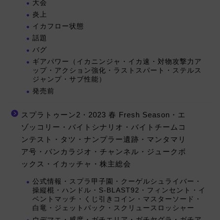
大会
炎上
イカフロー状態
話題
バグ
ギアパワー（イカニンジャ・イカ速・対物攻撃力ア
ップ・アクション強化・ラストスパート・ステルス
ジャンプ・サブ性能）
発売前
スプラトゥーン2・2023 春 Fresh Season・エ
ゾッコリー・バイトシナリオ・バイトチームコ
ンテスト・タツ・ナンプラー遺跡・マンタマリ
ア号・バンカラジオ・チャンネル・ジュークボ
ックス・イカッチャ・株主総会
公式情報・スプラ甲子園・クーゲルシュライバー・
操縦棍・ハンドル・S-BLAST92・フィンセント・イ
ベントマッチ・くじ引きコイン・マスターソード・
白竜・ジェットパック・スクリュースロッシャー
ウデマエ・感度・ガチエリア・ガチヤグラ・ガチア