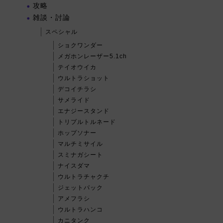
攻略
雑談・討論
スペシャル
ショクワンダー
メガホンレーザー5.1ch
テイオウイカ
ウルトラショット
デコイチラシ
サメライド
エナジースタンド
トリプルトルネード
ホップソナー
マルチミサイル
スミナガシート
ナイスダマ
ウルトラチャクチ
ジェットパック
アメフラシ
ウルトラハンコ
カニタンク