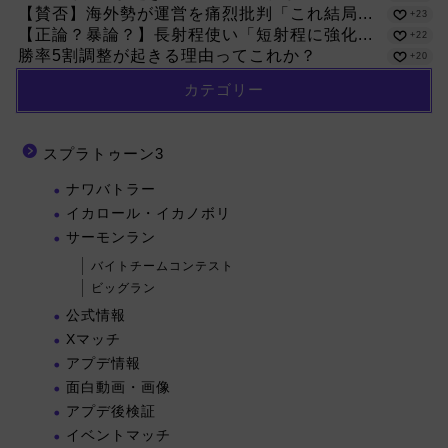
【賛否】海外勢が運営を痛烈批判「これ結局...
+23
【正論？暴論？】長射程使い「短射程に強化...
+22
勝率5割調整が起きる理由ってこれか？
+20
カテゴリー
スプラトゥーン3
ナワバトラー
イカロール・イカノボリ
サーモンラン
バイトチームコンテスト
ビッグラン
公式情報
Xマッチ
アプデ情報
面白動画・画像
アプデ後検証
イベントマッチ