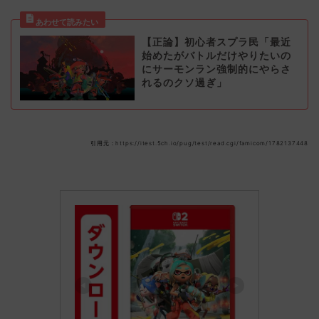
【正論】初心者スプラ民「最近
始めたがバトルだけやりたいの
にサーモンラン強制的にやらさ
れるのクソ過ぎ」
引用元：https://itest.5ch.io/pug/test/read.cgi/famicom/1782137448