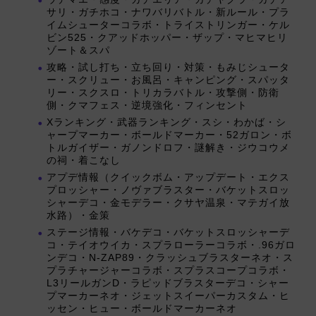
サリ・ガチホコ・ナワバリバトル・新ルール・プラ
イムシューターコラボ・トライストリンガー・ケル
ビン525・クアッドホッパー・ザップ・マヒマヒリ
ゾート＆スパ
攻略・試し打ち・立ち回り・対策・もみじシュータ
ー・スクリュー・お風呂・キャンピング・スパッタ
リー・スクスロ・トリカラバトル・攻撃側・防衛
側・クマフェス・逆境強化・フィンセント
Xランキング・武器ランキング・スシ・わかば・シ
ャープマーカー・ボールドマーカー・52ガロン・ボ
トルガイザー・ガノンドロフ・謎解き・ジウコウメ
の祠・着こなし
アプデ情報（クイックボム・アップデート・エクス
プロッシャー・ノヴァブラスター・バケットスロッ
シャーデコ・金モデラー・クサヤ温泉・マテガイ放
水路）・金策
ステージ情報・バケデコ・バケットスロッシャーデ
コ・テイオウイカ・スプラローラーコラボ・.96ガロ
ンデコ・N-ZAP89・クラッシュブラスターネオ・ス
プラチャージャーコラボ・スプラスコープコラボ・
L3リールガンD・ラピッドブラスターデコ・シャー
プマーカーネオ・ジェットスイーパーカスタム・ヒ
ッセン・ヒュー・ボールドマーカーネオ