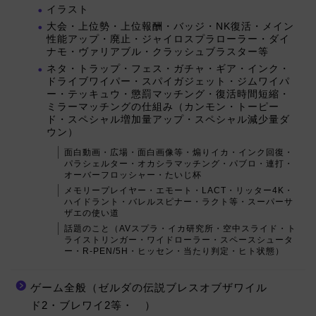
イラスト
大会・上位勢・上位報酬・バッジ・NK復活・メイン
性能アップ・廃止・ジャイロスプラローラー・ダイ
ナモ・ヴァリアブル・クラッシュブラスター等
ネタ・トラップ・フェス・ガチャ・ギア・インク・
ドライブワイパー・スパイガジェット・ジムワイパ
ー・テッキュウ・懲罰マッチング・復活時間短縮・
ミラーマッチングの仕組み（カンモン・トーピー
ド・スペシャル増加量アップ・スペシャル減少量ダ
ウン）
面白動画・広場・面白画像等・煽りイカ・インク回復・
パラシェルター・オカシラマッチング・パブロ・連打・
オーバーフロッシャー・たいじ杯
メモリープレイヤー・エモート・LACT・リッター4K・
ハイドラント・バレルスピナー・ラクト等・スーパーサ
ザエの使い道
話題のこと（AVスプラ・イカ研究所・空中スライド・ト
ライストリンガー・ワイドローラー・スペースシュータ
ー・R-PEN/5H・ヒッセン・当たり判定・ヒト状態）
ゲーム全般（ゼルダの伝説ブレスオブザワイル
ド2・ブレワイ2等・ ）