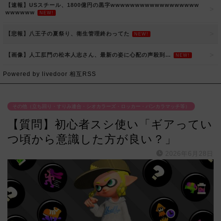
【速報】USスチール、1800億円の黒字wwwwwwwwwwwwwwwwww
wwwwww
NEW!
【悲報】八王子の夏祭り、衛生管理終わってた
NEW!
【画像】人工肛門の松本人志さん、最新の姿に心配の声殺到…
NEW!
Powered by livedoor 相互RSS
その他（立ち回り・すりみ連合・シオカラーズ・ロッカー・バンカラマッチ等）
【質問】初心者スシ使い「ギアってい
つ頃から意識した方が良い？」
2026年6月28日