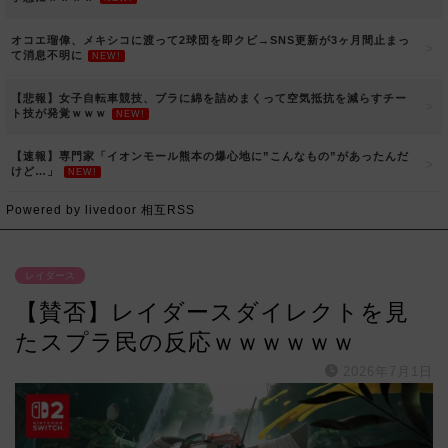
オコエ瑠偉、メキシコに渡って2球団を即クビ→SNS更新が3ヶ月間止まっ
て消息不明に
NEW!
【悲報】女子自転車競技、ブラに綿を詰めまくって空気抵抗を減らすチー
ト技が発覚ｗｗｗ
NEW!
【速報】専門家「イオンモール熊本の爆心地に”こんなもの”があったんだ
けど…」
NEW!
Powered by livedoor 相互RSS
レイダース
【賛否】レイダースダイレクトを見
たスプラ民の反応ｗｗｗｗｗｗ
2026年7月1日