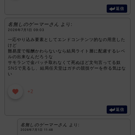
返信
名無しのゲーマーさん
より:
2026年7月1日 09:03
一応やり込み要素としてエンドコンテンツ的なの用意した
けど
難易度で報酬かわらないなら結局ライト層に配慮するレベ
ルの出来なんだろうな
サモランで金バッチ取れなくて死ぬほど文句言ってる奴
SNSで見るし、結局任天堂はガチの競技ゲーを作る気はな
い
+2
返信
名無しのゲーマーさん
より:
2026年7月1日 11:48