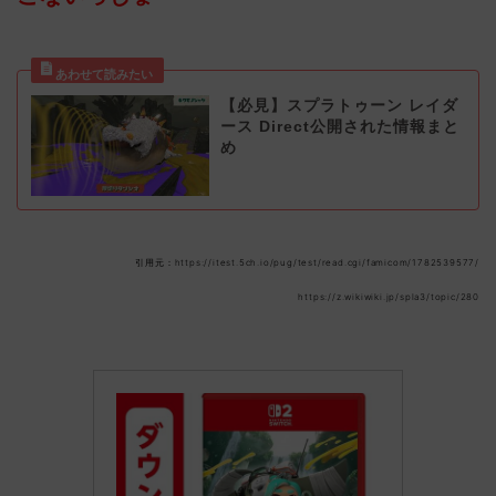
【必見】スプラトゥーン レイダ
ース Direct公開された情報まと
め
引用元：https://itest.5ch.io/pug/test/read.cgi/famicom/1782539577/
https://z.wikiwiki.jp/spla3/topic/280