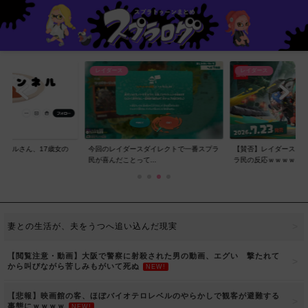
レイダース
レイダース
ンネルさん、17歳女の
今回のレイダースダイレクトで一番スプラ
【賛否】レイダースダ
..
民が喜んだことって...
ラ民の反応ｗｗｗｗ...
妻との生活が、夫をうつへ追い込んだ現実
【閲覧注意・動画】大阪で警察に射殺された男の動画、エグい 撃たれて
から叫びながら苦しみもがいて死ぬ
NEW!
【悲報】映画館の客、ほぼバイオテロレベルのやらかしで観客が避難する
事態にｗｗｗｗ
NEW!