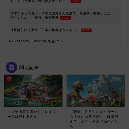
も。もっと素直に遊べばよかった。」
NEW!
清水アキラの息子・清水良太郎さん死去で、落語家・柳家小はだ
が「いじめ」「暴行」被害告発
NEW!
【正論】白人男性「日本の接客はうるさい」
NEW!
Powered by livedoor 相互RSS
関連記事
【ガチ考察】果たしてレイダ
【悲報】近日中にレイダース
ースは売れるのか
の情報が出る可能性、ほぼ消
えてしまう…その理由がこち
ら