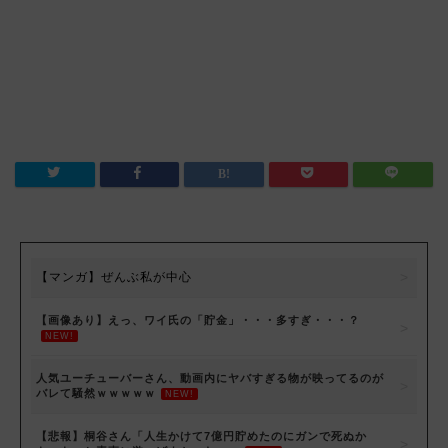
【マンガ】ぜんぶ私が中心
【画像あり】えっ、ワイ氏の「貯金」・・・多すぎ・・・？
NEW!
人気ユーチューバーさん、動画内にヤバすぎる物が映ってるのが
バレて騒然ｗｗｗｗｗ
NEW!
【悲報】桐谷さん「人生かけて7億円貯めたのにガンで死ぬか