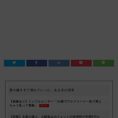
妻が嫌すぎて壊れていった、ある夫の現実
【画像あり】インフルエンサー「20歳でアルファード一括で買え
ちゃう私って素敵」
NEW!
【悲報】太鼓の達人、お馴染みのフォントの使用料が年間6万か