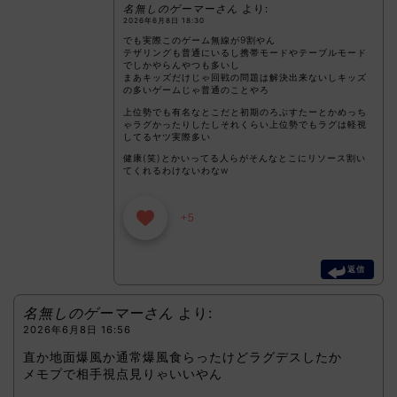
名無しのゲーマーさん
より:
2026年6月8日 18:30
でも実際このゲーム無線が9割やん
テザリングも普通にいるし携帯モードやテーブルモード
でしかやらんやつも多いし
まあキッズだけじゃ回戦の問題は解決出来ないしキッズ
の多いゲームじゃ普通のことやろ
上位勢でも有名なとこだと初期のろぶすたーとかめっち
ゃラグかったりしたしそれくらい上位勢でもラグは軽視
してるヤツ実際多い
健康(笑)とかいってる人らがそんなとこにリソース割い
てくれるわけないわなw
+5
返信
名無しのゲーマーさん
より:
2026年6月8日 16:56
直か地面爆風か通常爆風食らったけどラグデスしたか
メモプで相手視点見りゃいいやん