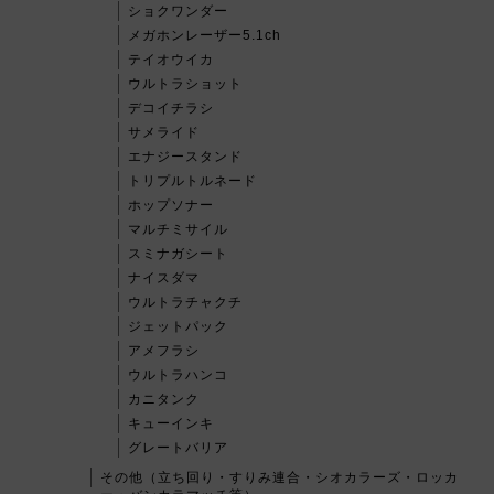
ショクワンダー
メガホンレーザー5.1ch
テイオウイカ
ウルトラショット
デコイチラシ
サメライド
エナジースタンド
トリプルトルネード
ホップソナー
マルチミサイル
スミナガシート
ナイスダマ
ウルトラチャクチ
ジェットパック
アメフラシ
ウルトラハンコ
カニタンク
キューインキ
グレートバリア
その他（立ち回り・すりみ連合・シオカラーズ・ロッカ