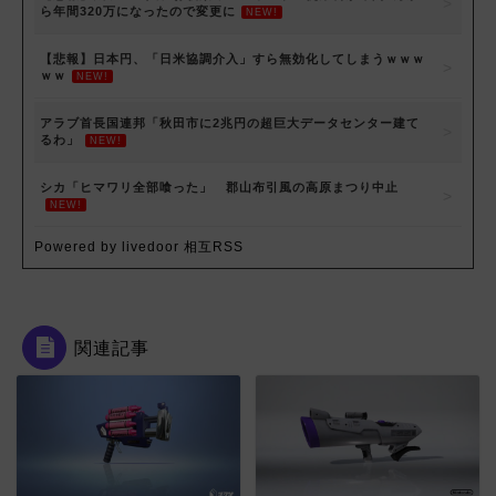
ら年間320万になったので変更に
NEW!
【悲報】日本円、「日米協調介入」すら無効化してしまうｗｗｗ
ｗｗ
NEW!
アラブ首長国連邦「秋田市に2兆円の超巨大データセンター建て
るわ」
NEW!
シカ「ヒマワリ全部喰った」 郡山布引風の高原まつり中止
NEW!
Powered by livedoor 相互RSS
関連記事