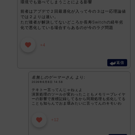
環境でも遊べてしまうことによる影響
前者はアプデで２回最適化が入って今の３は一応理論値
では２よりは速い。
ただ後者が解決してないどころか長寿Switchの経年劣
化で悪化している場合すらあるのが今のラグ問題
+4
返信
名無しのゲーマーさん
より:
2026年6月8日 14:58
テキトー言ってんじゃねぇよ
演算処理のツールが変わったこともメモリープレイヤ
ーの影響で座標記録してるから同期処理も劣化してる
ことも知らんでおま環みたいに言ってんのキモいわ
+12