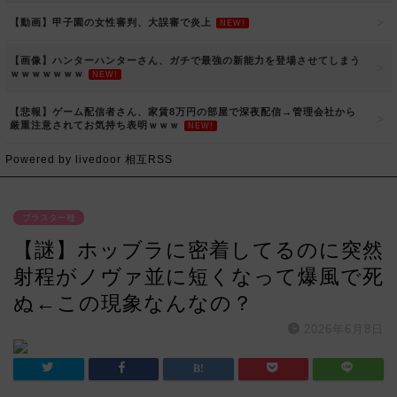
【動画】甲子園の女性審判、大誤審で炎上
NEW!
【画像】ハンターハンターさん、ガチで最強の新能力を登場させてしまう
ｗｗｗｗｗｗｗ
NEW!
【悲報】ゲーム配信者さん、家賃8万円の部屋で深夜配信→管理会社から
厳重注意されてお気持ち表明ｗｗｗ
NEW!
Powered by livedoor 相互RSS
ブラスター種
【謎】ホッブラに密着してるのに突然
射程がノヴァ並に短くなって爆風で死
ぬ←この現象なんなの？
2026年6月8日