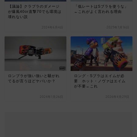
【議論】クラブラのダメージ
「低レートはSブラを使うな」
が爆風40or直撃70でも環境は
←これがよく言われる理由
壊れない説
2024年6月4日
2025年1月16日
ロンブラが強い強いと騒がれ
ロング・Sブラはエイムが必
てるが言うほどヤバいか？
要 ホット・ノヴァはエイム
が不要←これ
2024年1月26日
2026年4月29日