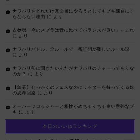
ナワバリをどれだけ真面目にやろうとしてもブキ練習にす
らならない理由
に
より
古参勢「今のスプラは昔に比べてバランスが良い」←これ
に
より
ナワバリバトル、全ルールで一番打開が難しいルール説
に
より
ナワバリ勢に聞きたいんだがナワバリのチャーってありな
のか？
に
より
【急募】せっかくのフェスなのにリッターを持ってくる奴
の思考回路
に
より
オーバーフロッシャーと相性がめちゃくちゃ良い意外なブ
キ
に
より
本日のいいねランキング