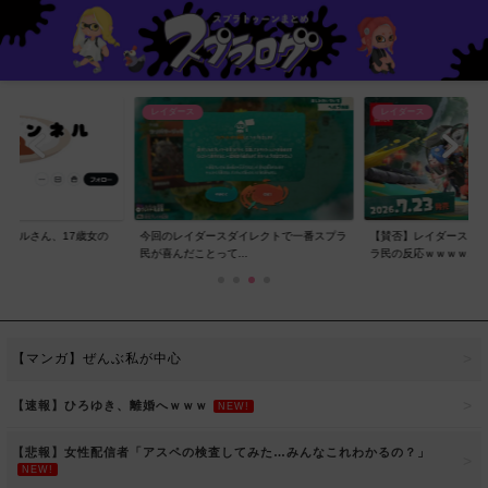
レイダース
レイダース
ンネルさん、17歳女の
今回のレイダースダイレクトで一番スプラ
【賛否】レイダースダ
..
民が喜んだことって...
ラ民の反応ｗｗｗｗ...
【マンガ】ぜんぶ私が中心
【速報】ひろゆき、離婚へｗｗｗ
NEW!
【悲報】女性配信者「アスペの検査してみた…みんなこれわかるの？」
NEW!