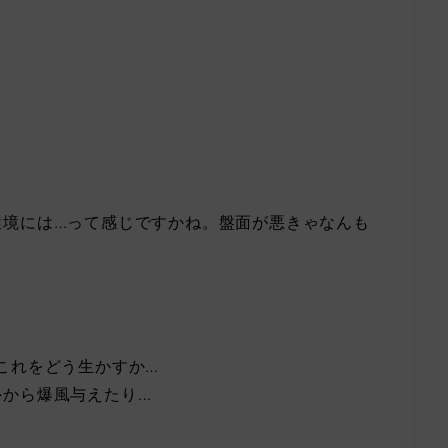
環境には…って感じですかね。盤面が悪きゃなんも
これをどう生かすか…
外から爆風与えたり…