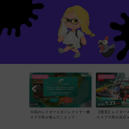
レイダース
レイダース
イレクトで一番
【賛否】レイダースダイレクトを見
【必見】スプラトゥ
て...
たスプラ民の反応ｗｗｗｗ...
ス Direct公開され..