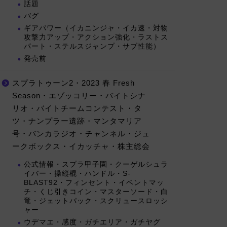
話題
バグ
ギアパワー（イカニンジャ・イカ速・対物
攻撃力アップ・アクション強化・ラストス
パート・ステルスジャンプ・サブ性能）
発売前
スプラトゥーン2・2023 春 Fresh
Season・エゾッコリー・バイトシナ
リオ・バイトチームコンテスト・タ
ツ・ナンプラー遺跡・マンタマリア
号・バンカラジオ・チャンネル・ジュ
ークボックス・イカッチャ・株主総会
公式情報・スプラ甲子園・クーゲルシュラ
イバー・操縦棍・ハンドル・S-
BLAST92・フィンセント・イベントマッ
チ・くじ引きコイン・マスターソード・白
竜・ジェットパック・スクリュースロッシ
ャー
ウデマエ・感度・ガチエリア・ガチヤグ