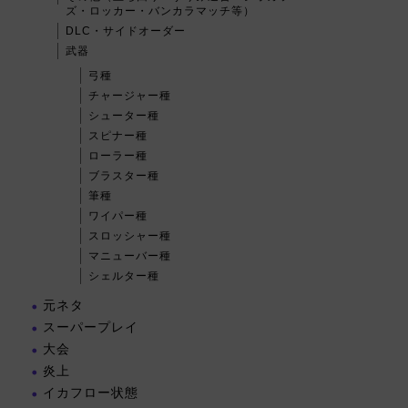
ズ・ロッカー・バンカラマッチ等）
DLC・サイドオーダー
武器
弓種
チャージャー種
シューター種
スピナー種
ローラー種
ブラスター種
筆種
ワイパー種
スロッシャー種
マニューバー種
シェルター種
元ネタ
スーパープレイ
大会
炎上
イカフロー状態