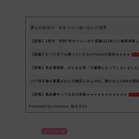
妻との生活が、夫をうつへ追い込んだ現実
【悲報】Z世代「求刑7年のジャンポケ斎藤は口封じに被害者殺
【画像】かつて天下を獲っていたYouTuberの現在ｗｗｗｗ
NE
【悲報】有名漫画家、がんを公表「大腸癌になってしまいました
パパ活不倫を暴露された大物芸人さん(63)、晒されたLINEが面
【悲報】風俗嬢やってる女の末路ｗｗｗｗｗｗｗｗｗｗｗ
NEW!
Powered by livedoor 相互RSS
ブラスター種