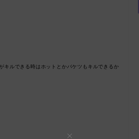
つがキルできる時はホットとかバケツもキルできるか
し