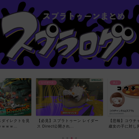
炎上
レイダース
ーン レイダー
【悲報】コウチャンネルさん、17
今回のレイダー
.
歳女の子に対し局部の写真...
スプラ民が喜んだ