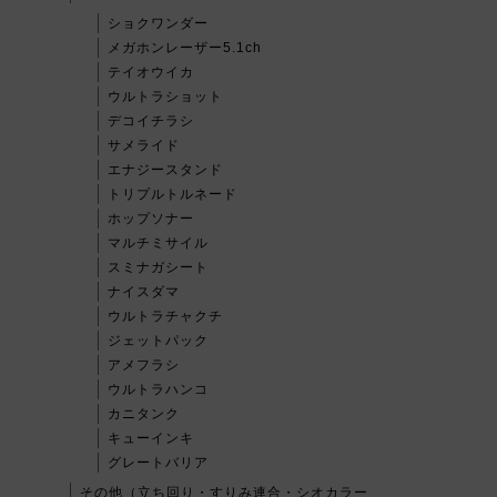
ショクワンダー
メガホンレーザー5.1ch
テイオウイカ
ウルトラショット
デコイチラシ
サメライド
エナジースタンド
トリプルトルネード
ホップソナー
マルチミサイル
スミナガシート
ナイスダマ
ウルトラチャクチ
ジェットパック
アメフラシ
ウルトラハンコ
カニタンク
キューインキ
グレートバリア
その他（立ち回り・すりみ連合・シオカラー