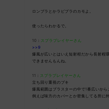
ロンブラとかラピブラのカモよ。
使ったらわかるで。
10：
スプラプレイヤーさん
>>9
爆風が広いとはいえ短射程だから長射程
できませんもんね。
11：
スプラプレイヤーさん
立ち回り重視のブキ
爆風範囲はブラスターの中で1番広いから
例えば味方のカバーとか密集してる所に