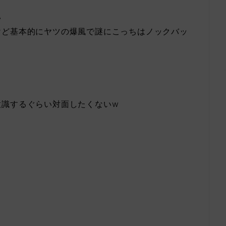
い
けど基本的にヤツの爆風で謎にこっちはノックバッ
意識するぐらい対面したくないw