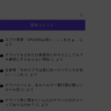
最新コメント
スプラ界隈「XP2000は弱い」←これさぁ…
に
より
ナワバリをどれだけ真面目にやろうとしてもブ
キ練習にすらならない理由
に
より
古参勢「今のスプラは昔に比べてバランスが良
い」←これ
に
より
ナワバリバトル、全ルールで一番打開が難しい
ルール説
に
より
ナワバリ勢に聞きたいんだがナワバリのチャー
ってありなのか？
に
より