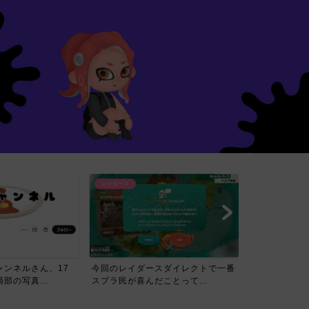
レイダース
スダイレクトで一番
【賛否】レイダースダイレクトを見
ことって...
たスプラ民の反応ｗｗｗｗ...