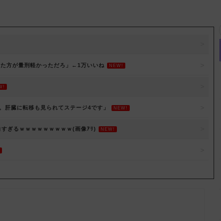
した方が量刑軽かっただろ」←1万いいね
NEW!
W!
。肝臓に転移も見られてステージ4です」
NEW!
白すぎるｗｗｗｗｗｗｗｗｗ(画像ｱﾘ)
NEW!