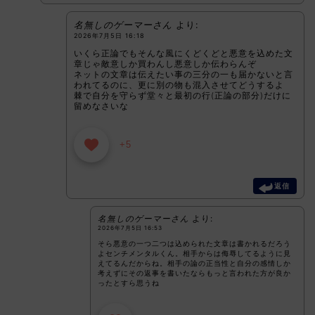
名無しのゲーマーさん
より:
2026年7月5日 16:18
いくら正論でもそんな風にくどくどと悪意を込めた文
章じゃ敵意しか買わんし悪意しか伝わらんぞ
ネットの文章は伝えたい事の三分の一も届かないと言
われてるのに、更に別の物も混入させてどうするよ
棘で自分を守らず堂々と最初の行(正論の部分)だけに
留めなさいな
+5
返信
名無しのゲーマーさん
より:
2026年7月5日 16:53
そら悪意の一つ二つは込められた文章は書かれるだろう
よセンチメンタルくん。相手からは侮辱してるように見
えてるんだからね。相手の論の正当性と自分の感情しか
考えずにその返事を書いたならもっと言われた方が良か
ったとすら思うね