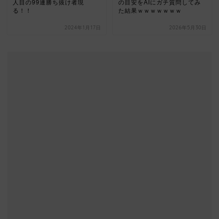
人目の99連勝ち抜け者現
の目安をAIにガチ質問してみ
る！！
た結果ｗｗｗｗｗｗｗ
2024年1月17日
2026年5月30日