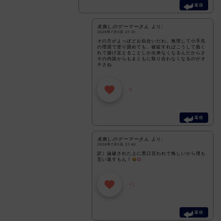
返信
名無しのゲーマーさん
より:
2026年7月5日 21:31
その方がよっぽどお似合いだわ。無理して小手先
の理屈で塗り固めても、破綻すればこうして捻く
れて揚げ足とることしか出来なくなるんだからさ
その内誰からもまともに取り合わなくなるのがオ
チさね
0
返信
名無しのゲーマーさん
より:
2026年7月5日 21:42
訳）論破された上に悪口言われて悔しいから僕も
言い返すもん！
+1
返信