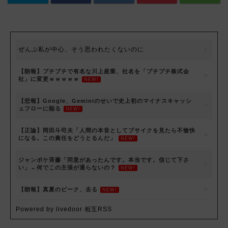
ぜんぶ私が中心、そう思われたくないのに
【朗報】プチプチで有名な川上産業、社名を「プチプチ株式会
社」に変更ｗｗｗｗｗ
NEW!
【悲報】Google、Geminiのせいで史上初のマイナスキャッシ
ュフローに陥る
NEW!
【正論】岡田斗司夫「人間の本音としてブサイクを見たら不愉快
になる。この責任をどうとるんだ」
NEW!
ジャンポケ斉藤「同意があったんです。本当です。信じて下さ
い」←何でこの主張が通らないの？
NEW!
【朗報】真夏のピーク、去る
NEW!
Powered by livedoor 相互RSS