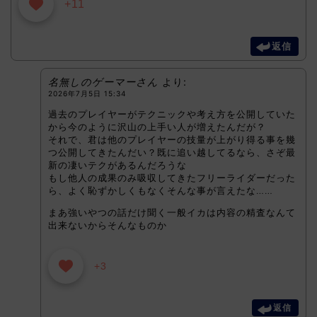
+11
返信
名無しのゲーマーさん
より:
2026年7月5日 15:34
過去のプレイヤーがテクニックや考え方を公開していた
から今のように沢山の上手い人が増えたんだが？
それで、君は他のプレイヤーの技量が上がり得る事を幾
つ公開してきたんだい？既に追い越してるなら、さぞ最
新の凄いテクがあるんだろうな
もし他人の成果のみ吸収してきたフリーライダーだった
ら、よく恥ずかしくもなくそんな事が言えたな……
まあ強いやつの話だけ聞く一般イカは内容の精査なんて
出来ないからそんなものか
+3
返信