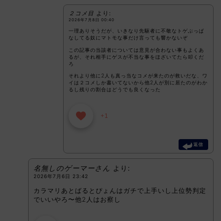
２コメ目
より:
2026年7月8日 00:40
一理ありそうだが、いきなり先駆者に不敬なトゲぶっぱ
なしてる奴にマトモな事だけ言っても響かないぞ
この記事の当該者については意見が合わない事もよくあ
るが、それ相手にゲスが不当な事をほざいてたら叩くだ
ろ
それより他に2人も真っ当なコメが来たのが救いだな、ワ
イは２コメしか書いてないから他2人が別に居たのがわか
るし残りの割合はどうでも良くなった
+1
返信
名無しのゲーマーさん
より:
2026年7月6日 23:42
カラマリあとばるとぴょんはガチで上手いし上位勢判定
でいいやろ〜他2人はお察し