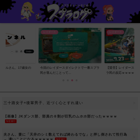
レイダース
レイダース
ンネルさん、17歳女の
今回のレイダースダイレクトで一番スプラ
【賛否】レイダースダ
..
民が喜んだことって...
ラ民の反応ｗｗｗｗ...
三十路女子×後輩男子、近づく心とすれ違い
【画像】JKダンス部、部員の８割が巨乳のムホホ部だったｗｗｗｗ
NEW!
夫さん、妻に「天井のシミ数えてれば終わるでな」と押し倒されて性行為
→ 凄いことになるｗｗｗｗｗ
NEW!