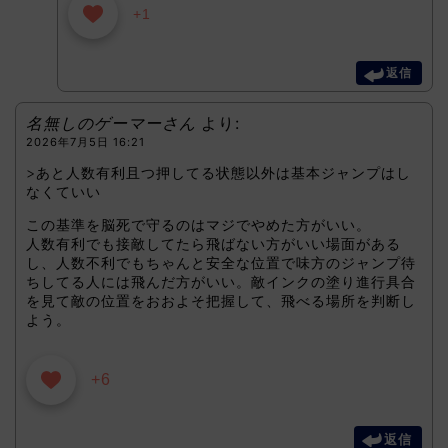
+1
返信
名無しのゲーマーさん
より:
2026年7月5日 16:21
>あと人数有利且つ押してる状態以外は基本ジャンプはし
なくていい
この基準を脳死で守るのはマジでやめた方がいい。
人数有利でも接敵してたら飛ばない方がいい場面がある
し、人数不利でもちゃんと安全な位置で味方のジャンプ待
ちしてる人には飛んだ方がいい。敵インクの塗り進行具合
を見て敵の位置をおおよそ把握して、飛べる場所を判断し
よう。
+6
返信