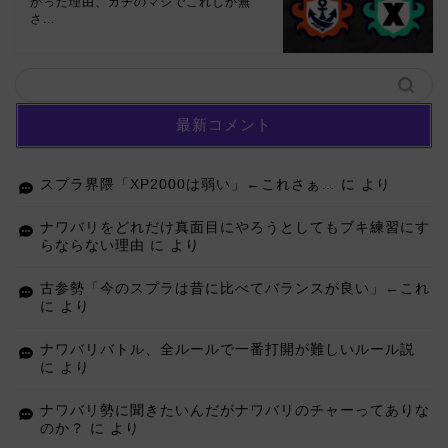
かった理由、ガチのマジでこれしか無
さ...
最新コメント
スプラ界隈「XP2000は弱い」←これさぁ…
に
より
ナワバリをどれだけ真面目にやろうとしてもブキ練習にす
らならない理由
に
より
古参勢「今のスプラは昔に比べてバランスが良い」←これ
に
より
ナワバリバトル、全ルールで一番打開が難しいルール説
に
より
ナワバリ勢に聞きたいんだがナワバリのチャーってありな
のか？
に
より