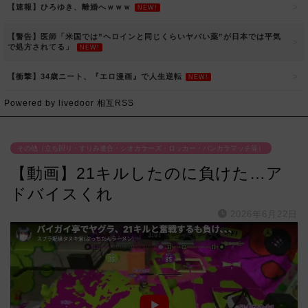
【速報】ひろゆき、離婚へｗｗｗ
NEW!
【警告】医師「米国では”ヘロインと同じくらいヤバい薬”が日本では平気
で処方されてる」
NEW!
【衝撃】34歳ニート、『エロ漫画』で人生逆転
NEW!
Powered by livedoor 相互RSS
その他（立ち回り・すりみ連合・シオカラーズ・ロッカー・バンカラマッチ等）
【動画】21キルしたのに負けた…ア
ドバイスくれ
2026年6月22日