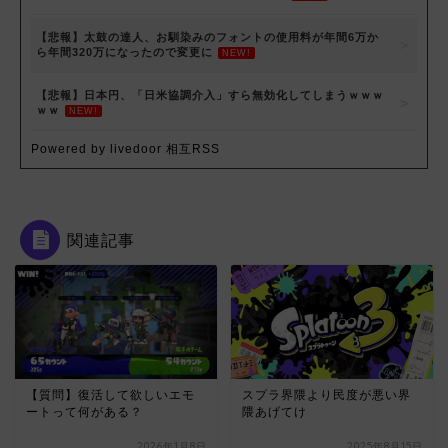
【悲報】太鼓の達人、お馴染みのフォントの使用料が年間6万か
ら年間320万になったので変更に
NEW!
【悲報】日本円、「日米協調介入」すら無効化してしまうｗｗｗ
ｗｗ
NEW!
Powered by livedoor 相互RSS
関連記事
【質問】復活して欲しいエモ
スプラ界隈より民度が悪い界
ートって何がある？
隈あげてけ
2026年1月8日
2025年8月15日