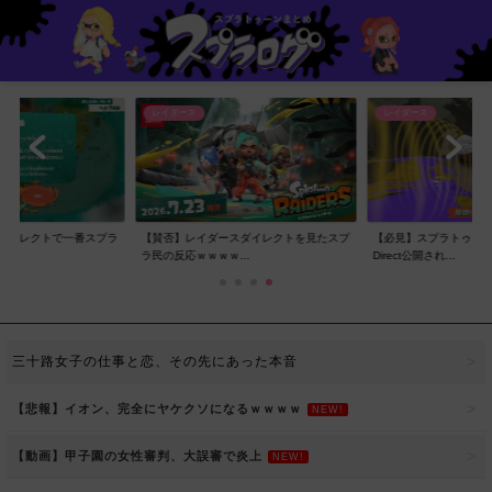
レイダース
レイダース
ダイレクトで一番スプラ
【賛否】レイダースダイレクトを見たスプ
【必見】スプラトゥーン
..
ラ民の反応ｗｗｗｗ...
Direct公開され...
三十路女子の仕事と恋、その先にあった本音
【悲報】イオン、完全にヤケクソになるｗｗｗｗ
NEW!
【動画】甲子園の女性審判、大誤審で炎上
NEW!