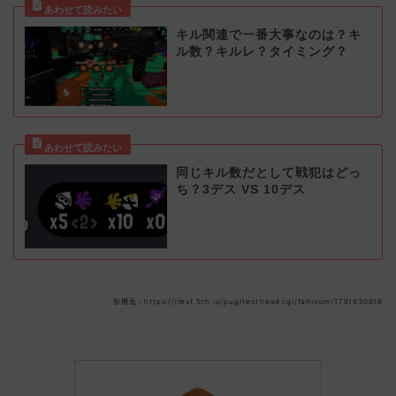
キル関連で一番大事なのは？キ
ル数？キルレ？タイミング？
同じキル数だとして戦犯はどっ
ち？3デス VS 10デス
引用元：https://itest.5ch.io/pug/test/read.cgi/famicom/1781830816