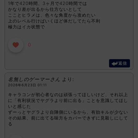
1年で420時間、3ヶ月で420時間では
かなり差が出るから仕方ないとして
こことヒラメは、色々な角度から攻めたい
上のレベル行けばいくほど体だしてたら不利
極力はイカ状態で
0
返信
名無しのゲーマーさん
より:
2026年6月23日 01:11
キャラコンが初心者なのは頑張ってほしいけど、それ以上
に「有利状況でヤグラより前に出る」ことを意識してほし
いと感じた
ずーっとヤグラより自陣側にいるから、有効キルが少ない
その結果、前に出てる味方をカバーできずに見殺しにして
る