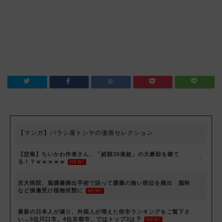
【マンガ】バラシ屋トシヤの漫画セレクション
【悲報】ちいかわ作者さん、「総額30億超」の大豪邸を建て
る！？ｗｗｗｗｗ
NEW!
京大病院、脳腫瘍摘出手術で誤って腫瘍の無い部位を摘出 脳幹
など損傷受け植物状態に
NEW!
最新の日本人が減り、外国人が増えた街市ランキングをご覧下さ
い→5位川口市、4位京都市、ではトップ3は
NEW!