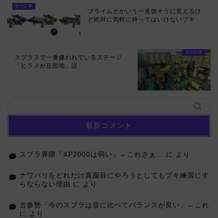
プライムとかいう一見強そうに見えるけ
ど絶対に気軽に持ってはいけないブキ
スプラ３で一番嫌われているステージ
「ヒラメが丘団地」説
最新コメント
スプラ界隈「XP2000は弱い」←これさぁ…
に
より
ナワバリをどれだけ真面目にやろうとしてもブキ練習にす
らならない理由
に
より
古参勢「今のスプラは昔に比べてバランスが良い」←これ
に
より