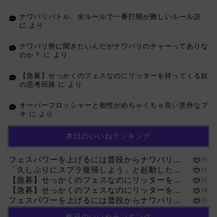
ナワバリバトル、全ルールで一番打開が難しいルール説
に
より
ナワバリ勢に聞きたいんだがナワバリのチャーってありな
のか？
に
より
【急募】せっかくのフェスなのにリッターを持ってくる奴
の思考回路
に
より
オーバーフロッシャーと相性がめちゃくちゃ良い意外なブ
キ
に
より
本日のいいねランキング
フェスパワーを上げるには普段からナワバリ...
+7
「久しぶりにスプラ復帰しよう」と起動した...
+7
【急募】せっかくのフェスなのにリッターを...
+7
【急募】せっかくのフェスなのにリッターを...
+5
フェスパワーを上げるには普段からナワバリ...
+5
昨日のいいねランキング