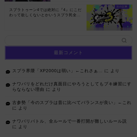
スプラトゥーン4では絶対に『4』にこだ
わって欲しくないとかいうスプラ民全...
最新コメント
スプラ界隈「XP2000は弱い」←これさぁ…
に
より
ナワバリをどれだけ真面目にやろうとしてもブキ練習にす
らならない理由
に
より
古参勢「今のスプラは昔に比べてバランスが良い」←これ
に
より
ナワバリバトル、全ルールで一番打開が難しいルール説
に
より