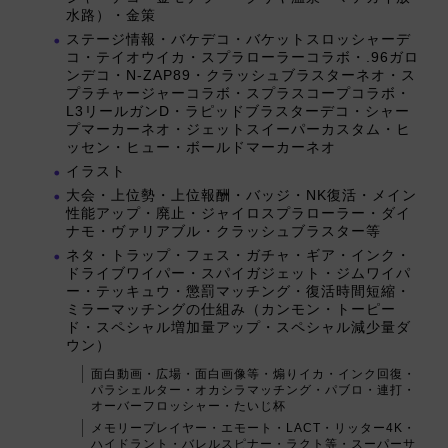
水路）・金策
ステージ情報・バケデコ・バケットスロッシャーデ
コ・テイオウイカ・スプラローラーコラボ・.96ガロ
ンデコ・N-ZAP89・クラッシュブラスターネオ・ス
プラチャージャーコラボ・スプラスコープコラボ・
L3リールガンD・ラピッドブラスターデコ・シャー
プマーカーネオ・ジェットスイーパーカスタム・ヒ
ッセン・ヒュー・ボールドマーカーネオ
イラスト
大会・上位勢・上位報酬・バッジ・NK復活・メイン
性能アップ・廃止・ジャイロスプラローラー・ダイ
ナモ・ヴァリアブル・クラッシュブラスター等
ネタ・トラップ・フェス・ガチャ・ギア・インク・
ドライブワイパー・スパイガジェット・ジムワイパ
ー・テッキュウ・懲罰マッチング・復活時間短縮・
ミラーマッチングの仕組み（カンモン・トーピー
ド・スペシャル増加量アップ・スペシャル減少量ダ
ウン）
面白動画・広場・面白画像等・煽りイカ・インク回復・
パラシェルター・オカシラマッチング・パブロ・連打・
オーバーフロッシャー・たいじ杯
メモリープレイヤー・エモート・LACT・リッター4K・
ハイドラント・バレルスピナー・ラクト等・スーパーサ