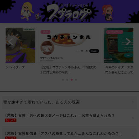
レイダース
レイダース
ンネルさん、17歳女の
今回のレイダースダイレクトで一番スプラ
【賛否】レイダースダ
..
民が喜んだことって...
ラ民の反応ｗｗｗｗ...
妻が嫌すぎて壊れていった、ある夫の現実
【悲報】女性「男への最大ダメージはこれ」←お前ら耐えられる？
NEW!
【悲報】女性配信者「アスペの検査してみた…みんなこれわかるの？」
NEW!