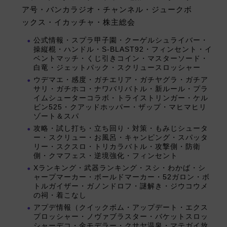
ア号・バンカラジオ・チャンネル・ジュークボ
ックス・イカッチャ・株主総会
公式情報・スプラ甲子園・クーゲルシュライバー・
操縦棍・ハンドル・S-BLAST92・フィンセント・イ
ベントマッチ・くじ引きコイン・マスターソード・
白竜・ジェットパック・スクリュースロッシャー
ウデマエ・感度・ガチエリア・ガチヤグラ・ガチア
サリ・ガチホコ・ナワバリバトル・新ルール・プラ
イムシューターコラボ・トライストリンガー・ケル
ビン525・クアッドホッパー・ザップ・マヒマヒリ
ゾート＆スパ
攻略・試し打ち・立ち回り・対策・もみじシュータ
ー・スクリュー・お風呂・キャンピング・スパッタ
リー・スクスロ・トリカラバトル・攻撃側・防衛
側・クマフェス・逆境強化・フィンセント
Xランキング・武器ランキング・スシ・わかば・シ
ャープマーカー・ボールドマーカー・52ガロン・ボ
トルガイザー・ガノンドロフ・謎解き・ジウコウメ
の祠・着こなし
アプデ情報（クイックボム・アップデート・エクス
プロッシャー・ノヴァブラスター・バケットスロッ
シャーデコ・金モデラー・クサヤ温泉・マテガイ放