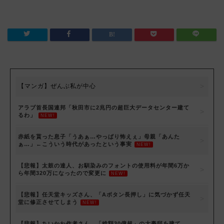
【マンガ】ぜんぶ私が中心
アラブ首長国連邦「秋田市に2兆円の超巨大データセンター建て
るわ」
NEW!
赤紙を貰った息子「うあぁ…やっぱり怖えぇ」母親「あんた
ぁ…」←こういう時代があったという事実
NEW!
【悲報】太鼓の達人、お馴染みのフォントの使用料が年間6万か
ら年間320万になったので変更に
NEW!
【悲報】任天堂キッズさん、「Aボタン長押し」に気づかず任天
堂に修正させてしまう
NEW!
【悲報】ちいかわ作者さん、「総額30億超」の大豪邸を建て