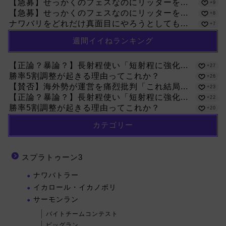
【急募】せっかくのフェスなのにリッターを...
+9
【急募】せっかくのフェスなのにリッターを...
+8
ナワバリをどれだけ真面目にやろうとしても...
+7
週間イイねランキング
【正論？暴論？】長射程使い「短射程に強化...
+27
勝率5割調整が起きる理由ってこれか？
+26
【賛否】海外勢が運営を痛烈批判「これ結局...
+23
【正論？暴論？】長射程使い「短射程に強化...
+22
勝率5割調整が起きる理由ってこれか？
+20
カテゴリー
スプラトゥーン3
ナワバトラー
イカロール・イカノボリ
サーモンラン
バイトチームコンテスト
ビッグラン