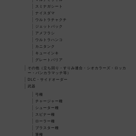
スミナガシート
ナイスダマ
ウルトラチャクチ
ジェットパック
アメフラシ
ウルトラハンコ
カニタンク
キューインキ
グレートバリア
その他（立ち回り・すりみ連合・シオカラーズ・ロッカ
ー・バンカラマッチ等）
DLC・サイドオーダー
武器
弓種
チャージャー種
シューター種
スピナー種
ローラー種
ブラスター種
筆種