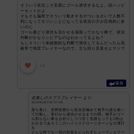
そういう状況こそ安易にゴール潜伏するなよ。頭ハッピ
ーセットかよ
そもそも脳死でそういう動きするやついるせいで人数不
利になってキツいことになってる状況の方が圧倒的に多
いのに
ゴール裏どり潜伏を活かせる場面ってかなり稀で、状況
判断がかなりシビアなのはわかってるよね？
もしそういう単細胞的な判断で潜伏してるんだったら高
確率で地雷プレイヤーなので、立ち回り見直せよマジで
+2
返信
名無しのスプラプレイヤー
より:
2023年2月11日 01:48
落ち着け、劣勢状態から状況見極めて相手の虚を衝い
て行動し、実行から成功させるまでの間、相手がゴー
ル割らない事をお祈りしつつ甘く見積もっても5秒は
かかるであろうこのハイリスクローリターンな大博打
を
どんな時でも一切の対策をとられずヒューマンエラー