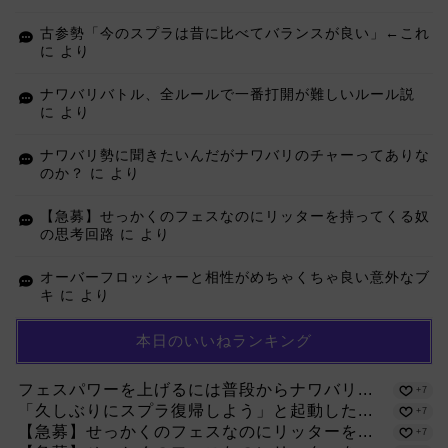
古参勢「今のスプラは昔に比べてバランスが良い」←これ
に
より
ナワバリバトル、全ルールで一番打開が難しいルール説
に
より
ナワバリ勢に聞きたいんだがナワバリのチャーってありな
のか？
に
より
【急募】せっかくのフェスなのにリッターを持ってくる奴
の思考回路
に
より
オーバーフロッシャーと相性がめちゃくちゃ良い意外なブ
キ
に
より
本日のいいねランキング
フェスパワーを上げるには普段からナワバリ...
+7
「久しぶりにスプラ復帰しよう」と起動した...
+7
【急募】せっかくのフェスなのにリッターを...
+7