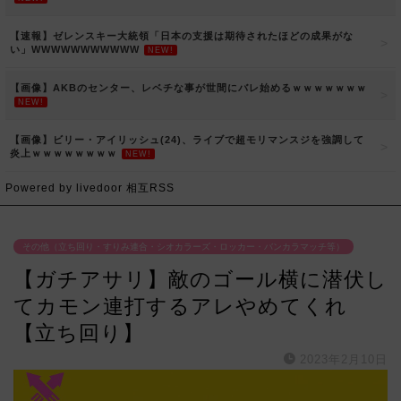
【速報】ゼレンスキー大統領「日本の支援は期待されたほどの成果がな
い」WWWWWWWWWWW
NEW!
【画像】AKBのセンター、レベチな事が世間にバレ始めるｗｗｗｗｗｗｗ
NEW!
【画像】ビリー・アイリッシュ(24)、ライブで超モリマンスジを強調して
炎上ｗｗｗｗｗｗｗｗ
NEW!
Powered by livedoor 相互RSS
その他（立ち回り・すりみ連合・シオカラーズ・ロッカー・バンカラマッチ等）
【ガチアサリ】敵のゴール横に潜伏し
てカモン連打するアレやめてくれ
【立ち回り】
2023年2月10日