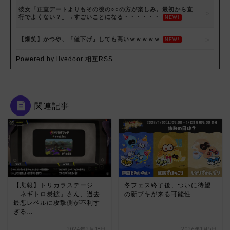
彼女「正直デートよりもその後の○○の方が楽しみ。最初から直
行でよくない？」→すごいことになる・・・・・・
NEW!
【爆笑】かつや、「値下げ」しても高いｗｗｗｗｗ
NEW!
Powered by livedoor 相互RSS
関連記事
【悲報】トリカラステージ
冬フェス終了後、ついに待望
「ネギトロ炭鉱」さん、過去
の新ブキが来る可能性
最悪レベルに攻撃側が不利す
ぎる…
2024年2月18日
2026年1月5日