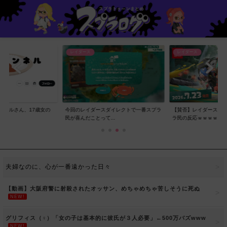
レイダース
レイダース
ンネルさん、17歳女の
今回のレイダースダイレクトで一番スプラ
【賛否】レイダースダ
..
民が喜んだことって...
ラ民の反応ｗｗｗｗ...
夫婦なのに、心が一番遠かった日々
【動画】大阪府警に射殺されたオッサン、めちゃめちゃ苦しそうに死ぬ
NEW!
グリフィス（♀）「女の子は基本的に彼氏が３人必要」←500万バズwww
NEW!