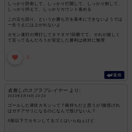
しっかり防衛して、しっかり打開して、しっかり倒して、
しっかり抑えて、しっかりカウント進める
この立ち回り、というか勝ち方を基本にできないようでは
一生うえには上がれないよ
カモン連打の博打してタマタマ1回勝てて、それが嬉しく
て言ってるんだろうが安定した勝利は絶対に無理
0
返信
名無しのスプラプレイヤー
より:
2023年2月14日 23:23
ゴールした潜伏カモンって７個持ちだと思うが1個投げれ
ばガチアサリになるのになんで投げないん？
6個以下でカモンしてるゴミはいらねぇけど