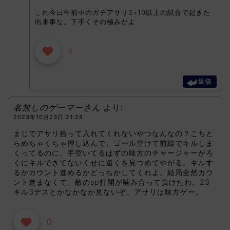
これ今日午前中のガチアサリS+10以上の試合で起きた
出来事な。下手くその極みかよ
0
返信
名無しのゲーマーさん
より:
2023年10月23日 21:28
まじでアサリ拾って入れてくれないやつなんなの？こちと
らめちゃくちゃ押し込んで、ゴール空けて前線でキルしま
くってるのに、手空いてるはずの味方のチャージャーがろ
くにキルできてないくせに遠くを見つめてやがる。キルす
るかカウント進めるかどっちかしてくれよ。結局全然カウ
ント進まなくて、敵のsp打開が噛み合って負けたわ。23
キル3デスとかなかなか見ないぞ、アサリは味方ゲー。
0