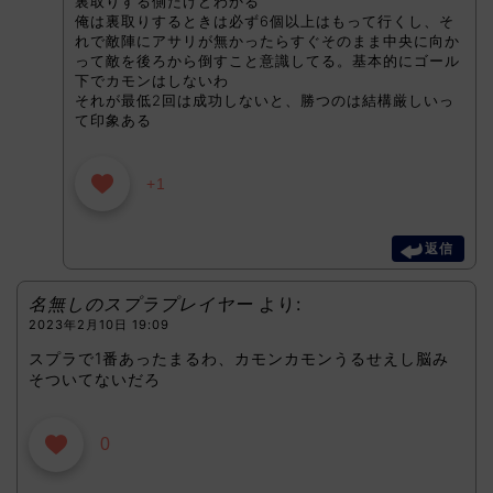
裏取りする側だけどわかる
俺は裏取りするときは必ず6個以上はもって行くし、そ
れで敵陣にアサリが無かったらすぐそのまま中央に向か
って敵を後ろから倒すこと意識してる。基本的にゴール
下でカモンはしないわ
それが最低2回は成功しないと、勝つのは結構厳しいっ
て印象ある
+1
返信
名無しのスプラプレイヤー
より:
2023年2月10日 19:09
スプラで1番あったまるわ、カモンカモンうるせえし脳み
そついてないだろ
0