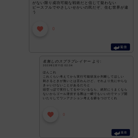
がない限り成功可能な戦術だと信じて疑わない
ピースフルでやさしいせかいの民だぞ、住む世界が違
う
0
返信
名無しのスプラプレイヤー
より:
2023年2月11日 02:04
ほんこれ
これくらい考えてから実行可能状況か判断してほしい
刺さるときが無いとは言わんけど、それより先にやらな
きゃいけないことがあるだろと
頭空っぽで実行してるやついるなら、絶対にうまくなら
ないからゴール潜伏する際は一瞬でもいいのでマップ開
いたりしてワンアクション考える癖をつけてくれ
0
返信