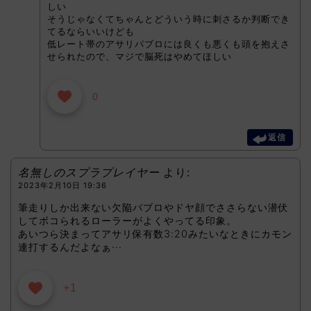
しい
そうじゃなくてちゃんとどういう時に刺さるか判断でき
てるならいいけども
低レート帯のアサリパブロには良くも悪くも頭を抱えさ
せられたので、マジで脳死はやめてほしい
0
返信
名無しのスプラプレイヤー
より:
2023年2月10日 19:36
筆走りしか出来ない欠陥パブロやドヤ顔でささらない潜伏
してボコられるローラーがよくやってる印象。
あいつら決まってアサリ保有数3:20みたいなときにカモン
連打するんだよなぁ···
+1