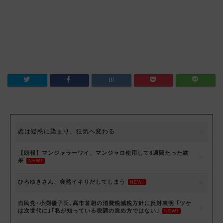
恋は疑惑に染まり、狂気へ変わる
【朗報】マンジャラーワイ、マンジャロ使用して8週間たった結
果
NEW!
ひろゆきさん、突然イキりだしてしまう
NEW!
自民党･小渕優子氏､高市首相の消費税減税方針に反対表明 ｢ツケ
は次世代に｣｢私が知っている税調の進め方ではない｣
NEW!