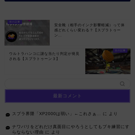
安全靴（相手のインク影響軽減）って体
感どれくらい変わる？【スプラトゥー
ン...
ウルトラハンコに謎な当たり判定が発見
される【スプラトゥーン３】
最新コメント
スプラ界隈「XP2000は弱い」←これさぁ…
に
より
ナワバリをどれだけ真面目にやろうとしてもブキ練習にす
らならない理由
に
より