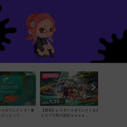
レイダース
スダイレクトで一番
【賛否】レイダースダイレクトを見
ことって...
たスプラ民の反応ｗｗｗｗ...