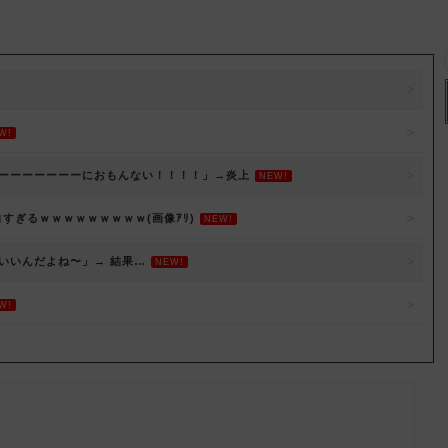
W!
ーーーーーーーにおもんない！！！！」→炎上
NEW!
白すぎるｗｗｗｗｗｗｗｗｗ(画像ｱﾘ)
NEW!
いいんだよね〜」→ 結果…
NEW!
W!