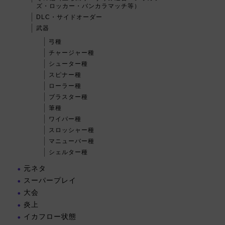
ズ・ロッカー・バンカラマッチ等）
DLC・サイドオーダー
武器
弓種
チャージャー種
シューター種
スピナー種
ローラー種
ブラスター種
筆種
ワイパー種
スロッシャー種
マニューバー種
シェルター種
元ネタ
スーパープレイ
大会
炎上
イカフロー状態