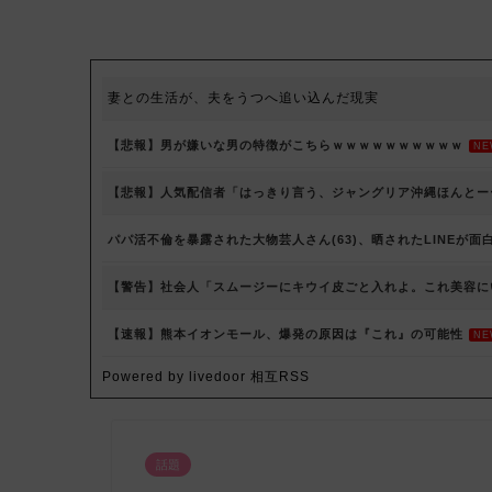
妻との生活が、夫をうつへ追い込んだ現実
【悲報】男が嫌いな男の特徴がこちらｗｗｗｗｗｗｗｗｗｗ
NE
【悲報】人気配信者「はっきり言う、ジャングリア沖縄ほんとー
パパ活不倫を暴露された大物芸人さん(63)、晒されたLINEが面
【警告】社会人「スムージーにキウイ皮ごと入れよ。これ美容に
【速報】熊本イオンモール、爆発の原因は『これ』の可能性
NE
Powered by livedoor 相互RSS
話題