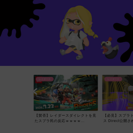
レイダース
レイダース
イレクトで一番
【賛否】レイダースダイレクトを見
【必見】スプラトゥ
て...
たスプラ民の反応ｗｗｗｗ...
ス Direct公開され..