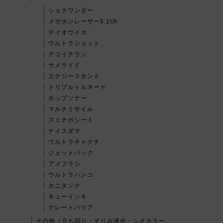
ショクワンダー
メガホンレーザー5.1ch
テイオウイカ
ウルトラショット
デコイチラシ
サメライド
エナジースタンド
トリプルトルネード
ホップソナー
マルチミサイル
スミナガシート
ナイスダマ
ウルトラチャクチ
ジェットパック
アメフラシ
ウルトラハンコ
カニタンク
キューインキ
グレートバリア
その他（立ち回り・すりみ連合・シオカラー