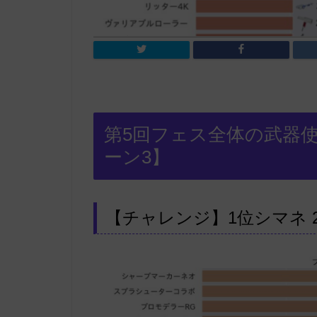
第5回フェス全体の武器
ーン3】
【チャレンジ】1位シマネ 