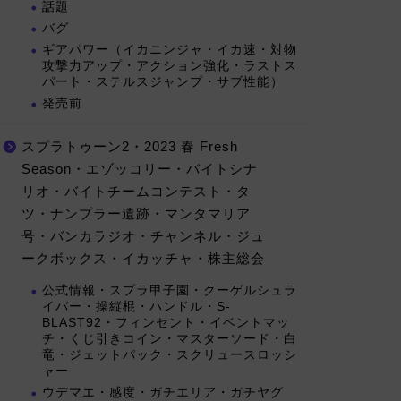
話題
バグ
ギアパワー（イカニンジャ・イカ速・対物
攻撃力アップ・アクション強化・ラストス
パート・ステルスジャンプ・サブ性能）
発売前
スプラトゥーン2・2023 春 Fresh
Season・エゾッコリー・バイトシナ
リオ・バイトチームコンテスト・タ
ツ・ナンプラー遺跡・マンタマリア
号・バンカラジオ・チャンネル・ジュ
ークボックス・イカッチャ・株主総会
公式情報・スプラ甲子園・クーゲルシュラ
イバー・操縦棍・ハンドル・S-
BLAST92・フィンセント・イベントマッ
チ・くじ引きコイン・マスターソード・白
竜・ジェットパック・スクリュースロッシ
ャー
ウデマエ・感度・ガチエリア・ガチヤグ