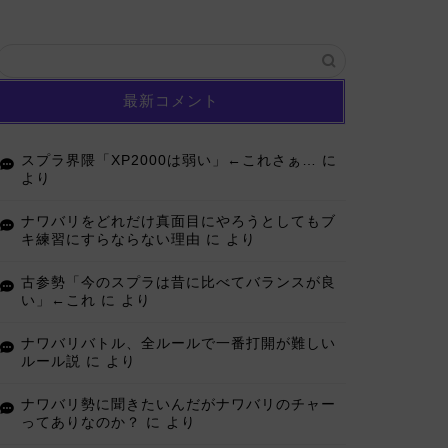
最新コメント
スプラ界隈「XP2000は弱い」←これさぁ…
に
より
ナワバリをどれだけ真面目にやろうとしてもブ
キ練習にすらならない理由
に
より
古参勢「今のスプラは昔に比べてバランスが良
い」←これ
に
より
ナワバリバトル、全ルールで一番打開が難しい
ルール説
に
より
ナワバリ勢に聞きたいんだがナワバリのチャー
ってありなのか？
に
より