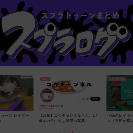
炎上
レイダース
ーン レイダー
【悲報】コウチャンネルさん、17
今回のレイダー
.
歳女の子に対し局部の写真...
スプラ民が喜んだ