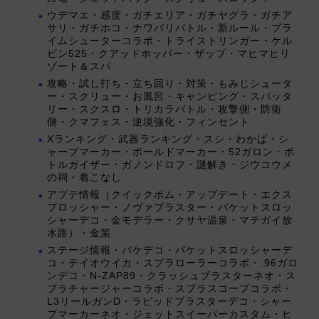
ウデマエ・感度・ガチエリア・ガチヤグラ・ガチア
サリ・ガチホコ・ナワバリバトル・新ルール・プラ
イムシューターコラボ・トライストリンガー・ケル
ビン525・クアッドホッパー・ザップ・マヒマヒリ
ゾート＆スパ
攻略・試し打ち・立ち回り・対策・もみじシュータ
ー・スクリュー・お風呂・キャンピング・スパッタ
リー・スクスロ・トリカラバトル・攻撃側・防衛
側・クマフェス・逆境強化・フィンセント
Xランキング・武器ランキング・スシ・わかば・シ
ャープマーカー・ボールドマーカー・52ガロン・ボ
トルガイザー・ガノンドロフ・謎解き・ジウコウメ
の祠・着こなし
アプデ情報（クイックボム・アップデート・エクス
プロッシャー・ノヴァブラスター・バケットスロッ
シャーデコ・金モデラー・クサヤ温泉・マテガイ放
水路）・金策
ステージ情報・バケデコ・バケットスロッシャーデ
コ・テイオウイカ・スプラローラーコラボ・.96ガロ
ンデコ・N-ZAP89・クラッシュブラスターネオ・ス
プラチャージャーコラボ・スプラスコープコラボ・
L3リールガンD・ラピッドブラスターデコ・シャー
プマーカーネオ・ジェットスイーパーカスタム・ヒ