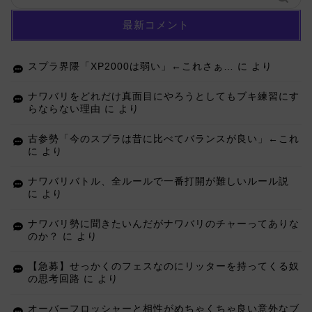
最新コメント
スプラ界隈「XP2000は弱い」←これさぁ…
に
より
ナワバリをどれだけ真面目にやろうとしてもブキ練習にす
らならない理由
に
より
古参勢「今のスプラは昔に比べてバランスが良い」←これ
に
より
ナワバリバトル、全ルールで一番打開が難しいルール説
に
より
ナワバリ勢に聞きたいんだがナワバリのチャーってありな
のか？
に
より
【急募】せっかくのフェスなのにリッターを持ってくる奴
の思考回路
に
より
オーバーフロッシャーと相性がめちゃくちゃ良い意外なブ