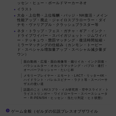
ッセン・ヒュー・ボールドマーカーネオ
イラスト
大会・上位勢・上位報酬・バッジ・NK復活・メイン
性能アップ・廃止・ジャイロスプラローラー・ダイ
ナモ・ヴァリアブル・クラッシュブラスター等
ネタ・トラップ・フェス・ガチャ・ギア・インク・
ドライブワイパー・スパイガジェット・ジムワイパ
ー・テッキュウ・懲罰マッチング・復活時間短縮・
ミラーマッチングの仕組み（カンモン・トーピー
ド・スペシャル増加量アップ・スペシャル減少量ダ
ウン）
面白動画・広場・面白画像等・煽りイカ・インク回復・
パラシェルター・オカシラマッチング・パブロ・連打・
オーバーフロッシャー・たいじ杯
メモリープレイヤー・エモート・LACT・リッター4K・
ハイドラント・バレルスピナー・ラクト等・スーパーサ
ザエの使い道
話題のこと（AVスプラ・イカ研究所・空中スライド・ト
ライストリンガー・ワイドローラー・スペースシュータ
ー・R-PEN/5H・ヒッセン・当たり判定・ヒト状態）
ゲーム全般（ゼルダの伝説ブレスオブザワイル