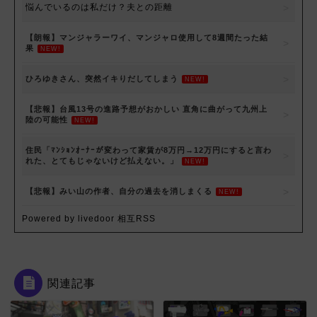
悩んでいるのは私だけ？夫との距離
【朗報】マンジャラーワイ、マンジャロ使用して8週間たった結
果
NEW!
ひろゆきさん、突然イキりだしてしまう
NEW!
【悲報】台風13号の進路予想がおかしい 直角に曲がって九州上
陸の可能性
NEW!
住民「ﾏﾝｼｮﾝｵｰﾅｰが変わって家賃が8万円→12万円にすると言わ
れた、とてもじゃないけど払えない。」
NEW!
【悲報】みい山の作者、自分の過去を消しまくる
NEW!
Powered by livedoor 相互RSS
関連記事