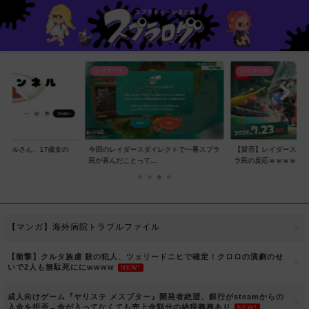
レイダース
レイダース
ンネルさん、17歳女の
今回のレイダースダイレクトで一番スプラ
【賛否】レイダースダ
..
民が喜んだことって...
ラ民の反応ｗｗｗｗ...
【マンガ】海外病院トラブルファイル
【衝撃】クルタ族虐 殺の犯人、ツェリードニヒで確定！クロロの演劇のせ
いで2人も無駄死ににwwww
NEW!
成人向けゲーム『ヤリステ メスブター』開発者絶望、銀行がsteamからの
入金を拒否→金が入ってなくても売上金額分の納税義務あり
NEW!