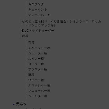
カニタンク
キューインキ
グレートバリア
その他（立ち回り・すりみ連合・シオカラーズ・ロッカ
ー・バンカラマッチ等）
DLC・サイドオーダー
武器
弓種
チャージャー種
シューター種
スピナー種
ローラー種
ブラスター種
筆種
ワイパー種
スロッシャー種
マニューバー種
シェルター種
元ネタ