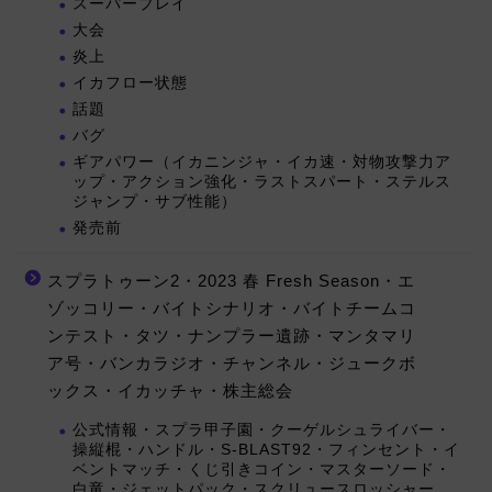
スーパープレイ
大会
炎上
イカフロー状態
話題
バグ
ギアパワー（イカニンジャ・イカ速・対物攻撃力ア
ップ・アクション強化・ラストスパート・ステルス
ジャンプ・サブ性能）
発売前
スプラトゥーン2・2023 春 Fresh Season・エ
ゾッコリー・バイトシナリオ・バイトチームコ
ンテスト・タツ・ナンプラー遺跡・マンタマリ
ア号・バンカラジオ・チャンネル・ジュークボ
ックス・イカッチャ・株主総会
公式情報・スプラ甲子園・クーゲルシュライバー・
操縦棍・ハンドル・S-BLAST92・フィンセント・イ
ベントマッチ・くじ引きコイン・マスターソード・
白竜・ジェットパック・スクリュースロッシャー