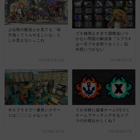
上位勢の配信とか見ても「味
ブキ種増えすぎて調整追いつ
方強くてうらやましいな」と
かない問題の解決策『スプラ4
しか思えない←これ
は一旦ブキ全部リセット』以
外思いつかない
2024年10月26日
2024年5月2日
今スプラ３で一番良いステー
てか冷静に猛者チームVSゴミ
ジは〇〇〇じゃないか？
チームでマッチングするスプ
ラの仕様おかしくね？
2023年2月2日
2025年4月17日