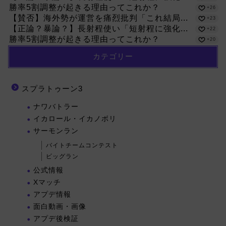
勝率5割調整が起きる理由ってこれか？
+26
【賛否】海外勢が運営を痛烈批判「これ結局...
+23
【正論？暴論？】長射程使い「短射程に強化...
+22
勝率5割調整が起きる理由ってこれか？
+20
カテゴリー
スプラトゥーン3
ナワバトラー
イカロール・イカノボリ
サーモンラン
バイトチームコンテスト
ビッグラン
公式情報
Xマッチ
アプデ情報
面白動画・画像
アプデ後検証