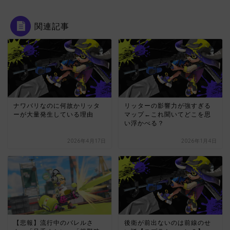
関連記事
ナワバリなのに何故かリッタ
リッターの影響力が強すぎる
ーが大量発生している理由
マップ←これ聞いてどこを思
い浮かべる？
2026年4月17日
2026年1月4日
【悲報】流行中のバレルさ
後衛が前出ないのは前線のせ