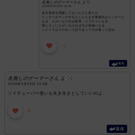
名無しのゲーマーさん
より:
2026年3月25日 18:38
多分意味を理解してないんだと思うが
リッターがマッチするとしたらまず最優先はリッターに
なる 人がいなければ鉛筆、スプチャになる
更にそこに人がいなければ弓が候補になる
ハイドラはその次って話であって大分後って話ね
+1
返信
名無しのゲーマーさん
より:
2026年3月24日 22:08
ソイチューバー使いも生き生きとしていいのよ
0
返信