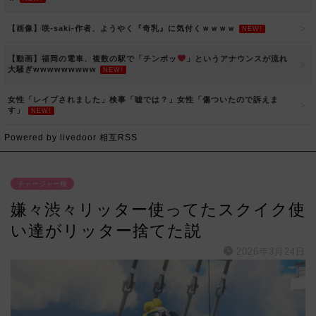
【画像】咲-saki-作者、ようやく『奇乳』に気付くｗｗｗｗ
NEW!
【動画】福岡の電車、複数の駅で「チンポッ
」というアナウンスが流れ
大騒ぎwwwwwwwww
NEW!
女性「レイプされました」検事「嘘では？」女性「傷ついたので訴えま
す」
NEW!
Powered by livedoor 相互RSS
チャージャー種
嫌々渋々リッター使ってたスクイク使
い達がリッター捨てた説
2026年3月24日