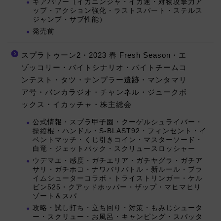
ギアパワー（イカニンジャ・イカ速・対物攻撃力ア
ップ・アクション強化・ラストスパート・ステルス
ジャンプ・サブ性能）
発売前
スプラトゥーン2・2023 春 Fresh Season・エ
ゾッコリー・バイトシナリオ・バイトチームコ
ンテスト・タツ・ナンプラー遺跡・マンタマリ
ア号・バンカラジオ・チャンネル・ジュークボ
ックス・イカッチャ・株主総会
公式情報・スプラ甲子園・クーゲルシュライバー・
操縦棍・ハンドル・S-BLAST92・フィンセント・イ
ベントマッチ・くじ引きコイン・マスターソード・
白竜・ジェットパック・スクリュースロッシャー
ウデマエ・感度・ガチエリア・ガチヤグラ・ガチア
サリ・ガチホコ・ナワバリバトル・新ルール・プラ
イムシューターコラボ・トライストリンガー・ケル
ビン525・クアッドホッパー・ザップ・マヒマヒリ
ゾート＆スパ
攻略・試し打ち・立ち回り・対策・もみじシュータ
ー・スクリュー・お風呂・キャンピング・スパッタ