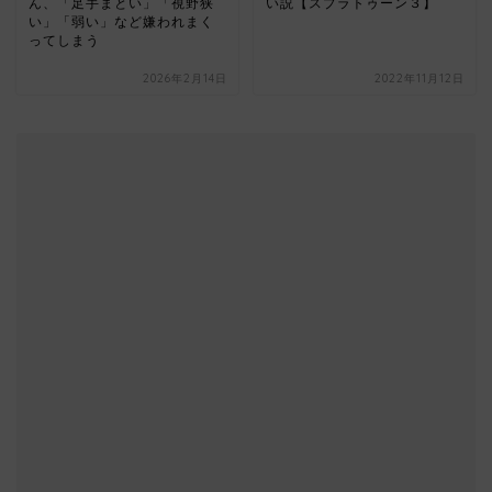
ん、「足手まとい」「視野狭
い説【スプラトゥーン３】
い」「弱い」など嫌われまく
ってしまう
2026年2月14日
2022年11月12日