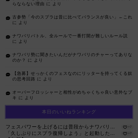
らならない理由
に
より
古参勢「今のスプラは昔に比べてバランスが良い」←これ
に
より
ナワバリバトル、全ルールで一番打開が難しいルール説
に
より
ナワバリ勢に聞きたいんだがナワバリのチャーってありな
のか？
に
より
【急募】せっかくのフェスなのにリッターを持ってくる奴
の思考回路
に
より
オーバーフロッシャーと相性がめちゃくちゃ良い意外なブ
キ
に
より
本日のいいねランキング
フェスパワーを上げるには普段からナワバリ...
+7
「久しぶりにスプラ復帰しよう」と起動した...
+7