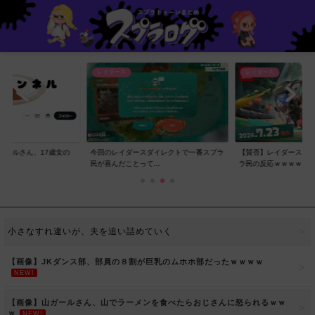
レイダース
レイダース
ンネルさん、17歳女の
今回のレイダースダイレクトで一番スプラ
【賛否】レイダースダ
..
民が喜んだことって...
ラ民の反応ｗｗｗｗ...
小さなすれ違いが、夫を追い詰めていく
【画像】JKダンス部、部員の８割が巨乳のムホホ部だったｗｗｗｗ
NEW!
【画像】山ガールさん、山でラーメンを食べたらおじさんに怒られるｗｗ
ｗ
NEW!