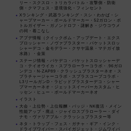
リー・スクスロ・トリカラバトル・攻撃側・防衛
側・クマフェス・逆境強化・フィンセント
Xランキング・武器ランキング・スシ・わかば・シ
ャープマーカー・ボールドマーカー・52ガロン・ボ
トルガイザー・ガノンドロフ・謎解き・ジウコウメ
の祠・着こなし
アプデ情報（クイックボム・アップデート・エクス
プロッシャー・ノヴァブラスター・バケットスロッ
シャーデコ・金モデラー・クサヤ温泉・マテガイ放
水路）・金策
ステージ情報・バケデコ・バケットスロッシャーデ
コ・テイオウイカ・スプラローラーコラボ・.96ガロ
ンデコ・N-ZAP89・クラッシュブラスターネオ・ス
プラチャージャーコラボ・スプラスコープコラボ・
L3リールガンD・ラピッドブラスターデコ・シャー
プマーカーネオ・ジェットスイーパーカスタム・ヒ
ッセン・ヒュー・ボールドマーカーネオ
イラスト
大会・上位勢・上位報酬・バッジ・NK復活・メイン
性能アップ・廃止・ジャイロスプラローラー・ダイ
ナモ・ヴァリアブル・クラッシュブラスター等
ネタ・トラップ・フェス・ガチャ・ギア・インク・
ドライブワイパー・スパイガジェット・ジムワイパ