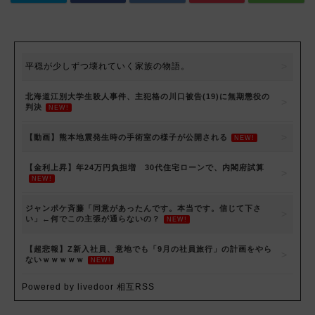
平穏が少しずつ壊れていく家族の物語。
北海道江別大学生殺人事件、主犯格の川口被告(19)に無期懲役の
判決
NEW!
【動画】熊本地震発生時の手術室の様子が公開される
NEW!
【金利上昇】年24万円負担増 30代住宅ローンで、内閣府試算
NEW!
ジャンポケ斉藤「同意があったんです。本当です。信じて下さ
い」←何でこの主張が通らないの？
NEW!
【超悲報】Z新入社員、意地でも「9月の社員旅行」の計画をやら
ないｗｗｗｗｗ
NEW!
Powered by livedoor 相互RSS