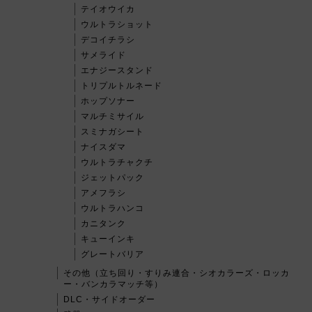
テイオウイカ
ウルトラショット
デコイチラシ
サメライド
エナジースタンド
トリプルトルネード
ホップソナー
マルチミサイル
スミナガシート
ナイスダマ
ウルトラチャクチ
ジェットパック
アメフラシ
ウルトラハンコ
カニタンク
キューインキ
グレートバリア
その他（立ち回り・すりみ連合・シオカラーズ・ロッカ
ー・バンカラマッチ等）
DLC・サイドオーダー