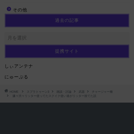
その他
過去の記事
提携サイト
しぃアンテナ
にゅーぷる
HOME
スプラトゥーン3
雑談・討論
武器
チャージャー種
嫌々渋々リッター使ってたスクイク使い達がリッター捨てた説