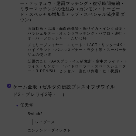
ー・テッキュウ・懲罰マッチング・復活時間短縮・
ミラーマッチングの仕組み（カンモン・トーピー
ド・スペシャル増加量アップ・スペシャル減少量ダ
ウン）
面白動画・広場・面白画像等・煽りイカ・インク回復・
パラシェルター・オカシラマッチング・パブロ・連打・
オーバーフロッシャー・たいじ杯
メモリープレイヤー・エモート・LACT・リッター4K・
ハイドラント・バレルスピナー・ラクト等・スーパーサ
ザエの使い道
話題のこと（AVスプラ・イカ研究所・空中スライド・ト
ライストリンガー・ワイドローラー・スペースシュータ
ー・R-PEN/5H・ヒッセン・当たり判定・ヒト状態）
ゲーム全般（ゼルダの伝説ブレスオブザワイル
ド2・ブレワイ2等・ ）
任天堂
Switch2
レイダース
ニンテンドーダイレクト