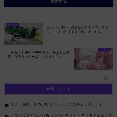
スペシュ使い「弾速強化を取り消してほ
しい」その意外すぎる理由がこちら
【朗報？】例のVtuberさん、炎上した結
果「任天堂のゲームではもうやら...
最新コメント
スプラ界隈「XP2000は弱い」←これさぁ…
に
より
ナワバリをどれだけ真面目にやろうとしてもブキ練習にす