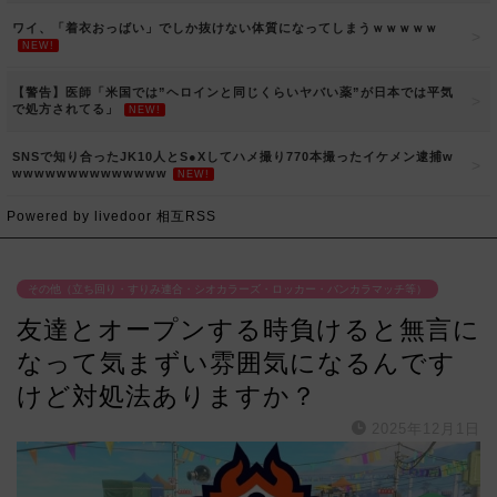
ワイ、「着衣おっばい」でしか抜けない体質になってしまうｗｗｗｗｗ
NEW!
【警告】医師「米国では”ヘロインと同じくらいヤバい薬”が日本では平気
で処方されてる」
NEW!
SNSで知り合ったJK10人とS●Xしてハメ撮り770本撮ったイケメン逮捕w
wwwwwwwwwwwwww
NEW!
Powered by livedoor 相互RSS
その他（立ち回り・すりみ連合・シオカラーズ・ロッカー・バンカラマッチ等）
友達とオープンする時負けると無言に
なって気まずい雰囲気になるんです
けど対処法ありますか？
2025年12月1日