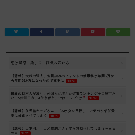
恋は疑惑に染まり、狂気へ変わる
【悲報】太鼓の達人、お馴染みのフォントの使用料が年間6万か
ら年間320万になったので変更に
NEW!
最新の日本人が減り、外国人が増えた街市ランキングをご覧下さ
い→5位川口市、4位京都市、ではトップ3は
NEW!
【悲報】任天堂キッズさん、「Aボタン長押し」に気づかず任天
堂に修正させてしまう
NEW!
【悲報】日本円、「日米協調介入」すら無効化してしまうｗｗｗ
ｗｗ
NEW!