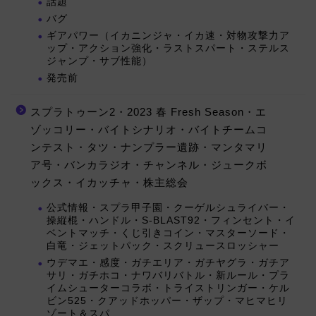
話題
バグ
ギアパワー（イカニンジャ・イカ速・対物攻撃力ア
ップ・アクション強化・ラストスパート・ステルス
ジャンプ・サブ性能）
発売前
スプラトゥーン2・2023 春 Fresh Season・エ
ゾッコリー・バイトシナリオ・バイトチームコ
ンテスト・タツ・ナンプラー遺跡・マンタマリ
ア号・バンカラジオ・チャンネル・ジュークボ
ックス・イカッチャ・株主総会
公式情報・スプラ甲子園・クーゲルシュライバー・
操縦棍・ハンドル・S-BLAST92・フィンセント・イ
ベントマッチ・くじ引きコイン・マスターソード・
白竜・ジェットパック・スクリュースロッシャー
ウデマエ・感度・ガチエリア・ガチヤグラ・ガチア
サリ・ガチホコ・ナワバリバトル・新ルール・プラ
イムシューターコラボ・トライストリンガー・ケル
ビン525・クアッドホッパー・ザップ・マヒマヒリ
ゾート＆スパ