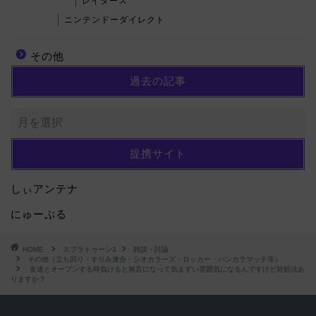
レイダース
ニンテンドーダイレクト
その他
過去の記事
提携サイト
しぃアンテナ
にゅーぷる
HOME
スプラトゥーン3
雑談・討論
その他（立ち回り・すりみ連合・シオカラーズ・ロッカー・バンカラマッチ等）
友達とオープンする時負けると無言になって気まずい雰囲気になるんですけど対処法あ
りますか？