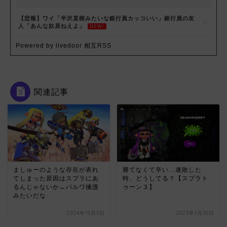
【悲報】ワイ「半沢直樹みたいな銀行員カッコいい」銀行員の友
人「あんな奴居ねえよ」
NEW!
Powered by livedoor 相互RSS
関連記事
ましゅーのような存在が表れ
勝てなくて辛い…連敗した
てしまった原因はスプラにあ
時、どうしてる？【スプラト
るんじゃないか←パルワ擁護
ゥーン３】
みたいだな
2024年10月3日
2023年1月30日