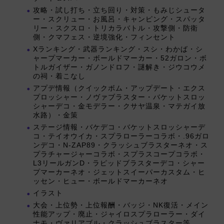
攻略・試し打ち・立ち回り・対策・もみじシュータ
ー・スクリュー・お風呂・キャンピング・スパッタ
リー・スクスロ・トリカラバトル・攻撃側・防衛
側・クマフェス・逆境強化・フィンセント
Xランキング・武器ランキング・スシ・わかば・シ
ャープマーカー・ボールドマーカー・52ガロン・ボ
トルガイザー・ガノンドロフ・謎解き・ジウコウメ
の祠・着こなし
アプデ情報（クイックボム・アップデート・エクス
プロッシャー・ノヴァブラスター・バケットスロッ
シャーデコ・金モデラー・クサヤ温泉・マテガイ放
水路）・金策
ステージ情報・バケデコ・バケットスロッシャーデ
コ・テイオウイカ・スプラローラーコラボ・.96ガロ
ンデコ・N-ZAP89・クラッシュブラスターネオ・ス
プラチャージャーコラボ・スプラスコープコラボ・
L3リールガンD・ラピッドブラスターデコ・シャー
プマーカーネオ・ジェットスイーパーカスタム・ヒ
ッセン・ヒュー・ボールドマーカーネオ
イラスト
大会・上位勢・上位報酬・バッジ・NK復活・メイン
性能アップ・廃止・ジャイロスプラローラー・ダイ
ナモ・ヴァリアブル・クラッシュブラスター等