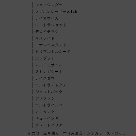
ショクワンダー
メガホンレーザー5.1ch
テイオウイカ
ウルトラショット
デコイチラシ
サメライド
エナジースタンド
トリプルトルネード
ホップソナー
マルチミサイル
スミナガシート
ナイスダマ
ウルトラチャクチ
ジェットパック
アメフラシ
ウルトラハンコ
カニタンク
キューインキ
グレートバリア
その他（立ち回り・すりみ連合・シオカラーズ・ロッカ