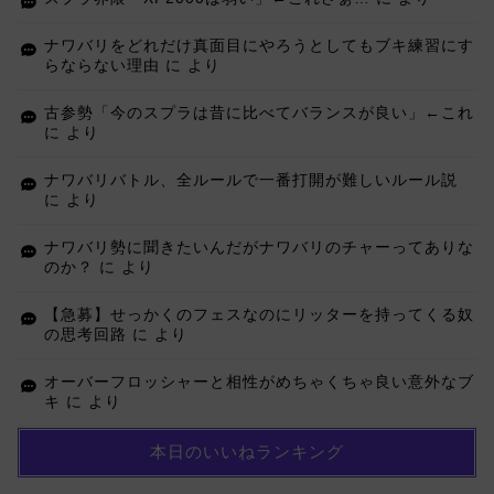
ナワバリをどれだけ真面目にやろうとしてもブキ練習にす
らならない理由
に
より
古参勢「今のスプラは昔に比べてバランスが良い」←これ
に
より
ナワバリバトル、全ルールで一番打開が難しいルール説
に
より
ナワバリ勢に聞きたいんだがナワバリのチャーってありな
のか？
に
より
【急募】せっかくのフェスなのにリッターを持ってくる奴
の思考回路
に
より
オーバーフロッシャーと相性がめちゃくちゃ良い意外なブ
キ
に
より
本日のいいねランキング