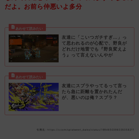
だよ。お前ら仲悪いよ多分
友達に「こいつガチすぎ…」っ
て思われるのが心配で、野良が
どれだけ地雷でも『野良変えよ
う』って言えないんやが
友達にスプラやってるって言っ
たら急に距離を置かれたんだ
が、悪いのは俺？スプラ？
引用元：https://x.com/splatweet_daiko/status/1994650398335058211