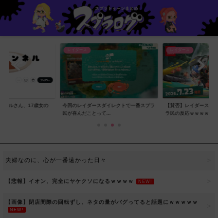
レイダース
レイダース
ンネルさん、17歳女の
今回のレイダースダイレクトで一番スプラ
【賛否】レイダースダ
..
民が喜んだことって...
ラ民の反応ｗｗｗｗ...
夫婦なのに、心が一番遠かった日々
【悲報】イオン、完全にヤケクソになるｗｗｗｗ
NEW!
【画像】閉店間際の回転ずし、ネタの量がバグってると話題にｗｗｗｗｗ
NEW!