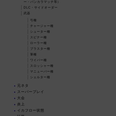
ー・バンカラマッチ等）
DLC・サイドオーダー
武器
弓種
チャージャー種
シューター種
スピナー種
ローラー種
ブラスター種
筆種
ワイパー種
スロッシャー種
マニューバー種
シェルター種
元ネタ
スーパープレイ
大会
炎上
イカフロー状態