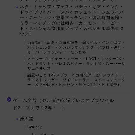
ネタ・トラップ・フェス・ガチャ・ギア・インク・
ドライブワイパー・スパイガジェット・ジムワイパ
ー・テッキュウ・懲罰マッチング・復活時間短縮・
ミラーマッチングの仕組み（カンモン・トーピー
ド・スペシャル増加量アップ・スペシャル減少量ダ
ウン）
面白動画・広場・面白画像等・煽りイカ・インク回復・
パラシェルター・オカシラマッチング・パブロ・連打・
オーバーフロッシャー・たいじ杯
メモリープレイヤー・エモート・LACT・リッター4K・
ハイドラント・バレルスピナー・ラクト等・スーパーサ
ザエの使い道
話題のこと（AVスプラ・イカ研究所・空中スライド・ト
ライストリンガー・ワイドローラー・スペースシュータ
ー・R-PEN/5H・ヒッセン・当たり判定・ヒト状態）
ゲーム全般（ゼルダの伝説ブレスオブザワイル
ド2・ブレワイ2等・ ）
任天堂
Switch2