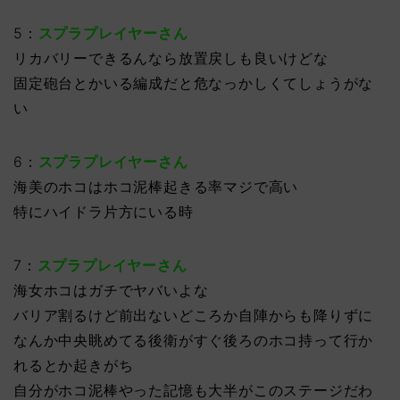
5：
スプラプレイヤーさん
リカバリーできるんなら放置戻しも良いけどな
固定砲台とかいる編成だと危なっかしくてしょうがな
い
6：
スプラプレイヤーさん
海美のホコはホコ泥棒起きる率マジで高い
特にハイドラ片方にいる時
7：
スプラプレイヤーさん
海女ホコはガチでヤバいよな
バリア割るけど前出ないどころか自陣からも降りずに
なんか中央眺めてる後衛がすぐ後ろのホコ持って行か
れるとか起きがち
自分がホコ泥棒やった記憶も大半がこのステージだわ