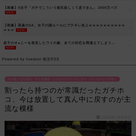
【画像】X女子「ガチでこういう彼氏欲しくて息できん」 2000万バズ
NEW!
【画像】高速のSA、女子の謎ルールにブチギレ炎上ｗｗｗｗｗｗｗｗｗｗ
ｗｗｗ
NEW!
息子のオ●ニーを発見したワイの嫁、全ての対応を間違えてしまう…
NEW!
Powered by livedoor 相互RSS
その他（立ち回り・すりみ連合・シオカラーズ・ロッカー・バンカラマッチ等）
割ったら持つのが常識だったガチホ
コ、今は放置して真ん中に戻すのが主
流な模様
2025年10月9日