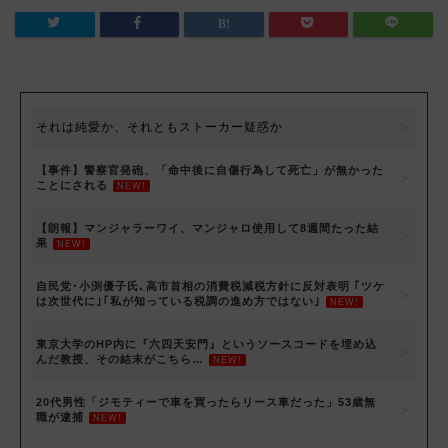
それは純愛か、それともストーカー疑惑か
【事件】警察官発砲、「命中後に自傷行為して死亡」が無かった
ことにされる
NEW!
【朗報】マンジャラーワイ、マンジャロ使用して8週間たった結
果
NEW!
自民党･小渕優子氏､高市首相の消費税減税方針に反対表明 ｢ツケ
は次世代に｣｢私が知っている税調の進め方ではない｣
NEW!
東京大学のHP内に『六四天安門』というソースコードを埋め込
んだ教授、その結末がこちら…
NEW!
20代男性「ジモティーで車を買ったらリース車だった」53歳無
職が逮捕
NEW!