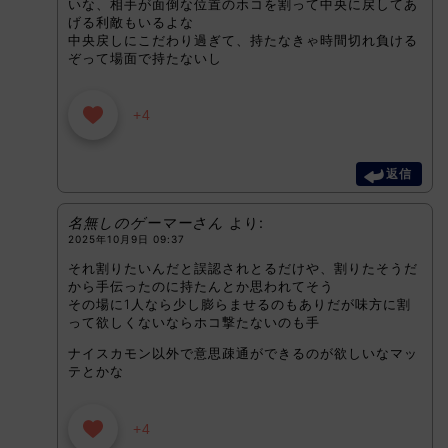
いな、相手が面倒な位置のホコを割って中央に戻してあ
げる利敵もいるよな
中央戻しにこだわり過ぎて、持たなきゃ時間切れ負ける
ぞって場面で持たないし
+4
返信
名無しのゲーマーさん
より:
2025年10月9日 09:37
それ割りたいんだと誤認されとるだけや、割りたそうだ
から手伝ったのに持たんとか思われてそう
その場に1人なら少し膨らませるのもありだが味方に割
って欲しくないならホコ撃たないのも手
ナイスカモン以外で意思疎通ができるのが欲しいなマッ
テとかな
+4