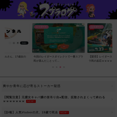
レイダース
レイダース
ンネルさん、17歳女の
今回のレイダースダイレクトで一番スプラ
【賛否】レイダースダ
..
民が喜んだことって...
ラ民の反応ｗｗｗｗ...
爽やか青年に忍び寄るストーカー疑惑
【閲覧注意】元臆女キャバ嬢の首吊り自●配信、拡散されまくって終わる
ｗｗｗｗｗｗｗ
NEW!
【訃報】人気Vtuberの犬、19歳で死去
NEW!