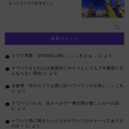
なったスプラで起きること
最新コメント
スプラ界隈「XP2000は弱い」←これさぁ…
に
より
ナワバリをどれだけ真面目にやろうとしてもブキ練習にす
らならない理由
に
より
古参勢「今のスプラは昔に比べてバランスが良い」←これ
に
より
ナワバリバトル、全ルールで一番打開が難しいルール説
に
より
ナワバリ勢に聞きたいんだがナワバリのチャーってありな
のか？
に
より