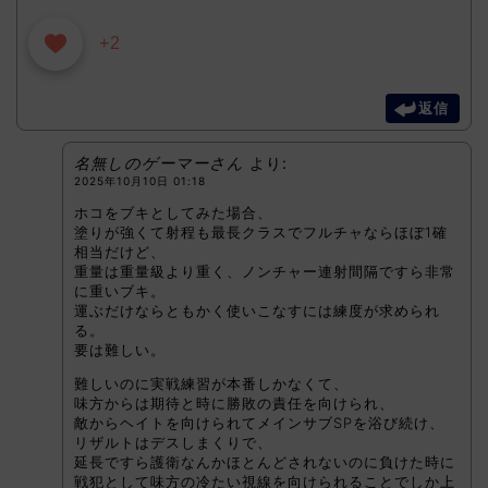
+2
返信
名無しのゲーマーさん
より:
2025年10月10日 01:18
ホコをブキとしてみた場合、
塗りが強くて射程も最長クラスでフルチャならほぼ1確
相当だけど、
重量は重量級より重く、ノンチャー連射間隔ですら非常
に重いブキ。
運ぶだけならともかく使いこなすには練度が求められ
る。
要は難しい。
難しいのに実戦練習が本番しかなくて、
味方からは期待と時に勝敗の責任を向けられ、
敵からヘイトを向けられてメインサブSPを浴び続け、
リザルトはデスしまくりで、
延長ですら護衛なんかほとんどされないのに負けた時に
戦犯として味方の冷たい視線を向けられることでしか上