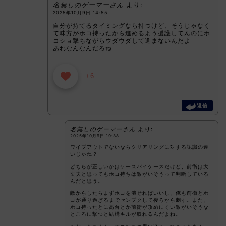
名無しのゲーマーさん
より:
2025年10月9日 14:55
自分が持てるタイミングなら持つけど、そうじゃなく
て味方がホコ持ったから進めるよう援護してんのにホ
コショ撃ちながらウダウダして進まないんだよ
あれなんなんだろね
+6
返信
名無しのゲーマーさん
より:
2025年10月9日 19:38
ワイプアウトでないならクリアリングに対する認識の違
いじゃね？
どちらが正しいかはケースバイケースだけど、前衛は大
丈夫と思ってもホコ持ちは敵がいそうって判断している
んだと思う。
敵からしたらまずホコを潰せればいいし、俺も前衛とホ
コが通り過ぎるまでセンプクして後ろから刺す。また、
ホコ持ったとに高台とか前衛が攻めにくい敵がいそうな
ところに撃つと結構キルが取れるんだよね。