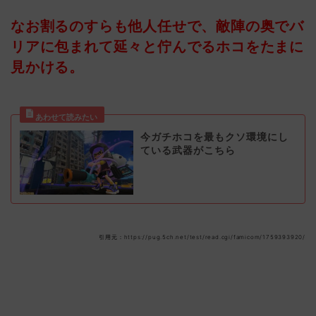
なお割るのすらも他人任せで、敵陣の奥でバ
リアに包まれて延々と佇んでるホコをたまに
見かける。
今ガチホコを最もクソ環境にし
ている武器がこちら
引用元：https://pug.5ch.net/test/read.cgi/famicom/1759393920/