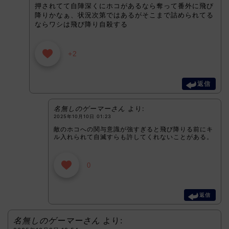
押されてて自陣深くにホコがあるなら奪って番外に飛び
降りかなぁ、状況次第ではあるがそこまで詰められてる
ならワシは飛び降り自殺する
+2
返信
名無しのゲーマーさん
より:
2025年10月10日 01:23
敵のホコへの関与意識が強すぎると飛び降りる前にキ
ル入れられて自滅すらも許してくれないことがある。
0
返信
名無しのゲーマーさん
より: