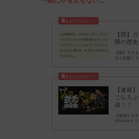
一緒にやる人もない…
【闇】ガ
隈の歴史
【闇】ガチ
ると話題に https
【速報】
ごらろぶ
成！！
【速報】ガ
XP4844ド