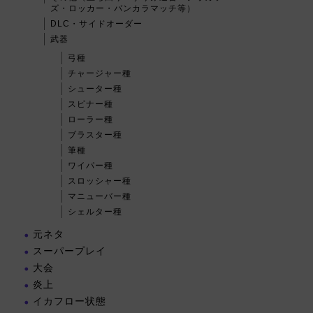
ズ・ロッカー・バンカラマッチ等）
DLC・サイドオーダー
武器
弓種
チャージャー種
シューター種
スピナー種
ローラー種
ブラスター種
筆種
ワイパー種
スロッシャー種
マニューバー種
シェルター種
元ネタ
スーパープレイ
大会
炎上
イカフロー状態