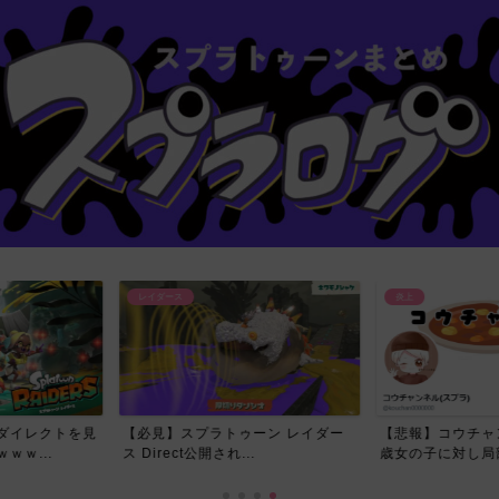
炎上
レイダース
ーン レイダー
【悲報】コウチャンネルさん、17
今回のレイダー
.
歳女の子に対し局部の写真...
スプラ民が喜んだ