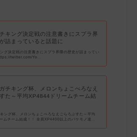
チキング決定戦の注意書きにスプラ界
が詰まっていると話題に
キング決定戦の注意書きにスプラ界隈の歴史が詰まってい
://twitter.com/Yo...
ガチキング杯、メロンちょこぺろなえ
すた～平均XP4844ドリームチーム結
チキング杯、メロンちょこぺろなえごらろぶすた～平均
リームチーム結成！！ 全員XP4400以上のバケモノ達...