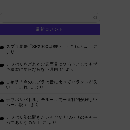
最新コメント
スプラ界隈「XP2000は弱い」←これさぁ…
に
より
ナワバリをどれだけ真面目にやろうとしてもブ
キ練習にすらならない理由
に
より
古参勢「今のスプラは昔に比べてバランスが良
い」←これ
に
より
ナワバリバトル、全ルールで一番打開が難しい
ルール説
に
より
ナワバリ勢に聞きたいんだがナワバリのチャー
ってありなのか？
に
より