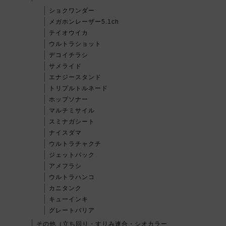
ショクワンダー
メガホンレーザー5.1ch
テイオウイカ
ウルトラショット
デコイチラシ
サメライド
エナジースタンド
トリプルトルネード
ホップソナー
マルチミサイル
スミナガシート
ナイスダマ
ウルトラチャクチ
ジェットパック
アメフラシ
ウルトラハンコ
カニタンク
キューインキ
グレートバリア
その他（立ち回り・すりみ連合・シオカラー