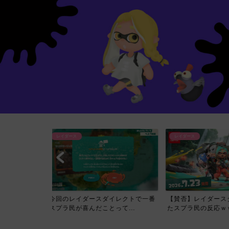
レイダース
レイダース
イレクトで一番
【賛否】レイダースダイレクトを見
【必見】スプラトゥ
て...
たスプラ民の反応ｗｗｗｗ...
ス Direct公開され..