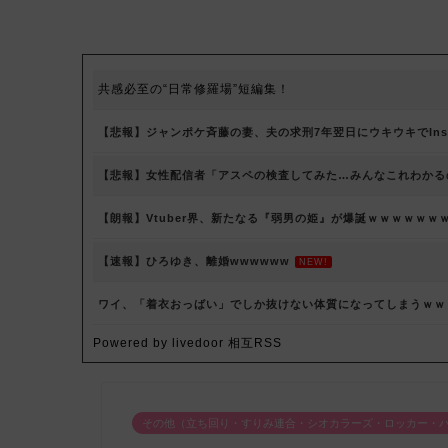
共感必至の“日常修羅場”短編集！
【悲報】ジャンポケ斉藤の妻、夫の求刑7年翌日にウキウキでInst
【悲報】女性配信者「アスペの検査してみた…みんなこれわかる
【朗報】Vtuber界、新たなる『弱男の姫』が爆誕ｗｗｗｗｗｗ
【速報】ひろゆき、離婚wwwwww
NEW!
ワイ、「着衣おっばい」でしか抜けない体質になってしまうｗｗ
Powered by livedoor 相互RSS
その他（立ち回り・すりみ連合・シオカラーズ・ロッカー・