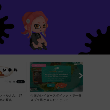
レイダース
スダイレクトで一番
【賛否】レイダースダイレクトを見
ことって...
たスプラ民の反応ｗｗｗｗ...