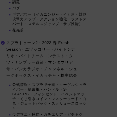
話題
バグ
ギアパワー（イカニンジャ・イカ速・対物
攻撃力アップ・アクション強化・ラストス
パート・ステルスジャンプ・サブ性能）
発売前
スプラトゥーン2・2023 春 Fresh
Season・エゾッコリー・バイトシナ
リオ・バイトチームコンテスト・タ
ツ・ナンプラー遺跡・マンタマリア
号・バンカラジオ・チャンネル・ジュ
ークボックス・イカッチャ・株主総会
公式情報・スプラ甲子園・クーゲルシュラ
イバー・操縦棍・ハンドル・S-
BLAST92・フィンセント・イベントマッ
チ・くじ引きコイン・マスターソード・白
竜・ジェットパック・スクリュースロッシ
ャー
ウデマエ・感度・ガチエリア・ガチヤグ