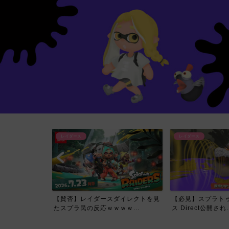
レイダース
レイダース
イレクトで一番
【賛否】レイダースダイレクトを見
【必見】スプラトゥ
て...
たスプラ民の反応ｗｗｗｗ...
ス Direct公開され..