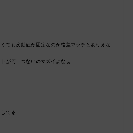
弱くても変動値が固定なのが格差マッチとありえな
ットが何一つないのマズイよなぁ
トしてる