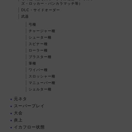
ズ・ロッカー・バンカラマッチ等）
DLC・サイドオーダー
武器
弓種
チャージャー種
シューター種
スピナー種
ローラー種
ブラスター種
筆種
ワイパー種
スロッシャー種
マニューバー種
シェルター種
元ネタ
スーパープレイ
大会
炎上
イカフロー状態