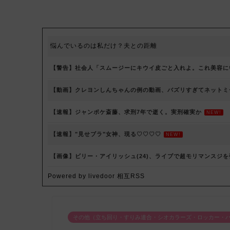
悩んでいるのは私だけ？夫との距離
【警告】社会人「スムージーにキウイ皮ごと入れよ。これ美容に
【動画】クレヨンしんちゃんの例の動画、バズリすぎてネットミ
【速報】ジャンポケ斎藤、求刑7年で逝く。実刑確実か
NEW!
【速報】"見せブラ"女神、現る♡♡♡♡
NEW!
【画像】ビリー・アイリッシュ(24)、ライブで超モリマンスジ
Powered by livedoor 相互RSS
その他（立ち回り・すりみ連合・シオカラーズ・ロッカー・