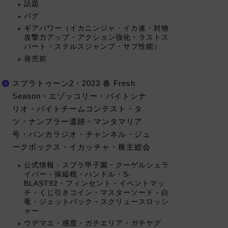
話題
バグ
ギアパワー（イカニンジャ・イカ速・対物
攻撃力アップ・アクション強化・ラストス
パート・ステルスジャンプ・サブ性能）
発売前
スプラトゥーン2・2023 春 Fresh
Season・エゾッコリー・バイトシナ
リオ・バイトチームコンテスト・タ
ツ・ナンプラー遺跡・マンタマリア
号・バンカラジオ・チャンネル・ジュ
ークボックス・イカッチャ・株主総会
公式情報・スプラ甲子園・クーゲルシュラ
イバー・操縦棍・ハンドル・S-
BLAST92・フィンセント・イベントマッ
チ・くじ引きコイン・マスターソード・白
竜・ジェットパック・スクリュースロッシ
ャー
ウデマエ・感度・ガチエリア・ガチヤグ