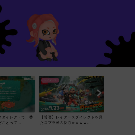
レイダース
スダイレクトで一番
【賛否】レイダースダイレクトを見
ことって...
たスプラ民の反応ｗｗｗｗ...