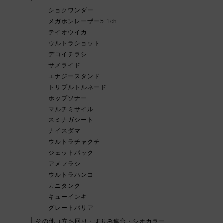
ショクワンダー
メガホンレーザー5.1ch
テイオウイカ
ウルトラショット
デコイチラシ
サメライド
エナジースタンド
トリプルトルネード
ホップソナー
マルチミサイル
スミナガシート
ナイスダマ
ウルトラチャクチ
ジェットパック
アメフラシ
ウルトラハンコ
カニタンク
キューインキ
グレートバリア
その他（立ち回り・すりみ連合・シオカラー