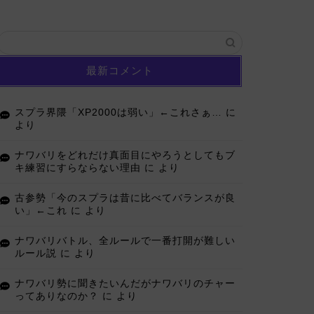
最新コメント
スプラ界隈「XP2000は弱い」←これさぁ…
に
より
ナワバリをどれだけ真面目にやろうとしてもブ
キ練習にすらならない理由
に
より
古参勢「今のスプラは昔に比べてバランスが良
い」←これ
に
より
ナワバリバトル、全ルールで一番打開が難しい
ルール説
に
より
ナワバリ勢に聞きたいんだがナワバリのチャー
ってありなのか？
に
より