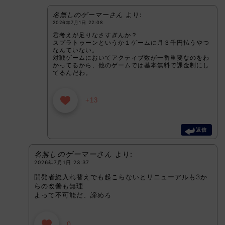
名無しのゲーマーさん
より:
2026年7月1日 22:08
君考えが足りなさすぎんか？
スプラトゥーンというか１ゲームに月３千円払うやつ
なんていない。
対戦ゲームにおいてアクティブ数が一番重要なのをわ
かってるから、他のゲームでは基本無料で課金制にし
てるんだわ。
+13
返信
名無しのゲーマーさん
より:
2026年7月1日 23:37
開発者総入れ替えでも起こらないとリニューアルも3か
らの改善も無理
よって不可能だ、諦めろ
0