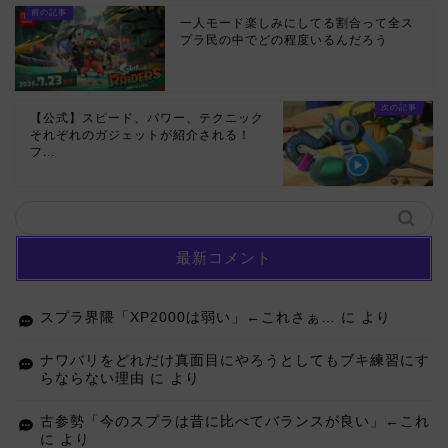
一人モード楽しみにしてる割合って全ス
プラ民の中でどの程度いるんだろう
【公式】スピード、パワー、テクニック
それぞれのガジェットが紹介される！
フ...
最新コメント
スプラ界隈「XP2000は弱い」←これさぁ…
に
より
ナワバリをどれだけ真面目にやろうとしてもブキ練習にす
らならない理由
に
より
古参勢「今のスプラは昔に比べてバランスが良い」←これ
に
より