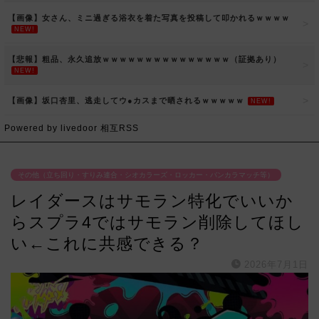
【画像】女さん、ミニ過ぎる浴衣を着た写真を投稿して叩かれるｗｗｗｗ
NEW!
【悲報】粗品、永久追放ｗｗｗｗｗｗｗｗｗｗｗｗｗｗｗ（証拠あり）
NEW!
【画像】坂口杏里、逃走してウ●カスまで晒されるｗｗｗｗｗ
NEW!
Powered by livedoor 相互RSS
その他（立ち回り・すりみ連合・シオカラーズ・ロッカー・バンカラマッチ等）
レイダースはサモラン特化でいいか
らスプラ4ではサモラン削除してほし
い←これに共感できる？
2026年7月1日