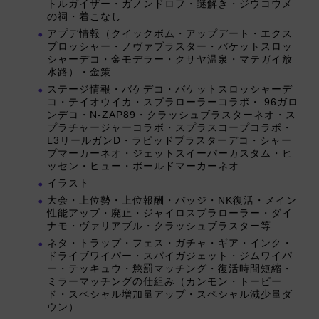
トルガイザー・ガノンドロフ・謎解き・ジウコウメ
の祠・着こなし
アプデ情報（クイックボム・アップデート・エクス
プロッシャー・ノヴァブラスター・バケットスロッ
シャーデコ・金モデラー・クサヤ温泉・マテガイ放
水路）・金策
ステージ情報・バケデコ・バケットスロッシャーデ
コ・テイオウイカ・スプラローラーコラボ・.96ガロ
ンデコ・N-ZAP89・クラッシュブラスターネオ・ス
プラチャージャーコラボ・スプラスコープコラボ・
L3リールガンD・ラピッドブラスターデコ・シャー
プマーカーネオ・ジェットスイーパーカスタム・ヒ
ッセン・ヒュー・ボールドマーカーネオ
イラスト
大会・上位勢・上位報酬・バッジ・NK復活・メイン
性能アップ・廃止・ジャイロスプラローラー・ダイ
ナモ・ヴァリアブル・クラッシュブラスター等
ネタ・トラップ・フェス・ガチャ・ギア・インク・
ドライブワイパー・スパイガジェット・ジムワイパ
ー・テッキュウ・懲罰マッチング・復活時間短縮・
ミラーマッチングの仕組み（カンモン・トーピー
ド・スペシャル増加量アップ・スペシャル減少量ダ
ウン）