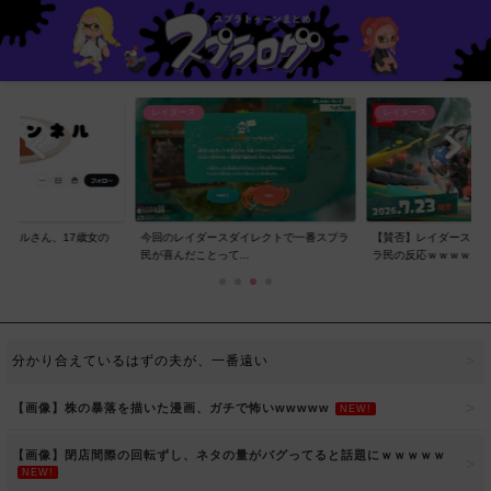
レイダース
レイダース
ンネルさん、17歳女の
今回のレイダースダイレクトで一番スプラ
【賛否】レイダースダ
..
民が喜んだことって...
ラ民の反応ｗｗｗｗ...
分かり合えているはずの夫が、一番遠い
【画像】株の暴落を描いた漫画、ガチで怖いwwwww
NEW!
【画像】閉店間際の回転ずし、ネタの量がバグってると話題にｗｗｗｗｗ
NEW!