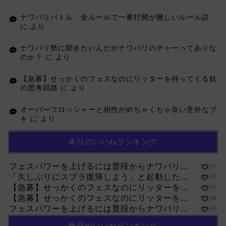
ナワバリバトル、全ルールで一番打開が難しいルール説
に
より
ナワバリ勢に聞きたいんだがナワバリのチャーってありな
のか？
に
より
【急募】せっかくのフェスなのにリッターを持ってくる奴
の思考回路
に
より
オーバーフロッシャーと相性がめちゃくちゃ良い意外なブ
キ
に
より
本日のいいねランキング
フェスパワーを上げるには普段からナワバリ...
+7
「久しぶりにスプラ復帰しよう」と起動した...
+7
【急募】せっかくのフェスなのにリッターを...
+7
【急募】せっかくのフェスなのにリッターを...
+5
フェスパワーを上げるには普段からナワバリ...
+5
昨日のいいねランキング