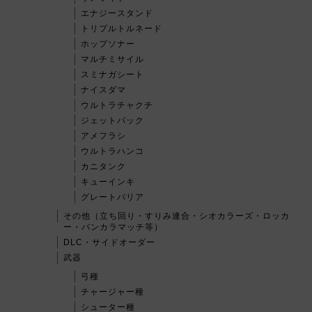
エナジースタンド
トリプルトルネード
ホップソナー
マルチミサイル
スミナガシート
ナイスダマ
ウルトラチャクチ
ジェットパック
アメフラシ
ウルトラハンコ
カニタンク
キューインキ
グレートバリア
その他（立ち回り・すりみ連合・シオカラーズ・ロッカ
ー・バンカラマッチ等）
DLC・サイドオーダー
武器
弓種
チャージャー種
シューター種