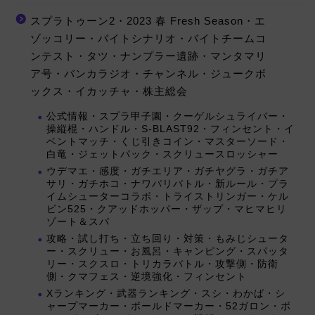
スプラトゥーン2・2023 春 Fresh Season・エ
ゾッコリー・バイトシナリオ・バイトチームコ
ンテスト・タツ・ナンプラー遺跡・マンタマリ
ア号・バンカラジオ・チャンネル・ジュークボ
ックス・イカッチャ・株主総会
公式情報・スプラ甲子園・クーゲルシュライバー・
操縦棍・ハンドル・S-BLAST92・フィンセント・イ
ベントマッチ・くじ引きコイン・マスターソード・
白竜・ジェットパック・スクリュースロッシャー
ウデマエ・感度・ガチエリア・ガチヤグラ・ガチア
サリ・ガチホコ・ナワバリバトル・新ルール・プラ
イムシューターコラボ・トライストリンガー・ケル
ビン525・クアッドホッパー・ザップ・マヒマヒリ
ゾート＆スパ
攻略・試し打ち・立ち回り・対策・もみじシュータ
ー・スクリュー・お風呂・キャンピング・スパッタ
リー・スクスロ・トリカラバトル・攻撃側・防衛
側・クマフェス・逆境強化・フィンセント
Xランキング・武器ランキング・スシ・わかば・シ
ャープマーカー・ボールドマーカー・52ガロン・ボ