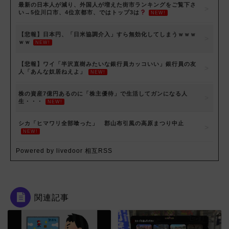
最新の日本人が減り、外国人が増えた街市ランキングをご覧下さ
い→5位川口市、4位京都市、ではトップ3は
NEW!
【悲報】日本円、「日米協調介入」すら無効化してしまうｗｗｗ
ｗｗ
NEW!
【悲報】ワイ「半沢直樹みたいな銀行員カッコいい」銀行員の友
人「あんな奴居ねえよ」
NEW!
株の資産7億円あるのに「株主優待」で生活してガンになる人
生・・・
NEW!
シカ「ヒマワリ全部喰った」 郡山布引風の高原まつり中止
NEW!
Powered by livedoor 相互RSS
関連記事