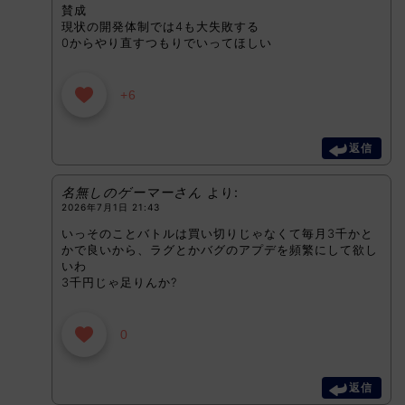
賛成
現状の開発体制では4も大失敗する
0からやり直すつもりでいってほしい
+6
返信
名無しのゲーマーさん
より:
2026年7月1日 21:43
いっそのことバトルは買い切りじゃなくて毎月3千かと
かで良いから、ラグとかバグのアプデを頻繁にして欲し
いわ
3千円じゃ足りんか?
0
返信