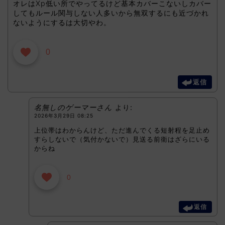
オレはXp低い所でやってるけど基本カバーこないしカバー
してもルール関与しない人多いから無双するにも近づかれ
ないようにするは大切やわ。
0
返信
名無しのゲーマーさん
より:
2026年3月29日 08:25
上位帯はわからんけど、ただ進んでくる短射程を足止め
すらしないで（気付かないで）見送る前衛はざらにいる
からね
0
返信