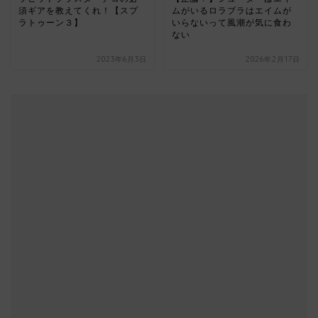
須ギアを教えてくれ！【スプ
ムがいるロラブラはエイムが
ラトゥーン３】
いらないって風潮が気に食わ
ない
2023年6月3日
2026年2月17日