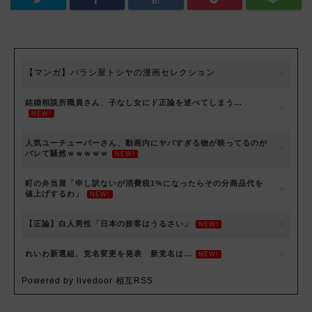
【マンガ】バラシ屋トシヤの漫画セレクション
結婚相談所職員さん、子なし女にド正論を述べてしまう…
NEW!
人気ユーチューバーさん、動画内にヤバすぎる物が映ってるのが
バレて騒然ｗｗｗｗｗ
NEW!
町の弁当屋「申し訳ないが消費税1%になったらその分商品代を
値上げするわ」
NEW!
【正論】白人男性「日本の接客はうるさい」
NEW!
れいわ新選組、党名変更を発表 新党名は...
NEW!
Powered by livedoor 相互RSS