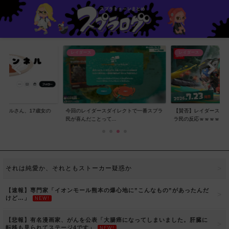
レイダース
レイダース
ンネルさん、17歳女の
今回のレイダースダイレクトで一番スプラ
【賛否】レイダースダ
..
民が喜んだことって...
ラ民の反応ｗｗｗｗ...
それは純愛か、それともストーカー疑惑か
【速報】専門家「イオンモール熊本の爆心地に”こんなもの”があったんだ
けど…」
NEW!
【悲報】有名漫画家、がんを公表「大腸癌になってしまいました。肝臓に
転移も見られてステージ4です」
NEW!