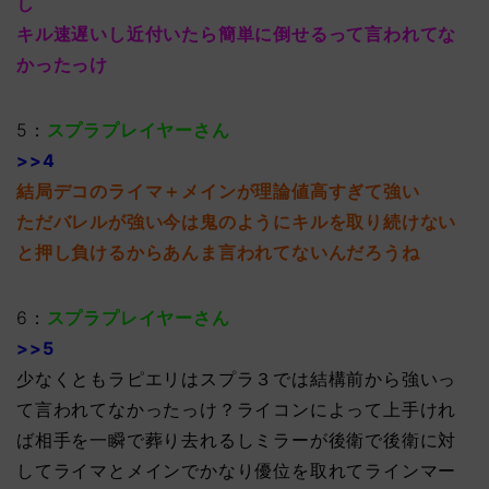
し
キル速遅いし近付いたら簡単に倒せるって言われてな
かったっけ
5：
スプラプレイヤーさん
>>4
結局デコのライマ＋メインが理論値高すぎて強い
ただバレルが強い今は鬼のようにキルを取り続けない
と押し負けるからあんま言われてないんだろうね
6：
スプラプレイヤーさん
>>5
少なくともラピエリはスプラ３では結構前から強いっ
て言われてなかったっけ？ライコンによって上手けれ
ば相手を一瞬で葬り去れるしミラーが後衛で後衛に対
してライマとメインでかなり優位を取れてラインマー