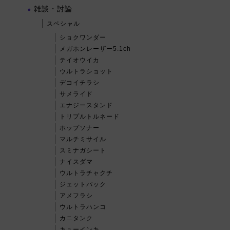
雑談・討論
スペシャル
ショクワンダー
メガホンレーザー5.1ch
テイオウイカ
ウルトラショット
デコイチラシ
サメライド
エナジースタンド
トリプルトルネード
ホップソナー
マルチミサイル
スミナガシート
ナイスダマ
ウルトラチャクチ
ジェットパック
アメフラシ
ウルトラハンコ
カニタンク
キューインキ