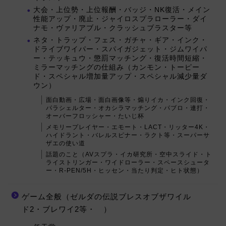
大会・上位勢・上位報酬・バッジ・NK復活・メイン
性能アップ・廃止・ジャイロスプラローラー・ダイ
ナモ・ヴァリアブル・クラッシュブラスター等
ネタ・トラップ・フェス・ガチャ・ギア・インク・
ドライブワイパー・スパイガジェット・ジムワイパ
ー・テッキュウ・懲罰マッチング・復活時間短縮・
ミラーマッチングの仕組み（カンモン・トーピー
ド・スペシャル増加量アップ・スペシャル減少量ダ
ウン）
面白動画・広場・面白画像等・煽りイカ・インク回復・
パラシェルター・オカシラマッチング・パブロ・連打・
オーバーフロッシャー・たいじ杯
メモリープレイヤー・エモート・LACT・リッター4K・
ハイドラント・バレルスピナー・ラクト等・スーパーサ
ザエの使い道
話題のこと（AVスプラ・イカ研究所・空中スライド・ト
ライストリンガー・ワイドローラー・スペースシュータ
ー・R-PEN/5H・ヒッセン・当たり判定・ヒト状態）
ゲーム全般（ゼルダの伝説ブレスオブザワイル
ド2・ブレワイ2等・ ）