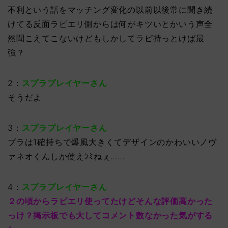
不利という話をマッチング変化の以前以後常に聞き続
けてる反面ラピエリ側からは何がキツいとかいう声全
然聞こえてこないけどもしかしてラピ持っとけば最
強？
2：
スプラプレイヤーさん
そうだよ
3：
スプラプレイヤーさん
ブラは1確持ちで爆風大きくてデザインのかわいいノヴ
ァネオくんしか使えﾝﾐねぇ……
4：
スプラプレイヤーさん
２の頃からラピエリ使ってたけどそんな評価高かった
っけ？掲示板でも大してコメント数なかった気がする