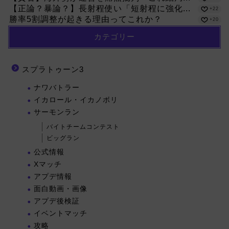
【正論？暴論？】長射程使い「短射程に強化...
+22
勝率5割調整が起きる理由ってこれか？
+20
カテゴリー
スプラトゥーン3
ナワバトラー
イカロール・イカノボリ
サーモンラン
バイトチームコンテスト
ビッグラン
公式情報
Xマッチ
アプデ情報
面白動画・画像
アプデ後検証
イベントマッチ
攻略