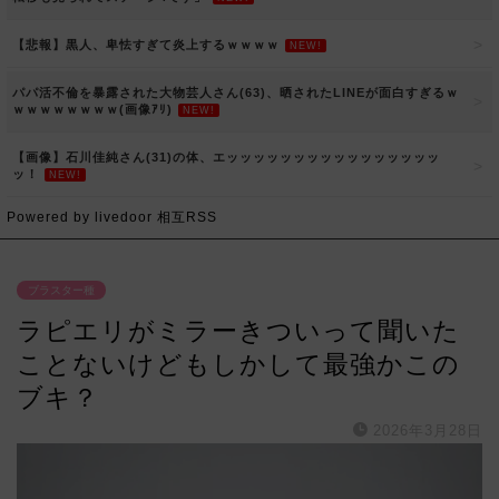
【悲報】黒人、卑怯すぎて炎上するｗｗｗｗ
NEW!
パパ活不倫を暴露された大物芸人さん(63)、晒されたLINEが面白すぎるｗ
ｗｗｗｗｗｗｗｗ(画像ｱﾘ)
NEW!
【画像】石川佳純さん(31)の体、エッッッッッッッッッッッッッッッッ
ッ！
NEW!
Powered by livedoor 相互RSS
ブラスター種
ラピエリがミラーきついって聞いた
ことないけどもしかして最強かこの
ブキ？
2026年3月28日