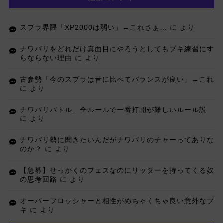
スプラ界隈「XP2000は弱い」←これさぁ…
に
より
ナワバリをどれだけ真面目にやろうとしてもブキ練習にす
らならない理由
に
より
古参勢「今のスプラは昔に比べてバランスが良い」←これ
に
より
ナワバリバトル、全ルールで一番打開が難しいルール説
に
より
ナワバリ勢に聞きたいんだがナワバリのチャーってありな
のか？
に
より
【急募】せっかくのフェスなのにリッターを持ってくる奴
の思考回路
に
より
オーバーフロッシャーと相性がめちゃくちゃ良い意外なブ
キ
に
より