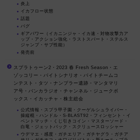
炎上
イカフロー状態
話題
バグ
ギアパワー（イカニンジャ・イカ速・対物攻撃力ア
ップ・アクション強化・ラストスパート・ステルス
ジャンプ・サブ性能）
発売前
スプラトゥーン2・2023 春 Fresh Season・エ
ゾッコリー・バイトシナリオ・バイトチームコ
ンテスト・タツ・ナンプラー遺跡・マンタマリ
ア号・バンカラジオ・チャンネル・ジュークボ
ックス・イカッチャ・株主総会
公式情報・スプラ甲子園・クーゲルシュライバー・
操縦棍・ハンドル・S-BLAST92・フィンセント・イ
ベントマッチ・くじ引きコイン・マスターソード・
白竜・ジェットパック・スクリュースロッシャー
ウデマエ・感度・ガチエリア・ガチヤグラ・ガチア
サリ・ガチホコ・ナワバリバトル・新ルール・プラ