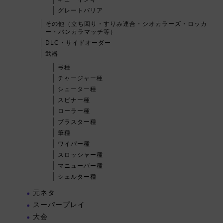
グレートバリア
その他（立ち回り・すりみ連合・シオカラーズ・ロッカ
ー・バンカラマッチ等）
DLC・サイドオーダー
武器
弓種
チャージャー種
シューター種
スピナー種
ローラー種
ブラスター種
筆種
ワイパー種
スロッシャー種
マニューバー種
シェルター種
元ネタ
スーパープレイ
大会