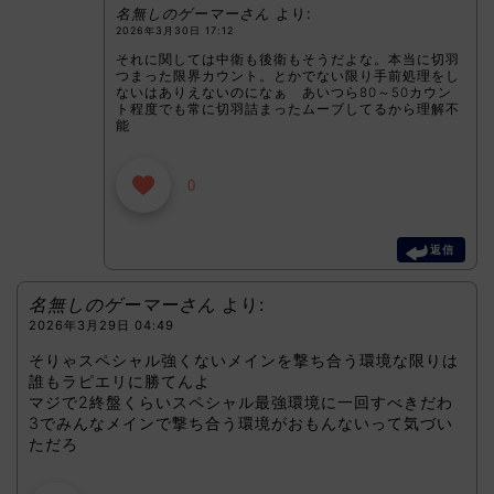
名無しのゲーマーさん
より:
2026年3月30日 17:12
それに関しては中衛も後衛もそうだよな。本当に切羽
つまった限界カウント。とかでない限り手前処理をし
ないはありえないのになぁ あいつら80～50カウン
ト程度でも常に切羽詰まったムーブしてるから理解不
能
0
返信
名無しのゲーマーさん
より:
2026年3月29日 04:49
そりゃスペシャル強くないメインを撃ち合う環境な限りは
誰もラピエリに勝てんよ
マジで2終盤くらいスペシャル最強環境に一回すべきだわ
3でみんなメインで撃ち合う環境がおもんないって気づい
ただろ