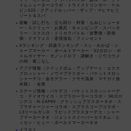
イムシューターコラボ・トライストリンガー・ケル
ビン525・クアッドホッパー・ザップ・マヒマヒリ
ゾート＆スパ
攻略・試し打ち・立ち回り・対策・もみじシュータ
ー・スクリュー・お風呂・キャンピング・スパッタ
リー・スクスロ・トリカラバトル・攻撃側・防衛
側・クマフェス・逆境強化・フィンセント
Xランキング・武器ランキング・スシ・わかば・シ
ャープマーカー・ボールドマーカー・52ガロン・ボ
トルガイザー・ガノンドロフ・謎解き・ジウコウメ
の祠・着こなし
アプデ情報（クイックボム・アップデート・エクス
プロッシャー・ノヴァブラスター・バケットスロッ
シャーデコ・金モデラー・クサヤ温泉・マテガイ放
水路）・金策
ステージ情報・バケデコ・バケットスロッシャーデ
コ・テイオウイカ・スプラローラーコラボ・.96ガロ
ンデコ・N-ZAP89・クラッシュブラスターネオ・ス
プラチャージャーコラボ・スプラスコープコラボ・
L3リールガンD・ラピッドブラスターデコ・シャー
プマーカーネオ・ジェットスイーパーカスタム・ヒ
ッセン・ヒュー・ボールドマーカーネオ
イラスト