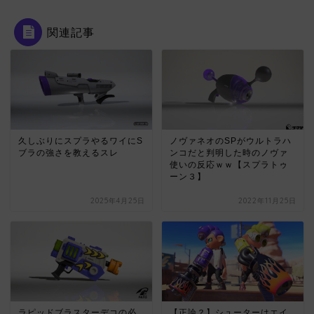
関連記事
久しぶりにスプラやるワイにS
ノヴァネオのSPがウルトラハ
ブラの強さを教えるスレ
ンコだと判明した時のノヴァ
使いの反応ｗｗ【スプラトゥ
ーン３】
2025年4月25日
2022年11月25日
ラピッドブラスターデコの必
【正論？】シューターはエイ