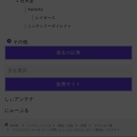
任天堂
Switch2
レイダース
ニンテンドーダイレクト
その他
過去の記事
提携サイト
しぃアンテナ
にゅーぷる
HOME
スプラトゥーン3
雑談・討論
武器
ブラスター種
ラピエリがミラーきついって聞いたことないけどもしかして最強かこのブキ？