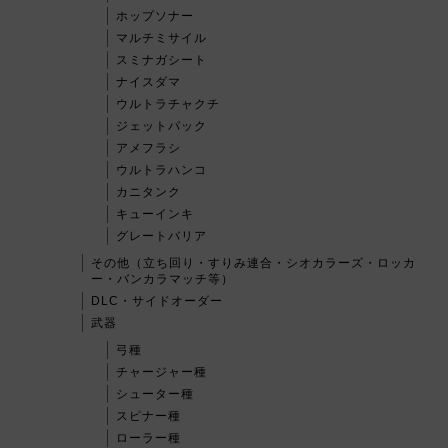
ホップソナー
マルチミサイル
スミナガシート
ナイスダマ
ウルトラチャクチ
ジェットパック
アメフラシ
ウルトラハンコ
カニタンク
キューインキ
グレートバリア
その他（立ち回り・すりみ連合・シオカラーズ・ロッカ
ー・バンカラマッチ等）
DLC・サイドオーダー
武器
弓種
チャージャー種
シューター種
スピナー種
ローラー種