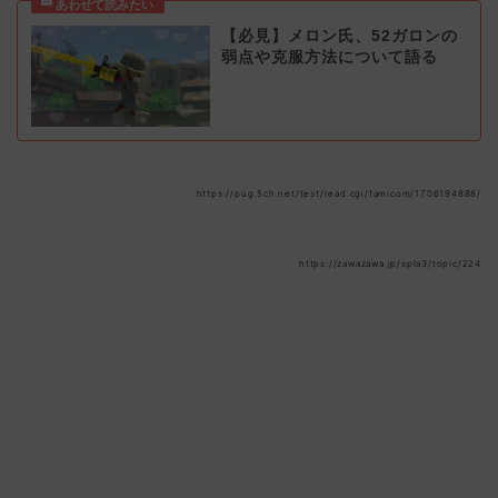
【必見】メロン氏、52ガロンの
弱点や克服方法について語る
https://pug.5ch.net/test/read.cgi/famicom/1706194888/
https://zawazawa.jp/spla3/topic/224