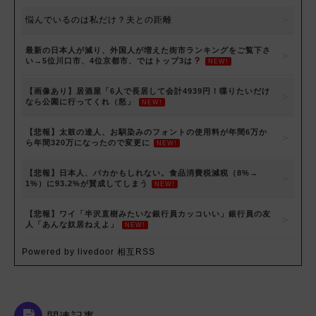
悩んでいるのは私だけ？夫との距離
最新の日本人が減り、外国人が増えた街市ランキングをご覧下さ
い→5位川口市、4位京都市、ではトップ3は
NEW!
【画像あり】居酒屋「6人で長居して会計4939円！喋りたいだけ
なら公園に行ってくれ（怒」
NEW!
【悲報】太鼓の達人、お馴染みのフォントの使用料が年間6万か
ら年間320万になったので変更に
NEW!
【悲報】日本人、バカかもしれない。食品消費税減税（8%→
1%）に93.2%が賛成してしまう
NEW!
【悲報】ワイ「半沢直樹みたいな銀行員カッコいい」銀行員の友
人「あんな奴居ねえよ」
NEW!
Powered by livedoor 相互RSS
関連記事