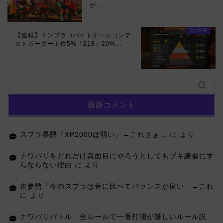
が...
【速報】ドンブラコバイトチームコンテ
ストボーダー上位5%「218」20%...
最新コメント
スプラ界隈「XP2000は弱い」←これさぁ…
に
より
ナワバリをどれだけ真面目にやろうとしてもブキ練習にす
らならない理由
に
より
古参勢「今のスプラは昔に比べてバランスが良い」←これ
に
より
ナワバリバトル、全ルールで一番打開が難しいルール説