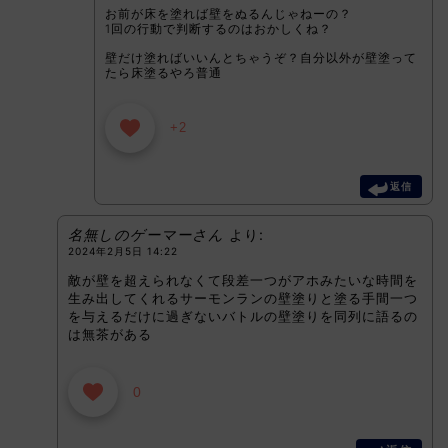
お前が床を塗れば壁をぬるんじゃねーの？
1回の行動で判断するのはおかしくね？
壁だけ塗ればいいんとちゃうぞ？自分以外が壁塗って
たら床塗るやろ普通
+2
返信
名無しのゲーマーさん
より:
2024年2月5日 14:22
敵が壁を超えられなくて段差一つがアホみたいな時間を
生み出してくれるサーモンランの壁塗りと塗る手間一つ
を与えるだけに過ぎないバトルの壁塗りを同列に語るの
は無茶がある
0