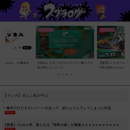
レイダース
レイダース
ンネルさん、17歳女の
今回のレイダースダイレクトで一番スプラ
【賛否】レイダースダ
..
民が喜んだことって...
ラ民の反応ｗｗｗｗ...
【マンガ】ぜんぶ私が中心
一般作だけどエロいシーンがあって、妙にムラムラしてしまった作品
NEW!
【朗報】Vtuber界、新たなる『弱男の姫』が爆誕ｗｗｗｗｗｗｗｗｗｗｗ
NEW!