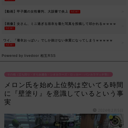
【動画】甲子園の女性審判、大誤審で炎上
NEW!
【画像】女さん、ミニ過ぎる浴衣を着た写真を投稿して叩かれるｗｗｗｗ
NEW!
ワイ、「着衣おっばい」でしか抜けない体質になってしまうｗｗｗｗｗ
NEW!
Powered by livedoor 相互RSS
その他（立ち回り・すりみ連合・シオカラーズ・ロッカー・バンカラマッチ等）
メロン氏を始め上位勢は空いてる時間
に『壁塗り』を意識しているという事
実
2024年2月5日