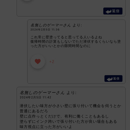
返信
名無しのゲーマーさん
より:
2024年2月5日 11:36
これ常に壁塗ってると思ってる人いるよね
復帰時間の計算もしないでただ潜伏するくらいなら塗
った方がいいとかの隙間時間なのに
+2
返信
名無しのゲーマーさん
より:
2024年2月5日 11:42
潜伏したい味方が小さい壁に張り付いて機会を伺うとか
普通にあるだろ
壁に点作っとくだけで、有利に働くこともあるし
塗らずにインク跨いで張り付いた方が良い場合もある
味方視点に立った方がいいよ