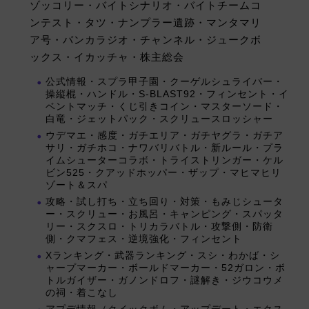
ゾッコリー・バイトシナリオ・バイトチームコ
ンテスト・タツ・ナンプラー遺跡・マンタマリ
ア号・バンカラジオ・チャンネル・ジュークボ
ックス・イカッチャ・株主総会
公式情報・スプラ甲子園・クーゲルシュライバー・
操縦棍・ハンドル・S-BLAST92・フィンセント・イ
ベントマッチ・くじ引きコイン・マスターソード・
白竜・ジェットパック・スクリュースロッシャー
ウデマエ・感度・ガチエリア・ガチヤグラ・ガチア
サリ・ガチホコ・ナワバリバトル・新ルール・プラ
イムシューターコラボ・トライストリンガー・ケル
ビン525・クアッドホッパー・ザップ・マヒマヒリ
ゾート＆スパ
攻略・試し打ち・立ち回り・対策・もみじシュータ
ー・スクリュー・お風呂・キャンピング・スパッタ
リー・スクスロ・トリカラバトル・攻撃側・防衛
側・クマフェス・逆境強化・フィンセント
Xランキング・武器ランキング・スシ・わかば・シ
ャープマーカー・ボールドマーカー・52ガロン・ボ
トルガイザー・ガノンドロフ・謎解き・ジウコウメ
の祠・着こなし