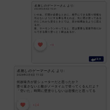
名無しのゲーマーさん
より:
2024年2月5日 15:01
いやあ、打開が必要なときに、相手にできる限り情報を
与えないようにする事を考えれば、先に壁が塗ってある
のとこれから塗るときとでは、差が結構あるように思え
るが。
後、サーモンランやってると、壁は重要な退避手段だか
らできる限り塗っとく癖はあるが。
+4
返信
名無しのゲーマーさん
より:
2024年2月5日 11:32
何故味方が皆シューターだと思ったか？
塗り返さないと敵がノータイムで登ってくるんだよ？
「空いた」時間に壁塗りしないは怠慢だと思ってる
+14