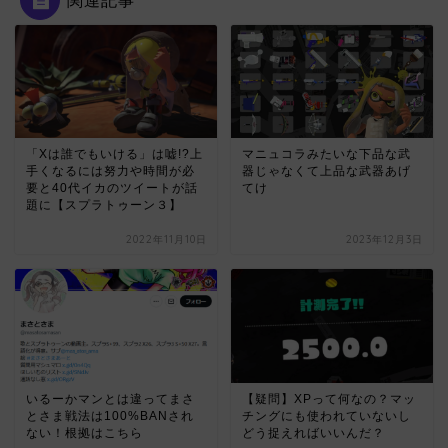
「Xは誰でもいける」は嘘!?上
マニュコラみたいな下品な武
手くなるには努力や時間が必
器じゃなくて上品な武器あげ
要と40代イカのツイートが話
てけ
題に【スプラトゥーン３】
2022年11月10日
2023年12月3日
いるーかマンとは違ってまさ
【疑問】XPって何なの？マッ
とさま戦法は100%BANされ
チングにも使われていないし
ない！根拠はこちら
どう捉えればいいんだ？