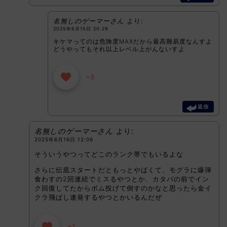
名無しのゲーマーさん
より:
2025年6月15日 20:29
キケマってのは危険度MAXだから最高難易度なんすよ
どうやってもそれ以上レベル上がんないすよ
+8
返信
名無しのゲーマーさん
より:
2025年6月16日 12:06
そういうやつってどこのランク帯でもいるよな
さらに伝底スタートだともっとやばくて、モグラに爆弾
食わすの2回連続でミスるやつとか、カタパの前でイン
ク回復してたからボム投げて倒すのかなと思ったら金イ
クラ飛ばし連発するやつとかいるんだぜ
+1