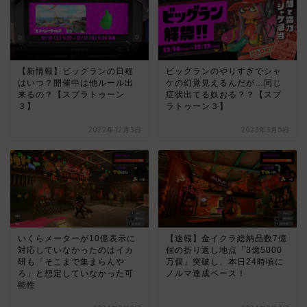
【新情報】ビッグランの日程
ビッグランのやりすぎでシャ
はいつ？開催中は他ルール出
ケの幻覚見えるんだが…同じ
来るの？【スプラトゥーン
症状出てる奴おる？？【スプ
３】
ラトゥーン３】
2022年12月3日
2023年3月5日
いくらメーターが10億表示に
【速報】金イクラ総納品数7億
対応していなかったのはイカ
個の折り返し地点「3億5000
研も「そこまで集まらんや
万個」突破し、本日24時頃に
ろ」と想定していなかった可
ノルマ達成ペース！
能性