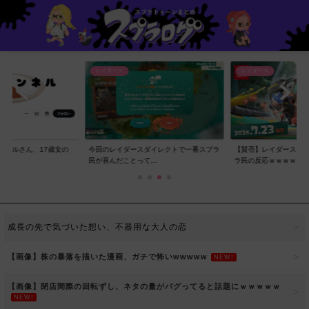
レイダース
レイダース
ンネルさん、17歳女の
今回のレイダースダイレクトで一番スプラ
【賛否】レイダースダ
..
民が喜んだことって...
ラ民の反応ｗｗｗｗ...
成長の先で気づいた想い、不器用な大人の恋
【画像】株の暴落を描いた漫画、ガチで怖いwwwww
NEW!
【画像】閉店間際の回転ずし、ネタの量がバグってると話題にｗｗｗｗｗ
NEW!