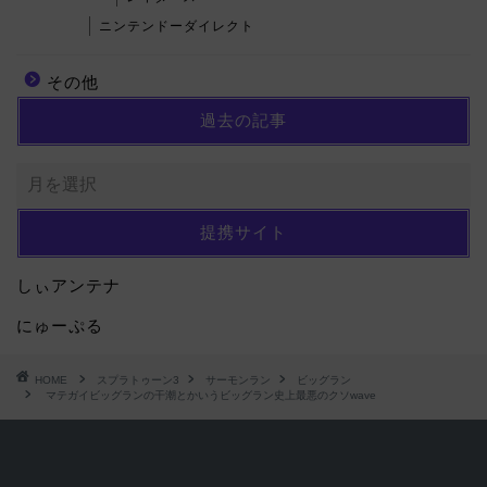
ニンテンドーダイレクト
その他
過去の記事
提携サイト
しぃアンテナ
にゅーぷる
HOME
スプラトゥーン3
サーモンラン
ビッグラン
マテガイビッグランの干潮とかいうビッグラン史上最悪のクソwave