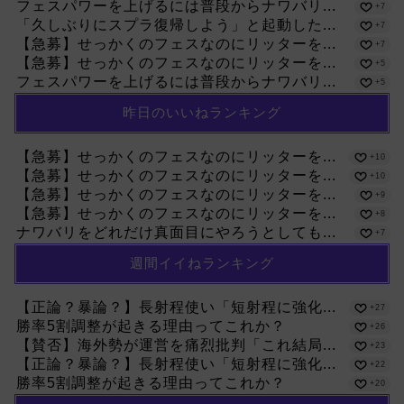
フェスパワーを上げるには普段からナワバリ...
+7
「久しぶりにスプラ復帰しよう」と起動した...
+7
【急募】せっかくのフェスなのにリッターを...
+7
【急募】せっかくのフェスなのにリッターを...
+5
フェスパワーを上げるには普段からナワバリ...
+5
昨日のいいねランキング
【急募】せっかくのフェスなのにリッターを...
+10
【急募】せっかくのフェスなのにリッターを...
+10
【急募】せっかくのフェスなのにリッターを...
+9
【急募】せっかくのフェスなのにリッターを...
+8
ナワバリをどれだけ真面目にやろうとしても...
+7
週間イイねランキング
【正論？暴論？】長射程使い「短射程に強化...
+27
勝率5割調整が起きる理由ってこれか？
+26
【賛否】海外勢が運営を痛烈批判「これ結局...
+23
【正論？暴論？】長射程使い「短射程に強化...
+22
勝率5割調整が起きる理由ってこれか？
+20