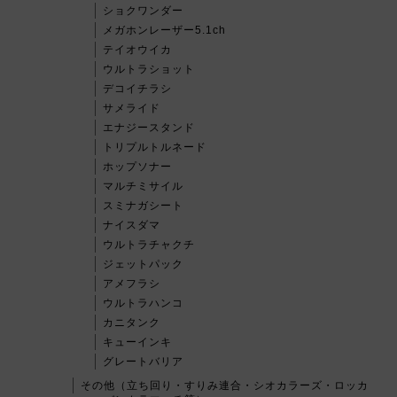
ショクワンダー
メガホンレーザー5.1ch
テイオウイカ
ウルトラショット
デコイチラシ
サメライド
エナジースタンド
トリプルトルネード
ホップソナー
マルチミサイル
スミナガシート
ナイスダマ
ウルトラチャクチ
ジェットパック
アメフラシ
ウルトラハンコ
カニタンク
キューインキ
グレートバリア
その他（立ち回り・すりみ連合・シオカラーズ・ロッカ