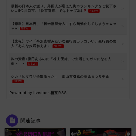
最新の日本人が減り、外国人が増えた街市ランキングをご覧下さ
い→5位川口市、4位京都市、ではトップ3は
NEW!
【悲報】日本円、「日米協調介入」すら無効化してしまうｗｗｗ
ｗｗ
NEW!
【悲報】ワイ「半沢直樹みたいな銀行員カッコいい」銀行員の友
人「あんな奴居ねえよ」
NEW!
株の資産7億円あるのに「株主優待」で生活してガンになる人
生・・・
NEW!
シカ「ヒマワリ全部喰った」 郡山布引風の高原まつり中止
NEW!
Powered by livedoor 相互RSS
関連記事