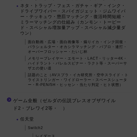
ネタ・トラップ・フェス・ガチャ・ギア・インク・
ドライブワイパー・スパイガジェット・ジムワイパ
ー・テッキュウ・懲罰マッチング・復活時間短縮・
ミラーマッチングの仕組み（カンモン・トーピー
ド・スペシャル増加量アップ・スペシャル減少量ダ
ウン）
面白動画・広場・面白画像等・煽りイカ・インク回復・
パラシェルター・オカシラマッチング・パブロ・連打・
オーバーフロッシャー・たいじ杯
メモリープレイヤー・エモート・LACT・リッター4K・
ハイドラント・バレルスピナー・ラクト等・スーパーサ
ザエの使い道
話題のこと（AVスプラ・イカ研究所・空中スライド・ト
ライストリンガー・ワイドローラー・スペースシュータ
ー・R-PEN/5H・ヒッセン・当たり判定・ヒト状態）
ゲーム全般（ゼルダの伝説ブレスオブザワイル
ド2・ブレワイ2等・ ）
任天堂
Switch2
レイダース