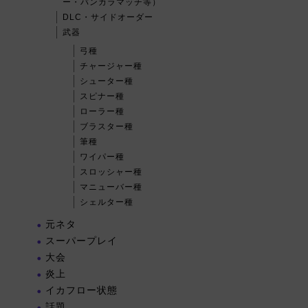
ー・バンカラマッチ等）
DLC・サイドオーダー
武器
弓種
チャージャー種
シューター種
スピナー種
ローラー種
ブラスター種
筆種
ワイパー種
スロッシャー種
マニューバー種
シェルター種
元ネタ
スーパープレイ
大会
炎上
イカフロー状態
話題