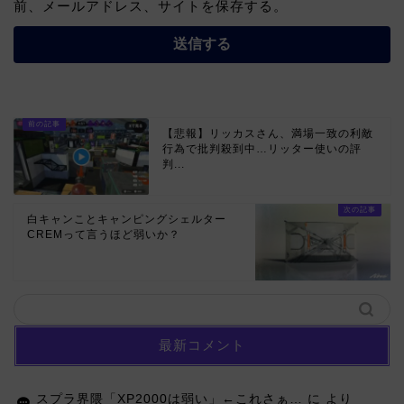
前、メールアドレス、サイトを保存する。
【悲報】リッカスさん、満場一致の利敵
行為で批判殺到中…リッター使いの評
判...
白キャンことキャンピングシェルター
CREMって言うほど弱いか？
最新コメント
スプラ界隈「XP2000は弱い」←これさぁ…
に
より