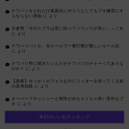
ナワバリをどれだけ真面目にやろうとしてもブキ練習にす
らならない理由
に
より
古参勢「今のスプラは昔に比べてバランスが良い」←これ
に
より
ナワバリバトル、全ルールで一番打開が難しいルール説
に
より
ナワバリ勢に聞きたいんだがナワバリのチャーってありな
のか？
に
より
【急募】せっかくのフェスなのにリッターを持ってくる奴
の思考回路
に
より
オーバーフロッシャーと相性がめちゃくちゃ良い意外なブ
キ
に
より
本日のいいねランキング