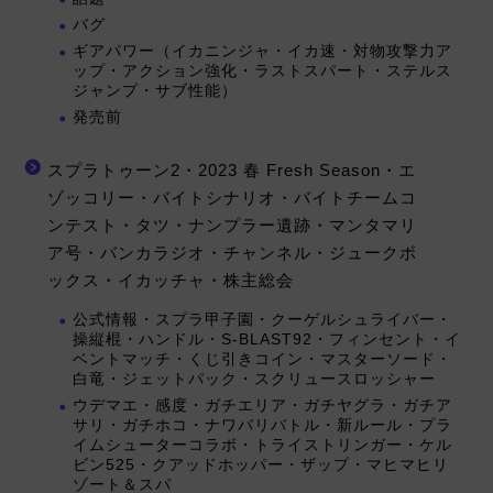
バグ
ギアパワー（イカニンジャ・イカ速・対物攻撃力ア
ップ・アクション強化・ラストスパート・ステルス
ジャンプ・サブ性能）
発売前
スプラトゥーン2・2023 春 Fresh Season・エ
ゾッコリー・バイトシナリオ・バイトチームコ
ンテスト・タツ・ナンプラー遺跡・マンタマリ
ア号・バンカラジオ・チャンネル・ジュークボ
ックス・イカッチャ・株主総会
公式情報・スプラ甲子園・クーゲルシュライバー・
操縦棍・ハンドル・S-BLAST92・フィンセント・イ
ベントマッチ・くじ引きコイン・マスターソード・
白竜・ジェットパック・スクリュースロッシャー
ウデマエ・感度・ガチエリア・ガチヤグラ・ガチア
サリ・ガチホコ・ナワバリバトル・新ルール・プラ
イムシューターコラボ・トライストリンガー・ケル
ビン525・クアッドホッパー・ザップ・マヒマヒリ
ゾート＆スパ