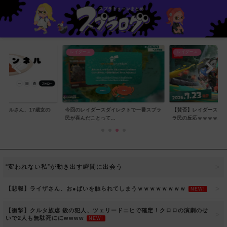
レイダース
レイダース
ンネルさん、17歳女の
今回のレイダースダイレクトで一番スプラ
【賛否】レイダースダ
..
民が喜んだことって...
ラ民の反応ｗｗｗｗ...
“変われない私”が動き出す瞬間に出会う
【悲報】ライザさん、お●ぱいを触られてしまうｗｗｗｗｗｗｗｗ
NEW!
【衝撃】クルタ族虐 殺の犯人、ツェリードニヒで確定！クロロの演劇のせ
いで2人も無駄死ににwwww
NEW!