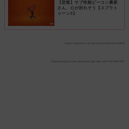
【悲報】サブ性能ビーコン農家
さん、心が折れそう【スプラト
ゥーン3】
https://splatoon-torikara.com/archives/33818
https://pug.5ch.net/test/read.cgi/famicom/1707086191/