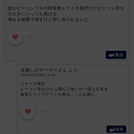
誰かビーコンブキの対策教えてくれ相手だけビーコン持ち
のときにいっつも負ける
壊せる範囲で壊すけど押し切られるんだ
+2
返信
名無しのゲーマーさん
より:
2024年2月18日 14:03
ソナーで壊す
ビーコン見かけたら飛んで無いか一回上を見る
確実にワイプアウトを取る…こんな感じ
+4
返信