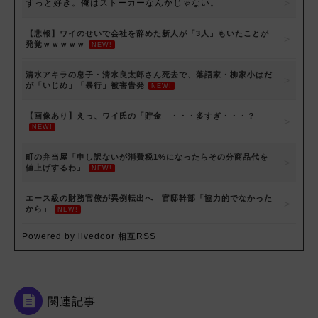
ずっと好き。俺はストーカーなんかじゃない。
【悲報】ワイのせいで会社を辞めた新人が「3人」もいたことが
発覚ｗｗｗｗｗ
NEW!
清水アキラの息子・清水良太郎さん死去で、落語家・柳家小はだ
が「いじめ」「暴行」被害告発
NEW!
【画像あり】えっ、ワイ氏の「貯金」・・・多すぎ・・・？
NEW!
町の弁当屋「申し訳ないが消費税1%になったらその分商品代を
値上げするわ」
NEW!
エース級の財務官僚が異例転出へ 官邸幹部「協力的でなかった
から」
NEW!
Powered by livedoor 相互RSS
関連記事