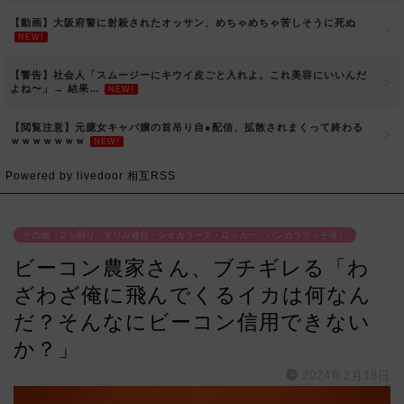
【動画】大阪府警に射殺されたオッサン、めちゃめちゃ苦しそうに死ぬ
NEW!
【警告】社会人「スムージーにキウイ皮ごと入れよ。これ美容にいいんだ
よね〜」→ 結果…
NEW!
【閲覧注意】元臆女キャバ嬢の首吊り自●配信、拡散されまくって終わる
ｗｗｗｗｗｗｗ
NEW!
Powered by livedoor 相互RSS
その他（立ち回り・すりみ連合・シオカラーズ・ロッカー・バンカラマッチ等）
ビーコン農家さん、ブチギレる「わ
ざわざ俺に飛んでくるイカは何なん
だ？そんなにビーコン信用できない
か？」
2024年2月18日