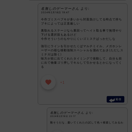
名無しのゲーマーさん
より:
2024年2月18日 19:47
今作ゴミスペブキが多いから対面負けしてる時点で持ち
ブキによっては正直厳しい
裏取れるステージなら裏回ってヘイト取る事で無理やり
下げる選択肢もあるけど
今作そういうのもやりにくいゴミステばっかだしな
強引にラインを引かせたくばマルチミイル、メガホンレ
ーザーの様な移動強制スペシャルを溜めておき(ただしス
ミナガは除く)
味方が前に出てくれたタイミングで発動して、自分も前
に出て物量ゴリ押しでキルして引かせるとかになってく
る
+1
返信
名無しのゲーマーさん
より:
2024年2月18日 23:17
難そうだな…書いてくれたの試して色々模索してみるわ