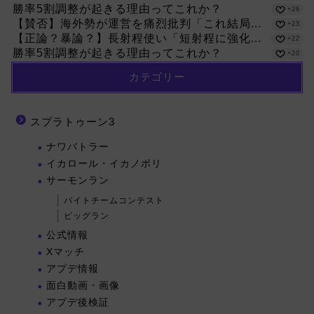
勝率5割調整が起きる理由ってこれか？
+26
【賛否】海外勢が運営を痛烈批判「これ結局...
+23
【正論？暴論？】長射程使い「短射程に強化...
+22
勝率5割調整が起きる理由ってこれか？
+20
カテゴリー
スプラトゥーン3
ナワバトラー
イカロール・イカノボリ
サーモンラン
バイトチームコンテスト
ビッグラン
公式情報
Xマッチ
アプデ情報
面白動画・画像
アプデ後検証