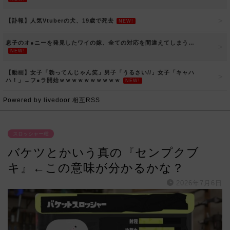
【訃報】人気Vtuberの犬、19歳で死去
NEW!
息子のオ●ニーを発見したワイの嫁、全ての対応を間違えてしまう…
NEW!
【動画】女子「勃ってんじゃん笑」男子「うるさい//」女子「キャハ
ハ！」→フ●ラ開始ｗｗｗｗｗｗｗｗｗｗ
NEW!
Powered by livedoor 相互RSS
スロッシャー種
バケツとかいう真の『センプクブ
キ』←この意味が分かるかな？
2026年7月6日