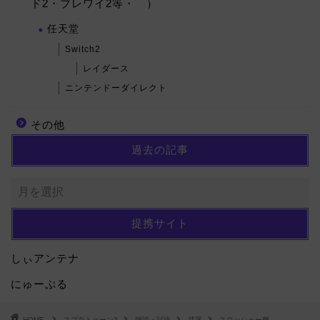
ド2・ブレワイ2等・ ）
任天堂
Switch2
レイダース
ニンテンドーダイレクト
その他
過去の記事
提携サイト
しぃアンテナ
にゅーぷる
HOME
スプラトゥーン3
雑談・討論
武器
スロッシャー種