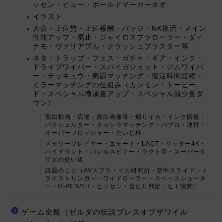
ッセン・ヒュー・ボールドマーカーネオ
イラスト
大会・上位勢・上位報酬・バッジ・NK復活・メイン
性能アップ・廃止・ジャイロスプラローラー・ダイ
ナモ・ヴァリアブル・クラッシュブラスター等
ネタ・トラップ・フェス・ガチャ・ギア・インク・
ドライブワイパー・スパイガジェット・ジムワイパ
ー・テッキュウ・懲罰マッチング・復活時間短縮・
ミラーマッチングの仕組み（カンモン・トーピー
ド・スペシャル増加量アップ・スペシャル減少量ダ
ウン）
面白動画・広場・面白画像等・煽りイカ・インク回復・
パラシェルター・オカシラマッチング・パブロ・連打・
オーバーフロッシャー・たいじ杯
メモリープレイヤー・エモート・LACT・リッター4K・
ハイドラント・バレルスピナー・ラクト等・スーパーサ
ザエの使い道
話題のこと（AVスプラ・イカ研究所・空中スライド・ト
ライストリンガー・ワイドローラー・スペースシュータ
ー・R-PEN/5H・ヒッセン・当たり判定・ヒト状態）
ゲーム全般（ゼルダの伝説ブレスオブザワイル