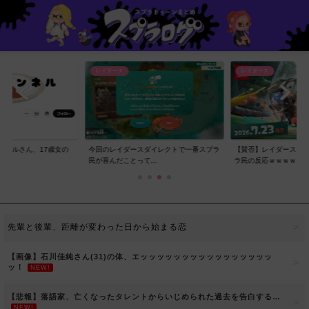
レイダース
レイダース
ンネルさん、17歳女の
今回のレイダースダイレクトで一番スプラ
【賛否】レイダースダ
..
民が喜んだことって...
ラ民の反応ｗｗｗｗ...
先輩と後輩、距離が変わった日から始まる恋
【画像】石川佳純さん(31)の体、エッッッッッッッッッッッッッッッッ
ッ！
NEW!
【悲報】落語家、亡くなったタレントからいじめられた過去を告白する…
NEW!