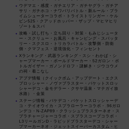
ウデマエ・感度・ガチエリア・ガチヤグラ・ガチア
サリ・ガチホコ・ナワバリバトル・新ルール・プラ
イムシューターコラボ・トライストリンガー・ケル
ビン525・クアッドホッパー・ザップ・マヒマヒリ
ゾート＆スパ
攻略・試し打ち・立ち回り・対策・もみじシュータ
ー・スクリュー・お風呂・キャンピング・スパッタ
リー・スクスロ・トリカラバトル・攻撃側・防衛
側・クマフェス・逆境強化・フィンセント
Xランキング・武器ランキング・スシ・わかば・シ
ャープマーカー・ボールドマーカー・52ガロン・ボ
トルガイザー・ガノンドロフ・謎解き・ジウコウメ
の祠・着こなし
アプデ情報（クイックボム・アップデート・エクス
プロッシャー・ノヴァブラスター・バケットスロッ
シャーデコ・金モデラー・クサヤ温泉・マテガイ放
水路）・金策
ステージ情報・バケデコ・バケットスロッシャーデ
コ・テイオウイカ・スプラローラーコラボ・.96ガロ
ンデコ・N-ZAP89・クラッシュブラスターネオ・ス
プラチャージャーコラボ・スプラスコープコラボ・
L3リールガンD・ラピッドブラスターデコ・シャー
プマーカーネオ・ジェットスイーパーカスタム・ヒ