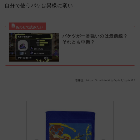
自分で使うバケは異様に弱い
バケツが一番強いのは最前線？
それとも中衛？
引用元：https://z.wikiwiki.jp/spla3/topic/12