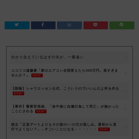
分かり合えているはずの夫が、一番遠い
ココリコ遠藤妻「家のエアコン全部変えたら300万円。高すぎま
せんか？」
NEW!
【朗報】シャウエッセン公式、こういうのでいいんだよ丼を作る
NEW!
【事件】警察官発砲、「命中後に自傷行為して死亡」が無かった
ことにされる
NEW!
彼女「正直デートよりもその後の○○の方が楽しみ。最初から直
行でよくない？」→すごいことになる・・・・・・
NEW!