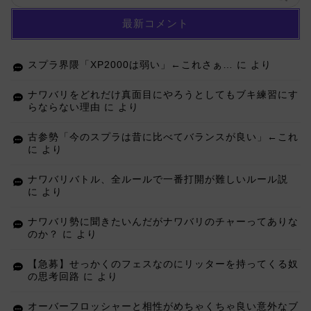
最新コメント
スプラ界隈「XP2000は弱い」←これさぁ…
に
より
ナワバリをどれだけ真面目にやろうとしてもブキ練習にす
らならない理由
に
より
古参勢「今のスプラは昔に比べてバランスが良い」←これ
に
より
ナワバリバトル、全ルールで一番打開が難しいルール説
に
より
ナワバリ勢に聞きたいんだがナワバリのチャーってありな
のか？
に
より
【急募】せっかくのフェスなのにリッターを持ってくる奴
の思考回路
に
より
オーバーフロッシャーと相性がめちゃくちゃ良い意外なブ