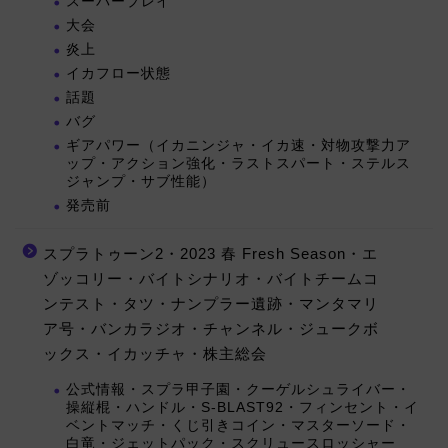
スーパープレイ
大会
炎上
イカフロー状態
話題
バグ
ギアパワー（イカニンジャ・イカ速・対物攻撃力ア
ップ・アクション強化・ラストスパート・ステルス
ジャンプ・サブ性能）
発売前
スプラトゥーン2・2023 春 Fresh Season・エ
ゾッコリー・バイトシナリオ・バイトチームコ
ンテスト・タツ・ナンプラー遺跡・マンタマリ
ア号・バンカラジオ・チャンネル・ジュークボ
ックス・イカッチャ・株主総会
公式情報・スプラ甲子園・クーゲルシュライバー・
操縦棍・ハンドル・S-BLAST92・フィンセント・イ
ベントマッチ・くじ引きコイン・マスターソード・
白竜・ジェットパック・スクリュースロッシャー