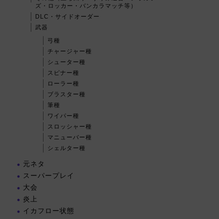
ズ・ロッカー・バンカラマッチ等）
DLC・サイドオーダー
武器
弓種
チャージャー種
シューター種
スピナー種
ローラー種
ブラスター種
筆種
ワイパー種
スロッシャー種
マニューバー種
シェルター種
元ネタ
スーパープレイ
大会
炎上
イカフロー状態