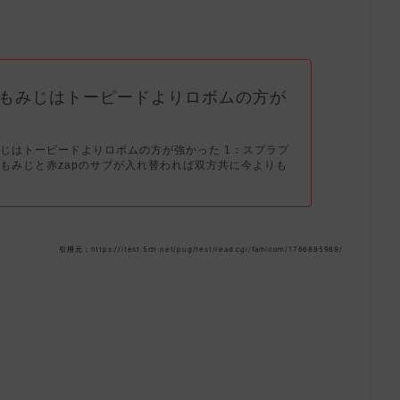
もみじはトーピードよりロボムの方が
じはトーピードよりロボムの方が強かった 1：スプラプ
もみじと赤zapのサブが入れ替われば双方共に今よりも
引用元：https://itest.5ch.net/pug/test/read.cgi/famicom/1766885989/