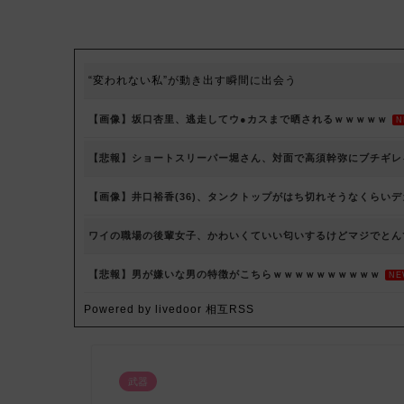
“変われない私”が動き出す瞬間に出会う
【画像】坂口杏里、逃走してウ●カスまで晒されるｗｗｗｗｗ
N
【悲報】ショートスリーパー堀さん、対面で高須幹弥にブチギレ
【画像】井口裕香(36)、タンクトップがはち切れそうなくらい
ワイの職場の後輩女子、かわいくていい匂いするけどマジでとん
【悲報】男が嫌いな男の特徴がこちらｗｗｗｗｗｗｗｗｗｗ
NE
Powered by livedoor 相互RSS
武器