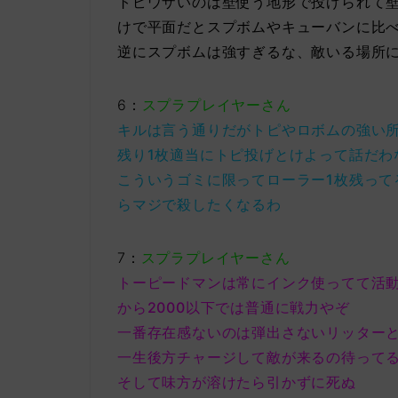
トピウザいのは壁使う地形で投げられて
けで平面だとスプボムやキューバンに比
逆にスプボムは強すぎるな、敵いる場所
6：
スプラプレイヤーさん
キルは言う通りだがトピやロボムの強い
残り1枚適当にトピ投げとけよって話だわ
こういうゴミに限ってローラー1枚残って
らマジで殺したくなるわ
7：
スプラプレイヤーさん
トーピードマンは常にインク使ってて活
から2000以下では普通に戦力やぞ
一番存在感ないのは弾出さないリッター
一生後方チャージして敵が来るの待って
そして味方が溶けたら引かずに死ぬ