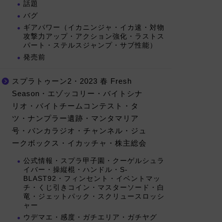
話題
バグ
ギアパワー（イカニンジャ・イカ速・対物
攻撃力アップ・アクション強化・ラストス
パート・ステルスジャンプ・サブ性能）
発売前
スプラトゥーン2・2023 春 Fresh
Season・エゾッコリー・バイトシナ
リオ・バイトチームコンテスト・タ
ツ・ナンプラー遺跡・マンタマリア
号・バンカラジオ・チャンネル・ジュ
ークボックス・イカッチャ・株主総会
公式情報・スプラ甲子園・クーゲルシュラ
イバー・操縦棍・ハンドル・S-
BLAST92・フィンセント・イベントマッ
チ・くじ引きコイン・マスターソード・白
竜・ジェットパック・スクリュースロッシ
ャー
ウデマエ・感度・ガチエリア・ガチヤグ