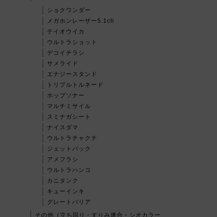
ショクワンダー
メガホンレーザー5.1ch
テイオウイカ
ウルトラショット
デコイチラシ
サメライド
エナジースタンド
トリプルトルネード
ホップソナー
マルチミサイル
スミナガシート
ナイスダマ
ウルトラチャクチ
ジェットパック
アメフラシ
ウルトラハンコ
カニタンク
キューインキ
グレートバリア
その他（立ち回り・すりみ連合・シオカラー