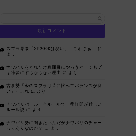
最新コメント
スプラ界隈「XP2000は弱い」←これさぁ…
に
より
ナワバリをどれだけ真面目にやろうとしてもブ
キ練習にすらならない理由
に
より
古参勢「今のスプラは昔に比べてバランスが良
い」←これ
に
より
ナワバリバトル、全ルールで一番打開が難しい
ルール説
に
より
ナワバリ勢に聞きたいんだがナワバリのチャー
ってありなのか？
に
より