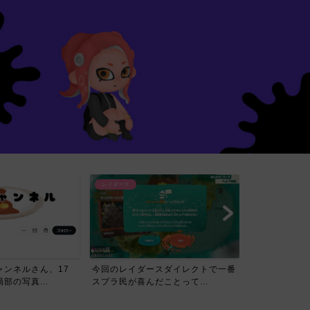
レイダース
スダイレクトで一番
【賛否】レイダースダイレクトを見
ことって...
たスプラ民の反応ｗｗｗｗ...