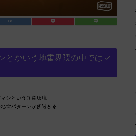
ンとかいう地雷界隈の中ではマ
だマシという異常環境
の地雷パターンが多過ぎる