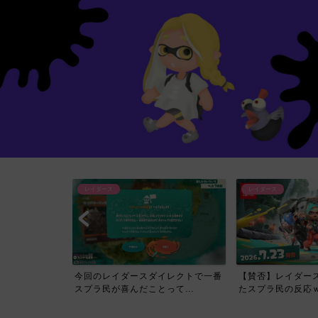
レイダース
レイダース
イレクトで一番
【賛否】レイダースダイレクトを見
【必見】スプラトゥ
て...
たスプラ民の反応ｗｗｗｗ...
ス Direct公開され..