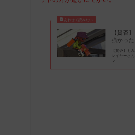
【賛否】
強かった
【賛否】もみ
レイヤーさん
マ...