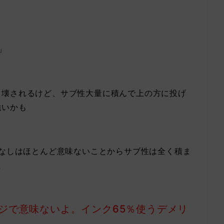
」
ら壊されるけど、サブ性大量に積んで上の方に投げ
強いかも
ぱなしはほとんど意味ないことからサブ性は全く積ま
た
ジで意味ないよ。インク65％使うデメリ