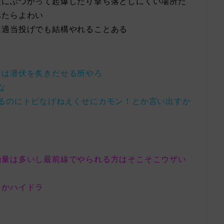
壁にぶつかって起爆したり撃ち落としにくい場所だ
べたらよわい
に適当投げでも結構やれることある
所は潜伏を炙きだせる所やろ
な
るのにトピなげねえくせにカモン！とか言い出すか
動量は多いし最前線でやられる方はそこそこウザい
とかハイドラ
る