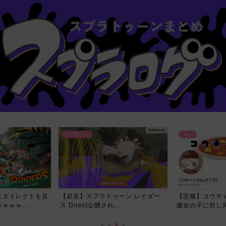
炎上
レイダース
ーン レイダー
【悲報】コウチャンネルさん、17
今回のレイダー
.
歳女の子に対し局部の写真...
スプラ民が喜んだ