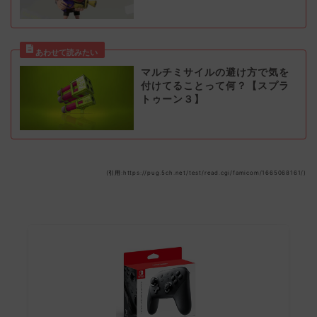
マルチミサイルの避け方で気を
付けてることって何？【スプラ
トゥーン３】
(引用:https://pug.5ch.net/test/read.cgi/famicom/1665068161/)