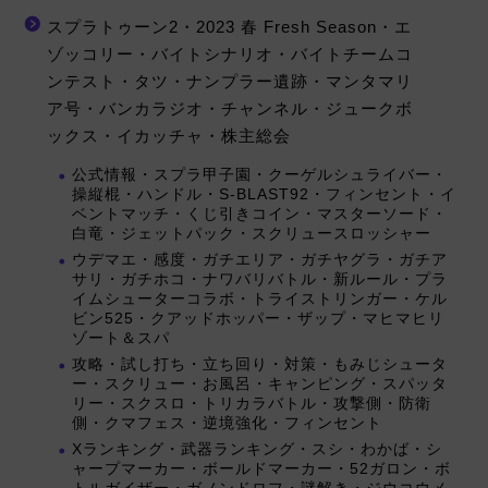
スプラトゥーン2・2023 春 Fresh Season・エ
ゾッコリー・バイトシナリオ・バイトチームコ
ンテスト・タツ・ナンプラー遺跡・マンタマリ
ア号・バンカラジオ・チャンネル・ジュークボ
ックス・イカッチャ・株主総会
公式情報・スプラ甲子園・クーゲルシュライバー・
操縦棍・ハンドル・S-BLAST92・フィンセント・イ
ベントマッチ・くじ引きコイン・マスターソード・
白竜・ジェットパック・スクリュースロッシャー
ウデマエ・感度・ガチエリア・ガチヤグラ・ガチア
サリ・ガチホコ・ナワバリバトル・新ルール・プラ
イムシューターコラボ・トライストリンガー・ケル
ビン525・クアッドホッパー・ザップ・マヒマヒリ
ゾート＆スパ
攻略・試し打ち・立ち回り・対策・もみじシュータ
ー・スクリュー・お風呂・キャンピング・スパッタ
リー・スクスロ・トリカラバトル・攻撃側・防衛
側・クマフェス・逆境強化・フィンセント
Xランキング・武器ランキング・スシ・わかば・シ
ャープマーカー・ボールドマーカー・52ガロン・ボ