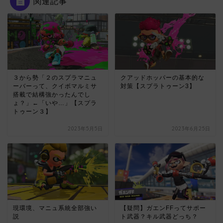
関連記事
３から勢「２のスプラマニュ
クアッドホッパーの基本的な
ーバーって、クイボマルミサ
対策【スプラトゥーン3】
搭載で結構強かったんでし
ょ？」←「いや…」【スプラ
トゥーン３】
2023年5月5日
2023年6月25日
現環境、マニュ系統全部強い
【疑問】ガエンFFってサポー
説
ト武器？キル武器どっち？