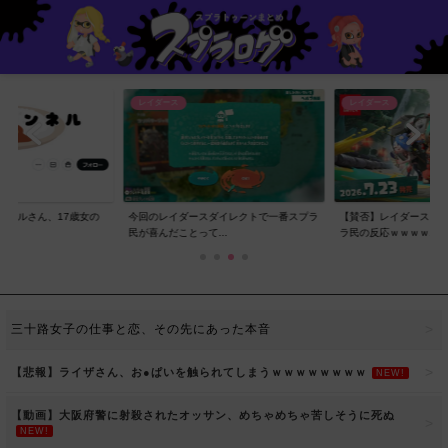
レイダース
レイダース
ンネルさん、17歳女の
今回のレイダースダイレクトで一番スプラ
【賛否】レイダースダ
..
民が喜んだことって...
ラ民の反応ｗｗｗｗ...
三十路女子の仕事と恋、その先にあった本音
【悲報】ライザさん、お●ぱいを触られてしまうｗｗｗｗｗｗｗｗ
NEW!
【動画】大阪府警に射殺されたオッサン、めちゃめちゃ苦しそうに死ぬ
NEW!