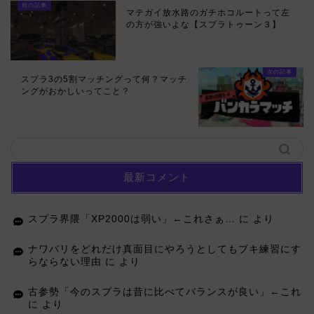
マテガイ放水路のガチホコルートって左
の方が強いよな【スプラトゥーン３】
スプラ3の5割マッチングって何？マッチ
ングがおかしいってこと？
最新コメント
スプラ界隈「XP2000は弱い」←これさぁ…
に
より
ナワバリをどれだけ真面目にやろうとしてもブキ練習にす
らならない理由
に
より
古参勢「今のスプラは昔に比べてバランスが良い」←これ
に
より