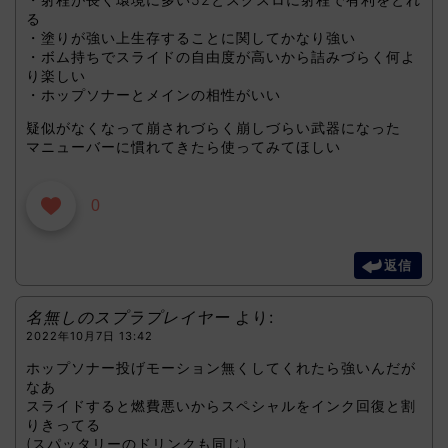
る
・塗りが強い上生存することに関してかなり強い
・ボム持ちでスライドの自由度が高いから詰みづらく何よ
り楽しい
・ホップソナーとメインの相性がいい
疑似がなくなって崩されづらく崩しづらい武器になった
マニューバーに慣れてきたら使ってみてほしい
0
返信
名無しのスプラプレイヤー
より:
2022年10月7日 13:42
ホップソナー投げモーション無くしてくれたら強いんだが
なあ
スライドすると燃費悪いからスペシャルをインク回復と割
りきってる
(スパッタリーのドリンクも同じ)