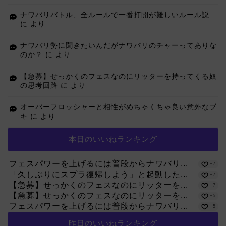
ナワバリバトル、全ルールで一番打開が難しいルール説
に
より
ナワバリ勢に聞きたいんだがナワバリのチャーってありな
のか？
に
より
【急募】せっかくのフェスなのにリッターを持ってくる奴
の思考回路
に
より
オーバーフロッシャーと相性がめちゃくちゃ良い意外なブ
キ
に
より
本日のいいねランキング
フェスパワーを上げるには普段からナワバリ...
+7
「久しぶりにスプラ復帰しよう」と起動した...
+7
【急募】せっかくのフェスなのにリッターを...
+7
【急募】せっかくのフェスなのにリッターを...
+5
フェスパワーを上げるには普段からナワバリ...
+5
昨日のいいねランキング