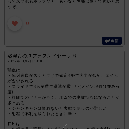
ってスプボもホップソナーもかなり性能は良くて強いと思
うぞ。
0
返信
名無しのスプラプレイヤー
より:
2022年10月7日 13:10
弱点は
・連射速度がスシと同じで確定4発で火力が低め、エイム
が要求される
・スライドで8％消費で継戦が厳しい(メイン消費は並み程
度)
・打開でのソナーが弱く、ボムでの事故待ちになることが
多々ある
・ジャンキャンは慣れないと実戦で使うのが難しい
・射程で不利を取られたときに辛い
長所は
・射程が長く環境に多い52とスクスロに射程で有利をとれ