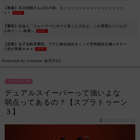
【画像】石川佳純さん(31)の体、エッッッッッッッッッッッッッッッッ
ッ！
NEW!
【警告】社会人「スムージーにキウイ皮ごと入れよ。これ美容にいいんだ
よね〜」→ 結果…
NEW!
【悲報】女子自転車競技、ブラに綿を詰めまくって空気抵抗を減らすチー
ト技が発覚ｗｗｗ
NEW!
Powered by livedoor 相互RSS
マニューバー種
デュアルスイーパーって強いよな
弱点ってあるの？【スプラトゥーン
３】
2022年10月7日