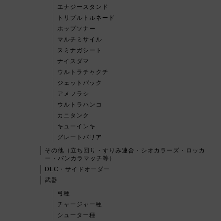
エナジースタンド
トリプルトルネード
ホップソナー
マルチミサイル
スミナガシート
ナイスダマ
ウルトラチャクチ
ジェットパック
アメフラシ
ウルトラハンコ
カニタンク
キューインキ
グレートバリア
その他（立ち回り・すりみ連合・シオカラーズ・ロッカ
ー・バンカラマッチ等）
DLC・サイドオーダー
武器
弓種
チャージャー種
シューター種