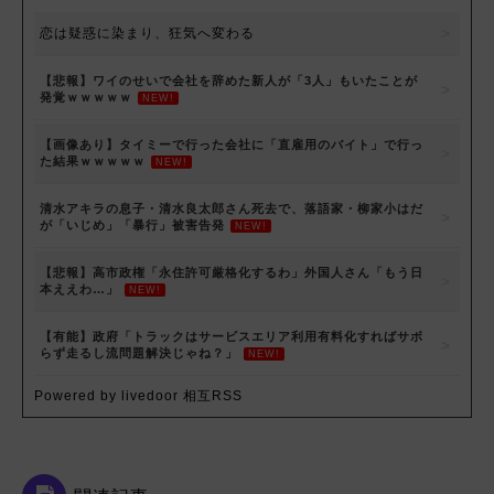
恋は疑惑に染まり、狂気へ変わる
【悲報】ワイのせいで会社を辞めた新人が「3人」もいたことが
発覚ｗｗｗｗｗ
NEW!
【画像あり】タイミーで行った会社に「直雇用のバイト」で行っ
た結果ｗｗｗｗｗ
NEW!
清水アキラの息子・清水良太郎さん死去で、落語家・柳家小はだ
が「いじめ」「暴行」被害告発
NEW!
【悲報】高市政権「永住許可厳格化するわ」外国人さん「もう日
本ええわ…」
NEW!
【有能】政府「トラックはサービスエリア利用有料化すればサボ
らず走るし流問題解決じゃね？」
NEW!
Powered by livedoor 相互RSS