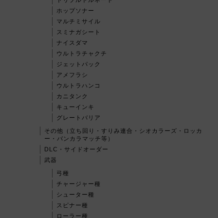
ホップソナー
マルチミサイル
スミナガシート
ナイスダマ
ウルトラチャクチ
ジェットパック
アメフラシ
ウルトラハンコ
カニタンク
キューインキ
グレートバリア
その他（立ち回り・すりみ連合・シオカラーズ・ロッカ
ー・バンカラマッチ等）
DLC・サイドオーダー
武器
弓種
チャージャー種
シューター種
スピナー種
ローラー種