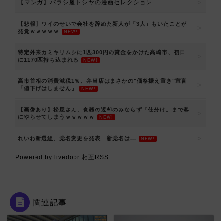
【マンガ】バラシ屋トシヤの漫画セレクション
【悲報】ワイのせいで会社を辞めた新人が「3人」もいたことが
発覚ｗｗｗｗｗ
NEW!
特定外来カミキリムシに1匹300円の賞金をかけた高崎市、初日
に1170匹持ち込まれる
NEW!
高市首相の消費減税1％、弁当店はまさかの"価格据え置き"宣言
「値下げはしません」
NEW!
【画像あり】松屋さん、食器の返却のみならず「仕分け」まで客
にやらせてしまうｗｗｗｗｗ
NEW!
れいわ新選組、党名変更を発表 新党名は...
NEW!
Powered by livedoor 相互RSS
関連記事