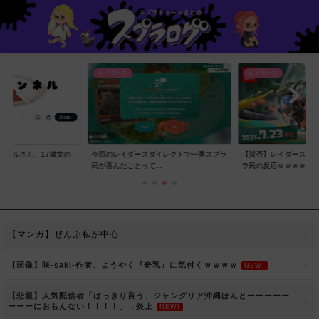
レイダース
レイダース
ンネルさん、17歳女の
今回のレイダースダイレクトで一番スプラ
【賛否】レイダースダ
..
民が喜んだことって...
ラ民の反応ｗｗｗｗ...
【マンガ】ぜんぶ私が中心
【画像】咲-saki-作者、ようやく『奇乳』に気付くｗｗｗｗ
NEW!
【悲報】人気配信者「はっきり言う、ジャングリア沖縄ほんとーーーーー
ーーーにおもんない！！！！」→炎上
NEW!