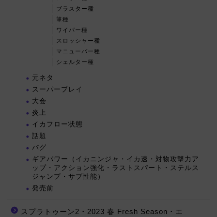
ブラスター種
筆種
ワイパー種
スロッシャー種
マニューバー種
シェルター種
元ネタ
スーパープレイ
大会
炎上
イカフロー状態
話題
バグ
ギアパワー（イカニンジャ・イカ速・対物攻撃力ア
ップ・アクション強化・ラストスパート・ステルス
ジャンプ・サブ性能）
発売前
スプラトゥーン2・2023 春 Fresh Season・エ