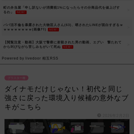
町の弁当屋「申し訳ないが消費税1%になったらその分商品代を値上げす
るわ」
NEW!
パパ活不倫を暴露された大物芸人さん(63)、晒されたLINEが面白すぎるｗ
ｗｗｗｗｗｗｗｗ(画像ｱﾘ)
NEW!
【閲覧注意・動画】大阪で警察に射殺された男の動画、エグい 撃たれて
から叫びながら苦しみもがいて死ぬ
NEW!
Powered by livedoor 相互RSS
ブラスター種
ダイナモだけじゃない！初代と同じ
強さに戻った環境入り候補の意外なブ
キがこちら
2026年2月2日