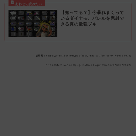
【知ってる？】今暴れまくって
いるダイナモ、バレルを完封で
きる真の最強ブキ
引用元：https://itest.5ch.net/pug/test/read.cgi/famicom/1769734971/
https://itest.5ch.net/pug/test/read.cgi/famicom/1769872542/