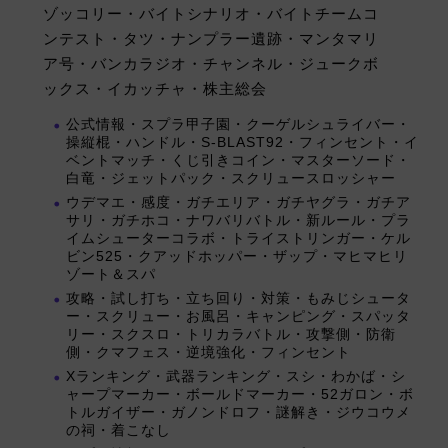
ゾッコリー・バイトシナリオ・バイトチームコ
ンテスト・タツ・ナンプラー遺跡・マンタマリ
ア号・バンカラジオ・チャンネル・ジュークボ
ックス・イカッチャ・株主総会
公式情報・スプラ甲子園・クーゲルシュライバー・
操縦棍・ハンドル・S-BLAST92・フィンセント・イ
ベントマッチ・くじ引きコイン・マスターソード・
白竜・ジェットパック・スクリュースロッシャー
ウデマエ・感度・ガチエリア・ガチヤグラ・ガチア
サリ・ガチホコ・ナワバリバトル・新ルール・プラ
イムシューターコラボ・トライストリンガー・ケル
ビン525・クアッドホッパー・ザップ・マヒマヒリ
ゾート＆スパ
攻略・試し打ち・立ち回り・対策・もみじシュータ
ー・スクリュー・お風呂・キャンピング・スパッタ
リー・スクスロ・トリカラバトル・攻撃側・防衛
側・クマフェス・逆境強化・フィンセント
Xランキング・武器ランキング・スシ・わかば・シ
ャープマーカー・ボールドマーカー・52ガロン・ボ
トルガイザー・ガノンドロフ・謎解き・ジウコウメ
の祠・着こなし