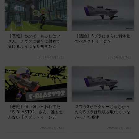
【悲報】わかば・もみじ使い
【議論】Sブラはさらに弱体化
さん、ノヴァに完全に射程で
すべき？もう十分？
負けるようになり無事死亡
2024年11月22日
2025年8月16日
【悲報】強い強い言われてた
スプラ3がラグゲーじゃなかっ
『S-BLAST92』さん、誰も使
たらSブラは環境を取れていな
わない【スプラトゥーン3】
かった可能性
2023年6月26日
2025年5月20日