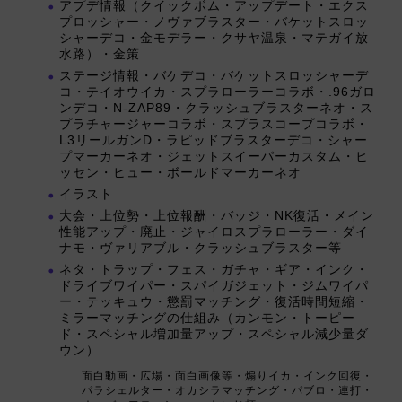
アプデ情報（クイックボム・アップデート・エクス
プロッシャー・ノヴァブラスター・バケットスロッ
シャーデコ・金モデラー・クサヤ温泉・マテガイ放
水路）・金策
ステージ情報・バケデコ・バケットスロッシャーデ
コ・テイオウイカ・スプラローラーコラボ・.96ガロ
ンデコ・N-ZAP89・クラッシュブラスターネオ・ス
プラチャージャーコラボ・スプラスコープコラボ・
L3リールガンD・ラピッドブラスターデコ・シャー
プマーカーネオ・ジェットスイーパーカスタム・ヒ
ッセン・ヒュー・ボールドマーカーネオ
イラスト
大会・上位勢・上位報酬・バッジ・NK復活・メイン
性能アップ・廃止・ジャイロスプラローラー・ダイ
ナモ・ヴァリアブル・クラッシュブラスター等
ネタ・トラップ・フェス・ガチャ・ギア・インク・
ドライブワイパー・スパイガジェット・ジムワイパ
ー・テッキュウ・懲罰マッチング・復活時間短縮・
ミラーマッチングの仕組み（カンモン・トーピー
ド・スペシャル増加量アップ・スペシャル減少量ダ
ウン）
面白動画・広場・面白画像等・煽りイカ・インク回復・
パラシェルター・オカシラマッチング・パブロ・連打・