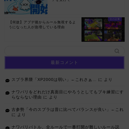
【何故】アプデ後からルール無視するよ
うになった人が急増している理由
最新コメント
スプラ界隈「XP2000は弱い」←これさぁ…
に
より
ナワバリをどれだけ真面目にやろうとしてもブキ練習にす
らならない理由
に
より
古参勢「今のスプラは昔に比べてバランスが良い」←これ
に
より
ナワバリバトル、全ルールで一番打開が難しいルール説