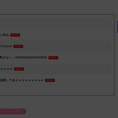
に死ぬ
NEW!
バズwww
NEW!
果がない」WWWWWWWWWWW
NEW!
ｗｗｗｗｗ
NEW!
を強調して炎上ｗｗｗｗｗｗｗｗ
NEW!
バンカラマッチ等）