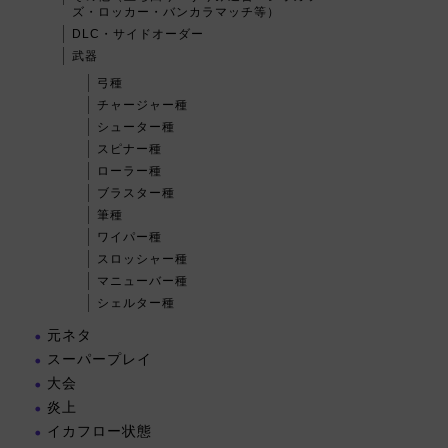
ズ・ロッカー・バンカラマッチ等）
DLC・サイドオーダー
武器
弓種
チャージャー種
シューター種
スピナー種
ローラー種
ブラスター種
筆種
ワイパー種
スロッシャー種
マニューバー種
シェルター種
元ネタ
スーパープレイ
大会
炎上
イカフロー状態