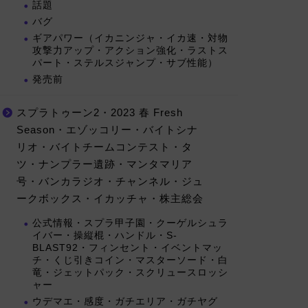
話題
バグ
ギアパワー（イカニンジャ・イカ速・対物
攻撃力アップ・アクション強化・ラストス
パート・ステルスジャンプ・サブ性能）
発売前
スプラトゥーン2・2023 春 Fresh
Season・エゾッコリー・バイトシナ
リオ・バイトチームコンテスト・タ
ツ・ナンプラー遺跡・マンタマリア
号・バンカラジオ・チャンネル・ジュ
ークボックス・イカッチャ・株主総会
公式情報・スプラ甲子園・クーゲルシュラ
イバー・操縦棍・ハンドル・S-
BLAST92・フィンセント・イベントマッ
チ・くじ引きコイン・マスターソード・白
竜・ジェットパック・スクリュースロッシ
ャー
ウデマエ・感度・ガチエリア・ガチヤグ