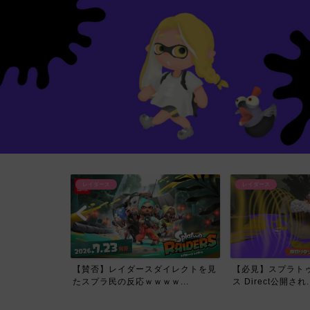
レイダース
レイダース
イレクトで一番
【賛否】レイダースダイレクトを見
【必見】スプラトゥ
て...
たスプラ民の反応ｗｗｗｗ...
ス Direct公開され..