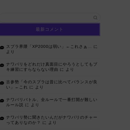
最新コメント
スプラ界隈「XP2000は弱い」←これさぁ…
に
より
ナワバリをどれだけ真面目にやろうとしてもブ
キ練習にすらならない理由
に
より
古参勢「今のスプラは昔に比べてバランスが良
い」←これ
に
より
ナワバリバトル、全ルールで一番打開が難しい
ルール説
に
より
ナワバリ勢に聞きたいんだがナワバリのチャー
ってありなのか？
に
より