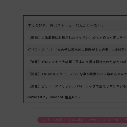
ずっと好き。俺はストーカーなんかじゃない。
【動画】大阪府警に射殺されたオッサン、めちゃめちゃ苦しそう
グリフィス（♀）「女の子は基本的に彼氏が３人必要」←500万
【速報】ゼレンスキー大統領「日本の支援は期待されたほどの成
【画像】AKBのセンター、レベチな事が世間にバレ始めるｗｗ
【画像】ビリー・アイリッシュ(24)、ライブで超モリマンスジ
Powered by livedoor 相互RSS
その他（立ち回り・すりみ連合・シオカラーズ・ロッカー・