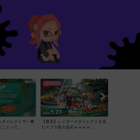
レイダース
スダイレクトで一番
【賛否】レイダースダイレクトを見
ことって...
たスプラ民の反応ｗｗｗｗ...