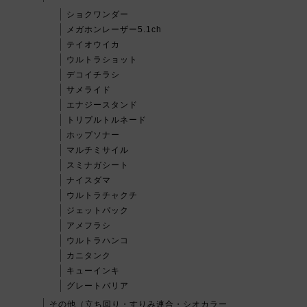
ショクワンダー
メガホンレーザー5.1ch
テイオウイカ
ウルトラショット
デコイチラシ
サメライド
エナジースタンド
トリプルトルネード
ホップソナー
マルチミサイル
スミナガシート
ナイスダマ
ウルトラチャクチ
ジェットパック
アメフラシ
ウルトラハンコ
カニタンク
キューインキ
グレートバリア
その他（立ち回り・すりみ連合・シオカラー