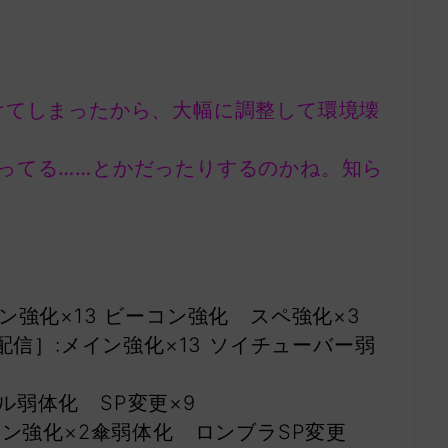
けてしまったから、大幅に調整して環境壊
ってる……とかだったりするのかね。知ら
信］:メイン強化×13 ビーコン強化 スペ強化×3
8.1.17配信］:メイン強化×13 ソイチューバー弱
ル弱体化 SP変更×9
3配信］:メイン強化×2傘弱体化 ロンブラSP変更