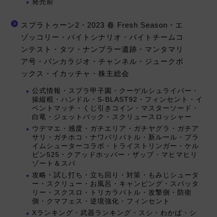
発売前
スプラトゥーン2・2023 春 Fresh Season・エ
ゾッコリー・バイトシナリオ・バイトチームコ
ンテスト・タツ・ナンプラー遺跡・マンタマリ
ア号・バンカラジオ・チャンネル・ジュークボ
ックス・イカッチャ・株主総会
公式情報・スプラ甲子園・クーゲルシュライバー・
操縦棍・ハンドル・S-BLAST92・フィンセント・イ
ベントマッチ・くじ引きコイン・マスターソード・
白竜・ジェットパック・スクリュースロッシャー
ウデマエ・感度・ガチエリア・ガチヤグラ・ガチア
サリ・ガチホコ・ナワバリバトル・新ルール・プラ
イムシューターコラボ・トライストリンガー・ケル
ビン525・クアッドホッパー・ザップ・マヒマヒリ
ゾート＆スパ
攻略・試し打ち・立ち回り・対策・もみじシュータ
ー・スクリュー・お風呂・キャンピング・スパッタ
リー・スクスロ・トリカラバトル・攻撃側・防衛
側・クマフェス・逆境強化・フィンセント
Xランキング・武器ランキング・スシ・わかば・シ