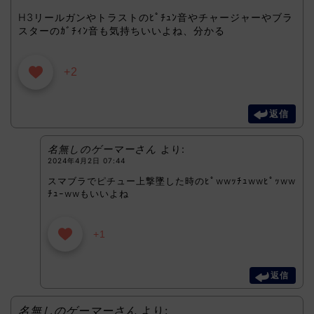
H3リールガンやトラストのﾋﾟﾁｭﾝ音やチャージャーやブラ
スターのｶﾞﾁｨﾝ音も気持ちいいよね、分かる
+2
返信
名無しのゲーマーさん
より:
2024年4月2日 07:44
スマブラでピチュー上撃墜した時のﾋﾟwwｯﾁｭwwﾋﾟｯww
ﾁｭｰwwもいいよね
+1
返信
名無しのゲーマーさん
より: