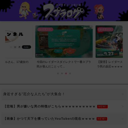
レイダース
レイダース
ンネルさん、17歳女の
今回のレイダースダイレクトで一番スプラ
【賛否】レイダースダ
..
民が喜んだことって...
ラ民の反応ｗｗｗｗ...
身近すぎる“厄介な人たち”が大集合！
【悲報】男が嫌いな男の特徴がこちらｗｗｗｗｗｗｗｗｗｗ
NEW!
【画像】かつて天下を獲っていたYouTuberの現在ｗｗｗｗ
NEW!