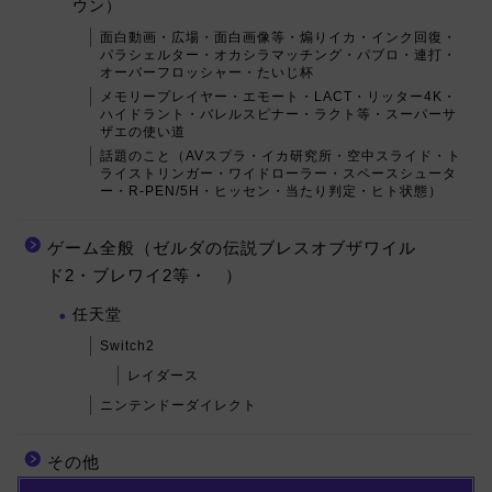
ウン）
面白動画・広場・面白画像等・煽りイカ・インク回復・
パラシェルター・オカシラマッチング・パブロ・連打・
オーバーフロッシャー・たいじ杯
メモリープレイヤー・エモート・LACT・リッター4K・
ハイドラント・バレルスピナー・ラクト等・スーパーサ
ザエの使い道
話題のこと（AVスプラ・イカ研究所・空中スライド・ト
ライストリンガー・ワイドローラー・スペースシュータ
ー・R-PEN/5H・ヒッセン・当たり判定・ヒト状態）
ゲーム全般（ゼルダの伝説ブレスオブザワイル
ド2・ブレワイ2等・ ）
任天堂
Switch2
レイダース
ニンテンドーダイレクト
その他