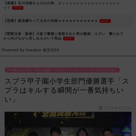
【画像】石川佳純さん(31)の体、エッッッッッッッッッッッッッッッッ
ッ！
NEW!
【悲報】風俗嬢やってる女の末路ｗｗｗｗｗｗｗｗｗｗｗ
NEW!
【閲覧注意・動画】大阪で警察に射殺された男の動画、エグい 撃たれて
から叫びながら苦しみもがいて死ぬ
NEW!
Powered by livedoor 相互RSS
その他（立ち回り・すりみ連合・シオカラーズ・ロッカー・バンカラマッチ等）
スプラ甲子園小学生部門優勝選手「ス
プラはキルする瞬間が一番気持ちい
い」
2024年4月1日