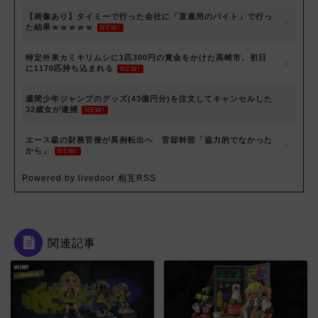
【画像あり】タイミーで行った会社に「直雇用のバイト」で行っ
た結果ｗｗｗｗｗ
NEW!
特定外来カミキリムシに1匹300円の賞金をかけた高崎市、初日
に1170匹持ち込まれる
NEW!
週間少年ジャンプのグッズ(43億円分)を注文してキャンセルした
32歳女が逮捕
NEW!
エース級の財務官僚が異例転出へ 官邸幹部「協力的でなかった
から」
NEW!
Powered by livedoor 相互RSS
関連記事