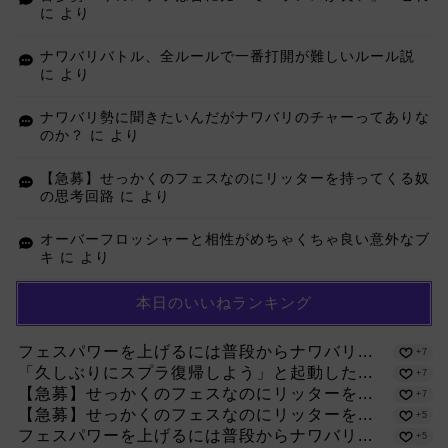
に
より
ナワバリバトル、全ルールで一番打開が難しいルール説
に
より
ナワバリ勢に聞きたいんだがナワバリのチャーってありな
のか？
に
より
【急募】せっかくのフェスなのにリッターを持ってくる奴
の思考回路
に
より
オーバーフロッシャーと相性がめちゃくちゃ良い意外なブ
キ
に
より
本日のいいねランキング
フェスパワーを上げるには普段からナワバリ...
+7
「久しぶりにスプラ復帰しよう」と起動した...
+7
【急募】せっかくのフェスなのにリッターを...
+7
【急募】せっかくのフェスなのにリッターを...
+5
フェスパワーを上げるには普段からナワバリ...
+5