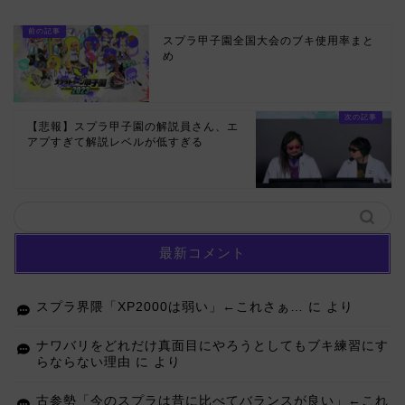
スプラ甲子園全国大会のブキ使用率まと
め
【悲報】スプラ甲子園の解説員さん、エ
アプすぎて解説レベルが低すぎる
最新コメント
スプラ界隈「XP2000は弱い」←これさぁ…
に
より
ナワバリをどれだけ真面目にやろうとしてもブキ練習にす
らならない理由
に
より
古参勢「今のスプラは昔に比べてバランスが良い」←これ