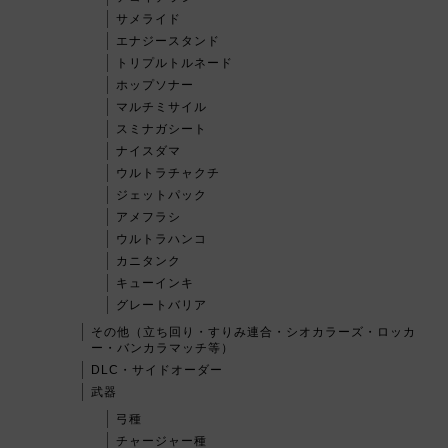
サメライド
エナジースタンド
トリプルトルネード
ホップソナー
マルチミサイル
スミナガシート
ナイスダマ
ウルトラチャクチ
ジェットパック
アメフラシ
ウルトラハンコ
カニタンク
キューインキ
グレートバリア
その他（立ち回り・すりみ連合・シオカラーズ・ロッカ
ー・バンカラマッチ等）
DLC・サイドオーダー
武器
弓種
チャージャー種