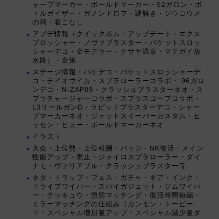
ャープマーカー・ボールドマーカー・52ガロン・ボ
トルガイザー・ガノンドロフ・謎解き・ジウコウメ
の祠・着こなし
アプデ情報（クイックボム・アップデート・エクス
プロッシャー・ノヴァブラスター・バケットスロッ
シャーデコ・金モデラー・クサヤ温泉・マテガイ放
水路）・金策
ステージ情報・バケデコ・バケットスロッシャーデ
コ・テイオウイカ・スプラローラーコラボ・.96ガロ
ンデコ・N-ZAP89・クラッシュブラスターネオ・ス
プラチャージャーコラボ・スプラスコープコラボ・
L3リールガンD・ラピッドブラスターデコ・シャー
プマーカーネオ・ジェットスイーパーカスタム・ヒ
ッセン・ヒュー・ボールドマーカーネオ
イラスト
大会・上位勢・上位報酬・バッジ・NK復活・メイン
性能アップ・廃止・ジャイロスプラローラー・ダイ
ナモ・ヴァリアブル・クラッシュブラスター等
ネタ・トラップ・フェス・ガチャ・ギア・インク・
ドライブワイパー・スパイガジェット・ジムワイパ
ー・テッキュウ・懲罰マッチング・復活時間短縮・
ミラーマッチングの仕組み（カンモン・トーピー
ド・スペシャル増加量アップ・スペシャル減少量ダ