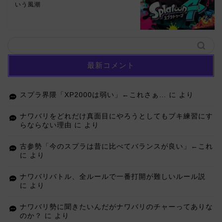
いう風潮
最新コメント
スプラ界隈「XP2000は弱い」←これさぁ…
に
より
ナワバリをどれだけ真面目にやろうとしてもブキ練習にす
らならない理由
に
より
古参勢「今のスプラは昔に比べてバランスが良い」←これ
に
より
ナワバリバトル、全ルールで一番打開が難しいルール説
に
より
ナワバリ勢に聞きたいんだがナワバリのチャーってありな
のか？
に
より