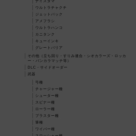
ナイスダマ
ウルトラチャクチ
ジェットパック
アメフラシ
ウルトラハンコ
カニタンク
キューインキ
グレートバリア
その他（立ち回り・すりみ連合・シオカラーズ・ロッカ
ー・バンカラマッチ等）
DLC・サイドオーダー
武器
弓種
チャージャー種
シューター種
スピナー種
ローラー種
ブラスター種
筆種
ワイパー種
スロッシャー種