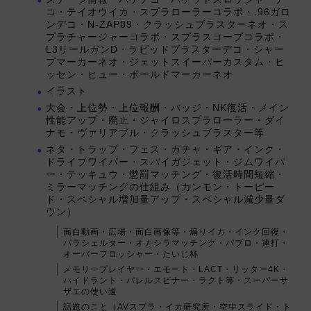
コ・テイオウイカ・スプラローラーコラボ・.96ガロ
ンデコ・N-ZAP89・クラッシュブラスターネオ・ス
プラチャージャーコラボ・スプラスコープコラボ・
L3リールガンD・ラピッドブラスターデコ・シャー
プマーカーネオ・ジェットスイーパーカスタム・ヒ
ッセン・ヒュー・ボールドマーカーネオ
イラスト
大会・上位勢・上位報酬・バッジ・NK復活・メイン
性能アップ・廃止・ジャイロスプラローラー・ダイ
ナモ・ヴァリアブル・クラッシュブラスター等
ネタ・トラップ・フェス・ガチャ・ギア・インク・
ドライブワイパー・スパイガジェット・ジムワイパ
ー・テッキュウ・懲罰マッチング・復活時間短縮・
ミラーマッチングの仕組み（カンモン・トーピー
ド・スペシャル増加量アップ・スペシャル減少量ダ
ウン）
面白動画・広場・面白画像等・煽りイカ・インク回復・
パラシェルター・オカシラマッチング・パブロ・連打・
オーバーフロッシャー・たいじ杯
メモリープレイヤー・エモート・LACT・リッター4K・
ハイドラント・バレルスピナー・ラクト等・スーパーサ
ザエの使い道
話題のこと（AVスプラ・イカ研究所・空中スライド・ト