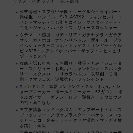
ックス・イカッチャ・株主総会
公式情報・スプラ甲子園・クーゲルシュライバー・
操縦棍・ハンドル・S-BLAST92・フィンセント・イ
ベントマッチ・くじ引きコイン・マスターソード・
白竜・ジェットパック・スクリュースロッシャー
ウデマエ・感度・ガチエリア・ガチヤグラ・ガチア
サリ・ガチホコ・ナワバリバトル・新ルール・プラ
イムシューターコラボ・トライストリンガー・ケル
ビン525・クアッドホッパー・ザップ・マヒマヒリ
ゾート＆スパ
攻略・試し打ち・立ち回り・対策・もみじシュータ
ー・スクリュー・お風呂・キャンピング・スパッタ
リー・スクスロ・トリカラバトル・攻撃側・防衛
側・クマフェス・逆境強化・フィンセント
Xランキング・武器ランキング・スシ・わかば・シ
ャープマーカー・ボールドマーカー・52ガロン・ボ
トルガイザー・ガノンドロフ・謎解き・ジウコウメ
の祠・着こなし
アプデ情報（クイックボム・アップデート・エクス
プロッシャー・ノヴァブラスター・バケットスロッ
シャーデコ・金モデラー・クサヤ温泉・マテガイ放
水路）・金策
ステージ情報・バケデコ・バケットスロッシャーデ