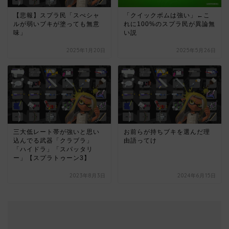
【悲報】スプラ民「スぺシャ
「クイックボムは強い」←こ
ルが弱いブキが塗っても無意
れに100%のスプラ民が異論無
味」
い説
2025年1月20日
2025年5月26日
三大低レート帯が強いと思い
お前らが持ちブキを選んだ理
込んでる武器「クラブラ」
由語ってけ
「ハイドラ」「スパッタリ
ー」【スプラトゥーン3】
2023年8月3日
2024年6月15日