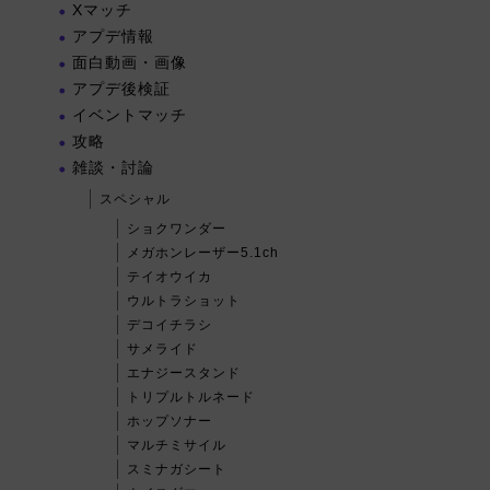
Xマッチ
アプデ情報
面白動画・画像
アプデ後検証
イベントマッチ
攻略
雑談・討論
スペシャル
ショクワンダー
メガホンレーザー5.1ch
テイオウイカ
ウルトラショット
デコイチラシ
サメライド
エナジースタンド
トリプルトルネード
ホップソナー
マルチミサイル
スミナガシート