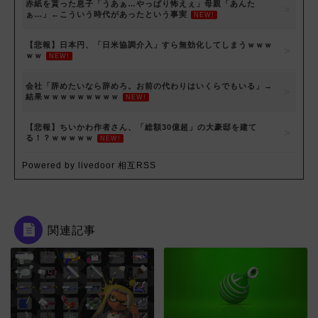
赤紙を貰った息子「うあぁ…やっぱり怖えぇ」母親「あんた
ぁ…」←こういう時代があったという事実
NEW!
【悲報】日本円、「日米協調介入」すら無効化してしまうｗｗｗ
ｗｗ
NEW!
会社「辞めたいなら辞めろ。お前の代わりはいくらでもいる」→
結果ｗｗｗｗｗｗｗｗｗ
NEW!
【悲報】ちいかわ作者さん、「総額30億超」の大豪邸を建て
る！？ｗｗｗｗｗ
NEW!
Powered by livedoor 相互RSS
関連記事