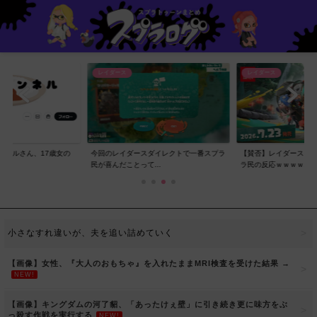
レイダース
レイダース
ンネルさん、17歳女の
今回のレイダースダイレクトで一番スプラ
【賛否】レイダースダ
..
民が喜んだことって...
ラ民の反応ｗｗｗｗ...
小さなすれ違いが、夫を追い詰めていく
【画像】女性、『大人のおもちゃ』を入れたままMRI検査を受けた結果 →
NEW!
【画像】キングダムの河了貂、「あったけぇ壁」に引き続き更に味方をぶ
っ殺す作戦を実行する
NEW!