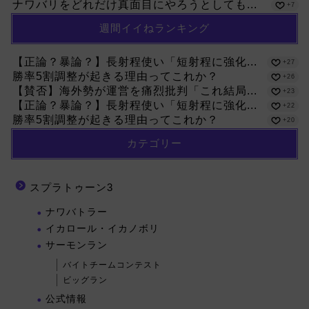
ナワバリをどれだけ真面目にやろうとしても...
+7
週間イイねランキング
【正論？暴論？】長射程使い「短射程に強化...
+27
勝率5割調整が起きる理由ってこれか？
+26
【賛否】海外勢が運営を痛烈批判「これ結局...
+23
【正論？暴論？】長射程使い「短射程に強化...
+22
勝率5割調整が起きる理由ってこれか？
+20
カテゴリー
スプラトゥーン3
ナワバトラー
イカロール・イカノボリ
サーモンラン
バイトチームコンテスト
ビッグラン
公式情報