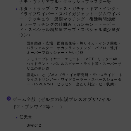
ナモ・ヴァリアブル・クラッシュブラスター等
ネタ・トラップ・フェス・ガチャ・ギア・インク・
ドライブワイパー・スパイガジェット・ジムワイパ
ー・テッキュウ・懲罰マッチング・復活時間短縮・
ミラーマッチングの仕組み（カンモン・トーピー
ド・スペシャル増加量アップ・スペシャル減少量ダ
ウン）
面白動画・広場・面白画像等・煽りイカ・インク回復・
パラシェルター・オカシラマッチング・パブロ・連打・
オーバーフロッシャー・たいじ杯
メモリープレイヤー・エモート・LACT・リッター4K・
ハイドラント・バレルスピナー・ラクト等・スーパーサ
ザエの使い道
話題のこと（AVスプラ・イカ研究所・空中スライド・ト
ライストリンガー・ワイドローラー・スペースシュータ
ー・R-PEN/5H・ヒッセン・当たり判定・ヒト状態）
ゲーム全般（ゼルダの伝説ブレスオブザワイル
ド2・ブレワイ2等・ ）
任天堂
Switch2