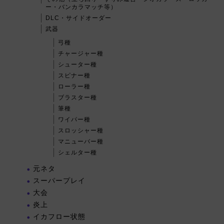
ー・バンカラマッチ等）
DLC・サイドオーダー
武器
弓種
チャージャー種
シューター種
スピナー種
ローラー種
ブラスター種
筆種
ワイパー種
スロッシャー種
マニューバー種
シェルター種
元ネタ
スーパープレイ
大会
炎上
イカフロー状態