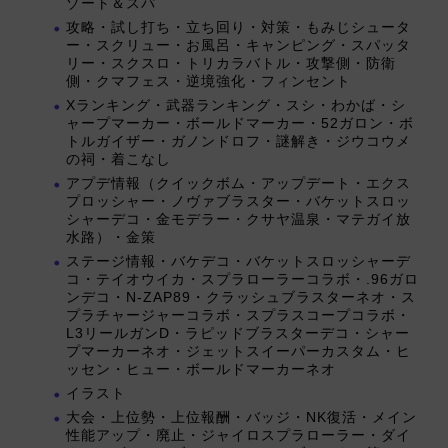
ゾート＆スパ
攻略・試し打ち・立ち回り・対策・もみじシュータ
ー・スクリュー・お風呂・キャンピング・スパッタ
リー・スクスロ・トリカラバトル・攻撃側・防衛
側・クマフェス・逆境強化・フィンセント
Xランキング・武器ランキング・スシ・わかば・シ
ャープマーカー・ボールドマーカー・52ガロン・ボ
トルガイザー・ガノンドロフ・謎解き・ジウコウメ
の祠・着こなし
アプデ情報（クイックボム・アップデート・エクス
プロッシャー・ノヴァブラスター・バケットスロッ
シャーデコ・金モデラー・クサヤ温泉・マテガイ放
水路）・金策
ステージ情報・バケデコ・バケットスロッシャーデ
コ・テイオウイカ・スプラローラーコラボ・.96ガロ
ンデコ・N-ZAP89・クラッシュブラスターネオ・ス
プラチャージャーコラボ・スプラスコープコラボ・
L3リールガンD・ラピッドブラスターデコ・シャー
プマーカーネオ・ジェットスイーパーカスタム・ヒ
ッセン・ヒュー・ボールドマーカーネオ
イラスト
大会・上位勢・上位報酬・バッジ・NK復活・メイン
性能アップ・廃止・ジャイロスプラローラー・ダイ