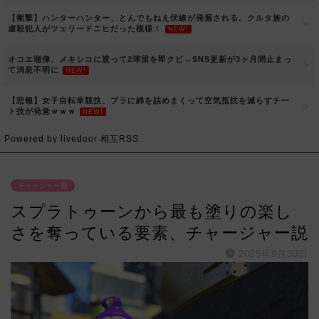
【衝撃】ハンターハンター、とんでもねえ伏線が発掘される。クルタ族の
虐殺犯人がツェリードニヒだった模様！
NEW!
オコエ瑠偉、メキシコに渡って2球団を即クビ→SNS更新が3ヶ月間止まっ
て消息不明に
NEW!
【悲報】女子自転車競技、ブラに綿を詰めまくって空気抵抗を減らすチー
ト技が発覚ｗｗｗ
NEW!
Powered by livedoor 相互RSS
チャージャー種
スプラトゥーンから最も塗りの楽し
さを奪っている要素、チャージャー説
2025年9月30日