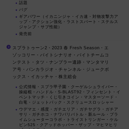
話題
バグ
ギアパワー（イカニンジャ・イカ速・対物攻撃力ア
ップ・アクション強化・ラストスパート・ステルス
ジャンプ・サブ性能）
発売前
スプラトゥーン2・2023 春 Fresh Season・エ
ゾッコリー・バイトシナリオ・バイトチームコ
ンテスト・タツ・ナンプラー遺跡・マンタマリ
ア号・バンカラジオ・チャンネル・ジュークボ
ックス・イカッチャ・株主総会
公式情報・スプラ甲子園・クーゲルシュライバー・
操縦棍・ハンドル・S-BLAST92・フィンセント・イ
ベントマッチ・くじ引きコイン・マスターソード・
白竜・ジェットパック・スクリュースロッシャー
ウデマエ・感度・ガチエリア・ガチヤグラ・ガチア
サリ・ガチホコ・ナワバリバトル・新ルール・プラ
イムシューターコラボ・トライストリンガー・ケル
ビン525・クアッドホッパー・ザップ・マヒマヒリ