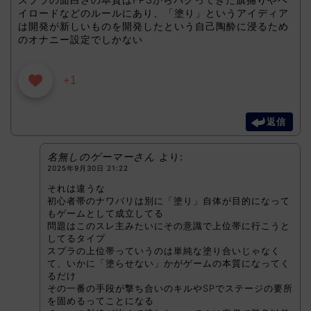
イロードなどのルールにあり、「塗り」というアイディア
は開発が新しいものを開発したという自己陶酔に浸るため
のオナニー設定でしかない
+1
返信
名無しのゲーマーさん
より:
2025年9月30日 21:22
それは違うな
初心者帯のナワバリは別に「塗り」自体が目的になって
もゲームとして成立してる
問題はこのスレ主みたいにその意識で上位帯に行こうと
してるタイプ
スプラの上位帯っていうのは単純な塗り合いじゃなく
て、いかに「塗らせない」かがゲームの本質になってく
るだけ
その一番の手段が撃ち合いのキルやSPでステージの要所
を固めるってことになる