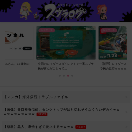
レイダース
レイダース
ンネルさん、17歳女の
今回のレイダースダイレクトで一番スプラ
【賛否】レイダースダ
..
民が喜んだことって...
ラ民の反応ｗｗｗｗ...
【マンガ】海外病院トラブルファイル
【画像】井口裕香(36)、タンクトップがはち切れそうなくらいデカイｗｗ
ｗｗｗｗｗｗｗｗｗ
NEW!
【悲報】黒人、卑怯すぎて炎上するｗｗｗｗ
NEW!