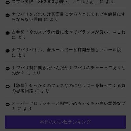
スプラ界隈「XP2000は弱い」←これさぁ…
に
より
ナワバリをどれだけ真面目にやろうとしてもブキ練習にす
らならない理由
に
より
古参勢「今のスプラは昔に比べてバランスが良い」←これ
に
より
ナワバリバトル、全ルールで一番打開が難しいルール説
に
より
ナワバリ勢に聞きたいんだがナワバリのチャーってありな
のか？
に
より
【急募】せっかくのフェスなのにリッターを持ってくる奴
の思考回路
に
より
オーバーフロッシャーと相性がめちゃくちゃ良い意外なブ
キ
に
より
本日のいいねランキング