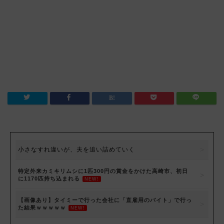
小さなすれ違いが、夫を追い詰めていく
特定外来カミキリムシに1匹300円の賞金をかけた高崎市、初日
に1170匹持ち込まれる
NEW!
【画像あり】タイミーで行った会社に「直雇用のバイト」で行っ
た結果ｗｗｗｗｗ
NEW!