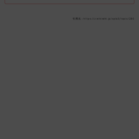
引用元：https://z.wikiwiki.jp/spla3/topic/280