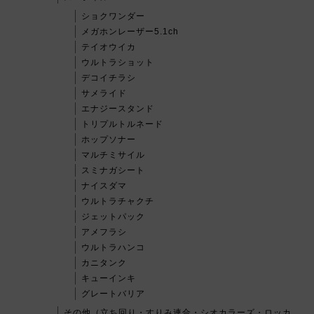
ショクワンダー
メガホンレーザー5.1ch
テイオウイカ
ウルトラショット
デコイチラシ
サメライド
エナジースタンド
トリプルトルネード
ホップソナー
マルチミサイル
スミナガシート
ナイスダマ
ウルトラチャクチ
ジェットパック
アメフラシ
ウルトラハンコ
カニタンク
キューインキ
グレートバリア
その他（立ち回り・すりみ連合・シオカラーズ・ロッカ