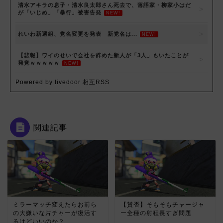
清水アキラの息子・清水良太郎さん死去で、落語家・柳家小はだ
が「いじめ」「暴行」被害告発
NEW!
れいわ新選組、党名変更を発表 新党名は...
NEW!
【悲報】ワイのせいで会社を辞めた新人が「3人」もいたことが
発覚ｗｗｗｗｗ
NEW!
Powered by livedoor 相互RSS
関連記事
ミラーマッチ変えたらお前ら
【賛否】そもそもチャージャ
の大嫌いな片チャーが復活す
ー全種の射程長すぎ問題
るけどいいのか？