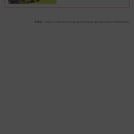
引用元：https://itest.5ch.net/pug/test/read.cgi/famicom/1743832634/