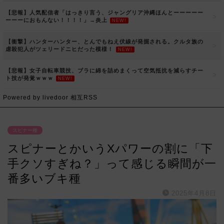
【悲報】人気配信者「はっきり言う、ジャングリア沖縄ほんとーーーーー
ーーーにおもんない！！！！」→炎上
NEW!
【衝撃】ハンターハンター、とんでもねえ伏線が発掘される。クルタ族の
虐殺犯人がツェリードニヒだった模様！
NEW!
【悲報】女子自転車競技、ブラに綿を詰めまくって空気抵抗を減らすチー
ト技が発覚ｗｗｗ
NEW!
Powered by livedoor 相互RSS
スピナー種
スピナーとかいうXパワーの割に「下
手クソすぎね？」って感じる瞬間が一
番多いブキ種
2025年4月8日