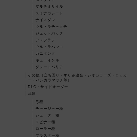
マルチミサイル
スミナガシート
ナイスダマ
ウルトラチャクチ
ジェットパック
アメフラシ
ウルトラハンコ
カニタンク
キューインキ
グレートバリア
その他（立ち回り・すりみ連合・シオカラーズ・ロッカ
ー・バンカラマッチ等）
DLC・サイドオーダー
武器
弓種
チャージャー種
シューター種
スピナー種
ローラー種
ブラスター種