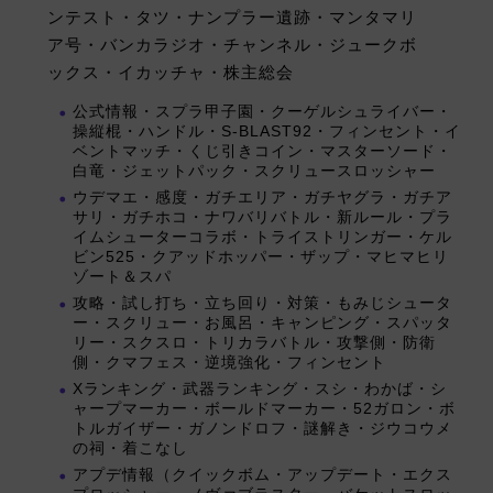
ンテスト・タツ・ナンプラー遺跡・マンタマリ
ア号・バンカラジオ・チャンネル・ジュークボ
ックス・イカッチャ・株主総会
公式情報・スプラ甲子園・クーゲルシュライバー・
操縦棍・ハンドル・S-BLAST92・フィンセント・イ
ベントマッチ・くじ引きコイン・マスターソード・
白竜・ジェットパック・スクリュースロッシャー
ウデマエ・感度・ガチエリア・ガチヤグラ・ガチア
サリ・ガチホコ・ナワバリバトル・新ルール・プラ
イムシューターコラボ・トライストリンガー・ケル
ビン525・クアッドホッパー・ザップ・マヒマヒリ
ゾート＆スパ
攻略・試し打ち・立ち回り・対策・もみじシュータ
ー・スクリュー・お風呂・キャンピング・スパッタ
リー・スクスロ・トリカラバトル・攻撃側・防衛
側・クマフェス・逆境強化・フィンセント
Xランキング・武器ランキング・スシ・わかば・シ
ャープマーカー・ボールドマーカー・52ガロン・ボ
トルガイザー・ガノンドロフ・謎解き・ジウコウメ
の祠・着こなし
アプデ情報（クイックボム・アップデート・エクス