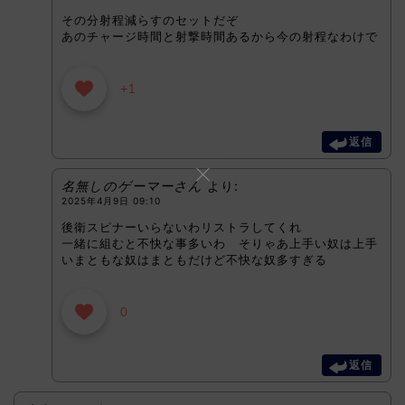
その分射程減らすのセットだぞ
あのチャージ時間と射撃時間あるから今の射程なわけで
+1
返信
名無しのゲーマーさん
より:
2025年4月9日 09:10
後衛スピナーいらないわリストラしてくれ
一緒に組むと不快な事多いわ そりゃあ上手い奴は上手
いまともな奴はまともだけど不快な奴多すぎる
0
返信