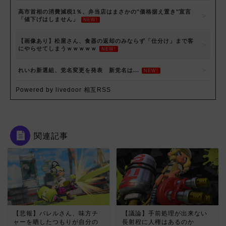
高市首相の消費減税1％、弁当店はまさかの"価格据え置き"宣言
「値下げはしません」
NEW!
【画像あり】松屋さん、食器の返却のみならず「仕分け」まで客
にやらせてしまうｗｗｗｗｗ
NEW!
れいわ新選組、党名変更を発表 新党名は...
NEW!
Powered by livedoor 相互RSS
関連記事
【悲報】バレルさん、味方チ
【議論】手前処理が出来ない
ャーを晒したつもりが自分の
長射程に人権はあるのか