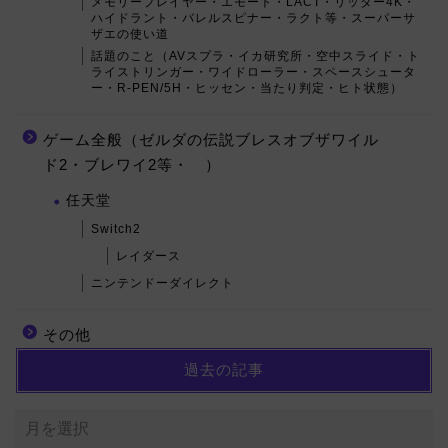
メモリープレイヤー・エモート・LACT・リッター4K・
ハイドラント・バレルスピナー・ラクト等・スーパーサ
ザエの使い道
話題のこと（AVスプラ・イカ研究所・空中スライド・ト
ライストリンガー・ワイドローラー・スペースシュータ
ー・R-PEN/5H・ヒッセン・当たり判定・ヒト状態）
ゲーム全般（ゼルダの伝説ブレスオブザワイル
ド2・ブレワイ2等・ ）
任天堂
Switch2
レイダース
ニンテンドーダイレクト
その他
過去の記事