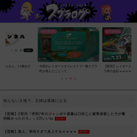
レイダース
レイダース
ンネルさん、17歳女の
今回のレイダースダイレクトで一番スプラ
【賛否】レイダースダ
..
民が喜んだことって...
ラ民の反応ｗｗｗｗ...
知らない土地で、主婦は孤独になる
【悲報】Z世代「求刑7年のジャンポケ斎藤は口封じに被害者殺した方が量
刑軽かっただろ」←1万いいね
NEW!
【悲報】黒人、卑怯すぎて炎上するｗｗｗｗ
NEW!