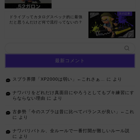
ドライブってカタログスペック的に最強
だと思うんだけど何で流行ってないの？
最新コメント
スプラ界隈「XP2000は弱い」←これさぁ…
に
より
ナワバリをどれだけ真面目にやろうとしてもブキ練習にす
らならない理由
に
より
古参勢「今のスプラは昔に比べてバランスが良い」←これ
に
より
ナワバリバトル、全ルールで一番打開が難しいルール説
に
より