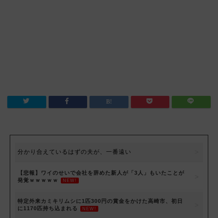
分かり合えているはずの夫が、一番遠い
【悲報】ワイのせいで会社を辞めた新人が「3人」もいたことが
発覚ｗｗｗｗｗ
NEW!
特定外来カミキリムシに1匹300円の賞金をかけた高崎市、初日
に1170匹持ち込まれる
NEW!