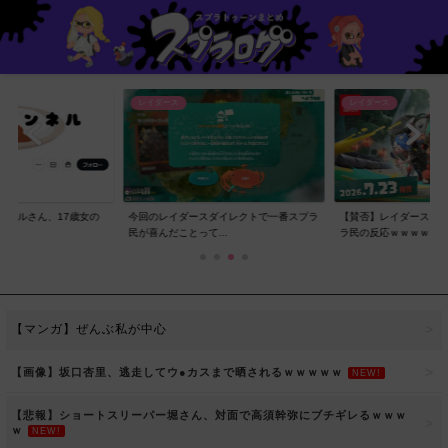
レイダース
レイダース
ンネルさん、17歳女の
今回のレイダースダイレクトで一番スプラ
【賛否】レイダースダ
..
民が喜んだことって...
ラ民の反応ｗｗｗｗ...
【マンガ】ぜんぶ私が中心
【画像】坂口杏里、逃走してウ●カスまで晒されるｗｗｗｗｗ
NEW!
【悲報】ショートスリーパー堀さん、対面で高須幹弥にブチギレるｗｗｗ
ｗ
NEW!