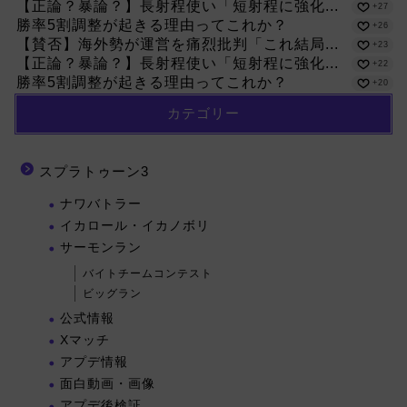
【正論？暴論？】長射程使い「短射程に強化...
+27
勝率5割調整が起きる理由ってこれか？
+26
【賛否】海外勢が運営を痛烈批判「これ結局...
+23
【正論？暴論？】長射程使い「短射程に強化...
+22
勝率5割調整が起きる理由ってこれか？
+20
カテゴリー
スプラトゥーン3
ナワバトラー
イカロール・イカノボリ
サーモンラン
バイトチームコンテスト
ビッグラン
公式情報
Xマッチ
アプデ情報
面白動画・画像
アプデ後検証