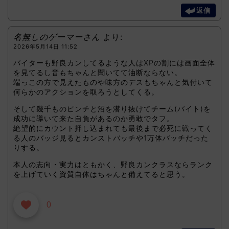
返信
名無しのゲーマーさん
より:
2026年5月14日 11:52
バイターも野良カンしてるような人はXPの割には画面全体
を見てるし音もちゃんと聞いてて油断ならない。
端っこの方で見えたものや味方のデスもちゃんと気付いて
何らかのアクションを取ろうとしてくる。
そして幾千ものピンチと沼を潜り抜けてチーム(バイト)を
成功に導いて来た自負があるのか勇敢でタフ。
絶望的にカウント押し込まれても最後まで必死に戦ってく
る人のバッジ見るとカンストバッチや1万体バッチだった
りする。
本人の志向・実力はともかく、野良カンクラスならランク
を上げていく資質自体はちゃんと備えてると思う。
0