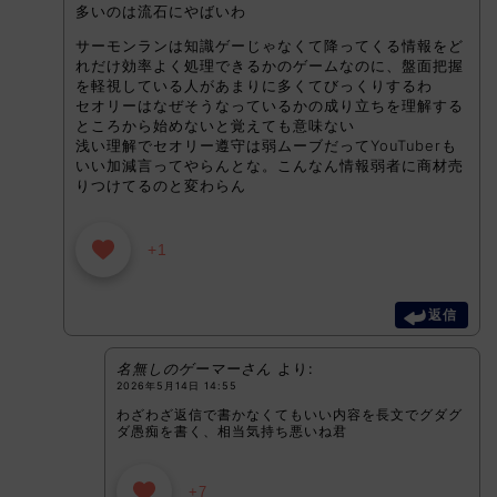
多いのは流石にやばいわ
サーモンランは知識ゲーじゃなくて降ってくる情報をど
れだけ効率よく処理できるかのゲームなのに、盤面把握
を軽視している人があまりに多くてびっくりするわ
セオリーはなぜそうなっているかの成り立ちを理解する
ところから始めないと覚えても意味ない
浅い理解でセオリー遵守は弱ムーブだってYouTuberも
いい加減言ってやらんとな。こんなん情報弱者に商材売
りつけてるのと変わらん
+1
返信
名無しのゲーマーさん
より:
2026年5月14日 14:55
わざわざ返信で書かなくてもいい内容を長文でグダグ
ダ愚痴を書く、相当気持ち悪いね君
+7