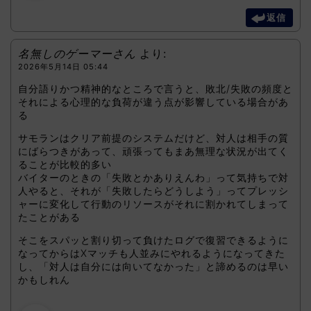
返信
名無しのゲーマーさん
より:
2026年5月14日 05:44
自分語りかつ精神的なところで言うと、敗北/失敗の頻度と
それによる心理的な負荷が違う点が影響している場合があ
る
サモランはクリア前提のシステムだけど、対人は相手の質
にばらつきがあって、頑張ってもまあ無理な状況が出てく
ることが比較的多い
バイターのときの「失敗とかありえんわ」って気持ちで対
人やると、それが「失敗したらどうしよう」ってプレッシ
ャーに変化して行動のリソースがそれに割かれてしまって
たことがある
そこをスパッと割り切って負けたログで復習できるように
なってからはXマッチも人並みにやれるようになってきた
し、「対人は自分には向いてなかった」と諦めるのは早い
かもしれん