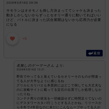
2026年5月14日 09:36
サモランはオオモノも倒し方決まっててシャケも決まった
動きしかしないからずっとセオリー通りに動いてればいい
けど、バトルに決まった試合展開はないから応用力が必要
になる
+6
返信
名無しのゲーマーさん
より:
2026年5月14日 13:21
野良でやってると覚えているセオリーそのものが間違っ
てる人が大半なように感じるね
グリルヒカリバエも本質的にはどこで倒しても大丈夫な
のに攻略サイトに載ってる定石の位置でしか処理しなか
ったりね…
コンテナ周りの状況を一切確認せずに時間足りてないの
にデスタワーカタパ行こうとする人とかね。リリースか
ら今年で4年目なのに未だにこんなムーブやってる人が