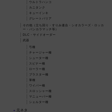
ウルトラハンコ
カニタンク
キューインキ
グレートバリア
その他（立ち回り・すりみ連合・シオカラーズ・ロッカ
ー・バンカラマッチ等）
DLC・サイドオーダー
武器
弓種
チャージャー種
シューター種
スピナー種
ローラー種
ブラスター種
筆種
ワイパー種
スロッシャー種
マニューバー種
シェルター種
元ネタ