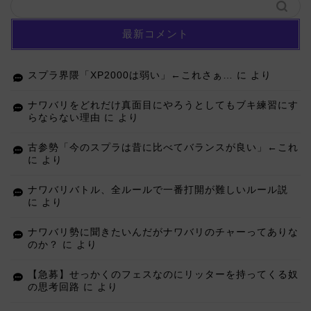
最新コメント
スプラ界隈「XP2000は弱い」←これさぁ…
に
より
ナワバリをどれだけ真面目にやろうとしてもブキ練習にす
らならない理由
に
より
古参勢「今のスプラは昔に比べてバランスが良い」←これ
に
より
ナワバリバトル、全ルールで一番打開が難しいルール説
に
より
ナワバリ勢に聞きたいんだがナワバリのチャーってありな
のか？
に
より
【急募】せっかくのフェスなのにリッターを持ってくる奴
の思考回路
に
より