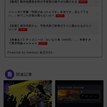
【動画】熊本地震発生時の手術室の様子が公開される
NEW!
ジャンポケ斉藤「同意があったんです。本当です。信じて下さ
い」←何でこの主張が通らないの？
NEW!
【悲報】高市早苗さん、平和式典で防弾ガラスに囲われながらス
ピーチ
NEW!
【画像あり】ディズニーの「おいなり巻（600円）」、卑猥すぎ
て賛否両論ｗｗｗｗｗ
NEW!
Powered by livedoor 相互RSS
関連記事