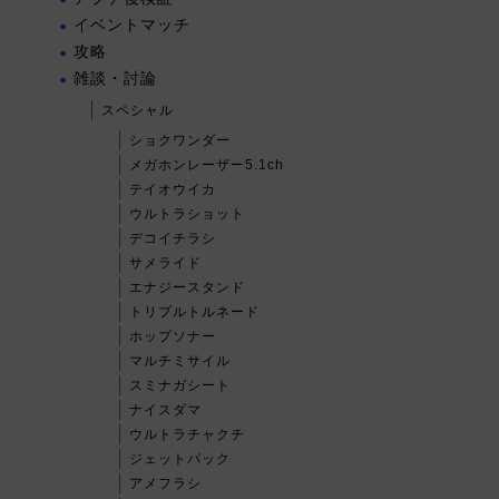
イベントマッチ
攻略
雑談・討論
スペシャル
ショクワンダー
メガホンレーザー5.1ch
テイオウイカ
ウルトラショット
デコイチラシ
サメライド
エナジースタンド
トリプルトルネード
ホップソナー
マルチミサイル
スミナガシート
ナイスダマ
ウルトラチャクチ
ジェットパック
アメフラシ