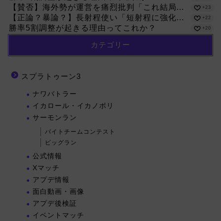
【賛否】海外勢が運営を痛烈批判「これ結局...
+23
【正論？暴論？】長射程使い「短射程に強化...
+22
勝率5割調整が起きる理由ってこれか？
+20
カテゴリー
スプラトゥーン3
ナワバトラー
イカロール・イカノボリ
サーモンラン
バイトチームコンテスト
ビッグラン
公式情報
Xマッチ
アプデ情報
面白動画・画像
アプデ後検証
イベントマッチ