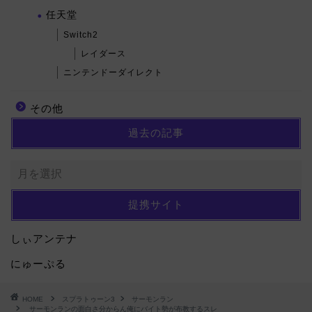
任天堂
Switch2
レイダース
ニンテンドーダイレクト
その他
過去の記事
提携サイト
しぃアンテナ
にゅーぷる
HOME
スプラトゥーン3
サーモンラン
サーモンランの面白さ分からん俺にバイト勢が布教するスレ