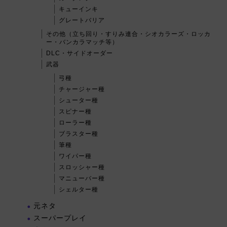
キューインキ
グレートバリア
その他（立ち回り・すりみ連合・シオカラーズ・ロッカ
ー・バンカラマッチ等）
DLC・サイドオーダー
武器
弓種
チャージャー種
シューター種
スピナー種
ローラー種
ブラスター種
筆種
ワイパー種
スロッシャー種
マニューバー種
シェルター種
元ネタ
スーパープレイ