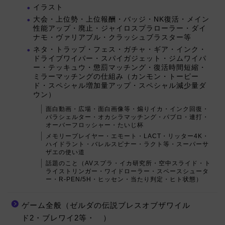
イラスト
大会・上位勢・上位報酬・バッジ・NK復活・メイン
性能アップ・廃止・ジャイロスプラローラー・ダイ
ナモ・ヴァリアブル・クラッシュブラスター等
ネタ・トラップ・フェス・ガチャ・ギア・インク・
ドライブワイパー・スパイガジェット・ジムワイパ
ー・テッキュウ・懲罰マッチング・復活時間短縮・
ミラーマッチングの仕組み（カンモン・トーピー
ド・スペシャル増加量アップ・スペシャル減少量ダ
ウン）
面白動画・広場・面白画像等・煽りイカ・インク回復・
パラシェルター・オカシラマッチング・パブロ・連打・
オーバーフロッシャー・たいじ杯
メモリープレイヤー・エモート・LACT・リッター4K・
ハイドラント・バレルスピナー・ラクト等・スーパーサ
ザエの使い道
話題のこと（AVスプラ・イカ研究所・空中スライド・ト
ライストリンガー・ワイドローラー・スペースシュータ
ー・R-PEN/5H・ヒッセン・当たり判定・ヒト状態）
ゲーム全般（ゼルダの伝説ブレスオブザワイル
ド2・ブレワイ2等・ ）