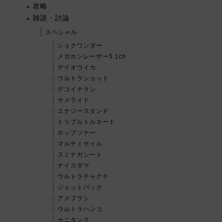
攻略
雑談・討論
スペシャル
ショクワンダー
メガホンレーザー5.1ch
テイオウイカ
ウルトラショット
デコイチラシ
サメライド
エナジースタンド
トリプルトルネード
ホップソナー
マルチミサイル
スミナガシート
ナイスダマ
ウルトラチャクチ
ジェットパック
アメフラシ
ウルトラハンコ
カニタンク