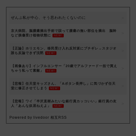
ぜんぶ私が中心、そう思われたくないのに
京大病院、脳腫瘍摘出手術で誤って腫瘍の無い部位を摘出 脳幹
など損傷受け植物状態に
NEW!
【正論】ホリエモン、移民受け入れ反対派にブチギレ→スタジオ
誰も反論できず沈黙
NEW!
【画像あり】インフルエンサー「20歳でアルファード一括で買え
ちゃう私って素敵」
NEW!
【悲報】任天堂キッズさん、「Aボタン長押し」に気づかず任天
堂に修正させてしまう
NEW!
【悲報】ワイ「半沢直樹みたいな銀行員カッコいい」銀行員の友
人「あんな奴居ねえよ」
NEW!
Powered by livedoor 相互RSS