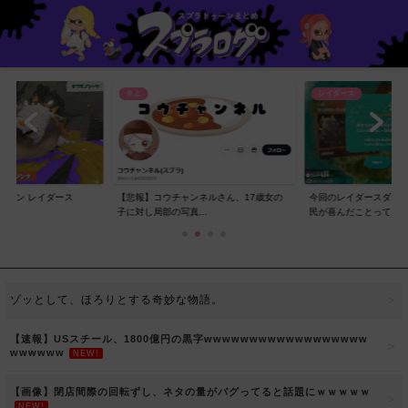
レイダース
レイダース
ンネルさん、17歳女の
今回のレイダースダイレクトで一番スプラ
【賛否】レイダースダ
..
民が喜んだことって...
ラ民の反応ｗｗｗｗ...
ゾッとして、ほろりとする奇妙な物語。
【速報】USスチール、1800億円の黒字wwwwwwwwwwwwwwwwww
wwwwww
NEW!
【画像】閉店間際の回転ずし、ネタの量がバグってると話題にｗｗｗｗｗ
NEW!