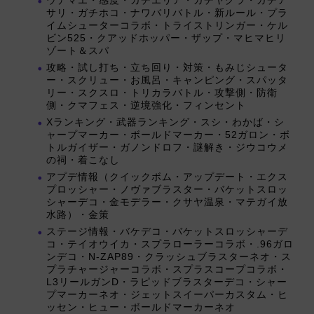
ウデマエ・感度・ガチエリア・ガチヤグラ・ガチア
サリ・ガチホコ・ナワバリバトル・新ルール・プラ
イムシューターコラボ・トライストリンガー・ケル
ビン525・クアッドホッパー・ザップ・マヒマヒリ
ゾート＆スパ
攻略・試し打ち・立ち回り・対策・もみじシュータ
ー・スクリュー・お風呂・キャンピング・スパッタ
リー・スクスロ・トリカラバトル・攻撃側・防衛
側・クマフェス・逆境強化・フィンセント
Xランキング・武器ランキング・スシ・わかば・シ
ャープマーカー・ボールドマーカー・52ガロン・ボ
トルガイザー・ガノンドロフ・謎解き・ジウコウメ
の祠・着こなし
アプデ情報（クイックボム・アップデート・エクス
プロッシャー・ノヴァブラスター・バケットスロッ
シャーデコ・金モデラー・クサヤ温泉・マテガイ放
水路）・金策
ステージ情報・バケデコ・バケットスロッシャーデ
コ・テイオウイカ・スプラローラーコラボ・.96ガロ
ンデコ・N-ZAP89・クラッシュブラスターネオ・ス
プラチャージャーコラボ・スプラスコープコラボ・
L3リールガンD・ラピッドブラスターデコ・シャー
プマーカーネオ・ジェットスイーパーカスタム・ヒ
ッセン・ヒュー・ボールドマーカーネオ