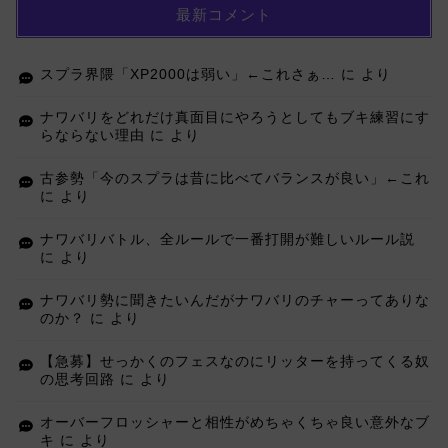
最新コメント
スプラ界隈「XP2000は弱い」←これさぁ…
に
より
ナワバリをどれだけ真面目にやろうとしてもブキ練習にす
らならない理由
に
より
古参勢「今のスプラは昔に比べてバランスが良い」←これ
に
より
ナワバリバトル、全ルールで一番打開が難しいルール説
に
より
ナワバリ勢に聞きたいんだがナワバリのチャーってありな
のか？
に
より
【急募】せっかくのフェスなのにリッターを持ってくる奴
の思考回路
に
より
オーバーフロッシャーと相性がめちゃくちゃ良い意外なブ
キ
に
より