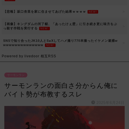
【悲報】坂口杏里を家に住ませてあげた結果ｗｗｗｗ
NEW!
【画像】キングダムの河了貂、「あったけぇ壁」に引き続き更に味方をぶ
っ殺す作戦を実行する
NEW!
SNSで知り合ったJK10人とS●Xしてハメ撮り770本撮ったイケメン逮捕w
wwwwwwwwwwwwww
NEW!
Powered by livedoor 相互RSS
サーモンラン
サーモンランの面白さ分からん俺に
バイト勢が布教するスレ
2025年6月24日