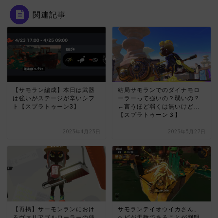
関連記事
【サモラン編成】本日は武器
結局サモランでのダイナモロ
は強いがステージが辛いシフ
ーラーって強いの？弱いの？
ト【スプラトゥーン3】
←言うほど弱くは無いけど…
【スプラトゥーン３】
2023年4月23日
2023年5月27日
【再掲】サーモンランにおけ
サモランテイオウイカさん、
るヴァリアブルローラーの使
ヘビが天敵であることが判明