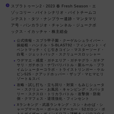
スプラトゥーン2・2023 春 Fresh Season・エ
ゾッコリー・バイトシナリオ・バイトチームコ
ンテスト・タツ・ナンプラー遺跡・マンタマリ
ア号・バンカラジオ・チャンネル・ジュークボ
ックス・イカッチャ・株主総会
公式情報・スプラ甲子園・クーゲルシュライバー・
操縦棍・ハンドル・S-BLAST92・フィンセント・イ
ベントマッチ・くじ引きコイン・マスターソード・
白竜・ジェットパック・スクリュースロッシャー
ウデマエ・感度・ガチエリア・ガチヤグラ・ガチア
サリ・ガチホコ・ナワバリバトル・新ルール・プラ
イムシューターコラボ・トライストリンガー・ケル
ビン525・クアッドホッパー・ザップ・マヒマヒリ
ゾート＆スパ
攻略・試し打ち・立ち回り・対策・もみじシュータ
ー・スクリュー・お風呂・キャンピング・スパッタ
リー・スクスロ・トリカラバトル・攻撃側・防衛
側・クマフェス・逆境強化・フィンセント
Xランキング・武器ランキング・スシ・わかば・シ
ャープマーカー・ボールドマーカー・52ガロン・ボ
トルガイザー・ガノンドロフ・謎解き・ジウコウメ