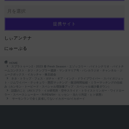
提携サイト
しぃアンテナ
にゅーぷる
HOME
スプラトゥーン2・2023 春 Fresh Season・エゾッコリー・バイトシナリオ・バイトチ
ームコンテスト・タツ・ナンプラー遺跡・マンタマリア号・バンカラジオ・チャンネル・ジ
ュークボックス・イカッチャ・株主総会
ネタ・トラップ・フェス・ガチャ・ギア・インク・ドライブワイパー・スパイガジェッ
ト・ジムワイパー・テッキュウ・懲罰マッチング・復活時間短縮・ミラーマッチングの仕組
み（カンモン・トーピード・スペシャル増加量アップ・スペシャル減少量ダウン）
話題のこと（AVスプラ・イカ研究所・空中スライド・トライストリンガー・ワイドロー
ラー・スペースシューター・R-PEN/5H・ヒッセン・当たり判定・ヒト状態）
サーモンランで全く反省してないイカガール/イカボーイ