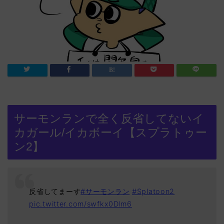
サーモンランで全く反省してないイ
カガール/イカボーイ【スプラトゥー
ン2】
反省してまーす
#サーモンラン
#Splatoon2
pic.twitter.com/swfkx0Dlm6