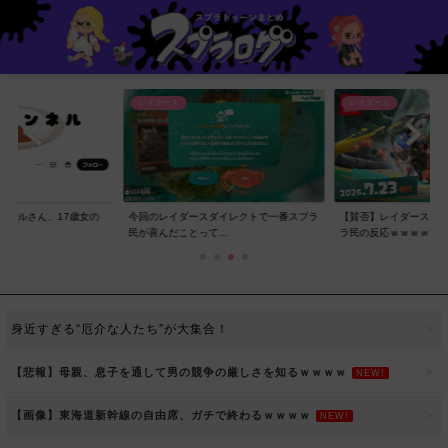
レイダース
レイダース
ンネルさん、17歳女の
今回のレイダースダイレクトで一番スプラ
【賛否】レイダースダ
..
民が喜んだことって...
ラ民の反応ｗｗｗｗ...
身近すぎる“厄介な人たち”が大集合！
【悲報】母親、息子を通して男の競争の厳しさを知るｗｗｗｗ
NEW!
【画像】東海道新幹線の自由席、ガチで終わるｗｗｗｗ
NEW!