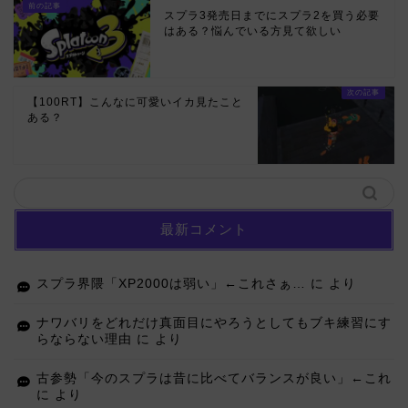
スプラ3発売日までにスプラ2を買う必要
はある？悩んでいる方見て欲しい
【100RT】こんなに可愛いイカ見たこと
ある？
最新コメント
スプラ界隈「XP2000は弱い」←これさぁ…
に
より
ナワバリをどれだけ真面目にやろうとしてもブキ練習にす
らならない理由
に
より
古参勢「今のスプラは昔に比べてバランスが良い」←これ
に
より