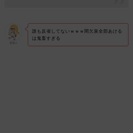
誰も反省してないｗｗｗ間欠泉全部あける
は鬼畜すぎる
管理人