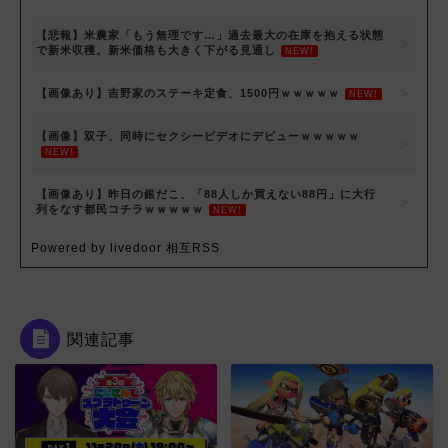
【悲報】米農家「もう無理です…」過去最大の在庫を抱える状態
で新米収穫。新米価格も大きく下がる見通し
NEW!
【画像あり】吉野家のステーキ定食、1500円ｗｗｗｗｗ
NEW!
【画像】双子、同時にセクシービデオにデビューｗｗｗｗｗ
NEW!
【画像あり】昨日の銀だこ、「88人しか買えない88円」に大行
列をなす都民コチラｗｗｗｗｗ
NEW!
Powered by livedoor 相互RSS
関連記事