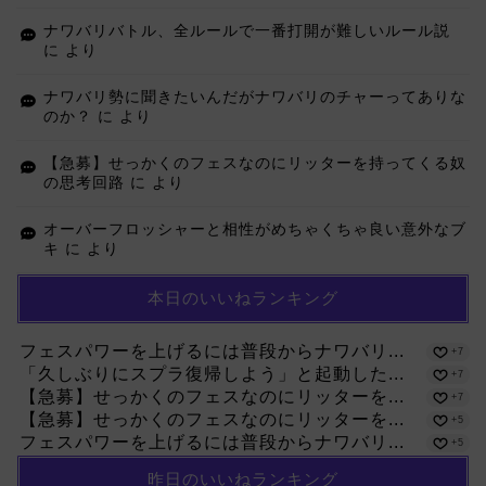
ナワバリバトル、全ルールで一番打開が難しいルール説
に
より
ナワバリ勢に聞きたいんだがナワバリのチャーってありな
のか？
に
より
【急募】せっかくのフェスなのにリッターを持ってくる奴
の思考回路
に
より
オーバーフロッシャーと相性がめちゃくちゃ良い意外なブ
キ
に
より
本日のいいねランキング
フェスパワーを上げるには普段からナワバリ...
+7
「久しぶりにスプラ復帰しよう」と起動した...
+7
【急募】せっかくのフェスなのにリッターを...
+7
【急募】せっかくのフェスなのにリッターを...
+5
フェスパワーを上げるには普段からナワバリ...
+5
昨日のいいねランキング