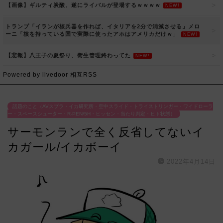
【画像】ギルティ炭酸、遂にライバルが登場するｗｗｗｗ
NEW!
トランプ「イランが核兵器を作れば、イタリアを2分で消滅させる」メロ
ーニ「核を持っている国で実際に使ったアホはアメリカだけｗ」
NEW!
【悲報】八王子の夏祭り、衛生管理終わってた
NEW!
Powered by livedoor 相互RSS
話題のこと（AVスプラ・イカ研究所・空中スライド・トライストリンガー・ワイドローラ
ー・スペースシューター・R-PEN/5H・ヒッセン・当たり判定・ヒト状態）
サーモンランで全く反省してないイ
カガール/イカボーイ
2022年4月14日