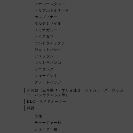
エナジースタンド
トリプルトルネード
ホップソナー
マルチミサイル
スミナガシート
ナイスダマ
ウルトラチャクチ
ジェットパック
アメフラシ
ウルトラハンコ
カニタンク
キューインキ
グレートバリア
その他（立ち回り・すりみ連合・シオカラーズ・ロッカ
ー・バンカラマッチ等）
DLC・サイドオーダー
武器
弓種
チャージャー種
シューター種