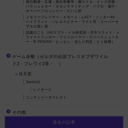
面白動画・広場・面白画像等・煽りイカ・インク回復・
パラシェルター・オカシラマッチング・パブロ・連打・
オーバーフロッシャー・たいじ杯
メモリープレイヤー・エモート・LACT・リッター4K・
ハイドラント・バレルスピナー・ラクト等・スーパーサ
ザエの使い道
話題のこと（AVスプラ・イカ研究所・空中スライド・ト
ライストリンガー・ワイドローラー・スペースシュータ
ー・R-PEN/5H・ヒッセン・当たり判定・ヒト状態）
ゲーム全般（ゼルダの伝説ブレスオブザワイル
ド2・ブレワイ2等・ ）
任天堂
Switch2
レイダース
ニンテンドーダイレクト
その他
過去の記事