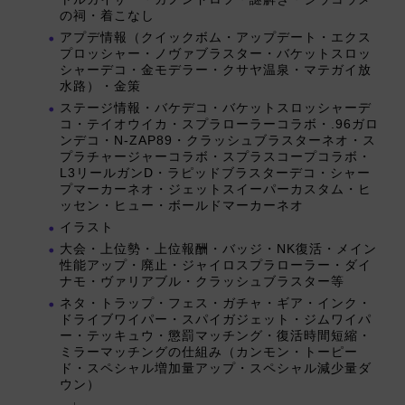
の祠・着こなし
アプデ情報（クイックボム・アップデート・エクス
プロッシャー・ノヴァブラスター・バケットスロッ
シャーデコ・金モデラー・クサヤ温泉・マテガイ放
水路）・金策
ステージ情報・バケデコ・バケットスロッシャーデ
コ・テイオウイカ・スプラローラーコラボ・.96ガロ
ンデコ・N-ZAP89・クラッシュブラスターネオ・ス
プラチャージャーコラボ・スプラスコープコラボ・
L3リールガンD・ラピッドブラスターデコ・シャー
プマーカーネオ・ジェットスイーパーカスタム・ヒ
ッセン・ヒュー・ボールドマーカーネオ
イラスト
大会・上位勢・上位報酬・バッジ・NK復活・メイン
性能アップ・廃止・ジャイロスプラローラー・ダイ
ナモ・ヴァリアブル・クラッシュブラスター等
ネタ・トラップ・フェス・ガチャ・ギア・インク・
ドライブワイパー・スパイガジェット・ジムワイパ
ー・テッキュウ・懲罰マッチング・復活時間短縮・
ミラーマッチングの仕組み（カンモン・トーピー
ド・スペシャル増加量アップ・スペシャル減少量ダ
ウン）