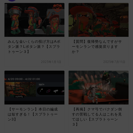
みんな金いくらの投げ方はAボ
【質問】復帰勢なんですがサ
タン派？Lボタン派？【スプラ
ーモンランで感覚戻ります
トゥーン３】
か？
2023年1月1日
2025年7月11日
【サーモンラン】本日の編成
【再掲】クマ弓でバクダン倒
は短すぎる！【スプラトゥー
すの苦戦してる人はこれを見
ン3】
てほしい【スプラトゥーン
３】