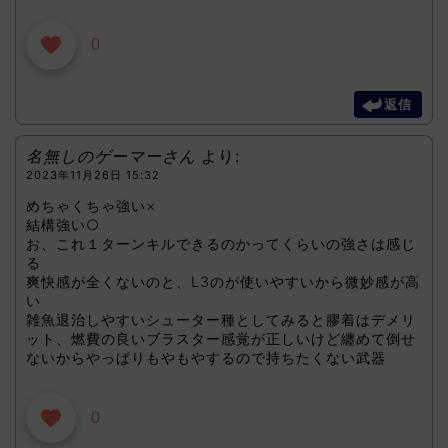
0
返信
名無しのゲーマーさん
より:
2023年11月26日 15:32
めちゃくちゃ強い×
結構強い○
お、これ１ターンキルできるのかってくらいの強さは感じ
る
爽快感が全くないのと、L3のが使いやすいから微妙感が高
い
雑魚退治しやすいシューター種としてみると膠着はデメリ
ット、燃費の良いブラスター感覚が正しいけど纏めて倒せ
ないからやっぱりもやもやするので持ちたくない武器
0