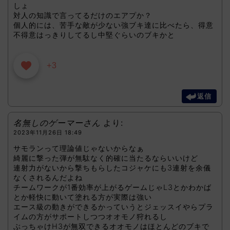
しょ
対人の知識で言ってるだけのエアプか？
個人的には、苦手な敵が少ない強ブキ達に比べたら、得意
不得意はっきりしてるし中堅ぐらいのブキかと
+3
返信
名無しのゲーマーさん
より:
2023年11月26日 18:49
サモランって理論値じゃないからなぁ
綺麗に撃った弾が無駄なく的確に当たるならいいけど
連射力がないから撃ちもらしたコジャケにも3連射を余儀
なくされるんだよね
チームワークが1番効率が上がるゲームじゃL3とかわかば
とか軽快に動いて塗れる方が実際は強い
エース級の動きができるかっていうとジェッスイやらプラ
イムの方がサポートしつつオオモノ狩れるし
ぶっちゃけH3が無双できるオオモノはほとんどのブキで