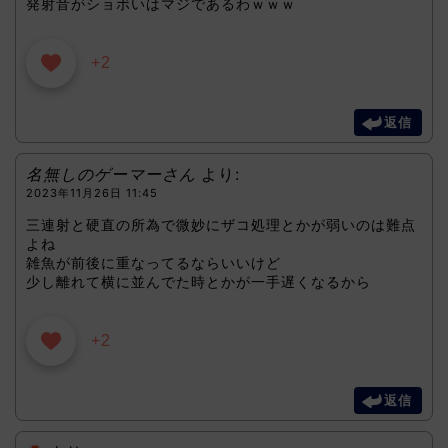
発射音がショボいはマジであるわｗｗｗ
+2
返信
名無しのゲーマーさん
より:
2023年11月26日 11:45
三連射と硬直の所為で微妙にザコ処理とかが弱いのは難点
よね
雑魚が前後に重なってるならいいけど
少し離れて横に並んでた時とかが一手遅くなるから
+2
返信