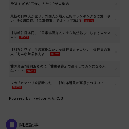
身近すぎる“厄介な人たち”が大集合！
最新の日本人が減り、外国人が増えた街市ランキングをご覧下さ
い→5位川口市、4位京都市、ではトップ3は
NEW!
【悲報】日本円、「日米協調介入」すら無効化してしまうｗｗｗ
ｗｗ
NEW!
【悲報】ワイ「半沢直樹みたいな銀行員カッコいい」銀行員の友
人「あんな奴居ねえよ」
NEW!
株の資産7億円あるのに「株主優待」で生活してガンになる人
生・・・
NEW!
シカ「ヒマワリ全部喰った」 郡山布引風の高原まつり中止
NEW!
Powered by livedoor 相互RSS
関連記事