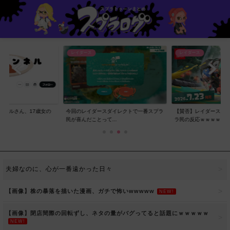
レイダース
レイダース
ンネルさん、17歳女の
今回のレイダースダイレクトで一番スプラ
【賛否】レイダースダ
..
民が喜んだことって...
ラ民の反応ｗｗｗｗ...
夫婦なのに、心が一番遠かった日々
【画像】株の暴落を描いた漫画、ガチで怖いwwwww
NEW!
【画像】閉店間際の回転ずし、ネタの量がバグってると話題にｗｗｗｗｗ
NEW!