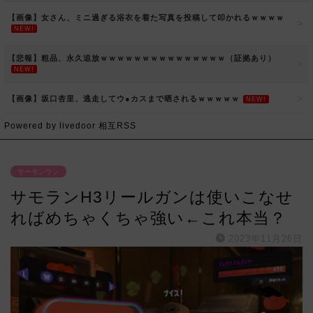
【画像】女さん、ミニ過ぎる浴衣を着た写真を投稿して叩かれるｗｗｗｗ
NEW!
【悲報】粗品、永久追放ｗｗｗｗｗｗｗｗｗｗｗｗｗｗｗ（証拠あり）
NEW!
【画像】坂口杏里、逃走してウ●カスまで晒されるｗｗｗｗｗ
NEW!
Powered by livedoor 相互RSS
サーモンラン
サモランH3リールガンは使いこなせ
ればめちゃくちゃ強い←これ本当？
2023年11月26日