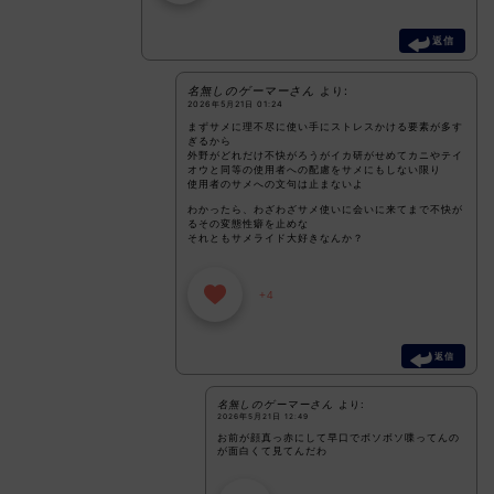
返信
名無しのゲーマーさん
より:
2026年5月21日 01:24
まずサメに理不尽に使い手にストレスかける要素が多す
ぎるから
外野がどれだけ不快がろうがイカ研がせめてカニやテイ
オウと同等の使用者への配慮をサメにもしない限り
使用者のサメへの文句は止まないよ
わかったら、わざわざサメ使いに会いに来てまで不快が
るその変態性癖を止めな
それともサメライド大好きなんか？
+4
返信
名無しのゲーマーさん
より:
2026年5月21日 12:49
お前が顔真っ赤にして早口でボソボソ喋ってんの
が面白くて見てんだわ