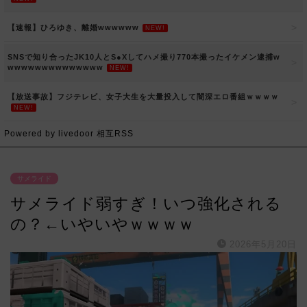
【速報】ひろゆき、離婚wwwwww
NEW!
SNSで知り合ったJK10人とS●Xしてハメ撮り770本撮ったイケメン逮捕w
wwwwwwwwwwwwww
NEW!
【放送事故】フジテレビ、女子大生を大量投入して闇深エロ番組ｗｗｗｗ
NEW!
Powered by livedoor 相互RSS
サメライド
サメライド弱すぎ！いつ強化される
の？←いやいやｗｗｗｗ
2026年5月20日