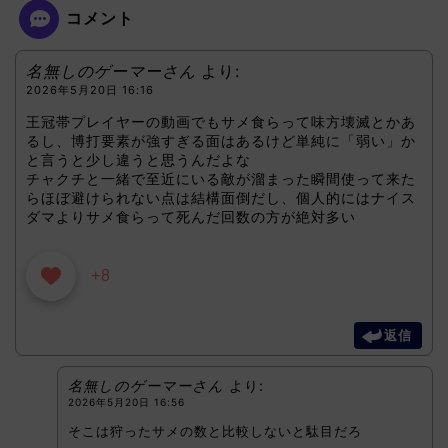
コメント
名無しのゲーマーさん
より:
2026年5月20日 16:16
王冠帯プレイヤーの動画でもサメ食らって味方壊滅とかあ
るし、博打要素が強すぎる面はあるけど単純に「弱い」か
と言うと少し違うと思うんだよな
チャクチと一緒で至近にいる敵が溜まった瞬間使って来た
らほぼ避けられない点は結構面倒だし、個人的にはナイス
ダマよりサメ食らって死んだ回数の方が絶対多い
+8
返信
名無しのゲーマーさん
より:
2026年5月20日 16:56
そこは狩ったサメの数と比較しないと駄目だろ