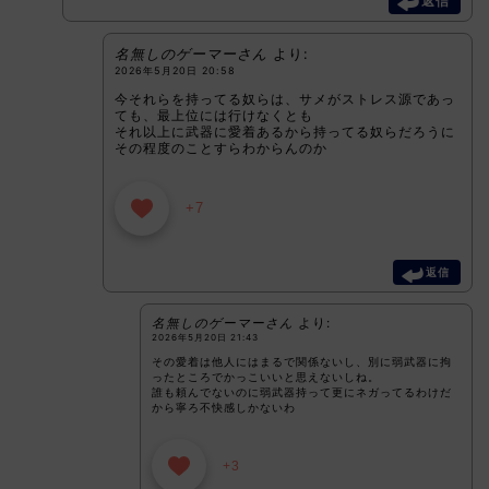
返信
名無しのゲーマーさん
より:
2026年5月20日 20:58
今それらを持ってる奴らは、サメがストレス源であっ
ても、最上位には行けなくとも
それ以上に武器に愛着あるから持ってる奴らだろうに
その程度のことすらわからんのか
+7
返信
名無しのゲーマーさん
より:
2026年5月20日 21:43
その愛着は他人にはまるで関係ないし、別に弱武器に拘
ったところでかっこいいと思えないしね。
誰も頼んでないのに弱武器持って更にネガってるわけだ
から寧ろ不快感しかないわ
+3