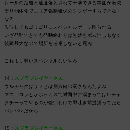
レールの距離と速度落とされて干渉できる範囲が激減
塗り弱体化でエリア強制確保のクソゲーすらできなく
なる
失敗してもゴリゴリにスペシャルゲージ削られる
いざ発動できても発動終わりは無敵もボム消しもなく
後隙甚大なので場所を考慮しないと死ぬ
これより弱いスペシャルないやろ
14：
スプラプレイヤーさん
ウルチャクはサメとは別方向の弱さなんだよね
マニュコラとかホッカスで対面中に溜まってはいチャ
クチーってやるのが強いわけで即吐き前提握ってたら
バレバレだから
15：
スプラプレイヤーさん