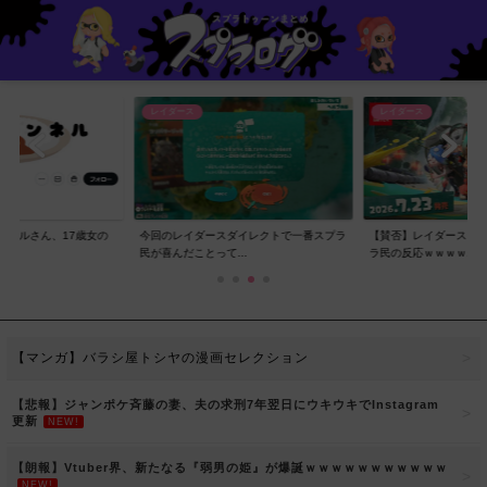
レイダース
レイダース
ンネルさん、17歳女の
今回のレイダースダイレクトで一番スプラ
【賛否】レイダースダ
..
民が喜んだことって...
ラ民の反応ｗｗｗｗ...
【マンガ】バラシ屋トシヤの漫画セレクション
【悲報】ジャンポケ斉藤の妻、夫の求刑7年翌日にウキウキでInstagram
更新
NEW!
【朗報】Vtuber界、新たなる『弱男の姫』が爆誕ｗｗｗｗｗｗｗｗｗｗｗ
NEW!