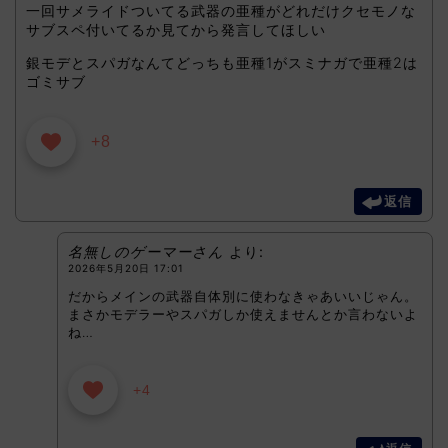
一回サメライドついてる武器の亜種がどれだけクセモノな
サブスペ付いてるか見てから発言してほしい
銀モデとスパガなんてどっちも亜種1がスミナガで亜種2は
ゴミサブ
+8
返信
名無しのゲーマーさん
より:
2026年5月20日 17:01
だからメインの武器自体別に使わなきゃあいいじゃん。
まさかモデラーやスパガしか使えませんとか言わないよ
ね…
+4