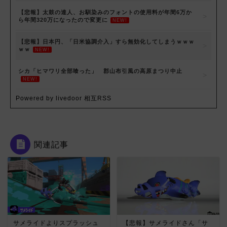
【悲報】太鼓の達人、お馴染みのフォントの使用料が年間6万か
ら年間320万になったので変更に
NEW!
【悲報】日本円、「日米協調介入」すら無効化してしまうｗｗｗ
ｗｗ
NEW!
シカ「ヒマワリ全部喰った」 郡山布引風の高原まつり中止
NEW!
Powered by livedoor 相互RSS
関連記事
サメライドよりスプラッシュ
【悲報】サメライドさん「サ