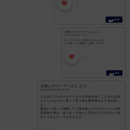
0
返信
名無しのゲーマーさん
より:
2026年5月21日 17:14
オッ サメライド大好きちゃんかよ
じゃあこっち側来いよ楽しもうぜ
+3
返信
名無しのゲーマーさん
より:
2026年5月20日 21:54
ちなみにウルボーみたいなその武器を使いこなせれば強
いんじゃないかと思って使う様な開拓勢はまた別の話
な。
最初から弱いと理解してて掲示板にまでネガりにくる弱
武器拘り勢は 使うなって他人に言われても仕方ない発
言してるんだってわかりなよ