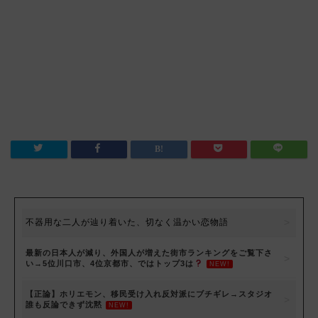
不器用な二人が辿り着いた、切なく温かい恋物語
最新の日本人が減り、外国人が増えた街市ランキングをご覧下さ
い→5位川口市、4位京都市、ではトップ3は
NEW!
【正論】ホリエモン、移民受け入れ反対派にブチギレ→スタジオ
誰も反論できず沈黙
NEW!