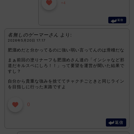
+4
返信
名無しのゲーマーさん
より:
2026年5月20日 17:17
肥溜めだと分かってるのに強い弱い言ってんのは滑稽だな
まぁ前回の塗りナーフも肥溜めさん達の「インシャなど邪
道だキルスペにしろ！！」って要望を運営が聞いた結果で
すし？
自分から貴重な強みを捨ててチャクチごときと同じライン
を目指しに行った末路ですよ
0
返信