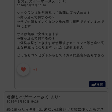
名無しのゲーマーさん
より:
2026年5月21日 10:20
ショクワンは地形無視して敵陣に突っ込めます
→突っ込んで何するの？
→サブ封印＆インクタンク垂れ流し状態でメイン１本で
戦えます
サメは無敵で突進できます
→突っ込んで何するの？
→爆発攻撃ができますが使用後はカニタンク等と違い完
全な棒立ちになりますしボムは消せません
どっちもコンセプトからしてイカ研に悪意がありすぎる
+3
返信
名無しのゲーマーさん
より:
2026年5月20日 19:28
雑に使ったらキルは出来ないは良いけど雑に使ったらデス