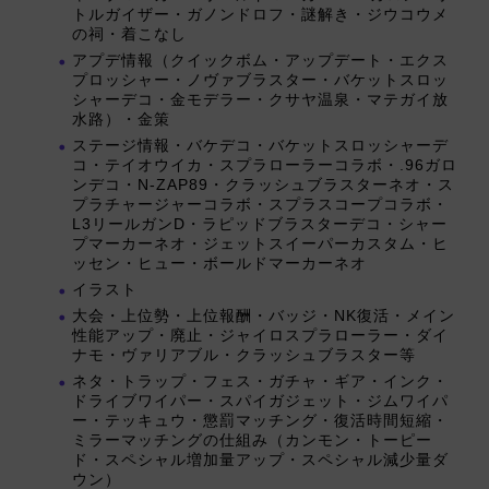
トルガイザー・ガノンドロフ・謎解き・ジウコウメ
の祠・着こなし
アプデ情報（クイックボム・アップデート・エクス
プロッシャー・ノヴァブラスター・バケットスロッ
シャーデコ・金モデラー・クサヤ温泉・マテガイ放
水路）・金策
ステージ情報・バケデコ・バケットスロッシャーデ
コ・テイオウイカ・スプラローラーコラボ・.96ガロ
ンデコ・N-ZAP89・クラッシュブラスターネオ・ス
プラチャージャーコラボ・スプラスコープコラボ・
L3リールガンD・ラピッドブラスターデコ・シャー
プマーカーネオ・ジェットスイーパーカスタム・ヒ
ッセン・ヒュー・ボールドマーカーネオ
イラスト
大会・上位勢・上位報酬・バッジ・NK復活・メイン
性能アップ・廃止・ジャイロスプラローラー・ダイ
ナモ・ヴァリアブル・クラッシュブラスター等
ネタ・トラップ・フェス・ガチャ・ギア・インク・
ドライブワイパー・スパイガジェット・ジムワイパ
ー・テッキュウ・懲罰マッチング・復活時間短縮・
ミラーマッチングの仕組み（カンモン・トーピー
ド・スペシャル増加量アップ・スペシャル減少量ダ
ウン）