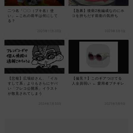
二つ名「〇〇（ブキ名）使
【急募】後衛2枚編成なのにホ
い」←これの前半は何にして
コを持ちだす前衛の気持ち
る？
2025年11月20日
2025年3月1日
【悲報】広場絵さん、「イカ
【偏見？】このギアつけてる
すして系」よりもさらにヤバ
人全員弱い ← 愛用者ブチギレ
い「フレコ公開系」イラスト
が散見されてしまう
2024年7月30日
2025年5月9日