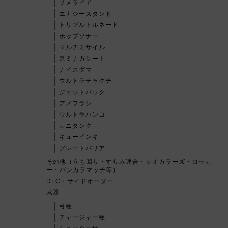
サメライド
エナジースタンド
トリプルトルネード
ホップソナー
マルチミサイル
スミナガシート
ナイスダマ
ウルトラチャクチ
ジェットパック
アメフラシ
ウルトラハンコ
カニタンク
キューインキ
グレートバリア
その他（立ち回り・すりみ連合・シオカラーズ・ロッカ
ー・バンカラマッチ等）
DLC・サイドオーダー
武器
弓種
チャージャー種