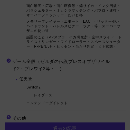
面白動画・広場・面白画像等・煽りイカ・インク回復・
パラシェルター・オカシラマッチング・パブロ・連打・
オーバーフロッシャー・たいじ杯
メモリープレイヤー・エモート・LACT・リッター4K・
ハイドラント・バレルスピナー・ラクト等・スーパーサ
ザエの使い道
話題のこと（AVスプラ・イカ研究所・空中スライド・ト
ライストリンガー・ワイドローラー・スペースシュータ
ー・R-PEN/5H・ヒッセン・当たり判定・ヒト状態）
ゲーム全般（ゼルダの伝説ブレスオブザワイル
ド2・ブレワイ2等・ ）
任天堂
Switch2
レイダース
ニンテンドーダイレクト
その他
過去の記事