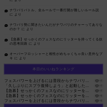
ナワバリバトル、全ルールで一番打開が難しいルール説
に
より
ナワバリ勢に聞きたいんだがナワバリのチャーってありな
のか？
に
より
【急募】せっかくのフェスなのにリッターを持ってくる奴
の思考回路
に
より
オーバーフロッシャーと相性がめちゃくちゃ良い意外なブ
キ
に
より
本日のいいねランキング
フェスパワーを上げるには普段からナワバリ...
+7
「久しぶりにスプラ復帰しよう」と起動した...
+7
【急募】せっかくのフェスなのにリッターを...
+7
【急募】せっかくのフェスなのにリッターを...
+5
フェスパワーを上げるには普段からナワバリ...
+5