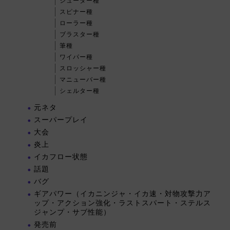
シューター種
スピナー種
ローラー種
ブラスター種
筆種
ワイパー種
スロッシャー種
マニューバー種
シェルター種
元ネタ
スーパープレイ
大会
炎上
イカフロー状態
話題
バグ
ギアパワー（イカニンジャ・イカ速・対物攻撃力ア
ップ・アクション強化・ラストスパート・ステルス
ジャンプ・サブ性能）
発売前