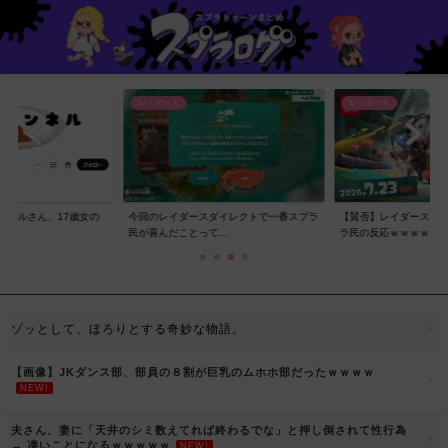
レイダース
レイダース
ンネルさん、17歳女の
今回のレイダースダイレクトで一番スプラ
【賛否】レイダースダ
..
民が喜んだことって...
ラ民の反応ｗｗｗｗ...
ゾッとして、ほろりとする奇妙な物語。
【画像】JKダンス部、部員の８割が巨乳のムホホ部だったｗｗｗｗ
NEW!
夫さん、妻に「天井のシミ数えてれば終わるでな」と押し倒されて性行為
→ 凄いことになるｗｗｗｗｗ
NEW!