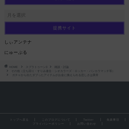
提携サイト
しぃアンテナ
にゅーぷる
HOME
スプラトゥーン3
雑談・討論
その他（立ち回り・すりみ連合・シオカラーズ・ロッカー・バンカラマッチ等）
ガチャから出たダブったアイテムがお金に換えられる悲しさは異常
トップへ戻る
このブログについて
Twitter
免責事項
プライバシーポリシー
お問い合わせ