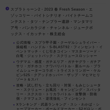
スプラトゥーン2・2023 春 Fresh Season・エ
ゾッコリー・バイトシナリオ・バイトチームコ
ンテスト・タツ・ナンプラー遺跡・マンタマリ
ア号・バンカラジオ・チャンネル・ジュークボ
ックス・イカッチャ・株主総会
公式情報・スプラ甲子園・クーゲルシュライバー・
操縦棍・ハンドル・S-BLAST92・フィンセント・イ
ベントマッチ・くじ引きコイン・マスターソード・
白竜・ジェットパック・スクリュースロッシャー
ウデマエ・感度・ガチエリア・ガチヤグラ・ガチア
サリ・ガチホコ・ナワバリバトル・新ルール・プラ
イムシューターコラボ・トライストリンガー・ケル
ビン525・クアッドホッパー・ザップ・マヒマヒリ
ゾート＆スパ
攻略・試し打ち・立ち回り・対策・もみじシュータ
ー・スクリュー・お風呂・キャンピング・スパッタ
リー・スクスロ・トリカラバトル・攻撃側・防衛
側・クマフェス・逆境強化・フィンセント
Xランキング・武器ランキング・スシ・わかば・シ
ャープマーカー・ボールドマーカー・52ガロン・ボ