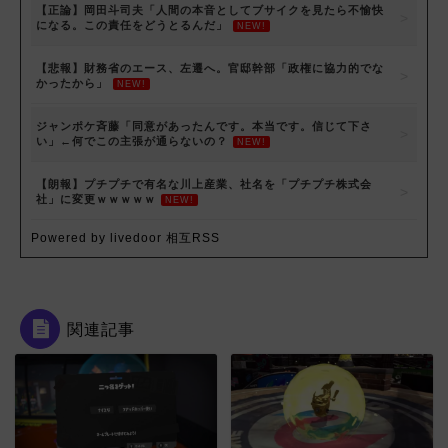
【正論】岡田斗司夫「人間の本音としてブサイクを見たら不愉快
になる。この責任をどうとるんだ」
NEW!
【悲報】財務省のエース、左遷へ。官邸幹部「政権に協力的でな
かったから」
NEW!
ジャンポケ斉藤「同意があったんです。本当です。信じて下さ
い」←何でこの主張が通らないの？
NEW!
【朗報】プチプチで有名な川上産業、社名を「プチプチ株式会
社」に変更ｗｗｗｗｗ
NEW!
Powered by livedoor 相互RSS
関連記事