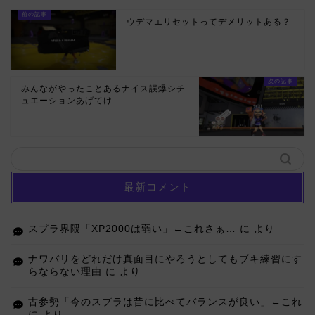
ウデマエリセットってデメリットある？
みんながやったことあるナイス誤爆シチ
ュエーションあげてけ
最新コメント
スプラ界隈「XP2000は弱い」←これさぁ…
に
より
ナワバリをどれだけ真面目にやろうとしてもブキ練習にす
らならない理由
に
より
古参勢「今のスプラは昔に比べてバランスが良い」←これ
に
より