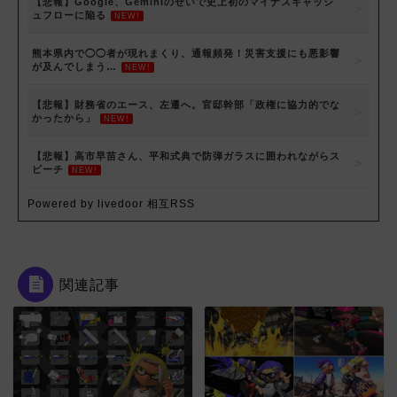
【悲報】Google、Geminiのせいで史上初のマイナスキャッシ
ュフローに陥る
NEW!
熊本県内で◯◯者が現れまくり、通報頻発！災害支援にも悪影響
が及んでしまう…
NEW!
【悲報】財務省のエース、左遷へ。官邸幹部「政権に協力的でな
かったから」
NEW!
【悲報】高市早苗さん、平和式典で防弾ガラスに囲われながらス
ピーチ
NEW!
Powered by livedoor 相互RSS
関連記事