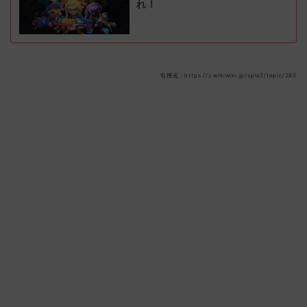
れ！
引用元：https://z.wikiwiki.jp/spla3/topic/280