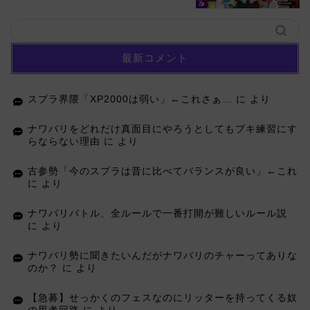
最新コメント
スプラ界隈「XP2000は弱い」←これさぁ…
に
より
ナワバリをどれだけ真面目にやろうとしてもブキ練習にす
らならない理由
に
より
古参勢「今のスプラは昔に比べてバランスが良い」←これ
に
より
ナワバリバトル、全ルールで一番打開が難しいルール説
に
より
ナワバリ勢に聞きたいんだがナワバリのチャーってありな
のか？
に
より
【急募】せっかくのフェスなのにリッターを持ってくる奴