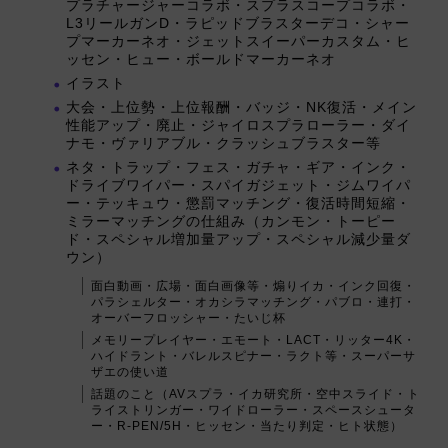
プラチャージャーコラボ・スプラスコープコラボ・
L3リールガンD・ラピッドブラスターデコ・シャー
プマーカーネオ・ジェットスイーパーカスタム・ヒ
ッセン・ヒュー・ボールドマーカーネオ
イラスト
大会・上位勢・上位報酬・バッジ・NK復活・メイン
性能アップ・廃止・ジャイロスプラローラー・ダイ
ナモ・ヴァリアブル・クラッシュブラスター等
ネタ・トラップ・フェス・ガチャ・ギア・インク・
ドライブワイパー・スパイガジェット・ジムワイパ
ー・テッキュウ・懲罰マッチング・復活時間短縮・
ミラーマッチングの仕組み（カンモン・トーピー
ド・スペシャル増加量アップ・スペシャル減少量ダ
ウン）
面白動画・広場・面白画像等・煽りイカ・インク回復・
パラシェルター・オカシラマッチング・パブロ・連打・
オーバーフロッシャー・たいじ杯
メモリープレイヤー・エモート・LACT・リッター4K・
ハイドラント・バレルスピナー・ラクト等・スーパーサ
ザエの使い道
話題のこと（AVスプラ・イカ研究所・空中スライド・ト
ライストリンガー・ワイドローラー・スペースシュータ
ー・R-PEN/5H・ヒッセン・当たり判定・ヒト状態）