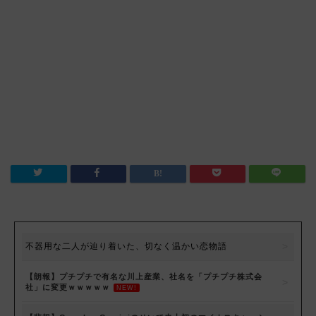
不器用な二人が辿り着いた、切なく温かい恋物語
【朗報】プチプチで有名な川上産業、社名を「プチプチ株式会
社」に変更ｗｗｗｗｗ
NEW!