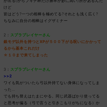
が出る(からブキチ杯だけ勝率が妙に高い)所があるんだ
けど
皆はどう?一つの相棒を極めてる?それとも浅く広く?
ちなみに自分の相棒はイグザミナー
2：
スプラプレイヤーさん
銀モデ以外を持つとXPが５００下がる呪いにかかって
るから基本これだけ
☆１０まで来てしまった
3：
スプラプレイヤーさん
>>2
ワイも気がついたら弓以外持てない身体になってしま
った…
でも持ち替えはたまにやる。同じ武器ばかり使ってる
と思考が偏る（弓で言うと引きこもりがちになる）か