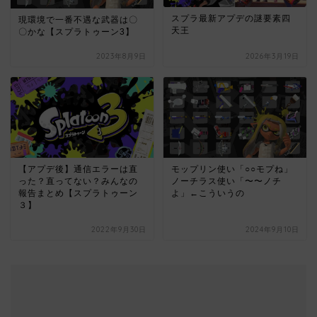
スプラ最新アプデの謎要素四
現環境で一番不遇な武器は〇
天王
〇かな【スプラトゥーン3】
2023年8月9日
2026年3月19日
【アプデ後】通信エラーは直
モップリン使い「○○モプね」
った？直ってない？みんなの
ノーチラス使い「〜〜ノチ
報告まとめ【スプラトゥーン
よ」←こういうの
３】
2022年9月30日
2024年9月10日