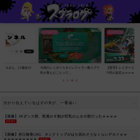
レイダース
レイダース
ンネルさん、17歳女の
今回のレイダースダイレクトで一番スプラ
【賛否】レイダースダ
..
民が喜んだことって...
ラ民の反応ｗｗｗｗ...
分かり合えているはずの夫が、一番遠い
【画像】JKダンス部、部員の８割が巨乳のムホホ部だったｗｗｗｗ
NEW!
【画像】井口裕香(36)、タンクトップがはち切れそうなくらいデカイｗｗ
ｗｗｗｗｗｗｗｗｗ
NEW!