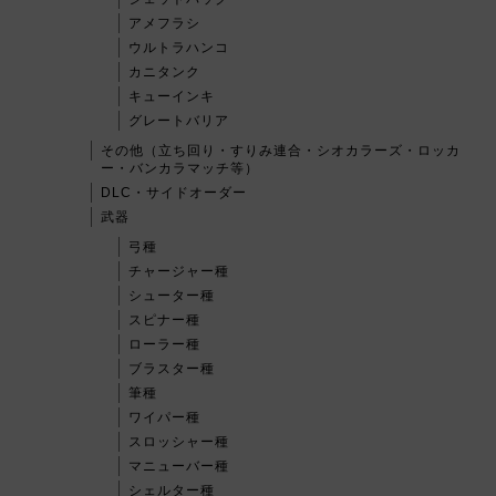
アメフラシ
ウルトラハンコ
カニタンク
キューインキ
グレートバリア
その他（立ち回り・すりみ連合・シオカラーズ・ロッカ
ー・バンカラマッチ等）
DLC・サイドオーダー
武器
弓種
チャージャー種
シューター種
スピナー種
ローラー種
ブラスター種
筆種
ワイパー種
スロッシャー種
マニューバー種
シェルター種