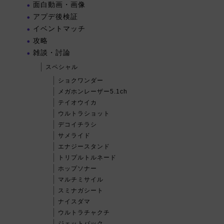
面白動画・画像
アプデ後検証
イベントマッチ
攻略
雑談・討論
スペシャル
ショクワンダー
メガホンレーザー5.1ch
テイオウイカ
ウルトラショット
デコイチラシ
サメライド
エナジースタンド
トリプルトルネード
ホップソナー
マルチミサイル
スミナガシート
ナイスダマ
ウルトラチャクチ
ジェットパック