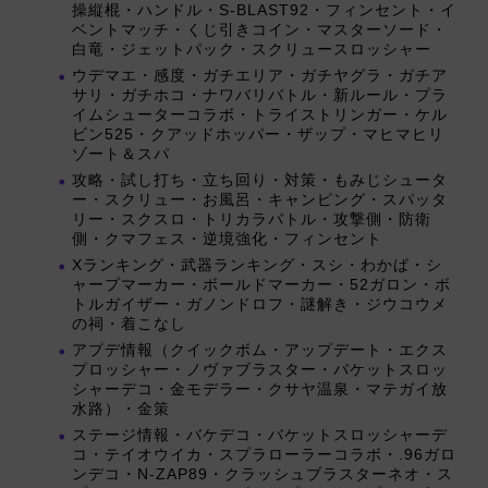
操縦棍・ハンドル・S-BLAST92・フィンセント・イ
ベントマッチ・くじ引きコイン・マスターソード・
白竜・ジェットパック・スクリュースロッシャー
ウデマエ・感度・ガチエリア・ガチヤグラ・ガチア
サリ・ガチホコ・ナワバリバトル・新ルール・プラ
イムシューターコラボ・トライストリンガー・ケル
ビン525・クアッドホッパー・ザップ・マヒマヒリ
ゾート＆スパ
攻略・試し打ち・立ち回り・対策・もみじシュータ
ー・スクリュー・お風呂・キャンピング・スパッタ
リー・スクスロ・トリカラバトル・攻撃側・防衛
側・クマフェス・逆境強化・フィンセント
Xランキング・武器ランキング・スシ・わかば・シ
ャープマーカー・ボールドマーカー・52ガロン・ボ
トルガイザー・ガノンドロフ・謎解き・ジウコウメ
の祠・着こなし
アプデ情報（クイックボム・アップデート・エクス
プロッシャー・ノヴァブラスター・バケットスロッ
シャーデコ・金モデラー・クサヤ温泉・マテガイ放
水路）・金策
ステージ情報・バケデコ・バケットスロッシャーデ
コ・テイオウイカ・スプラローラーコラボ・.96ガロ
ンデコ・N-ZAP89・クラッシュブラスターネオ・ス