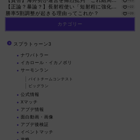
【賛否】海外勢が運営を痛烈批判「これ結局...
+23
【正論？暴論？】長射程使い「短射程に強化...
+22
勝率5割調整が起きる理由ってこれか？
+20
カテゴリー
スプラトゥーン3
ナワバトラー
イカロール・イカノボリ
サーモンラン
バイトチームコンテスト
ビッグラン
公式情報
Xマッチ
アプデ情報
面白動画・画像
アプデ後検証
イベントマッチ
攻略