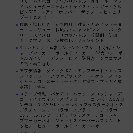
サリ・ガチホコ・ナワバリバトル・新ルール・プラ
イムシューターコラボ・トライストリンガー・ケル
ビン525・クアッドホッパー・ザップ・マヒマヒリ
ゾート＆スパ
攻略・試し打ち・立ち回り・対策・もみじシュータ
ー・スクリュー・お風呂・キャンピング・スパッタ
リー・スクスロ・トリカラバトル・攻撃側・防衛
側・クマフェス・逆境強化・フィンセント
Xランキング・武器ランキング・スシ・わかば・シ
ャープマーカー・ボールドマーカー・52ガロン・ボ
トルガイザー・ガノンドロフ・謎解き・ジウコウメ
の祠・着こなし
アプデ情報（クイックボム・アップデート・エクス
プロッシャー・ノヴァブラスター・バケットスロッ
シャーデコ・金モデラー・クサヤ温泉・マテガイ放
水路）・金策
ステージ情報・バケデコ・バケットスロッシャーデ
コ・テイオウイカ・スプラローラーコラボ・.96ガロ
ンデコ・N-ZAP89・クラッシュブラスターネオ・ス
プラチャージャーコラボ・スプラスコープコラボ・
L3リールガンD・ラピッドブラスターデコ・シャー
プマーカーネオ・ジェットスイーパーカスタム・ヒ
ッセン・ヒュー・ボールドマーカーネオ