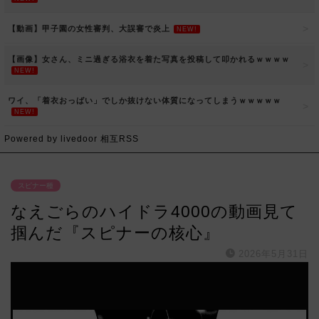
【動画】甲子園の女性審判、大誤審で炎上
NEW!
【画像】女さん、ミニ過ぎる浴衣を着た写真を投稿して叩かれるｗｗｗｗ
NEW!
ワイ、「着衣おっばい」でしか抜けない体質になってしまうｗｗｗｗｗ
NEW!
Powered by livedoor 相互RSS
スピナー種
なえごらのハイドラ4000の動画見て
掴んだ『スピナーの核心』
2026年5月31日