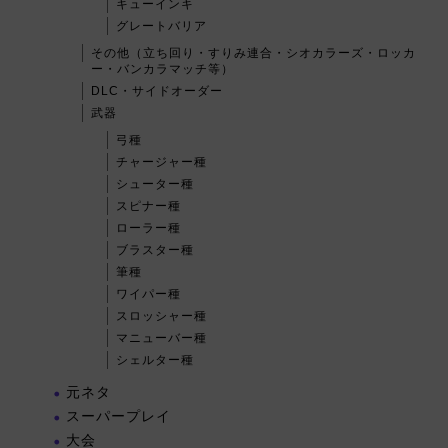
キューインキ
グレートバリア
その他（立ち回り・すりみ連合・シオカラーズ・ロッカ
ー・バンカラマッチ等）
DLC・サイドオーダー
武器
弓種
チャージャー種
シューター種
スピナー種
ローラー種
ブラスター種
筆種
ワイパー種
スロッシャー種
マニューバー種
シェルター種
元ネタ
スーパープレイ
大会