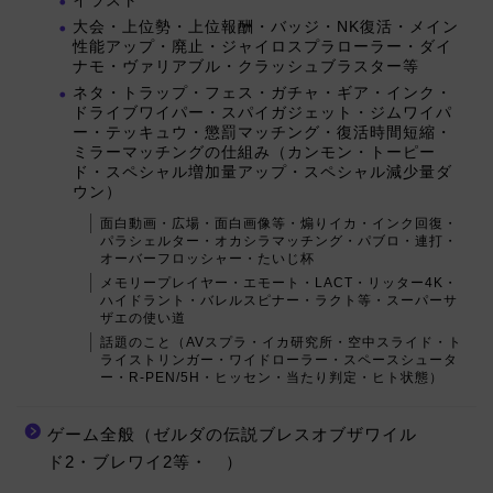
イラスト
大会・上位勢・上位報酬・バッジ・NK復活・メイン
性能アップ・廃止・ジャイロスプラローラー・ダイ
ナモ・ヴァリアブル・クラッシュブラスター等
ネタ・トラップ・フェス・ガチャ・ギア・インク・
ドライブワイパー・スパイガジェット・ジムワイパ
ー・テッキュウ・懲罰マッチング・復活時間短縮・
ミラーマッチングの仕組み（カンモン・トーピー
ド・スペシャル増加量アップ・スペシャル減少量ダ
ウン）
面白動画・広場・面白画像等・煽りイカ・インク回復・
パラシェルター・オカシラマッチング・パブロ・連打・
オーバーフロッシャー・たいじ杯
メモリープレイヤー・エモート・LACT・リッター4K・
ハイドラント・バレルスピナー・ラクト等・スーパーサ
ザエの使い道
話題のこと（AVスプラ・イカ研究所・空中スライド・ト
ライストリンガー・ワイドローラー・スペースシュータ
ー・R-PEN/5H・ヒッセン・当たり判定・ヒト状態）
ゲーム全般（ゼルダの伝説ブレスオブザワイル
ド2・ブレワイ2等・ ）