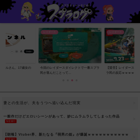
レイダース
レイダース
ンネルさん、17歳女の
今回のレイダースダイレクトで一番スプラ
【賛否】レイダースダ
..
民が喜んだことって...
ラ民の反応ｗｗｗｗ...
妻との生活が、夫をうつへ追い込んだ現実
一般作だけどエロいシーンがあって、妙にムラムラしてしまった作品
NEW!
【朗報】Vtuber界、新たなる『弱男の姫』が爆誕ｗｗｗｗｗｗｗｗｗｗｗ
NEW!