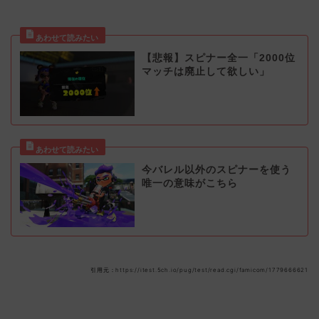
【悲報】スピナー全一「2000位
マッチは廃止して欲しい」
今バレル以外のスピナーを使う
唯一の意味がこちら
引用元：https://itest.5ch.io/pug/test/read.cgi/famicom/1779666621