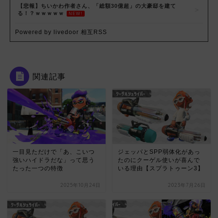
【悲報】ちいかわ作者さん、「総額30億超」の大豪邸を建て
る！？ｗｗｗｗｗ
NEW!
Powered by livedoor 相互RSS
関連記事
一目見ただけで「あ、こいつ
ジェッパとSPP弱体化があっ
強いハイドラだな」って思う
たのにクーゲル使いが喜んで
たった一つの特徴
いる理由【スプラトゥーン3】
2025年10月24日
2023年7月26日