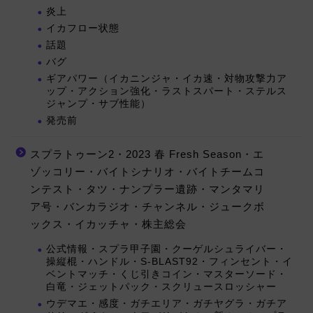
炎上
イカフロー状態
話題
バグ
ギアパワー（イカニンジャ・イカ速・対物攻撃力ア
ップ・アクション強化・ラストスパート・ステルス
ジャンプ・サブ性能）
発売前
スプラトゥーン2・2023 春 Fresh Season・エ
ゾッコリー・バイトシナリオ・バイトチームコ
ンテスト・タツ・ナンプラー遺跡・マンタマリ
ア号・バンカラジオ・チャンネル・ジュークボ
ックス・イカッチャ・株主総会
公式情報・スプラ甲子園・クーゲルシュライバー・
操縦棍・ハンドル・S-BLAST92・フィンセント・イ
ベントマッチ・くじ引きコイン・マスターソード・
白竜・ジェットパック・スクリュースロッシャー
ウデマエ・感度・ガチエリア・ガチヤグラ・ガチア