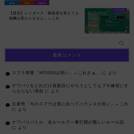
【賛否】レイダース「難易度を変えても
報酬は変わりません」←これ
最新コメント
スプラ界隈「XP2000は弱い」←これさぁ…
に
より
ナワバリをどれだけ真面目にやろうとしてもブキ練習にす
らならない理由
に
より
古参勢「今のスプラは昔に比べてバランスが良い」←これ
に
より
ナワバリバトル、全ルールで一番打開が難しいルール説
に
より