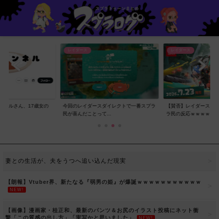
レイダース
レイダース
ンネルさん、17歳女の
今回のレイダースダイレクトで一番スプラ
【賛否】レイダースダ
..
民が喜んだことって...
ラ民の反応ｗｗｗｗ...
妻との生活が、夫をうつへ追い込んだ現実
【朗報】Vtuber界、新たなる『弱男の姫』が爆誕ｗｗｗｗｗｗｗｗｗｗｗ
NEW!
【画像】漫画家・桂正和、最新のパンツ＆お尻のイラスト投稿にネット衝
撃「この質感の出し方」「実写かと思いました」
NEW!