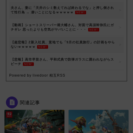
夫さん、妻に「天井のシミ数えてれば終わるでな」と押し倒され
て性行為 → 凄いことになるｗｗｗｗｗ
NEW!
【動画】ショートスリーパー堀大輔さん、対面で高須幹弥氏にガ
チギレ 思ったよりも空気がヤバいことに・・・
NEW!
【超悲報】Z新入社員、意地でも「9月の社員旅行」の計画をやら
ないｗｗｗｗｗ
NEW!
【悲報】高市早苗さん、平和式典で防弾ガラスに囲われながらス
ピーチ
NEW!
Powered by livedoor 相互RSS
関連記事