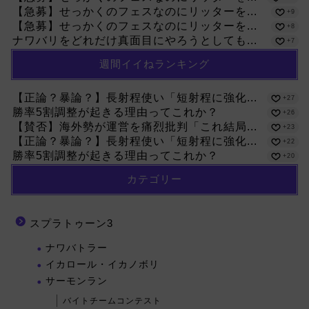
【急募】せっかくのフェスなのにリッターを...
+9
【急募】せっかくのフェスなのにリッターを...
+8
ナワバリをどれだけ真面目にやろうとしても...
+7
週間イイねランキング
【正論？暴論？】長射程使い「短射程に強化...
+27
勝率5割調整が起きる理由ってこれか？
+26
【賛否】海外勢が運営を痛烈批判「これ結局...
+23
【正論？暴論？】長射程使い「短射程に強化...
+22
勝率5割調整が起きる理由ってこれか？
+20
カテゴリー
スプラトゥーン3
ナワバトラー
イカロール・イカノボリ
サーモンラン
バイトチームコンテスト