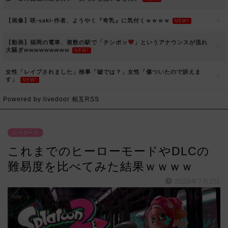
【画像】咲-saki-作者、ようやく『奇乳』に気付くｗｗｗｗ
NEW!
【動画】福岡の電車、複数の駅で「チンポッ
」というアナウンスが流れ
大騒ぎwwwwwwwww
NEW!
女性「レイプされました」検事「嘘では？」女性「傷ついたので訴えま
す」
NEW!
Powered by livedoor 相互RSS
レイダース
これまでのヒーローモードやDLCの
難易度を比べてみた結果ｗｗｗｗ
2026年7月2日