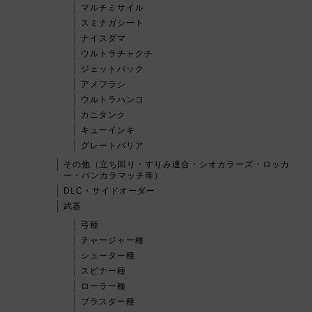
マルチミサイル
スミナガシート
ナイスダマ
ウルトラチャクチ
ジェットパック
アメフラシ
ウルトラハンコ
カニタンク
キューインキ
グレートバリア
その他（立ち回り・すりみ連合・シオカラーズ・ロッカ
ー・バンカラマッチ等）
DLC・サイドオーダー
武器
弓種
チャージャー種
シューター種
スピナー種
ローラー種
ブラスター種