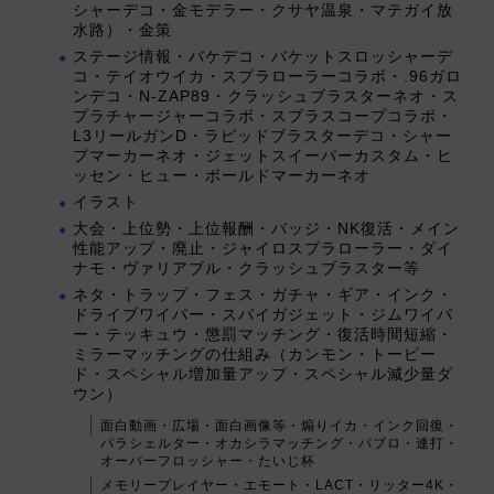
シャーデコ・金モデラー・クサヤ温泉・マテガイ放
水路）・金策
ステージ情報・バケデコ・バケットスロッシャーデ
コ・テイオウイカ・スプラローラーコラボ・.96ガロ
ンデコ・N-ZAP89・クラッシュブラスターネオ・ス
プラチャージャーコラボ・スプラスコープコラボ・
L3リールガンD・ラピッドブラスターデコ・シャー
プマーカーネオ・ジェットスイーパーカスタム・ヒ
ッセン・ヒュー・ボールドマーカーネオ
イラスト
大会・上位勢・上位報酬・バッジ・NK復活・メイン
性能アップ・廃止・ジャイロスプラローラー・ダイ
ナモ・ヴァリアブル・クラッシュブラスター等
ネタ・トラップ・フェス・ガチャ・ギア・インク・
ドライブワイパー・スパイガジェット・ジムワイパ
ー・テッキュウ・懲罰マッチング・復活時間短縮・
ミラーマッチングの仕組み（カンモン・トーピー
ド・スペシャル増加量アップ・スペシャル減少量ダ
ウン）
面白動画・広場・面白画像等・煽りイカ・インク回復・
パラシェルター・オカシラマッチング・パブロ・連打・
オーバーフロッシャー・たいじ杯
メモリープレイヤー・エモート・LACT・リッター4K・