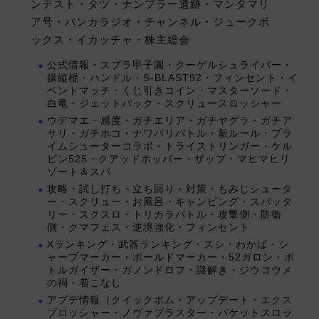
ンテスト・タツ・ナンプラー遺跡・マンタマリ
ア号・バンカラジオ・チャンネル・ジュークボ
ックス・イカッチャ・株主総会
公式情報・スプラ甲子園・クーゲルシュライバー・
操縦棍・ハンドル・S-BLAST92・フィンセント・イ
ベントマッチ・くじ引きコイン・マスターソード・
白竜・ジェットパック・スクリュースロッシャー
ウデマエ・感度・ガチエリア・ガチヤグラ・ガチア
サリ・ガチホコ・ナワバリバトル・新ルール・プラ
イムシューターコラボ・トライストリンガー・ケル
ビン525・クアッドホッパー・ザップ・マヒマヒリ
ゾート＆スパ
攻略・試し打ち・立ち回り・対策・もみじシュータ
ー・スクリュー・お風呂・キャンピング・スパッタ
リー・スクスロ・トリカラバトル・攻撃側・防衛
側・クマフェス・逆境強化・フィンセント
Xランキング・武器ランキング・スシ・わかば・シ
ャープマーカー・ボールドマーカー・52ガロン・ボ
トルガイザー・ガノンドロフ・謎解き・ジウコウメ
の祠・着こなし
アプデ情報（クイックボム・アップデート・エクス
プロッシャー・ノヴァブラスター・バケットスロッ