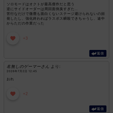
ソロモードはオクトが最高傑作だと思う
逆にサイドオーダーは周回面倒臭すぎた…
苦行なだけで微塵も面白くないステージ避けられないの頻
発したし、強化終わればラスボス瞬殺できちゃうし、途中
からただの作業だった
+3
返信
名無しのゲーマーさん
より:
2026年7月2日 12:45
おれ
+2
返信